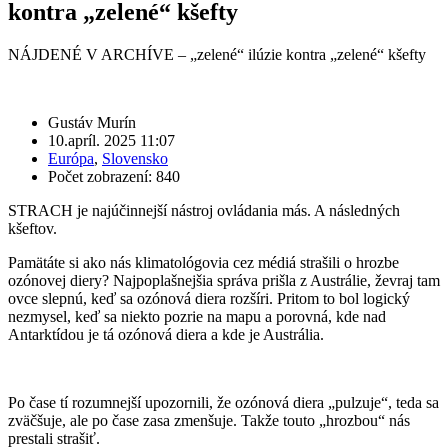
kontra „zelené“ kšefty
NÁJDENÉ V ARCHÍVE – „zelené“ ilúzie kontra „zelené“ kšefty
Gustáv Murín
10.apríl. 2025 11:07
Európa
,
Slovensko
Počet zobrazení: 840
STRACH je najúčinnejší nástroj ovládania más. A následných
kšeftov.
Pamätáte si ako nás klimatológovia cez médiá strašili o hrozbe
ozónovej diery? Najpoplašnejšia správa prišla z Austrálie, ževraj tam
ovce slepnú, keď sa ozónová diera rozšíri. Pritom to bol logický
nezmysel, keď sa niekto pozrie na mapu a porovná, kde nad
Antarktídou je tá ozónová diera a kde je Austrália.
Po čase tí rozumnejší upozornili, že ozónová diera „pulzuje“, teda sa
zväčšuje, ale po čase zasa zmenšuje. Takže touto „hrozbou“ nás
prestali strašiť.