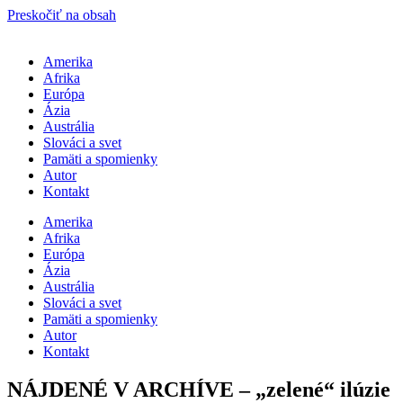
Preskočiť na obsah
Amerika
Afrika
Európa
Ázia
Austrália
Slováci a svet
Pamäti a spomienky
Autor
Kontakt
Amerika
Afrika
Európa
Ázia
Austrália
Slováci a svet
Pamäti a spomienky
Autor
Kontakt
NÁJDENÉ V ARCHÍVE – „zelené“ ilúzie