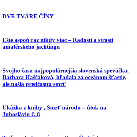
DVE TVÁRE ČÍNY
Ešte aspoň raz nikdy viac – Radosti a strasti
amatérskeho jachtingu
Svojho času najpopulárnejšia slovenská speváčka,
Barbara Haščáková, hľadala za oceánom šťastie,
ale našla predčasnú smrť
Ukážka z knihy „Smrť národu – útok na
Juhosláviu č. 8