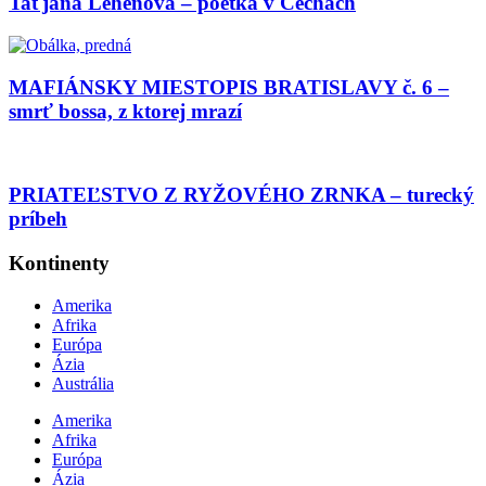
Taťjana Lehenová – poetka v Čechách
MAFIÁNSKY MIESTOPIS BRATISLAVY č. 6 –
smrť bossa, z ktorej mrazí
PRIATEĽSTVO Z RYŽOVÉHO ZRNKA – turecký
príbeh
Kontinenty
Amerika
Afrika
Európa
Ázia
Austrália
Amerika
Afrika
Európa
Ázia