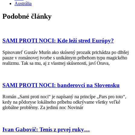
Austrália
Podobné články
SAMI PROTI NOCI: Kde leží stred Európy?
Spisovateľ Gustáv Murín ako skúsený prozaik prichádza po dlhšej
pauze v románovej tvorbe s unikátnym príbehom typu magického
realizmu. Tak sa mu, aj z vlastnej skúsenosti, javí Orava,
SAMI PROTI NOCI: banderovci na Slovensku
Román „Sami proti noci“ je napísaný na princípe „Pars pro toto“,
kedy na pôdoryse lokálneho príbehu odkrývame všetky veľké
globálne problémy. Za jedinú noc Novinár
Ivan Gabovič: Tenis z prvej ruky…