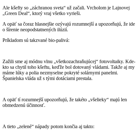
Ale kšefty so „záchranou sveta“ už začali. Vrcholom je Lajnovej
„Green Deal“, ktorý vraj všetko vyrieši.
A opäť sa čoraz hlasnejšie ozývajú rozumnejší a upozorňujú, že ide
o šírenie neopodstatnených ilúzií.
Príkladom sú takzvané bio-palivá:
Zažili sme aj módnu vlnu „všetkozachraňujúcej“ fotovoltaiky. Kde-
kto sa chytil toho kšeftu, keďže bol dotovaný vládami. Takže aj my
máme lúky a polia nezmyselne pokryté solárnymi panelmi.
Španielska vláda už s tými dotáciami prestala.
A opäť tí rozumnejší upozorňujú, že takéto „všelieky“ majú len
obmedzenú účinnosť.
A tieto „zelené“ nápady potom končia aj takto: