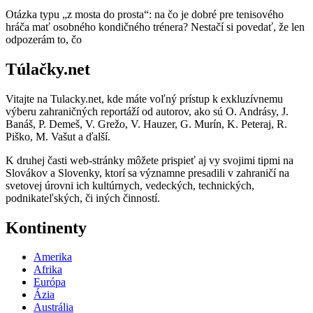
Otázka typu „z mosta do prosta“: na čo je dobré pre tenisového
hráča mať osobného kondičného trénera? Nestačí si povedať, že len
odpozerám to, čo
Túlačky.net
Vitajte na Tulacky.net, kde máte voľný prístup k exkluzívnemu
výberu zahraničných reportáží od autorov, ako sú O. Andrásy, J.
Banáš, P. Demeš, V. Grežo, V. Hauzer, G. Murín, K. Peteraj, R.
Piško, M. Vašut a ďalší.
K druhej časti web-stránky môžete prispieť aj vy svojimi tipmi na
Slovákov a Slovenky, ktorí sa významne presadili v zahraničí na
svetovej úrovni ich kultúrnych, vedeckých, technických,
podnikateľských, či iných činností.
Kontinenty
Amerika
Afrika
Európa
Ázia
Austrália