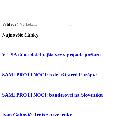
Vyhľadať
Najnovšie články
V USA tá najdôležitejšia vec v prípade požiaru
SAMI PROTI NOCI: Kde leží stred Európy?
SAMI PROTI NOCI: banderovci na Slovensku
Ivan Gabovič: Tenis z prvej ruky…