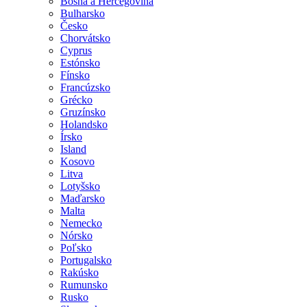
Bosna a Hercegovina
Bulharsko
Česko
Chorvátsko
Cyprus
Estónsko
Fínsko
Francúzsko
Grécko
Gruzínsko
Holandsko
Írsko
Island
Kosovo
Litva
Lotyšsko
Maďarsko
Malta
Nemecko
Nórsko
Poľsko
Portugalsko
Rakúsko
Rumunsko
Rusko