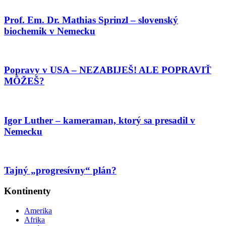
Prof. Em. Dr. Mathias Sprinzl – slovenský
biochemik v Nemecku
Popravy v USA – NEZABIJEŠ! ALE POPRAVIŤ
MȎŽEŠ?
Igor Luther – kameraman, ktorý sa presadil v
Nemecku
Tajný „progresívny“ plán?
Kontinenty
Amerika
Afrika