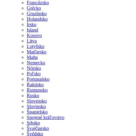
Francúzsko
Grécko
Gruzínsko
Holandsko
Írsko
Island
Kosovo
Litva
Lotyšsko
Maďarsko
Malta
Nemecko
Nórsko
Poľsko
Portugalsko
Rakúsko
Rumunsko
Rusko
Slovensko
Slovinsko
Španielsko
Spojené kráľovstvo
Srbsko
Švajčiarsko
Švédsko