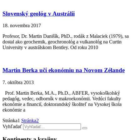
Slovenský geológ v Austrálii
18. novembra 2017
Profesor, Dr. Martin Danišík, PhD., rodák z Malaciek (1979), sa
dostal ako geochemik, geochronológ a vulkanológ na Curtin
University v austrálskom Bentley. Od roku 2010
Martin Berka učí ekonómiu na Novom Zélande
7. októbra 2013
Prof. Martin Berka, M.A., Ph.D., ABFER, vysokoškolský
pedagóg, vedec, odborník v makroekonómii. Vedúci fakulty
ekonómie a financií, doktorandský školiteľ na Vysokej škola
ekonómie a
Stránka
1
Stránka
2
Vyhľadať
Kontinenty a krajiny