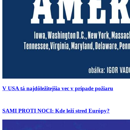
V USA tá najdôležitejšia vec v prípade požiaru
SAMI PROTI NOCI: Kde leží stred Európy?