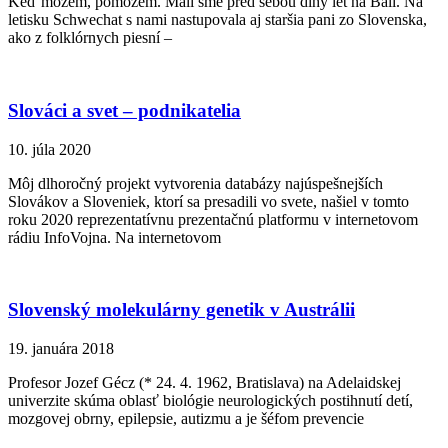
Keď môžem, pomôžem. Mali sme pred sebou dlhý let na Bali. Na
letisku Schwechat s nami nastupovala aj staršia pani zo Slovenska,
ako z folklórnych piesní –
Slováci a svet – podnikatelia
10. júla 2020
Môj dlhoročný projekt vytvorenia databázy najúspešnejších
Slovákov a Sloveniek, ktorí sa presadili vo svete, našiel v tomto
roku 2020 reprezentatívnu prezentačnú platformu v internetovom
rádiu InfoVojna. Na internetovom
Slovenský molekulárny genetik v Austrálii
19. januára 2018
Profesor Jozef Gécz (* 24. 4. 1962, Bratislava) na Adelaidskej
univerzite skúma oblasť biológie neurologických postihnutí detí,
mozgovej obrny, epilepsie, autizmu a je šéfom prevencie