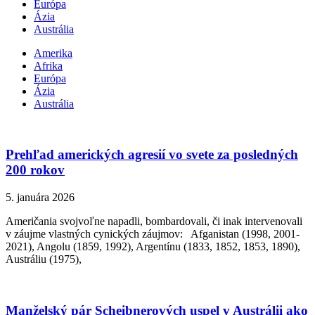
Európa
Ázia
Austrália
Amerika
Afrika
Európa
Ázia
Austrália
Prehľad amerických agresií vo svete za posledných
200 rokov
5. januára 2026
Američania svojvoľne napadli, bombardovali, či inak intervenovali
v záujme vlastných cynických záujmov: Afganistan (1998, 2001-
2021), Angolu (1859, 1992), Argentínu (1833, 1852, 1853, 1890),
Austráliu (1975),
Manželský pár Scheibnerových uspel v Austrálii ako