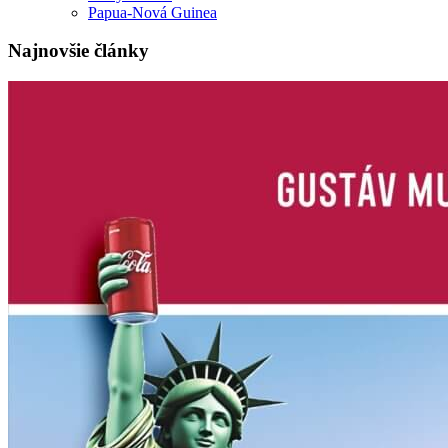
Papua-Nová Guinea
Najnovšie články