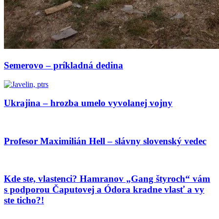
Semerovo – príkladná dedina
Ukrajina – hrozba umelo vyvolanej vojny
Profesor Maximilián Hell – slávny slovenský vedec
Kde ste, vlastenci? Hamranov „Gang štyroch“ vám
s podporou Čaputovej a Ódora kradne vlasť a vy
ste ticho?!