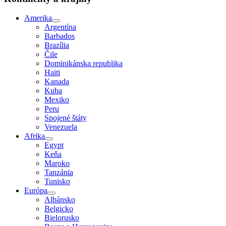
Amerika
Argentína
Barbados
Brazília
Čile
Dominikánska republika
Haiti
Kanada
Kuba
Mexiko
Peru
Spojené štáty
Venezuela
Afrika
Egypt
Keňa
Maroko
Tanzánia
Tunisko
Európa
Albánsko
Belgicko
Bielorusko