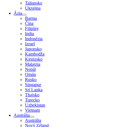
Taliansko
Ukrajina
Ázia
Barma
Čína
Filipíny
India
Indonézia
Izrael
Japonsko
Kambodža
Kirgizsko
Malajzia
Nepál
Omán
Rusko
Singapur
Srí Lanka
Thajsko
Turecko
Uzbekistan
Vietnam
Austrália
Austrália
Nový Zéland