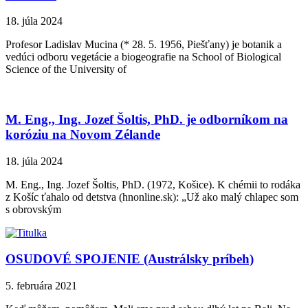
18. júla 2024
Profesor Ladislav Mucina (* 28. 5. 1956, Piešťany) je botanik a
vedúci odboru vegetácie a biogeografie na School of Biological
Science of the University of
M. Eng., Ing. Jozef Šoltis, PhD. je odborníkom na
koróziu na Novom Zélande
18. júla 2024
M. Eng., Ing. Jozef Šoltis, PhD. (1972, Košice). K chémii to rodáka
z Košíc ťahalo od detstva (hnonline.sk): „Už ako malý chlapec som
s obrovským
OSUDOVÉ SPOJENIE (Austrálsky príbeh)
5. februára 2021