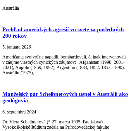
Austrália
Prehľad amerických agresií vo svete za posledných
200 rokov
5. januára 2026
Američania svojvoľne napadli, bombardovali, či inak intervenovali
v záujme vlastných cynických záujmov: Afganistan (1998, 2001-
2021), Angolu (1859, 1992), Argentínu (1833, 1852, 1853, 1890),
Austráliu (1975),
Manželský pár Scheibnerových uspel v Austrálii ako
geológovia
6. septembra 2024
Dr. Viera Scheibnerová (* 27. marca 1935, Bratislava).
Vysokoškolské štúdium začala na Prírodovedeckej fakulte