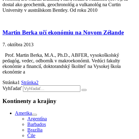
dostal ako geochemik, geochronológ a vulkanológ na Curtin
University v austrálskom Bentley. Od roku 2010
Martin Berka učí ekonómiu na Novom Zélande
7. októbra 2013
Prof. Martin Berka, M.A., Ph.D., ABFER, vysokoškolský
pedagóg, vedec, odborník v makroekonómii. Vedúci fakulty
ekonómie a financií, doktorandský školiteľ na Vysokej škola
ekonómie a
Stránka
1
Stránka
2
Vyhľadať
Kontinenty a krajiny
Amerika
Argentína
Barbados
Brazília
Čile