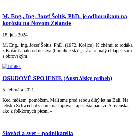
M. Eng., Ing. Jozef Šoltis, PhD. je odborníkom na
koróziu na Novom Zélande
18. júla 2024
M. Eng., Ing. Jozef Šoltis, PhD. (1972, Košice). K chémii to rodáka
z Košíc ťahalo od detstva (hnonline.sk): „Už ako malý chlapec som
s obrovským
OSUDOVÉ SPOJENIE (Austrálsky príbeh)
5. februára 2021
Keď môžem, pomôžem. Mali sme pred sebou dlhý let na Bali. Na
letisku Schwechat s nami nastupovala aj staršia pani zo Slovenska,
ako z folklórnych piesní –
Slováci a svet – podnikatelia