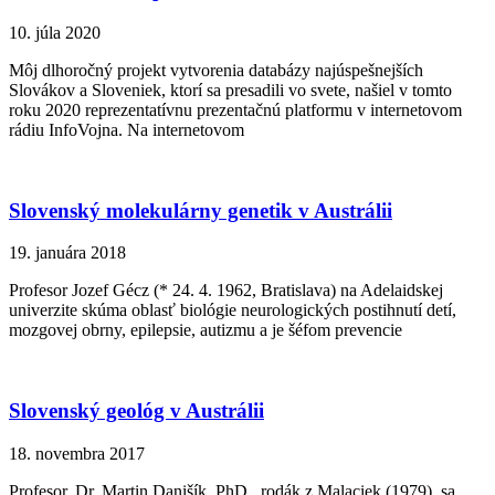
10. júla 2020
Môj dlhoročný projekt vytvorenia databázy najúspešnejších
Slovákov a Sloveniek, ktorí sa presadili vo svete, našiel v tomto
roku 2020 reprezentatívnu prezentačnú platformu v internetovom
rádiu InfoVojna. Na internetovom
Slovenský molekulárny genetik v Austrálii
19. januára 2018
Profesor Jozef Gécz (* 24. 4. 1962, Bratislava) na Adelaidskej
univerzite skúma oblasť biológie neurologických postihnutí detí,
mozgovej obrny, epilepsie, autizmu a je šéfom prevencie
Slovenský geológ v Austrálii
18. novembra 2017
Profesor, Dr. Martin Danišík, PhD., rodák z Malaciek (1979), sa