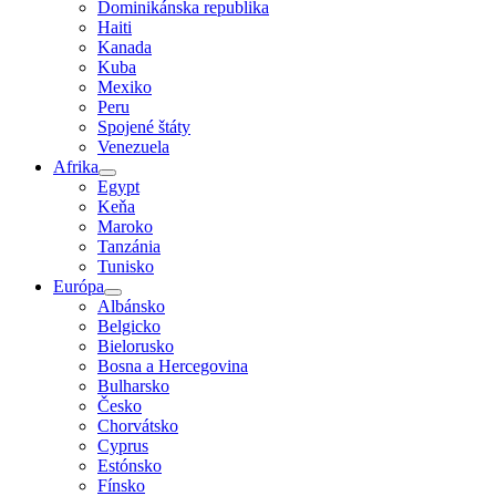
Dominikánska republika
Haiti
Kanada
Kuba
Mexiko
Peru
Spojené štáty
Venezuela
Afrika
Egypt
Keňa
Maroko
Tanzánia
Tunisko
Európa
Albánsko
Belgicko
Bielorusko
Bosna a Hercegovina
Bulharsko
Česko
Chorvátsko
Cyprus
Estónsko
Fínsko