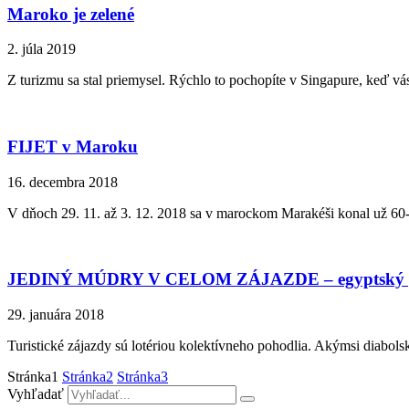
Maroko je zelené
2. júla 2019
Z turizmu sa stal priemysel. Rýchlo to pochopíte v Singapure, keď vá
FIJET v Maroku
16. decembra 2018
V dňoch 29. 11. až 3. 12. 2018 sa v marockom Marakéši konal už 60-ty
JEDINÝ MÚDRY V CELOM ZÁJAZDE – egyptský 
29. januára 2018
Turistické zájazdy sú lotériou kolektívneho pohodlia. Akýmsi diabo
Stránka
1
Stránka
2
Stránka
3
Vyhľadať