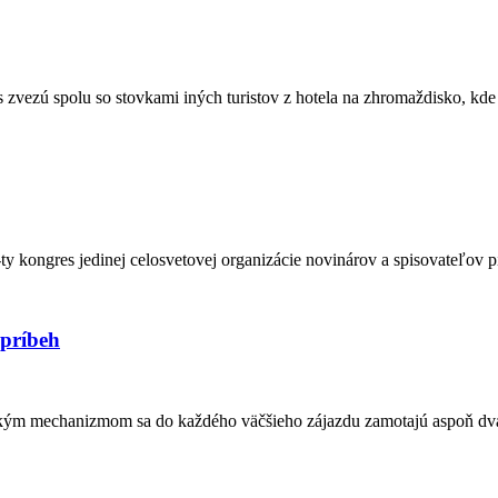
s zvezú spolu so stovkami iných turistov z hotela na zhromaždisko, kd
 kongres jedinej celosvetovej organizácie novinárov a spisovateľov pí
príbeh
lským mechanizmom sa do každého väčšieho zájazdu zamotajú aspoň dvaja