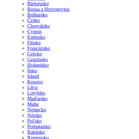
Bielorusko
Bosna a Hercegovina
Bulharsko
Česko
Chorvátsko
Cyprus
Estónsko
Fínsko
Francúzsko
Grécko
Gruzínsko
Holandsko
Írsko
Island
Kosovo
Litva
Lotyšsko
Maďarsko
Malta
Nemecko
Nórsko
Poľsko
Portugalsko
Rakúsko
Rumunsko