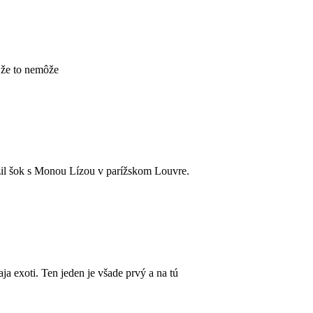
, že to nemôže
ažil šok s Monou Lízou v parížskom Louvre.
 exoti. Ten jeden je všade prvý a na tú