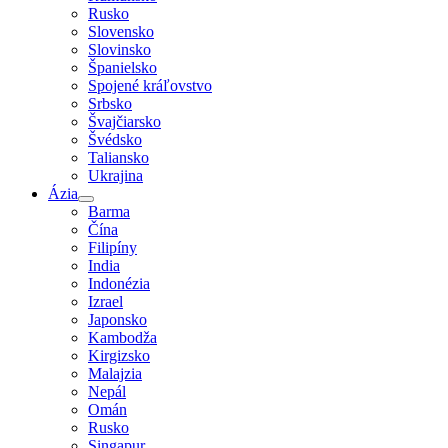
Rusko
Slovensko
Slovinsko
Španielsko
Spojené kráľovstvo
Srbsko
Švajčiarsko
Švédsko
Taliansko
Ukrajina
Ázia
Barma
Čína
Filipíny
India
Indonézia
Izrael
Japonsko
Kambodža
Kirgizsko
Malajzia
Nepál
Omán
Rusko
Singapur