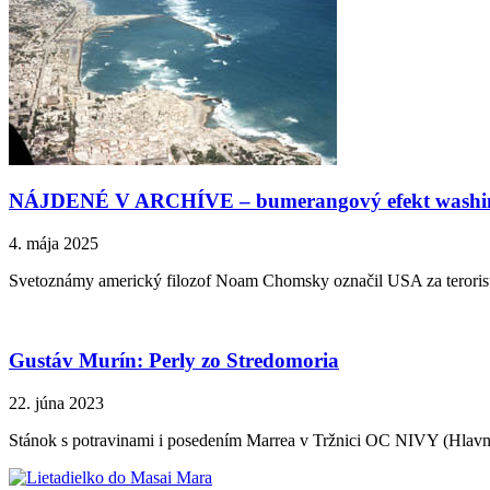
NÁJDENÉ V ARCHÍVE – bumerangový efekt washing
4. mája 2025
Svetoznámy americký filozof Noam Chomsky označil USA za teroristic
Gustáv Murín: Perly zo Stredomoria
22. júna 2023
Stánok s potravinami i posedením Marrea v Tržnici OC NIVY (Hlavná 