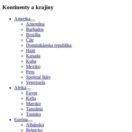
Kontinenty a krajiny
Amerika
Argentína
Barbados
Brazília
Čile
Dominikánska republika
Haiti
Kanada
Kuba
Mexiko
Peru
Spojené štáty
Venezuela
Afrika
Egypt
Keňa
Maroko
Tanzánia
Tunisko
Európa
Albánsko
Belgicko