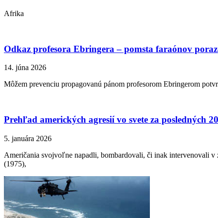
Afrika
Odkaz profesora Ebringera – pomsta faraónov pora
14. júna 2026
Môžem prevenciu propagovanú pánom profesorom Ebringerom potvrdiť 
Prehľad amerických agresií vo svete za posledných 2
5. januára 2026
Američania svojvoľne napadli, bombardovali, či inak intervenovali 
(1975),