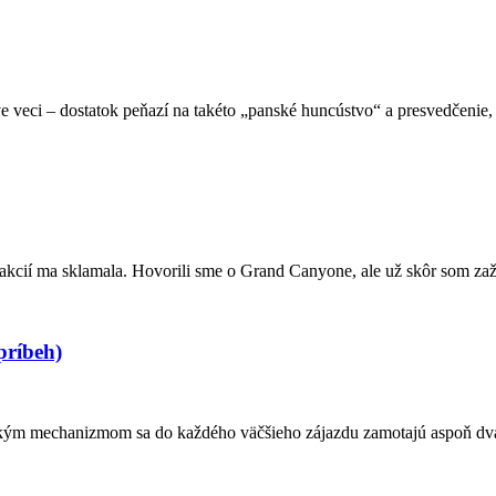
ve veci – dostatok peňazí na takéto „panské huncústvo“ a presvedčenie
trakcií ma sklamala. Hovorili sme o Grand Canyone, ale už skôr som z
ríbeh)
lským mechanizmom sa do každého väčšieho zájazdu zamotajú aspoň dvaja