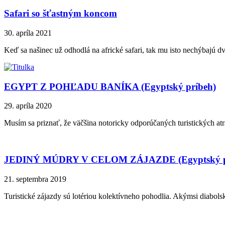
Safari so šťastným koncom
30. apríla 2021
Keď sa našinec už odhodlá na africké safari, tak mu isto nechýbajú d
EGYPT Z POHĽADU BANÍKA (Egyptský príbeh)
29. apríla 2020
Musím sa priznať, že väčšina notoricky odporúčaných turistických a
JEDINÝ MÚDRY V CELOM ZÁJAZDE (Egyptský p
21. septembra 2019
Turistické zájazdy sú lotériou kolektívneho pohodlia. Akýmsi diabo