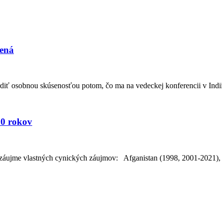
zená
osobnou skúsenosťou potom, čo ma na vedeckej konferencii v Indii n
00 rokov
v záujme vlastných cynických záujmov: Afganistan (1998, 2001-2021), 