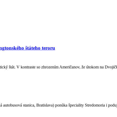
tonského štáteho teroru
ký štát. V kontraste so zhrozením Američanov, že útokom na Dvojičky a
autobusová stanica, Bratislava) ponúka špeciality Stredomoria i pod