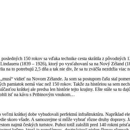
 posledných 150 rokov sa vďaka technike cesta skrátila z pôvodných 
ndauera (1839 – 1926), ktorý po vysťahovaní sa na Nový Zéland (1873)
ia na to potrebujú 2,5 dňa a tak nie div, že sa tu zväčša nezdržia viac 
sa „musí“ vidieť na Novom Zélande. Ja som sa postupom čašu stal pom
kých pamiatok nemá viac než 150 rokov. Takže za históriou sa sem nech
asťou krátkej ale predsa len histórie tejto krajiny. Ešte stále sa tu da
e mohli isť na kávu s Pribinovým vnukom…
o veľmi krátkej dobe vybudovali perfektnú infraštruktúru. Napríklad el
 vedie skoro všade. A samozrejme si môže vybrať rôzne druhy dopravy. 
tom najmä českých turistov. Puhoi totiž založili pred 140 rokmi prisť
ej krčme, ktorá je populárnou „destináciou“ nielen členov rôznych „H