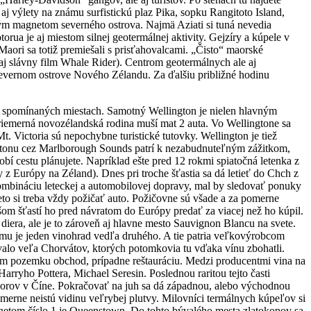
aj výlety na známu surfistickú plaz Pika, sopku Rangitoto Island,
kým magnetom severného ostrova. Najmä Aziati si tuná nevedia
rua je aj miestom silnej geotermálnej aktivity. Gejzíry a kúpele v
ori sa totiž premiešali s prisťahovalcami. „Čisto“ maorské
aj slávny film Whale Rider). Centrom geotermálnych ale aj
severnom ostrove Nového Zélandu. Za ďalšiu približné hodinu
už spomínaných miestach. Samotný Wellington je nielen hlavným
Priemerná novozélandská rodina muší mat 2 auta. Vo Wellingtone sa
. Victoria sú nepochybne turistické tutovky. Wellington je tiež
ictonu cez Marlborough Sounds patrí k nezabudnuteľným zážitkom,
bí cestu plánujete. Napríklad ešte pred 12 rokmi spiatočná letenka z
 z Európy na Zéland). Dnes pri troche šťastia sa dá letieť do Chch z
kombináciu leteckej a automobilovej dopravy, mal by sledovať ponuky
eto si treba vždy požičať auto. Požičovne sú všade a za pomerne
čšom šťastí ho pred návratom do Európy predať za viacej než ho kúpil.
iera, ale je to zároveň aj hlavne mesto Sauvignon Blancu na svete.
imu je jeden vinohrad vedľa druhého. A tie patria veľkovýrobcom
lo veľa Chorvátov, ktorých potomkovia tu vďaka vínu zbohatli.
om pozemku obchod, prípadne reštauráciu. Medzi producentmi vina na
ryho Pottera, Michael Seresin. Poslednou raritou tejto časti
vorov v Číne. Pokračovať na juh sa dá západnou, alebo východnou
merne neistú vidinu veľrybej plutvy. Milovníci termálnych kúpeľov si
netom číslo 1 je Queenstown. Do tohto bývalého mesta zlatokopov sa