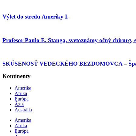
Výlet do stredu Ameriky I.
Profesor Paulo E. Stanga, svetoznámy očný chirurg, s
SKÚSENOSŤ VEDECKÉHO BEZDOMOVCA – Španie
Kontinenty
Amerika
Afrika
Európa
Ázia
Austrália
Amerika
Afrika
Európa