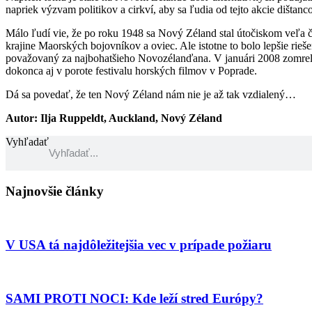
napriek výzvam politikov a cirkví, aby sa ľudia od tejto akcie dištanc
Málo ľudí vie, že po roku 1948 sa Nový Zéland stal útočiskom veľa č
krajine Maorských bojovníkov a oviec. Ale istotne to bolo lepšie rie
považovaný za najbohatšieho Novozélanďana. V januári 2008 zomrel 
dokonca aj v porote festivalu horských filmov v Poprade.
Dá sa povedať, že ten Nový Zéland nám nie je až tak vzdialený…
Autor: Ilja Ruppeldt, Auckland, Nový Zéland
Vyhľadať
Najnovšie články
V USA tá najdôležitejšia vec v prípade požiaru
SAMI PROTI NOCI: Kde leží stred Európy?