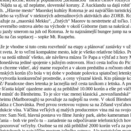
Nájdu sa aj, už neplatne, slovenské koruny. Z Aucklandu sa dajú robiť 
uh. „Hlavne mesto“ Maorskej kultúry Rotorua je asi najväčším turistic
alebo sa vyžívať v niektorých adrenalínových aktivitách ako ZORB. Roto
uje za „maorskú Mekku“, „čistých“ Maorov tu nestretnete až toľko. Ma
Severného ostrova alebo na východe v okolí Gisborne (tam sa nakrúcal 
inu jazdy smerom na juh od Rotorua. Je tu najznámejší bungee jump na 
šu na čas soptiacej – sopke Mt. Ruapehu.
že je vhodne si tuto cestu rozvrhnúť na etapy a plánovať zastávky v 
sveta. Je to veľmi kompaktne mesto, kde je všetko relatívne blízko. 
sa nedá stihnúť všetko, ale návšteva múzea Te Papa a výhľad z hory Mt
 donedávna jediné spojenie s južným ostrovom. Hoci cesta loďou do P
, čo chceme vidieť, aký mame rozpočet a v akom predstihu a ročnom obdo
nských korún (čo bola v tej dobe v podstate polovica spiatočnej letenky
 vytvorila konkurenčné prostredie, a ceny výrazné klesli. Kto plánuje 
/ Paradoxne dnes letenka je lacnejšia než cesta taxíkom z letiska. A pr
 šťastia kúpiť ojazdene auto aj za približné 10.000 korún a ešte pri vä
minúť do Blenheimu. To je síce viac menej klasická „novozélandská“ d
heimu (Marlborough) sa považuje za najlepší na svete. V okolí Blenhe
dza z Chorvátska. Pred prvou svetovou vojnou sa na Zéland vysťahova
dukcie vína. Väčšina veľkých aj malých producentov vina má na svoj
c Sam Neil, hlavná postava vo filme Jursky park, alebo kameraman Har
nia – boh vie prečo tu – zariadenie na odpočúvanie telefonických ho
 pozorovať veľryby. Osobne sa mi zdá približné 2000 korún veľa za po
hristchurch je najväčším mestom južného ostrova. Ale turistickým mag