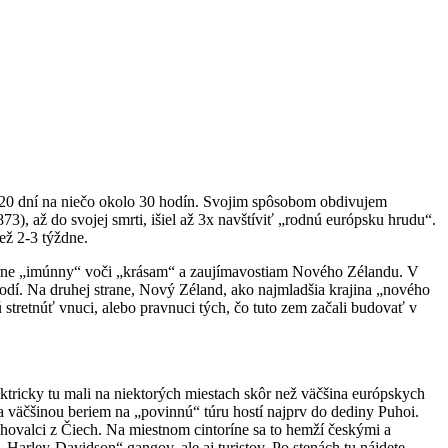
120 dní na niečo okolo 30 hodín. Svojim spôsobom obdivujem
, až do svojej smrti, išiel až 3x navštíviť „rodnú európsku hrudu“.
než 2-3 týždne.
erne „imúnny“ voči „krásam“ a zaujímavostiam Nového Zélandu. V
odí. Na druhej strane, Nový Zéland, ako najmladšia krajina „nového
jú stretnúť vnuci, alebo pravnuci tých, čo tuto zem začali budovať v
ektricky tu mali na niektorých miestach skôr než väčšina európskych
Ja väčšinou beriem na „povinnú“ túru hostí najprv do dediny Puhoi.
ahovalci z Čiech. Na miestnom cintoríne sa to hemží českými a
arley-Davidson“ gangov, ale aj turistov. Po stenách tu nájdete