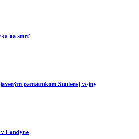
ka na smrť
objaveným pamätníkom Studenej vojny
u v Londýne