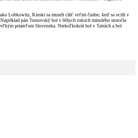
ko Lobkowitz, Kinski sa museli cítiť veľmi čudne, keď sa ocitli v
i. Napríklad pán Turnovský bol v 60tych rokoch minulého storočia
eľkým priateľom Slovenska. Niekoľkokrát bol v Tatrách a bol