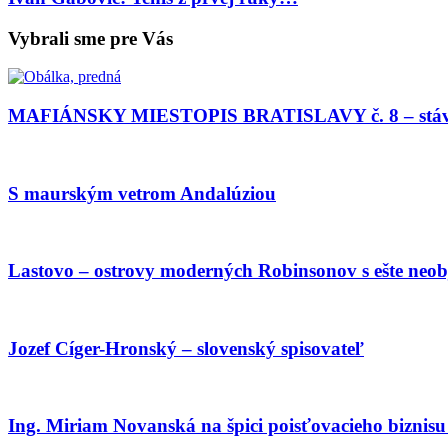
Vybrali sme pre Vás
MAFIÁNSKY MIESTOPIS BRATISLAVY č. 8 – stáv
S maurským vetrom Andalúziou
Lastovo – ostrovy moderných Robinsonov s ešte ne
Jozef Cíger-Hronský – slovenský spisovateľ
Ing. Miriam Novanská na špici poisťovacieho biznis