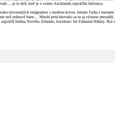
ovali…, je to deň, keď je v centre Aucklandu najväčšia tlačenica.
esko-slovenských emigrantov s modrou krvou. Istotne ľudia s menami a
šenie než uránové bane… Mnohí prisťahovalci sa tu aj výrazne presadil
najväčší hrdina Nového Zélandu, horolezec Sir Edmund Hillary. Bol v