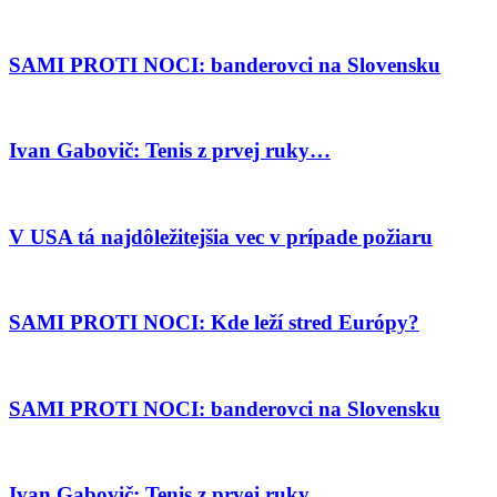
SAMI PROTI NOCI: banderovci na Slovensku
Ivan Gabovič: Tenis z prvej ruky…
V USA tá najdôležitejšia vec v prípade požiaru
SAMI PROTI NOCI: Kde leží stred Európy?
SAMI PROTI NOCI: banderovci na Slovensku
Ivan Gabovič: Tenis z prvej ruky…