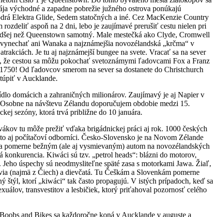
pája východné a zapadne pobrežie južného ostrova ponúkajú
Modrá Elektra Glide, Sedem statočných a iné. Cez MacKenzie Country
rozdeliť aspoň na 2 dni, lebo je zaujímavé prerušiť cestu nielen pri
 radšej než Queenstown samotný. Male mestečká ako Clyde, Cromwell
edá vynechať ani Wanaka a najznámejšia novozélandská „krčma“ v
akciách. Je tu aj najznámejší bungee na svete. Vracať sa na sever
eto, že cestou sa môžu pokochať svetoznámymi ľadovcami Fox a Franz
ku 1750! Od ľadovcov smerom na sever sa dostanete do Christchurch
stúpiť v Aucklande.
lo domácich a zahraničných milionárov. Zaujímavý je aj Napier v
u. Osobne na návštevu Zélandu doporučujem obdobie medzi 15.
kej sezóny, ktorá trvá približne do 10 januára.
ákov tu môže prežiť vďaka brigádnickej práci aj rok. 1000 českých
sto aj počítačoví odborníci. Česko-Slovensko je na Novom Zélande
la pomerne bežným (ale aj vysmievaným) autom na novozélandských
á konkurencia. Kiwáci sú tzv. „petrol heads“: blázni do motorov,
. Jeho úspechy sú neodmysliteľne späté zasa s motorkami Jawa. Žiaľ,
ovia (najmä z Čiech) a dievčatá. Tu Češkám a Slovenkám pomerne
ý štýl, ktorí „kiwáci“ tak často propagujú. V istých prípadoch, keď sa
ov, transvestitov a lesbičiek, ktorý priťahoval pozornosť celého
. Boobs and Bikes sa každoročne koná v Aucklande v auguste a