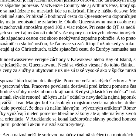
z západne pobrežie. MacKenzie Country ale aj Arthur’s Pass, ktorý s
e sa nachádzate na miestach kde sa nakrúcali filmy z nášho detstva: 
 videli iné auto. Približné 5 hodinovú cestu do Queenstownu doporučujem 
 všetky majú neopísateľné zafarbenie. Okolie Queenstownu mam osobne
ej si zachovali atmosféru spred 100 a viac rokov. Pri ceste do QT sa n
scenérii aj možnosti minúť vaše úspory na rôznych adrenalínových atr
ov ide západnou cestou cez skoro neobývané zapadne pobrežie. A to pr
boznámiť so skutočnosťou, že ľadovce sa začali topiť už niekedy v ro
etajú aj do Christchurch, takže spiatočnú cestu do Európy nemusíte na
undertwasserove verejné záchody v Kawakawa alebo Bay of Island, síd
te južnejšie od Queenstownu. Nedá sa všetko vtesnať do tohto článk
 ceny za služby a ubytovanie už nie sú také vysoké ako v špičke turistic
poznať túto krajinu detailnejšie. Pomerne veľa mladých Čechov a Slov
 pracovné víza. Pracovne povolenia dostávali pred krízou pomerne ča
bchodné vzťahy medzi oboma krajinami. Kedysi „klasická embéčka“ bo
tu mali skvelé renomé, až kým „nás“ odtiaľto nevytlačila najmä japonsk
ajväčší – Ivan Mauger bol 7-násobným majstrom sveta na plochej dráhe
 sa dalo povedať, že dnes sú naším hlavným „vývozným artiklom“ Róm
y využívajú nielen pomerne liberálne zákony ale aj alternatívny životn
orientácia. V Aucklande sa konal každoročne slávny pochod homosexuál
odporili podobnú akciu v austrálskom Sydney.
í: Azda najznámejší je sprievod naháčov (najmä slečien) na motorkách