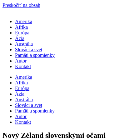
Preskočiť na obsah
Amerika
Afrika
Európa
Ázia
Austrália
Slováci a svet
Pamäti a spomienky
Autor
Kontakt
Amerika
Afrika
Európa
Ázia
Austrália
Slováci a svet
Pamäti a spomienky
Autor
Kontakt
Nový Zéland slovenskými očami