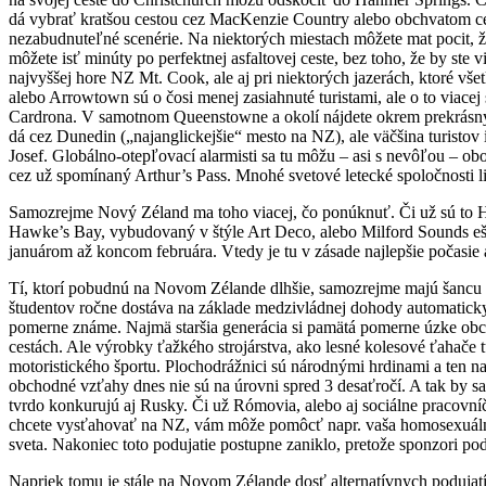
dá vybrať kratšou cestou cez MacKenzie Country alebo obchvatom ce
nezabudnuteľné scenérie. Na niektorých miestach môžete mat pocit, ž
môžete isť minúty po perfektnej asfaltovej ceste, bez toho, že by ste
najvyššej hore NZ Mt. Cook, ale aj pri niektorých jazerách, ktoré
alebo Arrowtown sú o čosi menej zasiahnuté turistami, ale o to viac
Cardrona. V samotnom Queenstowne a okolí nájdete okrem prekrásnych 
dá cez Dunedin („najanglickejšie“ mesto na NZ), ale väčšina turist
Josef. Globálno-otepľovací alarmisti sa tu môžu – asi s nevôľou – o
cez už spomínaný Arthur’s Pass. Mnohé svetové letecké spoločnosti li
Samozrejme Nový Zéland ma toho viacej, čo ponúknuť. Či už sú to H
Hawke’s Bay, vybudovaný v štýle Art Deco, alebo Milford Sounds eš
januárom až koncom februára. Vtedy je tu v zásade najlepšie počasie a
Tí, ktorí pobudnú na Novom Zélande dlhšie, samozrejme majú šancu s
študentov ročne dostáva na základe medzivládnej dohody automaticky
pomerne známe. Najmä staršia generácia si pamätá pomerne úzke o
cestách. Ale výrobky ťažkého strojárstva, ako lesné kolesové ťahače 
motoristického športu. Plochodrážnici sú národnými hrdinami a ten n
obchodné vzťahy dnes nie sú na úrovni spred 3 desaťročí. A tak by
tvrdo konkurujú aj Rusky. Či už Rómovia, alebo aj sociálne pracovníčk
chcete vysťahovať na NZ, vám môže pomôcť napr. vaša homosexuálna 
sveta. Nakoniec toto podujatie postupne zaniklo, pretože sponzori p
Napriek tomu je stále na Novom Zélande dosť alternatívnych podujat