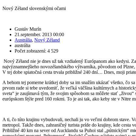
Nový Zéland slovenskými očami
Gustáv Murín
21.september. 2013 00:00
Austrália
,
Nový Zéland
austrália
Počet zobrazení: 4 529
Nový Zéland nie je dnes už tak vzdialený Európanom ako kedysi. Za
najvýznamnejšieho novozélandského výtvarníka, pôvodom od Plzne, Li
V tej dobe spiatočná cesta trvala približné 240 dní… Dnes, moji priatel
A behom tej pomerne krátkej doby sa im snažím ukázať všetko, čo 
prvom rade si tebe uvedomiť, že veľká väčšina kultúrnych a historic
sveta“ je zaujímavá tým, že svojim spôsobom sa môžete stať „živou“ súč
európskom štýle pred 160 rokmi. To je asi tak, ako keby ste v Nitr
A ti, čo túto krajinu vybudovali, nechali ju vo veľmi dobrom stave. V
metropol. Takže dnes, zahraničný turista príde do krajiny, kde cesta
Približné 40 km na sever od Aucklandu sa Puhoi stal „pútnickým“ mies
nemeckými menami. Prítomnosť „živých“ Čechov nájdete najmä v miestn