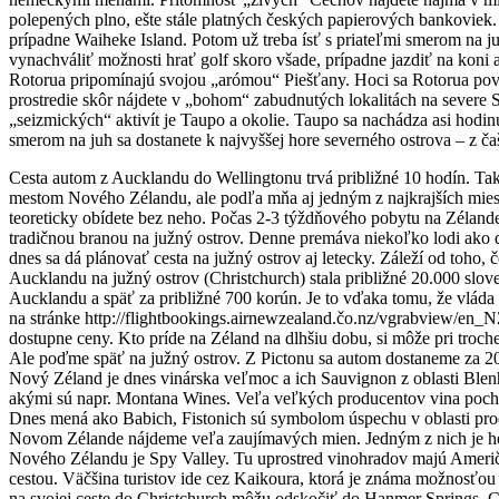
polepených plno, ešte stále platných českých papierových bankoviek. 
prípadne Waiheke Island. Potom už treba ísť s priateľmi smerom na j
vynachváliť možnosti hrať golf skoro všade, prípadne jazdiť na koni 
Rotorua pripomínajú svojou „arómou“ Piešťany. Hoci sa Rotorua považ
prostredie skôr nájdete v „bohom“ zabudnutých lokalitách na severe 
„seizmických“ aktivít je Taupo a okolie. Taupo sa nachádza asi hod
smerom na juh sa dostanete k najvyššej hore severného ostrova – z ča
Cesta autom z Aucklandu do Wellingtonu trvá približné 10 hodín. Tak
mestom Nového Zélandu, ale podľa mňa aj jedným z najkrajších miest 
teoreticky obídete bez neho. Počas 2-3 týždňového pobytu na Zélande 
tradičnou branou na južný ostrov. Denne premáva niekoľko lodi ako
dnes sa dá plánovať cesta na južný ostrov aj letecky. Záleží od toho
Aucklandu na južný ostrov (Christchurch) stala približné 20.000 slove
Aucklandu a späť za približné 700 korún. Je to vďaka tomu, že vláda
na stránke http://flightbookings.airnewzealand.čo.nz/vgrabview/en_NZ
dostupne ceny. Kto príde na Zéland na dlhšiu dobu, si môže pri troche
Ale poďme späť na južný ostrov. Z Pictonu sa autom dostaneme za 20 
Nový Zéland je dnes vinárska veľmoc a ich Sauvignon z oblasti Blen
akými sú napr. Montana Wines. Veľa veľkých producentov vina pochá
Dnes mená ako Babich, Fistonich sú symbolom úspechu v oblasti pro
Novom Zélande nájdeme veľa zaujímavých mien. Jedným z nich je here
Nového Zélandu je Spy Valley. Tu uprostred vinohradov majú Američa
cestou. Väčšina turistov ide cez Kaikoura, ktorá je známa možnosťou
na svojej ceste do Christchurch môžu odskočiť do Hanmer Springs. C