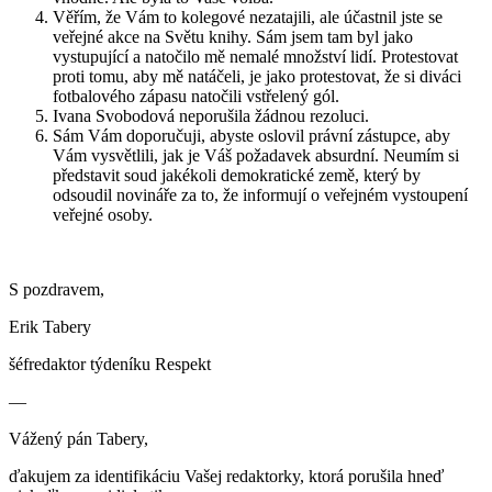
Věřím, že Vám to kolegové nezatajili, ale účastnil jste se
veřejné akce na Světu knihy. Sám jsem tam byl jako
vystupující a natočilo mě nemalé množství lidí. Protestovat
proti tomu, aby mě natáčeli, je jako protestovat, že si diváci
fotbalového zápasu natočili vstřelený gól.
Ivana Svobodová neporušila žádnou rezoluci.
Sám Vám doporučuji, abyste oslovil právní zástupce, aby
Vám vysvětlili, jak je Váš požadavek absurdní. Neumím si
představit soud jakékoli demokratické země, který by
odsoudil novináře za to, že informují o veřejném vystoupení
veřejné osoby.
S pozdravem,
Erik Tabery
šéfredaktor týdeníku Respekt
—
Vážený pán Tabery,
ďakujem za identifikáciu Vašej redaktorky, ktorá porušila hneď