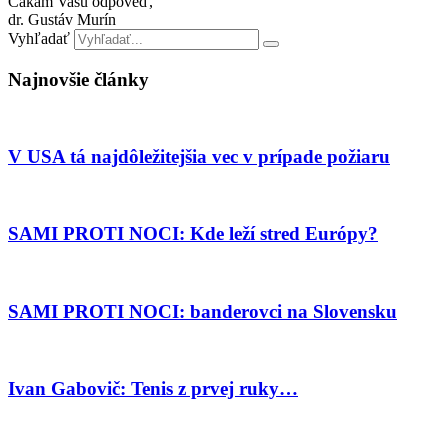
Čakám Vašu odpoveď,
dr. Gustáv Murín
Vyhľadať
Najnovšie články
V USA tá najdôležitejšia vec v prípade požiaru
SAMI PROTI NOCI: Kde leží stred Európy?
SAMI PROTI NOCI: banderovci na Slovensku
Ivan Gabovič: Tenis z prvej ruky…