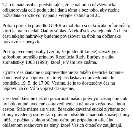
Táto telnatá osoba, predstierajúc, že je náhodná návštevníčka
odignorovala celé podujatie i danú tému a bez toho, aby riadne
požiadala o rozhovor napadla verejne štatutára SLC.
Pritom porušila pravidlo GDPR a mobilom si nakrúcala prítomných,
ktorí jej na to nedali žiadny súhlas. Akékoľvek zverejnenie čo i len
časti takejto nahrávky budeme považovať za útok na občianske
práva zúčastnených.
Postup uvedenej osoby (verím, že ju identifikujete) závažným
spôsobom porušilo princípy Rezolúcia Rady Európy o etike
žurnalistiky 1003 (1993), ktorá je Vám iste známa.
Týmto Vás žiadame o ospravedlnenie za takéto neetické konanie
danej osoby a nápravu, o ktorej nás láskavo upovedomte do
pondelka 19. 5. do 17:00. Veríme, že je to dostatočný čas na
nápravu za čo Vám vopred ďakujeme.
Uvedené dávame tiež do pozornosti našim právnym zástupcom, ak
by bolo nutné uvedené ospravedlnenie a nápravu vyžadovať inou
cestou. Stále máme ale vieru, že takéto závažné etické zlyhanie zo
strany uvedenej osoby sám právom odsúdite a naopak z našej strany
môžete počítať s plnou súčinnosťou pri prípadnom oficiálne
ohlásenom rozhovore na témy, ktoré Vašich čitateľov zaujímajú.