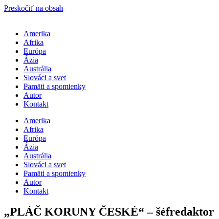
Preskočiť na obsah
Amerika
Afrika
Európa
Ázia
Austrália
Slováci a svet
Pamäti a spomienky
Autor
Kontakt
Amerika
Afrika
Európa
Ázia
Austrália
Slováci a svet
Pamäti a spomienky
Autor
Kontakt
„PLÁČ KORUNY ČESKÉ“ – šéfredaktor