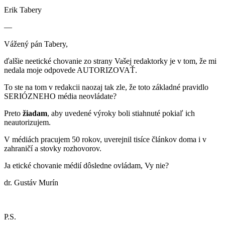
Erik Tabery
—
Vážený pán Tabery,
ďalšie neetické chovanie zo strany Vašej redaktorky je v tom, že mi
nedala moje odpovede AUTORIZOVAŤ.
To ste na tom v redakcii naozaj tak zle, že toto základné pravidlo
SERIÓZNEHO média neovládate?
Preto
žiadam
, aby uvedené výroky boli stiahnuté pokiaľ ich
neautorizujem.
V médiách pracujem 50 rokov, uverejnil tisíce článkov doma i v
zahraničí a stovky rozhovorov.
Ja etické chovanie médií dôsledne ovládam, Vy nie?
dr. Gustáv Murín
P.S.