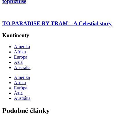
topbiznise
TO PARADISE BY TRAM – A Celestial story
Kontinenty
Amerika
Afrika
Európa
Ázia
Austrália
Amerika
Afrika
Európa
Ázia
Austrália
Podobné články