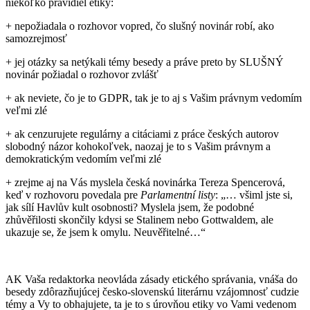
niekoľko pravidiel etiky:
+ nepožiadala o rozhovor vopred, čo slušný novinár robí, ako
samozrejmosť
+ jej otázky sa netýkali témy besedy a práve preto by SLUŠNÝ
novinár požiadal o rozhovor zvlášť
+ ak neviete, čo je to GDPR, tak je to aj s Vašim právnym vedomím
veľmi zlé
+ ak cenzurujete regulárny a citáciami z práce českých autorov
slobodný názor kohokoľvek, naozaj je to s Vašim právnym a
demokratickým vedomím veľmi zlé
+ zrejme aj na Vás myslela česká novinárka Tereza Spencerová,
keď v rozhovoru povedala pre
Parlamentní listy
: „… všiml jste si,
jak sílí Havlův kult osobnosti? Myslela jsem, že podobné
zhůvěřilosti skončily kdysi se Stalinem nebo Gottwaldem, ale
ukazuje se, že jsem k omylu. Neuvěřitelné…“
AK Vaša redaktorka neovláda zásady etického správania, vnáša do
besedy zdôrazňujúcej česko-slovenskú literárnu vzájomnosť cudzie
témy a Vy to obhajujete, ta je to s úrovňou etiky vo Vami vedenom