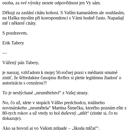
osoba, za své výroky nesete odpovědnost jen Vy sám.
Děkuji za zaslání citátu kohosi. S Vaším kamarádem ale souhlasím,
na Haška myslím při korespondenci s Vámi hodně často. Napadají
mě i některé citáty.
S pozdravem,
Erik Tabery
—
Vážený pán Tabery,
je naozaj, vzhľadom k mojej 50-ročnej praxi s médiami smutné
zistiť, že šéfredaktor časopisu Reflex si pletie legitímnu žiadosť o
autorizáciu s cenzúrou?!
To je neslýchané „neumětelství“ z Vašej strany.
No, čo už, idete v stopách Vášho predchodcu, totálneho
novinárskeho „neumětela“ Martina Šimečku, ktorého poznám ešte z
80-tych rokov a už vtedy to bol duševný „atlét“ (zistite si, čo to
dokazuje).
Ako sa hovorí aj vo Vašom prípade – „škoda mlčať“.