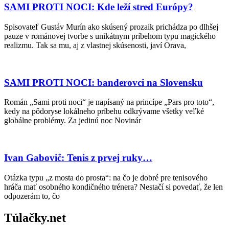
SAMI PROTI NOCI: Kde leží stred Európy?
Spisovateľ Gustáv Murín ako skúsený prozaik prichádza po dlhšej
pauze v románovej tvorbe s unikátnym príbehom typu magického
realizmu. Tak sa mu, aj z vlastnej skúsenosti, javí Orava,
SAMI PROTI NOCI: banderovci na Slovensku
Román „Sami proti noci“ je napísaný na princípe „Pars pro toto“,
kedy na pôdoryse lokálneho príbehu odkrývame všetky veľké
globálne problémy. Za jedinú noc Novinár
Ivan Gabovič: Tenis z prvej ruky…
Otázka typu „z mosta do prosta“: na čo je dobré pre tenisového
hráča mať osobného kondičného trénera? Nestačí si povedať, že len
odpozerám to, čo
Túlačky.net