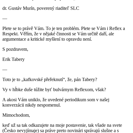
dr. Gustáv Murín, poverený riaditeľ SLC
—
Plete se to právě Vám. To je ten problém. Plete se Vám i Reflex a
Respekt. Věřím, že v nějaké činnosti se Vám určitě daří, ale
argumentace a kritické myšlení to opravdu není.
S pozdravem,
Erik Tabery
—
Toto je to „kafkovské přeřeknutí“, že, pán Tabery?
Vy v hĺbke duše túžite byť bulvárnym Reflexom, však?
A akosi Vám uniklo, že uvedené periodikum som v našej
konverzácii nikdy nespomenul.
Mimochodom,
keď už sa tak odkazujete na moje postavenie, tak všade na svete
(Česko nevyjímaje) sa práve preto novinári správajú slušne a s