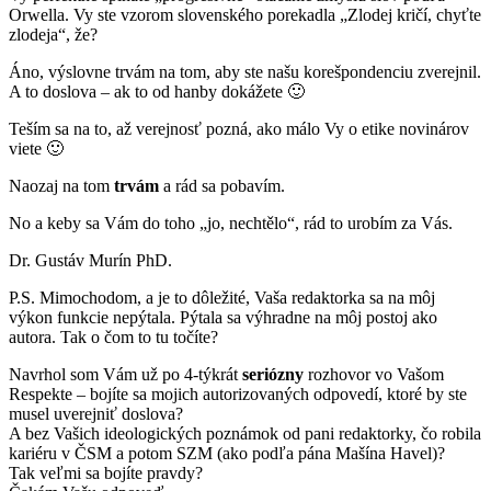
Orwella. Vy ste vzorom slovenského porekadla „Zlodej kričí, chyťte
zlodeja“, že?
Áno, výslovne trvám na tom, aby ste našu korešpondenciu zverejnil.
A to doslova – ak to od hanby dokážete 🙂
Teším sa na to, až verejnosť pozná, ako málo Vy o etike novinárov
viete 🙂
Naozaj na tom
trvám
a rád sa pobavím.
No a keby sa Vám do toho „jo, nechtělo“, rád to urobím za Vás.
Dr. Gustáv Murín PhD.
P.S. Mimochodom, a je to dôležité, Vaša redaktorka sa na môj
výkon funkcie nepýtala. Pýtala sa výhradne na môj postoj ako
autora. Tak o čom to tu točíte?
Navrhol som Vám už po 4-týkrát
seriózny
rozhovor vo Vašom
Respekte – bojíte sa mojich autorizovaných odpovedí, ktoré by ste
musel uverejniť doslova?
A bez Vašich ideologických poznámok od pani redaktorky, čo robila
kariéru v ČSM a potom SZM (ako podľa pána Mašína Havel)?
Tak veľmi sa bojíte pravdy?