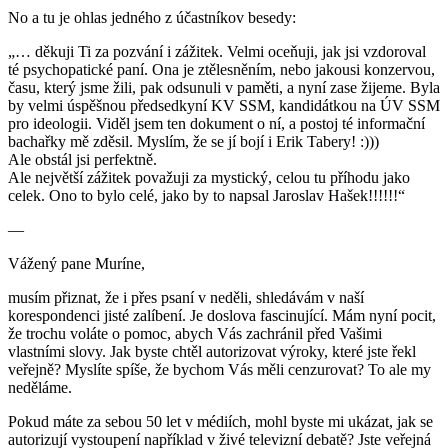
No a tu je ohlas jedného z účastníkov besedy:
„… děkuji Ti za pozvání i zážitek. Velmi oceňuji, jak jsi vzdoroval
té psychopatické paní. Ona je ztělesněním, nebo jakousi konzervou,
času, který jsme žili, pak odsunuli v paměti, a nyní zase žijeme. Byla
by velmi úspěšnou předsedkyní KV SSM, kandidátkou na ÚV SSM
pro ideologii. Viděl jsem ten dokument o ní, a postoj té informační
bachařky mě zděsil. Myslím, že se jí bojí i Erik Tabery! :)))
Ale obstál jsi perfektně.
Ale největší zážitek považuji za mystický, celou tu příhodu jako
celek. Ono to bylo celé, jako by to napsal Jaroslav Hašek!!!!!!“
—
Vážený pane Muríne,
musím přiznat, že i přes psaní v neděli, shledávám v naší
korespondenci jisté zalíbení. Je doslova fascinující. Mám nyní pocit,
že trochu voláte o pomoc, abych Vás zachránil před Vašimi
vlastními slovy. Jak byste chtěl autorizovat výroky, které jste řekl
veřejně? Myslíte spíše, že bychom Vás měli cenzurovat? To ale my
neděláme.
Pokud máte za sebou 50 let v médiích, mohl byste mi ukázat, jak se
autorizují vystoupení například v živé televizní debatě? Jste veřejná