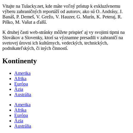
Vitajte na Tulacky.net, kde máte voľný prístup k exkluzívnemu
výberu zahraničných reportáží od autorov, ako sú O. Andrásy, J.
Banáš, P. Demeš, V. Grežo, V. Hauzer, G. Murín, K. Peteraj, R.
Piško, M. Vašut a ďalší.
K druhej časti web-stránky môžete prispieť aj vy svojimi tipmi na
Slovákov a Slovenky, ktorí sa významne presadili v zahraničí na
svetovej úrovni ich kultúrnych, vedeckých, technických,
podnikateľských, či iných činností.
Kontinenty
Amerika
Afrika
Európa
Ázia
Austrália
Amerika
Afrika
Európa
Ázia
Austrália