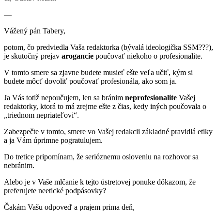
—
Vážený pán Tabery,
potom, čo predviedla Vaša redaktorka (bývalá ideologička SSM???),
je skutočný prejav
arogancie
poučovať niekoho o profesionalite.
V tomto smere sa zjavne budete musieť ešte veľa učiť, kým si
budete môcť dovoliť poučovať profesionála, ako som ja.
Ja Vás totiž nepoučujem, len sa bránim
neprofesionalite
Vašej
redaktorky, ktorá to má zrejme ešte z čias, kedy iných poučovala o
„triednom nepriateľovi“.
Zabezpečte v tomto, smere vo Vašej redakcii základné pravidlá etiky
a ja Vám úprimne pogratulujem.
Do tretice pripomínam, že serióznemu osloveniu na rozhovor sa
nebránim.
Alebo je v Vaše mlčanie k tejto ústretovej ponuke dôkazom, že
preferujete neetické podpásovky?
Čakám Vašu odpoveď a prajem prima deň,