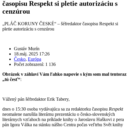
časopisu Respekt si pletie autorizáciu s
cenzúrou
„PLÁČ KORUNY ČESKÉ“ – šéfredaktor časopisu Respekt si
pletie autorizáciu s cenzúrou
Gustáv Murín
18.máj. 2025 17:26
Česko
,
Európa
Počet zobrazení: 1 136
Obrázok v záhlaví Vám ľahko napovie s kým som mal tentoraz
„tú česť“
:
Vážený pán šéfredaktor Erik Tabery,
dnes o 15:30 osoba vydávajúca sa za redaktorku časopisu
Respekt
neomalene narušila literárnu prezentáciu o česko-slovenských
literárnych vzťahoch na príklade knihy o Jaroslavu Haškovi z pera
pán Igora Válka na stánku nášho Centra počas veľtrhu Svět knihy