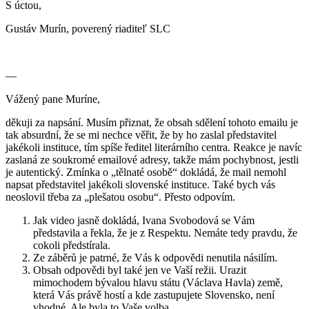
S úctou,
Gustáv Murín, poverený riaditeľ SLC
—
Vážený pane Muríne,
děkuji za napsání. Musím přiznat, že obsah sdělení tohoto emailu je
tak absurdní, že se mi nechce věřit, že by ho zaslal představitel
jakékoli instituce, tím spíše ředitel literárního centra. Reakce je navíc
zaslaná ze soukromé emailové adresy, takže mám pochybnost, jestli
je autentický. Zmínka o „tělnaté osobě“ dokládá, že mail nemohl
napsat představitel jakékoli slovenské instituce. Také bych vás
neoslovil třeba za „plešatou osobu“. Přesto odpovím.
Jak video jasně dokládá, Ivana Svobodová se Vám
představila a řekla, že je z Respektu. Nemáte tedy pravdu, že
cokoli předstírala.
Ze záběrů je patrné, že Vás k odpovědi nenutila násilím.
Obsah odpovědi byl také jen ve Vaší režii. Urazit
mimochodem bývalou hlavu státu (Václava Havla) země,
která Vás právě hostí a kde zastupujete Slovensko, není
vhodné. Ale byla to Vaše volba.