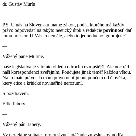
dr. Gustáv Murín
P.S. U nás na Slovensku máme zákon, podľa ktorého má každý
právo odpovedať na takýto neetický útok a redakcie
povinnosť
dať
tomu priestor. U Vás to nemáte, alebo to jednoducho ignorujete?
—
Vážený pane Muríne,
naše legislativa je v tomto ohledu o trochu evropštější. Ale noc rád
naši korespondenci zveřejním. Poučujete jinak téměř každou větou.
Na to máte právo. Já mám právo nepřijmout poučení od člověka,
který etice a kritické novinařině nerozumí.
S pozdravem,
Erik Tabery
—
Vážený pán Tabery,
Vy perfektne spĺňate „progresívne“ otáčanie zmyslu slov podľa