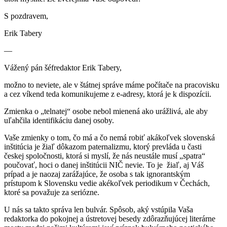
S pozdravem,
Erik Tabery
—
Vážený pán šéfredaktor Erik Tabery,
možno to neviete, ale v štátnej správe máme počítače na pracovisku
a cez víkend teda komunikujeme z e-adresy, ktorá je k dispozícii.
Zmienka o „telnatej“ osobe nebol mienená ako urážlivá, ale aby
uľahčila identifikáciu danej osoby.
Vaše zmienky o tom, čo má a čo nemá robiť akákoľvek slovenská
inštitúcia je žiaľ dôkazom paternalizmu, ktorý prevláda u časti
českej spoločnosti, ktorá si myslí, že nás neustále musí „spatra“
poučovať, hoci o danej inštitúcii NIČ nevie. To je žiaľ, aj Váš
prípad a je naozaj zarážajúce, že osoba s tak ignorantským
prístupom k Slovensku vedie akékoľvek periodikum v Čechách,
ktoré sa považuje za seriózne.
U nás sa takto správa len bulvár. Spôsob, aký vstúpila Vaša
redaktorka do pokojnej a ústretovej besedy zdôrazňujúcej literárne