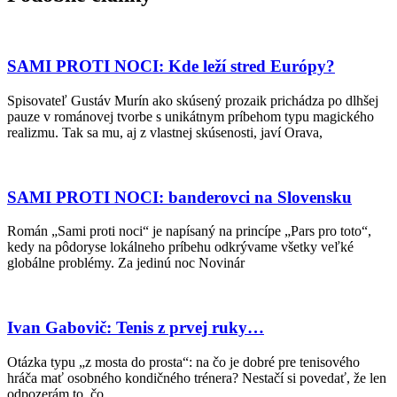
SAMI PROTI NOCI: Kde leží stred Európy?
Spisovateľ Gustáv Murín ako skúsený prozaik prichádza po dlhšej
pauze v románovej tvorbe s unikátnym príbehom typu magického
realizmu. Tak sa mu, aj z vlastnej skúsenosti, javí Orava,
SAMI PROTI NOCI: banderovci na Slovensku
Román „Sami proti noci“ je napísaný na princípe „Pars pro toto“,
kedy na pôdoryse lokálneho príbehu odkrývame všetky veľké
globálne problémy. Za jedinú noc Novinár
Ivan Gabovič: Tenis z prvej ruky…
Otázka typu „z mosta do prosta“: na čo je dobré pre tenisového
hráča mať osobného kondičného trénera? Nestačí si povedať, že len
odpozerám to, čo