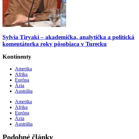
Sylvia Tiryaki – akademička, analytička a politická
komentátorka roky pôsobiaca v Turecku
Kontinenty
Amerika
Afrika
Európa
Ázia
Austrália
Amerika
Afrika
Európa
Ázia
Austrália
Podobné články