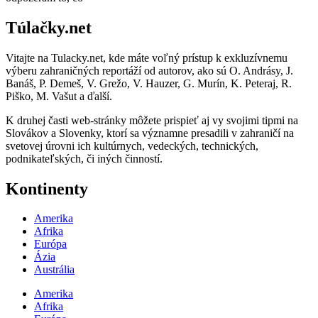
Túlačky.net
Vitajte na Tulacky.net, kde máte voľný prístup k exkluzívnemu
výberu zahraničných reportáží od autorov, ako sú O. Andrásy, J.
Banáš, P. Demeš, V. Grežo, V. Hauzer, G. Murín, K. Peteraj, R.
Piško, M. Vašut a ďalší.
K druhej časti web-stránky môžete prispieť aj vy svojimi tipmi na
Slovákov a Slovenky, ktorí sa významne presadili v zahraničí na
svetovej úrovni ich kultúrnych, vedeckých, technických,
podnikateľských, či iných činností.
Kontinenty
Amerika
Afrika
Európa
Ázia
Austrália
Amerika
Afrika