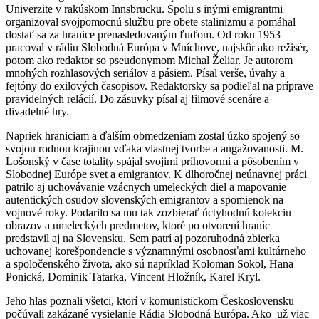
Univerzite v rakúskom Innsbrucku. Spolu s inými emigrantmi
organizoval svojpomocnú službu pre obete stalinizmu a pomáhal
dostať sa za hranice prenasledovaným ľuďom. Od roku 1953
pracoval v rádiu Slobodná Európa v Mníchove, najskôr ako režisér,
potom ako redaktor so pseudonymom Michal Želiar. Je autorom
mnohých rozhlasových seriálov a pásiem. Písal verše, úvahy a
fejtóny do exilových časopisov. Redaktorsky sa podieľal na príprave
pravidelných relácií. Do zásuvky písal aj filmové scenáre a
divadelné hry.
Napriek hraniciam a ďalším obmedzeniam zostal úzko spojený so
svojou rodnou krajinou vďaka vlastnej tvorbe a angažovanosti. M.
Lošonský v čase totality spájal svojimi príhovormi a pôsobením v
Slobodnej Európe svet a emigrantov. K dlhoročnej neúnavnej práci
patrilo aj uchovávanie vzácnych umeleckých diel a mapovanie
autentických osudov slovenských emigrantov a spomienok na
vojnové roky. Podarilo sa mu tak zozbierať úctyhodnú kolekciu
obrazov a umeleckých predmetov, ktoré po otvorení hraníc
predstavil aj na Slovensku. Sem patrí aj pozoruhodná zbierka
uchovanej korešpondencie s významnými osobnosťami kultúrneho
a spoločenského života, ako sú napríklad Koloman Sokol, Hana
Ponická, Dominik Tatarka, Vincent Hložník, Karel Kryl.
Jeho hlas poznali všetci, ktorí v komunistickom Československu
počúvali zakázané vysielanie Rádia Slobodná Európa. Ako už viac