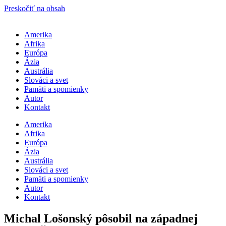
Preskočiť na obsah
Amerika
Afrika
Európa
Ázia
Austrália
Slováci a svet
Pamäti a spomienky
Autor
Kontakt
Amerika
Afrika
Európa
Ázia
Austrália
Slováci a svet
Pamäti a spomienky
Autor
Kontakt
Michal Lošonský pôsobil na západnej