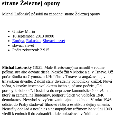
strane Železnej opony
Michal Lošonský pôsobil na západnej strane Železnej opony
Gustáv Murín
10.september. 2013 00:00
Európa
,
Rakúsko
,
Slováci a svet
slovaci a svet
Počet zobrazení: 2 915
Michal Lošonský
(1925, Malé Brestovany) sa narodil v rodine
poštmajstra ako deviate dieťa. Neskôr žili v Modre a aj v Trnave. Už
počas štúdia na Gymnáziu J.Hollého v Trnave sa angažoval aj v
trnavskom divadle. Založil stály divadelný ochotnícky krúžok Nová
scéna, s ktorým inscenoval okrem iného aj pásmo poézie „Od
poroby k slobode“. Dostal sa do nepriazne komunistického režimu,
ktorý sa zameral na študentov, podporujúcich vo voľbách 1946
demokratov. Nevyhol sa vyšetrovaniu tajnou políciou. V roku 1946
odišiel do Prahy študovať filmovú réžiu a estetiku a dejiny umenia.
Neustály dohľad a nesúhlas s nastupujúcim režimom ho v júni 1949
viedli k emigrácii do zahraničia, kde pokračoval v štúdiu na