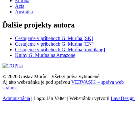
Európa
Ázia
Austrália
Ďalšie projekty autora
Cestujeme v príbehoch G. Murína [SK]
Cestujeme v príbehoch G. Murína [EN]
Cestujeme v príbehoch G. Murína [multilang]
Knihy G. Murína na Amazone
© 2020 Gustav Murín – Všetky práva vyhradené
Aj táto webstránka je pod správou
VERVASI® – správa web
stránok
Administrácia
| Logo: Ján Valter | Webstránku vytvoril
LavaDesign