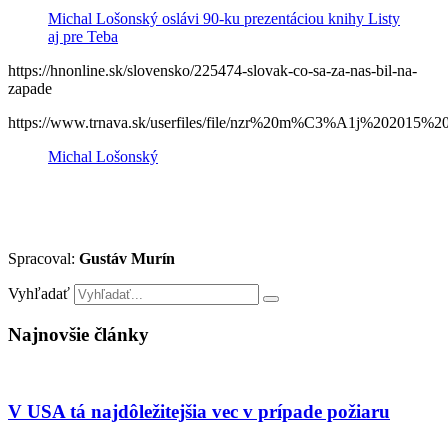
Michal Lošonský oslávi 90-ku prezentáciou knihy Listy
aj pre Teba
https://hnonline.sk/slovensko/225474-slovak-co-sa-za-nas-bil-na-
zapade
https://www.trnava.sk/userfiles/file/nzr%20m%C3%A1j%202015%20
Michal Lošonský
Spracoval:
Gustáv Murín
Vyhľadať
Najnovšie články
V USA tá najdôležitejšia vec v prípade požiaru