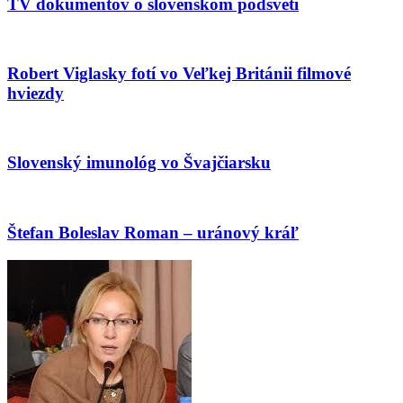
TV dokumentov o slovenskom podsvetí
Robert Viglasky fotí vo Veľkej Británii filmové
hviezdy
Slovenský imunológ vo Švajčiarsku
Štefan Boleslav Roman – uránový kráľ