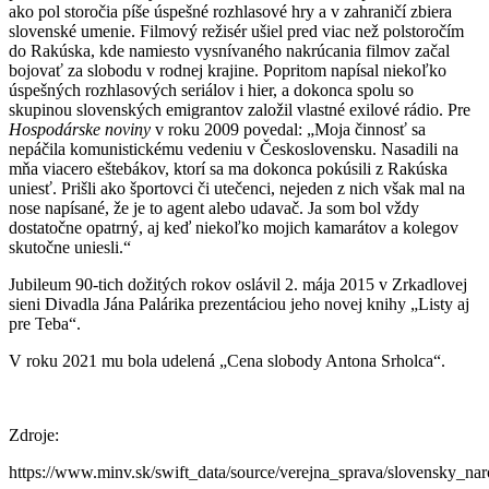
ako pol storočia píše úspešné rozhlasové hry a v zahraničí zbiera
slovenské umenie. Filmový režisér ušiel pred viac než polstoročím
do Rakúska, kde namiesto vysnívaného nakrúcania filmov začal
bojovať za slobodu v rodnej krajine. Popritom napísal niekoľko
úspešných rozhlasových seriálov i hier, a dokonca spolu so
skupinou slovenských emigrantov založil vlastné exilové rádio. Pre
Hospodárske noviny
v roku 2009 povedal: „Moja činnosť sa
nepáčila komunistickému vedeniu v Československu. Nasadili na
mňa viacero eštebákov, ktorí sa ma dokonca pokúsili z Rakúska
uniesť. Prišli ako športovci či utečenci, nejeden z nich však mal na
nose napísané, že je to agent alebo udavač. Ja som bol vždy
dostatočne opatrný, aj keď niekoľko mojich kamarátov a kolegov
skutočne uniesli.“
Jubileum 90-tich dožitých rokov oslávil 2. mája 2015 v Zrkadlovej
sieni Divadla Jána Palárika prezentáciou jeho novej knihy „Listy aj
pre Teba“.
V roku 2021 mu bola udelená „Cena slobody Antona Srholca“.
Zdroje:
https://www.minv.sk/swift_data/source/verejna_sprava/slovensky_