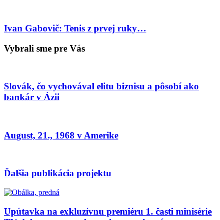
Ivan Gabovič: Tenis z prvej ruky…
Vybrali sme pre Vás
Slovák, čo vychovával elitu biznisu a pôsobí ako
bankár v Ázii
August, 21., 1968 v Amerike
Ďalšia publikácia projektu
Upútavka na exkluzívnu premiéru 1. časti minisérie