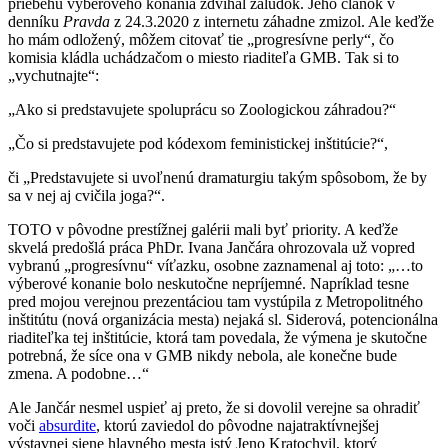
priebehu výberového konania zdvíhal žalúdok. Jeho článok v
denníku
Pravda
z 24.3.2020 z internetu záhadne zmizol. Ale keďže
ho mám odložený, môžem citovať tie „progresívne perly“, čo
komisia kládla uchádzačom o miesto riaditeľa GMB. Tak si to
„vychutnajte“:
„Ako si predstavujete spoluprácu so Zoologickou záhradou?“
„Čo si predstavujete pod kódexom feministickej inštitúcie?“,
či „Predstavujete si uvoľnenú dramaturgiu takým spôsobom, že by
sa v nej aj cvičila joga?“.
TOTO v pôvodne prestížnej galérii mali byť priority. A keďže
skvelá predošlá práca PhDr. Ivana Jančára ohrozovala už vopred
vybranú „progresívnu“ víťazku, osobne zaznamenal aj toto: „…to
výberové konanie bolo neskutočne nepríjemné. Napríklad tesne
pred mojou verejnou prezentáciou tam vystúpila z Metropolitného
inštitútu (nová organizácia mesta) nejaká sl. Siderová, potencionálna
riaditeľka tej inštitúcie, ktorá tam povedala, že výmena je skutočne
potrebná, že síce ona v GMB nikdy nebola, ale konečne bude
zmena. A podobne…“
Ale Jančár nesmel uspieť aj preto, že si dovolil verejne sa ohradiť
voči
absurdite
, ktorú zaviedol do pôvodne najatraktívnejšej
výstavnej siene hlavného mesta istý Jeno Kratochvil, ktorý