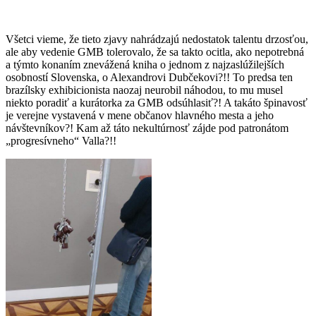
Všetci vieme, že tieto zjavy nahrádzajú nedostatok talentu drzosťou,
ale aby vedenie GMB tolerovalo, že sa takto ocitla, ako nepotrebná
a týmto konaním znevážená kniha o jednom z najzaslúžilejších
osobností Slovenska, o Alexandrovi Dubčekovi?!! To predsa ten
brazílsky exhibicionista naozaj neurobil náhodou, to mu musel
niekto poradiť a kurátorka za GMB odsúhlasiť?! A takáto špinavosť
je verejne vystavená v mene občanov hlavného mesta a jeho
návštevníkov?! Kam až táto nekultúrnosť zájde pod patronátom
„progresívneho“ Valla?!!