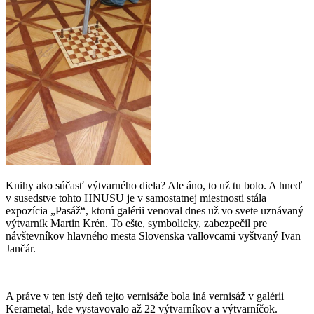
Knihy ako súčasť výtvarného diela? Ale áno, to už tu bolo. A hneď
v susedstve tohto HNUSU je v samostatnej miestnosti stála
expozícia „Pasáž“, ktorú galérii venoval dnes už vo svete uznávaný
výtvarník Martin Krén. To ešte, symbolicky, zabezpečil pre
návštevníkov hlavného mesta Slovenska vallovcami vyštvaný Ivan
Jančár.
A práve v ten istý deň tejto vernisáže bola iná vernisáž v galérii
Kerametal, kde vystavovalo až 22 výtvarníkov a výtvarníčok.