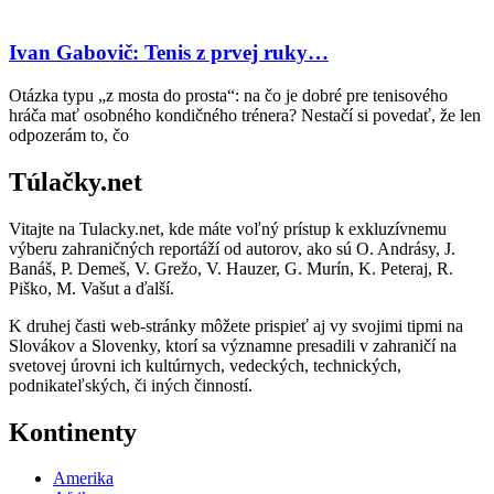
Ivan Gabovič: Tenis z prvej ruky…
Otázka typu „z mosta do prosta“: na čo je dobré pre tenisového
hráča mať osobného kondičného trénera? Nestačí si povedať, že len
odpozerám to, čo
Túlačky.net
Vitajte na Tulacky.net, kde máte voľný prístup k exkluzívnemu
výberu zahraničných reportáží od autorov, ako sú O. Andrásy, J.
Banáš, P. Demeš, V. Grežo, V. Hauzer, G. Murín, K. Peteraj, R.
Piško, M. Vašut a ďalší.
K druhej časti web-stránky môžete prispieť aj vy svojimi tipmi na
Slovákov a Slovenky, ktorí sa významne presadili v zahraničí na
svetovej úrovni ich kultúrnych, vedeckých, technických,
podnikateľských, či iných činností.
Kontinenty
Amerika