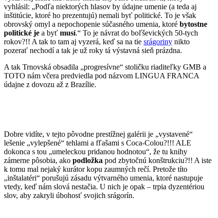
vyhlásil: „Podľa niektorých hlasov by údajne umenie (a teda aj
inštitúcie, ktoré ho prezentujú) nemali byť politické. To je však
obrovský omyl a nepochopenie súčasného umenia, ktoré
bytostne
politické je
a byť
musí
.“ To je návrat do boľševických 50-tych
rokov?!! A tak to tam aj vyzerá, keď sa na tie
srágoriny
nikto
pozerať nechodí a tak je už roky tá výstavná sieň prázdna.
A tak Trnovská obsadila „progresívne“ stoličku riaditeľky GMB a
TOTO nám včera predviedla pod názvom LINGUA FRANCA
údajne z dovozu až z Brazílie.
Dobre vidíte, v tejto pôvodne prestížnej galérii je „vystavené“
lešenie „vylepšené“ tehlami a fľašami s Coca-Colou?!!! ALE
dokonca s tou „umeleckou pridanou hodnotou“, že tu knihy
zámerne pôsobia, ako
podložka
pod zbytočnú konštrukciu?!! A iste
k tomu mal nejaký kurátor kopu zaumných rečí. Pretože títo
„inštalatéri“ porušujú zásadu výtvarného umenia, ktoré nastupuje
vtedy, keď nám slová nestačia. U nich je opak – trpia dyzentériou
slov, aby zakryli úbohosť svojich srágorín.