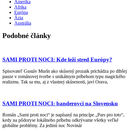
Amerika
Afrika
Európa
Ázia
Austrália
Podobné články
SAMI PROTI NOCI: Kde leží stred Európy?
Spisovateľ Gustáv Murín ako skúsený prozaik prichádza po dlhšej
pauze v románovej tvorbe s unikátnym príbehom typu magického
realizmu. Tak sa mu, aj z vlastnej skúsenosti, javí Orava,
SAMI PROTI NOCI: banderovci na Slovensku
Román „Sami proti noci“ je napísaný na princípe „Pars pro toto“,
kedy na pôdoryse lokálneho príbehu odkrývame všetky veľké
globálne problémy. Za jedinú noc Novinár