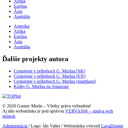
Afrika
Európa
Ázia
Austrália
Amerika
Afrika
Európa
Ázia
Austrália
Ďalšie projekty autora
Cestujeme v príbehoch G. Murína [SK]
Cestujeme v príbehoch G. Murína [EN]
Cestujeme v príbehoch G. Murína [multilang]
Knihy G. Murína na Amazone
© 2020 Gustav Murín – Všetky práva vyhradené
Aj táto webstránka je pod správou
VERVASI® – správa web
stránok
Administrácia
| Logo: Ján Valter | Webstránku vytvoril
LavaDesign