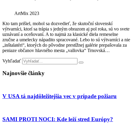
ArtMix 2023
Kto tam prišiel, mohol sa dozvedieť, že skutoční slovenskí
výtvarníci, ktorí sa trápia s jedným obrazom aj pol roka, sú vo svete
uznávaní a oceňovaní. A to najmä za klasické diela remeselne
zručne a umelecky nápadito spracované. Lebo to sú výtvarníci a nie
„inštalatéri“, ktorých do pôvodne prestížnej galérie prepašovala za
peniaze občanov hlavného mesta „vallovka“ Trnovská…
Vyhľadať
Najnovšie články
V USA tá najdôležitejšia vec v prípade požiaru
SAMI PROTI NOCI: Kde leží stred Európy?