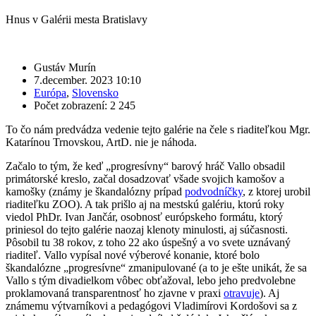
Hnus v Galérii mesta Bratislavy
Gustáv Murín
7.december. 2023 10:10
Európa
,
Slovensko
Počet zobrazení: 2 245
To čo nám predvádza vedenie tejto galérie na čele s riaditeľkou Mgr.
Katarínou Trnovskou, ArtD. nie je náhoda.
Začalo to tým, že keď „progresívny“ barový hráč Vallo obsadil
primátorské kreslo, začal dosadzovať všade svojich kamošov a
kamošky (známy je škandalózny prípad
podvodníčky
, z ktorej urobil
riaditeľku ZOO). A tak prišlo aj na mestskú galériu, ktorú roky
viedol PhDr. Ivan Jančár, osobnosť európskeho formátu, ktorý
priniesol do tejto galérie naozaj klenoty minulosti, aj súčasnosti.
Pôsobil tu 38 rokov, z toho 22 ako úspešný a vo svete uznávaný
riaditeľ. Vallo vypísal nové výberové konanie, ktoré bolo
škandalózne „progresívne“ zmanipulované (a to je ešte unikát, že sa
Vallo s tým divadielkom vôbec obťažoval, lebo jeho predvolebne
proklamovaná transparentnosť ho zjavne v praxi
otravuje
). Aj
známemu výtvarníkovi a pedagógovi Vladimírovi Kordošovi sa z