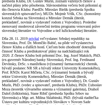
predseda Klubu, Dr. Gustáv Murín, zoznam vážených členov a
načrtol plány jeho pôsobenia. Slávnostnému večeru boli prítomní aj
títo členovia Klubu: PaedDr. Miroslav Bielik (predseda Spolku
slovenských spisovateľov), MUDr. Mojmír Vrlík, CSc. (honorárny
konzul Srbska na Slovensku) a Miroslav Demák (literát,
prekladateľ, novinár a vydavateľ rodom z Vojvodiny). Posledne
menovaný moderoval záverečnú tretinu programu venovanú práve
slovenskej literatúre vo Vojvodine a tiež lužickosrbskej literatúre.
Dňa 28. 11. 2019
privítal
veľvyslanec Srbskej republiky na
Slovensku, Prof. Dr. Momčilo Babić, na pôde veľvyslanectva
členov Klubu a ďalších hostí. Cieľom bolo zhodnotiť doterajšiu
činnosť Klubu a prediskutovať plány na nadchádzajúci rok
2020. Z členov Klubu boli prítomní Doc. Ing. Jozef Makúch, PhD.
(ex-guvernér Národnej banky Slovenska), Prof. Ing. Ferdinand
Devínsky, DrSc. s manželkou (významný farmaceutický chemik,
bývalý poslanec NR SR a bývalý rektor Univerzity Komenského),
Prof. RNDr. Karol Mičieta, CSc. (významný botanik a bývalý
rektor Univerzity Komenského), Miroslav Demák (literát,
prekladateľ, novinár a vydavateľ rodom z Vojvodiny), Dr. Gustáv
Murín, PhD. (vedec a spisovateľ, predseda Klubu), PhDr. Ľuboslav
Moza (teoretik výtvarného umenia a významný galerista), Drahoš
Daloš (folklorista), Stane Ribič (predseda Spolku Srbov na
Slovensku) a Mgr. art. Milina Sklabinski, PhD. (bývalá riaditeľka
Ústavu pre kultúru vojvodinských Slovákov v Novom Sade