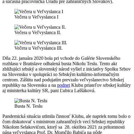
a súčasná pracovníčka Úradu pre zahraničných Slovákov).
Večera u Veľvyslanca I
Večera u Veľvyslanca II.
Večera u Veľvyslanca III.
Dňa 22. januára 2020 bola pri vchode do Galérie Slovenského
rozhlasu v Bratislave odhalená busta Nikolu Teslu. Tento akt
zbližujúci srbský a slovenský národ vyšiel z iniciatívy Spolku Srbov
na Slovensku v spolupráci so Srbským kultúrno-informačným
centrom. Záštitu nad podujatím prevzalo veľvyslanectvo Srbskej
republiky na Slovensku a na
podnet
Klubu priateľov srbskej kultúry
aj ministerka kultúry SR, pani Ľubica Laššáková.
Busta N. Teslu
Pandemická situácia utlmila činnosť Klubu, ale napriek tomu bolo o
čom diskutovať s ministrom zahraničných vecí Srbskej republiky
Nikolom Selakovićom, ktorý sa 28. októbra 2021 za prítomnosti
pána veľvyslanca Prof. Dr. Momčilo Babića na pôde