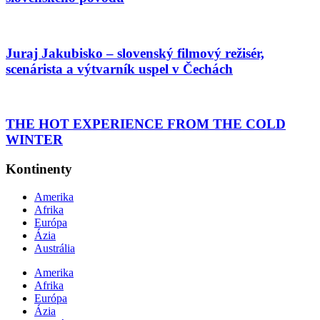
Juraj Jakubisko – slovenský filmový režisér,
scenárista a výtvarník uspel v Čechách
THE HOT EXPERIENCE FROM THE COLD
WINTER
Kontinenty
Amerika
Afrika
Európa
Ázia
Austrália
Amerika
Afrika
Európa
Ázia