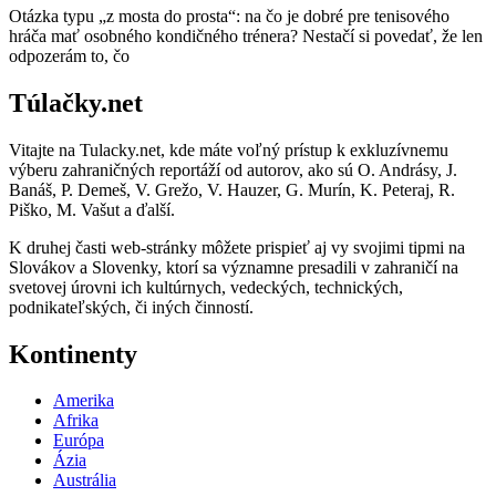
Otázka typu „z mosta do prosta“: na čo je dobré pre tenisového
hráča mať osobného kondičného trénera? Nestačí si povedať, že len
odpozerám to, čo
Túlačky.net
Vitajte na Tulacky.net, kde máte voľný prístup k exkluzívnemu
výberu zahraničných reportáží od autorov, ako sú O. Andrásy, J.
Banáš, P. Demeš, V. Grežo, V. Hauzer, G. Murín, K. Peteraj, R.
Piško, M. Vašut a ďalší.
K druhej časti web-stránky môžete prispieť aj vy svojimi tipmi na
Slovákov a Slovenky, ktorí sa významne presadili v zahraničí na
svetovej úrovni ich kultúrnych, vedeckých, technických,
podnikateľských, či iných činností.
Kontinenty
Amerika
Afrika
Európa
Ázia
Austrália