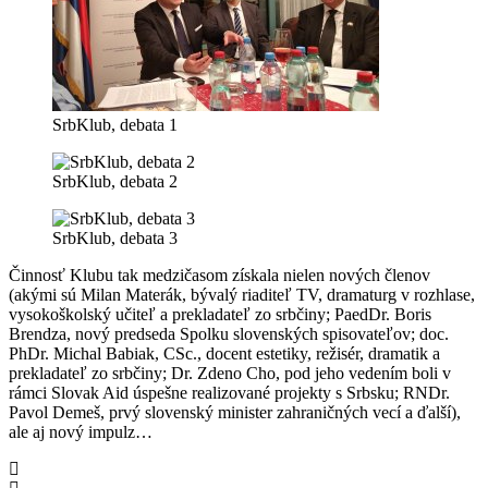
SrbKlub, debata 1
SrbKlub, debata 2
SrbKlub, debata 3
Činnosť Klubu tak medzičasom získala nielen nových členov
(akými sú Milan Materák, bývalý riaditeľ TV, dramaturg v rozhlase,
vysokoškolský učiteľ a prekladateľ zo srbčiny; PaedDr. Boris
Brendza, nový predseda Spolku slovenských spisovateľov;
doc.
PhDr. Michal Babiak, CSc.,
docent estetiky, režisér, dramatik a
prekladateľ zo srbčiny; Dr. Zdeno Cho, pod jeho vedením boli v
rámci Slovak Aid úspešne realizované projekty s Srbsku; RNDr.
Pavol Demeš, prvý slovenský minister zahraničných vecí a ďalší),
ale aj nový impulz…