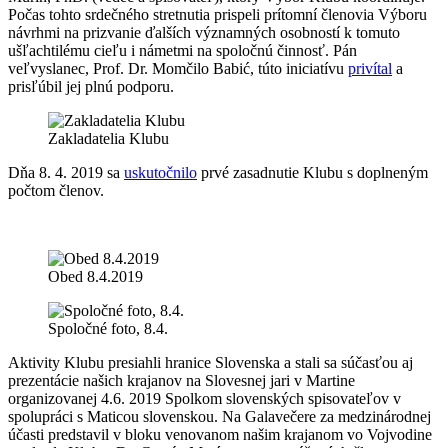
Počas tohto srdečného stretnutia prispeli prítomní členovia Výboru
návrhmi na prizvanie ďalších významných osobností k tomuto
ušľachtilému cieľu i námetmi na spoločnú činnosť. Pán
veľvyslanec, Prof. Dr. Momčilo Babić, túto iniciatívu
privítal
a
prisľúbil jej plnú podporu.
Zakladatelia Klubu
Dňa 8. 4. 2019 sa
uskutočnilo
prvé zasadnutie Klubu s doplneným
počtom členov.
Obed 8.4.2019
Spoločné foto, 8.4.
Aktivity Klubu presiahli hranice Slovenska a stali sa súčasťou aj
prezentácie našich krajanov na Slovesnej jari v Martine
organizovanej 4.6. 2019 Spolkom slovenských spisovateľov v
spolupráci s Maticou slovenskou. Na Galavečere za medzinárodnej
účasti predstavil v bloku venovanom našim krajanom vo Vojvodine