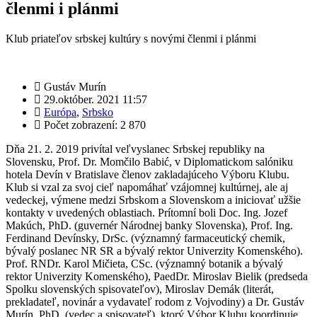
členmi i plánmi
Klub priateľov srbskej kultúry s novými členmi i plánmi
Gustáv Murín
29.október. 2021 11:57
Európa
,
Srbsko
Počet zobrazení: 2 870
Dňa 21. 2. 2019 privítal veľvyslanec Srbskej republiky na
Slovensku, Prof. Dr. Momčilo Babić, v Diplomatickom salóniku
hotela Devín v Bratislave členov zakladajúceho Výboru Klubu.
Klub si vzal za svoj cieľ napomáhať vzájomnej kultúrnej, ale aj
vedeckej, výmene medzi Srbskom a Slovenskom a iniciovať užšie
kontakty v uvedených oblastiach. Prítomní boli Doc. Ing. Jozef
Makúch, PhD. (guvernér Národnej banky Slovenska), Prof. Ing.
Ferdinand Devínsky, DrSc. (významný farmaceutický chemik,
bývalý poslanec NR SR a bývalý rektor Univerzity Komenského).
Prof. RNDr. Karol Mičieta, CSc. (významný botanik a bývalý
rektor Univerzity Komenského), PaedDr. Miroslav Bielik (predseda
Spolku slovenských spisovateľov), Miroslav Demák (literát,
prekladateľ, novinár a vydavateľ rodom z Vojvodiny) a Dr. Gustáv
Murín, PhD. (vedec a spisovateľ), ktorý Výbor Klubu koordinuje.