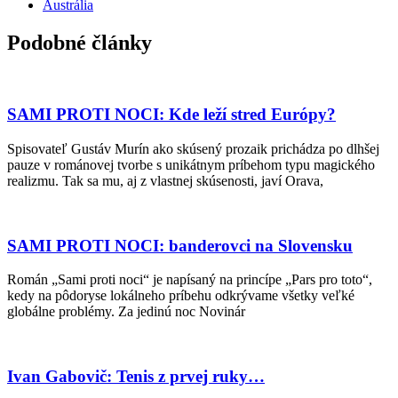
Austrália
Podobné články
SAMI PROTI NOCI: Kde leží stred Európy?
Spisovateľ Gustáv Murín ako skúsený prozaik prichádza po dlhšej
pauze v románovej tvorbe s unikátnym príbehom typu magického
realizmu. Tak sa mu, aj z vlastnej skúsenosti, javí Orava,
SAMI PROTI NOCI: banderovci na Slovensku
Román „Sami proti noci“ je napísaný na princípe „Pars pro toto“,
kedy na pôdoryse lokálneho príbehu odkrývame všetky veľké
globálne problémy. Za jedinú noc Novinár
Ivan Gabovič: Tenis z prvej ruky…