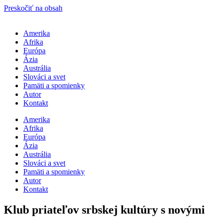
Preskočiť na obsah
Amerika
Afrika
Európa
Ázia
Austrália
Slováci a svet
Pamäti a spomienky
Autor
Kontakt
Amerika
Afrika
Európa
Ázia
Austrália
Slováci a svet
Pamäti a spomienky
Autor
Kontakt
Klub priateľov srbskej kultúry s novými