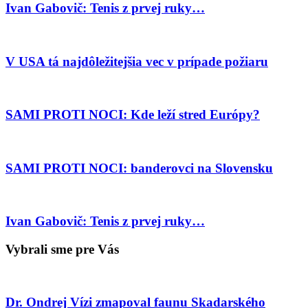
Ivan Gabovič: Tenis z prvej ruky…
V USA tá najdôležitejšia vec v prípade požiaru
SAMI PROTI NOCI: Kde leží stred Európy?
SAMI PROTI NOCI: banderovci na Slovensku
Ivan Gabovič: Tenis z prvej ruky…
Vybrali sme pre Vás
Dr. Ondrej Vízi zmapoval faunu Skadarského