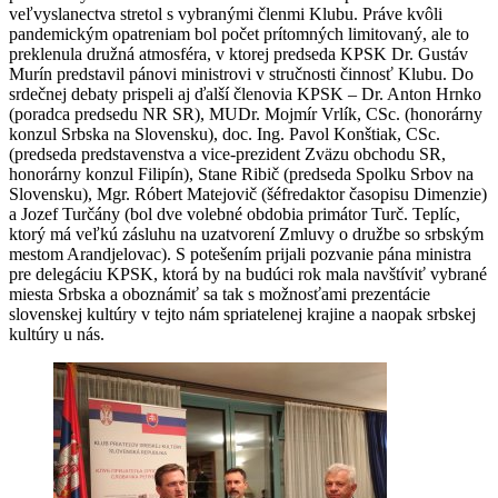
veľvyslanectva stretol s vybranými členmi Klubu. Práve kvôli
pandemickým opatreniam bol počet prítomných limitovaný, ale to
preklenula družná atmosféra, v ktorej predseda KPSK Dr. Gustáv
Murín predstavil pánovi ministrovi v stručnosti činnosť Klubu. Do
srdečnej debaty prispeli aj ďalší členovia KPSK – Dr. Anton Hrnko
(poradca predsedu NR SR), MUDr. Mojmír Vrlík, CSc. (honorárny
konzul Srbska na Slovensku), doc. Ing. Pavol Konštiak, CSc.
(predseda predstavenstva a vice-prezident Zväzu obchodu SR,
honorárny konzul Filipín), Stane Ribič (predseda Spolku Srbov na
Slovensku), Mgr. Róbert Matejovič (šéfredaktor časopisu Dimenzie)
a Jozef Turčány (bol dve volebné obdobia primátor Turč. Teplíc,
ktorý má veľkú zásluhu na uzatvorení Zmluvy o družbe so srbským
mestom Arandjelovac). S potešením prijali pozvanie pána ministra
pre delegáciu KPSK, ktorá by na budúci rok mala navštíviť vybrané
miesta Srbska a oboznámiť sa tak s možnosťami prezentácie
slovenskej kultúry v tejto nám spriatelenej krajine a naopak srbskej
kultúry u nás.