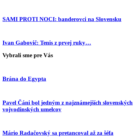
SAMI PROTI NOCI: banderovci na Slovensku
Ivan Gabovič: Tenis z prvej ruky…
Vybrali sme pre Vás
Brána do Egypta
Pavel Čáni bol jedným z najznámejších slovenských
vojvodinských umelcov
Mário Radačovský sa pretancoval až za šéfa