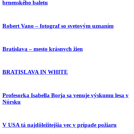
brnenského baletu
Robert Vano – fotograf so svetovým uznaním
Bratislava – mesto krásnych žien
BRATISLAVA IN WHITE
Profesorka Isabella Borja sa venuje výskumu lesa v
Nórsku
V USA tá najdôležitejšia vec v prípade požiaru