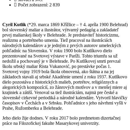
Počet zobrazení: 2 839
Cyril Kutlík
(*29. marca 1869 Křížlice – † 4. apríla 1900 Belehrad)
bol slovenský maliar a ilustrátor, výtvarný pedagóg a zakladateľ
prvej maliarskej školy v Belehrade. Je predstaviteľ historicizmu,
realizmu a portrétneho umenia. Tiež pracoval na ilustráciách
národných kalendárov a je jedným z prvých autorov umeleckých
pohľadníc na Slovensku. V roku 1900 bolo Kutlíkovo dielo
prezentované na Svetovej výstave v Paríži. Tohto triumfu sa už
nedožil a pochovaný je v Belehrade. Po Kutlíkovej smrti prevzal
školu srbský maliar Rista Vukanović, po prestávke počas 1.
Svetovej vojny 1919 bola škola obnovená, ako štátna a na jej
základoch stavali aj srbské Akadémie umení z roku 1937. Kutlíkovo
dielo pozostáva z historických malieb, portrétov, religióznych a
alegorických kompozícií, zo žánrových motívov a v menšej miere aj
krajiniek a zátiší. Venoval sa tiež ilustráciám, najmä pre české a
slovenské cirkevné periodiká a národné kalendáre. Vytvoril hlavičky
časopisov v Čechách a v Srbsku. Pohľadnice s jeho návrhmi vyšli v
Prahe, Ružomberku a Belehrade.
Jeho dielo žije dodnes. V roku 2017 bolo predmetom dizertačnej
práce na Filozofickej fakulte Masarykovej univerzity.