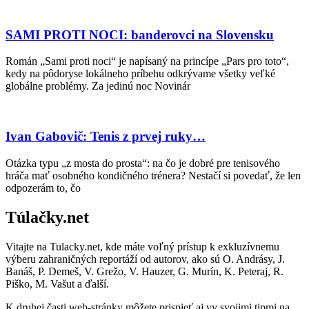
SAMI PROTI NOCI: banderovci na Slovensku
Román „Sami proti noci“ je napísaný na princípe „Pars pro toto“,
kedy na pôdoryse lokálneho príbehu odkrývame všetky veľké
globálne problémy. Za jedinú noc Novinár
Ivan Gabovič: Tenis z prvej ruky…
Otázka typu „z mosta do prosta“: na čo je dobré pre tenisového
hráča mať osobného kondičného trénera? Nestačí si povedať, že len
odpozerám to, čo
Túlačky.net
Vitajte na Tulacky.net, kde máte voľný prístup k exkluzívnemu
výberu zahraničných reportáží od autorov, ako sú O. Andrásy, J.
Banáš, P. Demeš, V. Grežo, V. Hauzer, G. Murín, K. Peteraj, R.
Piško, M. Vašut a ďalší.
K druhej časti web-stránky môžete prispieť aj vy svojimi tipmi na