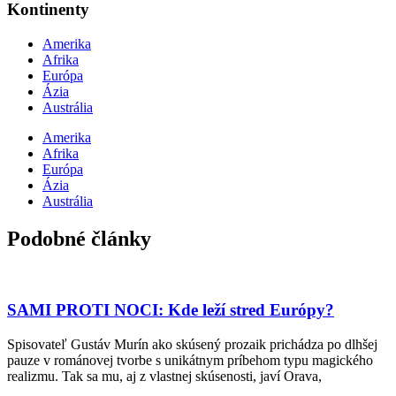
Kontinenty
Amerika
Afrika
Európa
Ázia
Austrália
Amerika
Afrika
Európa
Ázia
Austrália
Podobné články
SAMI PROTI NOCI: Kde leží stred Európy?
Spisovateľ Gustáv Murín ako skúsený prozaik prichádza po dlhšej
pauze v románovej tvorbe s unikátnym príbehom typu magického
realizmu. Tak sa mu, aj z vlastnej skúsenosti, javí Orava,