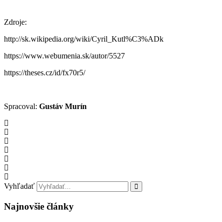
Zdroje:
http://sk.wikipedia.org/wiki/Cyril_Kutl%C3%ADk
https://www.webumenia.sk/autor/5527
https://theses.cz/id/fx70r5/
Spracoval:
Gustáv Murín
Vyhľadať
Najnovšie články