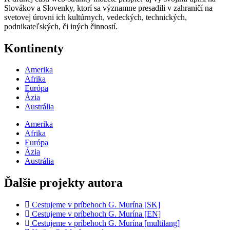
Slovákov a Slovenky, ktorí sa významne presadili v zahraničí na
svetovej úrovni ich kultúrnych, vedeckých, technických,
podnikateľských, či iných činností.
Kontinenty
Amerika
Afrika
Európa
Ázia
Austrália
Amerika
Afrika
Európa
Ázia
Austrália
Ďalšie projekty autora
Cestujeme v príbehoch G. Murína [SK]
Cestujeme v príbehoch G. Murína [EN]
Cestujeme v príbehoch G. Murína [multilang]