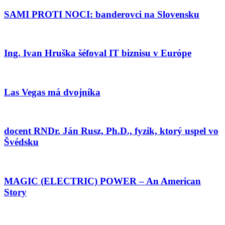
SAMI PROTI NOCI: banderovci na Slovensku
Ing. Ivan Hruška šéfoval IT biznisu v Európe
Las Vegas má dvojníka
docent RNDr. Ján Rusz, Ph.D., fyzik, ktorý uspel vo
Švédsku
MAGIC (ELECTRIC) POWER – An American
Story