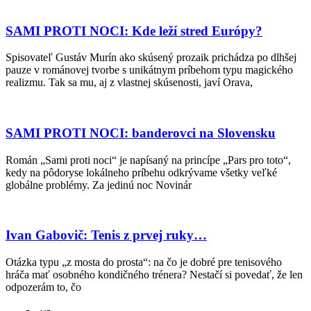
SAMI PROTI NOCI: Kde leží stred Európy?
Spisovateľ Gustáv Murín ako skúsený prozaik prichádza po dlhšej
pauze v románovej tvorbe s unikátnym príbehom typu magického
realizmu. Tak sa mu, aj z vlastnej skúsenosti, javí Orava,
SAMI PROTI NOCI: banderovci na Slovensku
Román „Sami proti noci“ je napísaný na princípe „Pars pro toto“,
kedy na pôdoryse lokálneho príbehu odkrývame všetky veľké
globálne problémy. Za jedinú noc Novinár
Ivan Gabovič: Tenis z prvej ruky…
Otázka typu „z mosta do prosta“: na čo je dobré pre tenisového
hráča mať osobného kondičného trénera? Nestačí si povedať, že len
odpozerám to, čo