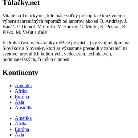
Túlačky.net
Vitajte na Tulacky.net, kde máte voľný prístup k exkluzívnemu
výberu zahraničných reportáží od autorov, ako sú O. Andrásy, J.
Banáš, P. Demeš, V. Grežo, V. Hauzer, G. Murín, K. Peteraj, R.
Piško, M. Vašut a ďalší.
K druhej časti web-stránky môžete prispieť aj vy svojimi tipmi na
Slovákov a Slovenky, ktorí sa významne presadili v zahraničí na
svetovej úrovni ich kultúrnych, vedeckých, technických,
podnikateľských, či iných činností.
Kontinenty
Amerika
Afrika
Európa
Ázia
Austrália
Amerika
Afrika
Európa
Ázia