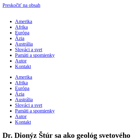
Preskočiť na obsah
Amerika
Afrika
Európa
Ázia
Austrália
Slováci a svet
Pamäti a spomienky
Autor
Kontakt
Amerika
Afrika
Európa
Ázia
Austrália
Slováci a svet
Pamäti a spomienky
Autor
Kontakt
Dr. Dionýz Štúr sa ako geológ svetového