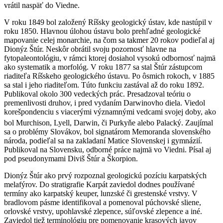
vrátil naspäť do Viedne.
V roku 1849 bol založený Ríšsky geologický ústav, kde nastúpil v
roku 1850. Hlavnou úlohou ústavu bolo prehľadné geologické
mapovanie celej monarchie, na čom sa takmer 20 rokov podieľal aj
Dionýz Štúr. Neskôr obrátil svoju pozornosť hlavne na
fytopaleontológiu, v rámci ktorej dosiahol vysokú odbornosť najmä
ako systematik a morfológ. V roku 1877 sa stal Štúr zástupcom
riaditeľa Ríšskeho geologického ústavu. Po ôsmich rokoch, v 1885
sa stal i jeho riaditeľom. Túto funkciu zastával až do roku 1892.
Publikoval okolo 300 vedeckých prác. Presadzoval teóriu o
premenlivosti druhov, i pred vydaním Darwinovho diela. Viedol
korešpondenciu s viacerými významnými vedcami svojej doby, ako
bol Murchison, Lyell, Darwin, či Purkyňe alebo Palacký
. Zaujímal
sa o problémy Slovákov, bol signatárom Memoranda slovenského
národa, podieľal sa na zakladaní Matice Slovenskej i gymnázií.
Publikoval na Slovensku, odborné práce najmä vo Viedni. Písal aj
pod pseudonymami Diviš Štúr a Škorpion.
Dionýz Štúr ako prvý rozpoznal geologickú pozíciu karpatských
melafýrov. Do stratigrafie Karpát zaviedol dodnes používané
termíny ako karpatský keuper, lunzské či grestenské vrstvy. V
bradlovom pásme identifikoval a pomenoval púchovské sliene,
orlovské vrstvy, upohlavské zlepence, súľovské zlepence a iné.
Zaviedol tiež terminológiu pre pomenovanie krasových javov