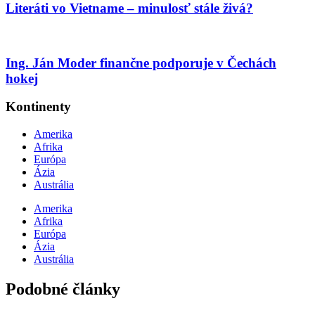
Literáti vo Vietname – minulosť stále živá?
Ing. Ján Moder finančne podporuje v Čechách
hokej
Kontinenty
Amerika
Afrika
Európa
Ázia
Austrália
Amerika
Afrika
Európa
Ázia
Austrália
Podobné články