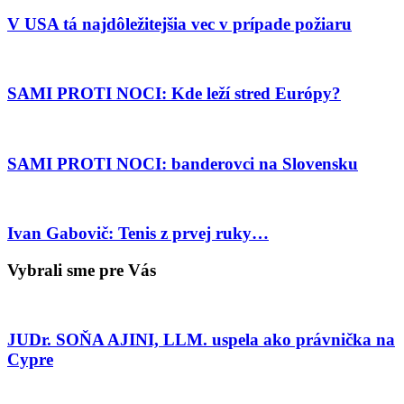
V USA tá najdôležitejšia vec v prípade požiaru
SAMI PROTI NOCI: Kde leží stred Európy?
SAMI PROTI NOCI: banderovci na Slovensku
Ivan Gabovič: Tenis z prvej ruky…
Vybrali sme pre Vás
JUDr. SOŇA AJINI, LLM. uspela ako právnička na
Cypre