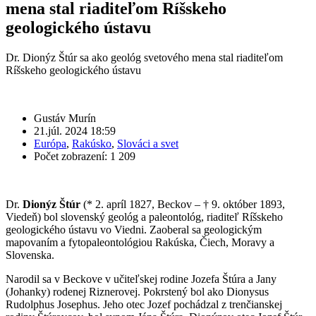
mena stal riaditeľom Ríšskeho
geologického ústavu
Dr. Dionýz Štúr sa ako geológ svetového mena stal riaditeľom
Ríšskeho geologického ústavu
Gustáv Murín
21.júl. 2024 18:59
Európa
,
Rakúsko
,
Slováci a svet
Počet zobrazení: 1 209
Dr.
Dionýz Štúr
(* 2. apríl 1827, Beckov – † 9. október 1893,
Viedeň) bol slovenský geológ a paleontológ, riaditeľ Ríšskeho
geologického ústavu vo Viedni. Zaoberal sa geologickým
mapovaním a fytopaleontológiou Rakúska, Čiech, Moravy a
Slovenska.
Narodil sa v Beckove v učiteľskej rodine Jozefa Štúra a Jany
(Johanky) rodenej Riznerovej. Pokrstený bol ako Dionysus
Rudolphus Josephus. Jeho otec Jozef pochádzal z trenčianskej