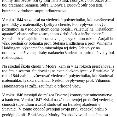
rodiny Štúrovcov, bol synom Jána Štúra. Dionýzov otec Jozef Štúr
bol bratranec Samuela Štúra, Dionýz a Ľudovít Štúr boli teda
bratranci v druhom stupni príbuzenstva.
V roku 1844 sa zapísal na viedenskú polytechniku, kde navštevoval
prednášky z matematiky, fyziky a chémie. Pod vplyvom nových
poznatkov sa v rodičovskom dome pokúsil vzlietnuť na „lietajúcom
aparáte“ vlastnoručne zostrojenom z doštičiek a iného materiálu.
Skončil s krvácajúcim nosom a vraj aj s vytknutou rukou. Zaujali ho
však prednášky botanika prof. Štefana Endlichera a prof. Wilhelma
Haidingera, významného mineralóga tej doby. Ich vplyv na
orientovanie životnej dráhy nadaného študenta na prírodné vedy bol
rozhodujúci.
Na strednú školu chodil v Modre, kam sa v 12 rokoch presťahoval s
rodičmi a sestrou. Študoval aj na evanjelickom lýceu v Bratislave. V
roku 1844 začal navštevovať viedenskú polytechniku, kde študoval
matematiku, fyziku a chémiu. Neskôr, ovplyvnený prof. Viliamom
Haidingerom sa začal zaujímať o prírodné vedy.
V roku 1846 nastúpil do múzea Dvornej komory pre mincovníctvo
a baníctvo. V roku 1847 získal na základe svojej predošlej vedeckej
činnosti štipendium a začal študovať na Banskej akadémii v
Štiavnici. V tomto období uverejnil svoju prvú vedeckú prácu o
geológii okolia Bratislavy a Modry.
Po absolvovaní akadémie sa