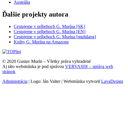
Austrália
Ďalšie projekty autora
Cestujeme v príbehoch G. Murína [SK]
Cestujeme v príbehoch G. Murína [EN]
Cestujeme v príbehoch G. Murína [multilang]
Knihy G. Murína na Amazone
© 2020 Gustav Murín – Všetky práva vyhradené
Aj táto webstránka je pod správou
VERVASI® – správa web
stránok
Administrácia
| Logo: Ján Valter | Webstránku vytvoril
LavaDesign