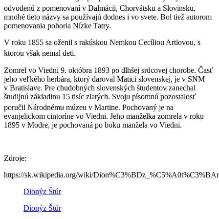
odvodenú z pomenovaní v Dalmácii, Chorvátsku a Slovinsku
,
mnohé tieto názvy sa používajú dodnes i vo svete. Bol tiež autorom
pomenovania pohoria Nízke Tatry.
V roku 1855 sa oženil s rakúskou Nemkou Cecíliou Artlovou, s
ktorou však nemal deti
.
Zomrel vo Viedni 9. októbra 1893 po dlhšej srdcovej chorobe. Časť
jeho veľkého herbára, ktorý daroval Matici slovenskej, je v SNM
v Bratislave. Pre chudobných slovenských študentov zanechal
študijnú základinu 15 tisíc zlatých. Svoju písomnú pozostalosť
poručil Národnému múzeu v Martine
. Pochovaný je na
evanjelickom cintoríne vo Viedni. Jeho manželka zomrela v roku
1895 v Modre, je pochovaná po boku manžela vo Viedni.
Zdroje:
https://sk.wikipedia.org/wiki/Dion%C3%BDz_%C5%A0t%C3%BAr
Dionýz Štúr
Dionýz Štúr