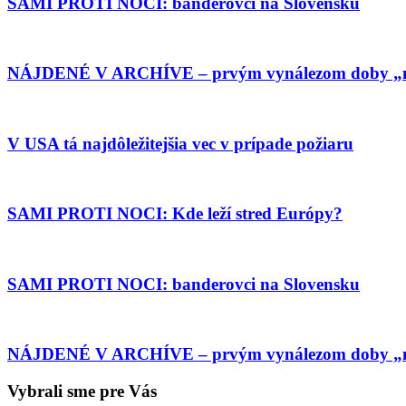
SAMI PROTI NOCI: banderovci na Slovensku
NÁJDENÉ V ARCHÍVE – prvým vynálezom doby „nežn
V USA tá najdôležitejšia vec v prípade požiaru
SAMI PROTI NOCI: Kde leží stred Európy?
SAMI PROTI NOCI: banderovci na Slovensku
NÁJDENÉ V ARCHÍVE – prvým vynálezom doby „nežn
Vybrali sme pre Vás