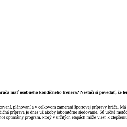
hráča mať osobného kondičného trénera? Nestačí si povedať, že le
nizovaní, plánovaní a v celkovom zameraní športovej prípravy hráča. Má
ná príprava je dnes už akoby laboratórne sledovanie. Sú určité metódy
hol optimálny program, ktorý v určitých etapách môže viesť k zlepšeni