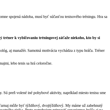
ájomne spojená nádoba, musí byť súčasťou tenisového tréningu. Hra sa
ný tréner k vybičovaniu tréningovej záťaže niekoho, kto by si
hológ, aj manažér. Samotná motivácia vychádza z typu hráča. Tréner
ajmi, lebo tenis sa hrá celoročne.
. Sú preň volené iné pohybové aktivity, napríklad miesto tenisu sme
ň. Turnaj môže byť týždňový, dvojtýždňový. My máme už zabehnutý
ravotného rizika. Preto potrebujem pripraviť organizmus hráča aj na