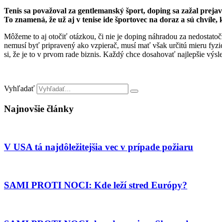
Tenis sa považoval za gentlemanský šport, doping sa zažal preja
To znamená, že už aj v tenise ide športovec na doraz a sú chvíle,
Môžeme to aj otočiť otázkou, či nie je doping náhradou za nedostatočn
nemusí byť pripravený ako vzpierač, musí mať však určitú mieru fyzicke
si, že je to v prvom rade biznis. Každý chce dosahovať najlepšie výsl
Vyhľadať
Najnovšie články
V USA tá najdôležitejšia vec v prípade požiaru
SAMI PROTI NOCI: Kde leží stred Európy?