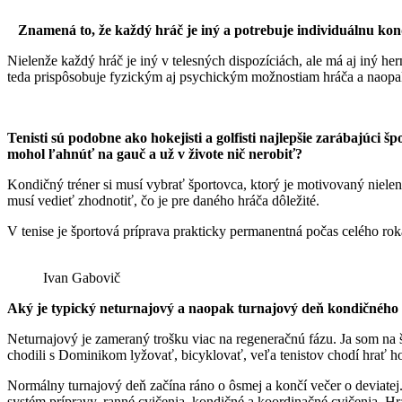
Znamená to, že každý hráč je iný a potrebuje individuálnu ko
Nielenže každý hráč je iný v telesných dispozíciách, ale má aj iný h
teda prispôsobuje fyzickým aj psychickým možnostiam hráča a naopa
Tenisti sú podobne ako hokejisti a golfisti najlepšie zarábajúci
mohol ľahnúť na gauč a už v živote nič nerobiť?
Kondičný tréner si musí vybrať športovca, ktorý je motivovaný niele
musí vedieť zhodnotiť, čo je pre daného hráča dôležité.
V tenise je športová príprava prakticky permanentná počas celého rok
Ivan Gabovič
Aký je typický neturnajový a naopak turnajový deň kondičného 
Neturnajový je zameraný trošku viac na regeneračnú fázu. Ja som na š
chodili s Dominikom lyžovať, bicyklovať, veľa tenistov chodí hrať h
Normálny turnajový deň začína ráno o ôsmej a končí večer o deviate
systém prípravy, ranné cvičenia, kondičné a koordinačné cvičenia. Hrá