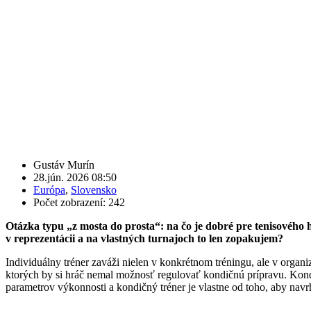
Gustáv Murín
28.jún. 2026 08:50
Európa
,
Slovensko
Počet zobrazení: 242
Otázka typu „z mosta do prosta“: na čo je dobré pre tenisového 
v reprezentácii a na vlastných turnajoch to len zopakujem?
Individuálny tréner zaváži nielen v konkrétnom tréningu, ale v orga
ktorých by si hráč nemal možnosť regulovať kondičnú prípravu. Kondič
parametrov výkonnosti a kondičný tréner je vlastne od toho, aby navr