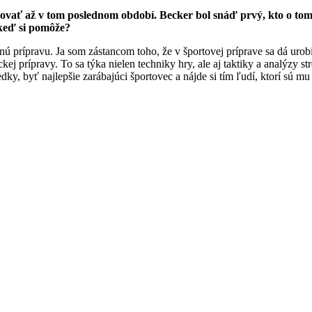
vovať až v tom poslednom období. Becker bol snáď prvý, kto o tom 
 keď si pomôže?
ú prípravu. Ja som zástancom toho, že v športovej príprave sa dá urobi
j prípravy. To sa týka nielen techniky hry, ale aj taktiky a analýzy str
edky, byť najlepšie zarábajúci športovec a nájde si tím ľudí, ktorí sú 