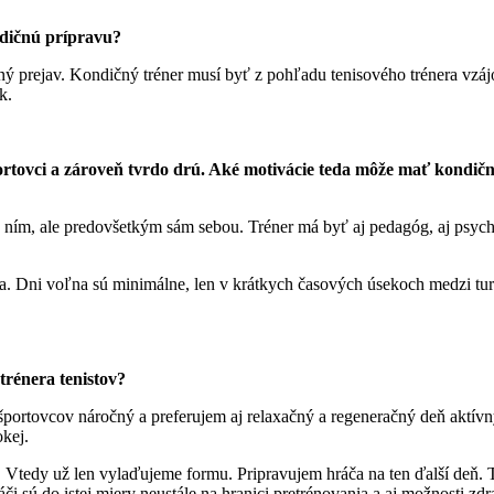
ndičnú prípravu?
erný prejav. Kondičný tréner musí byť z pohľadu tenisového trénera vz
k.
 športovci a zároveň tvrdo drú. Aké motivácie teda môže mať kondič
n ním, ale predovšetkým sám sebou. Tréner má byť aj pedagóg, aj psyc
a. Dni voľna sú minimálne, len v krátkych časových úsekoch medzi turn
trénera tenistov?
portovcov náročný a preferujem aj relaxačný a regeneračný deň aktívny
okej.
j. Vtedy už len vylaďujeme formu. Pripravujem hráča na ten ďalší de
či sú do istej miery neustále na hranici pretrénovania a aj možnosti zd