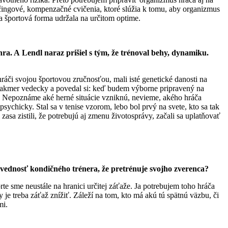
čingové, kompenzačné cvičenia, ktoré slúžia k tomu, aby organizmus
va športová forma udržala na určitom optime.
hra. A Lendl naraz prišiel s tým, že trénoval behy, dynamiku.
ráči svojou športovou zručnosťou, mali isté genetické danosti na
il takmer vedecky a povedal si: keď budem výborne pripravený na
as. Nepoznáme aké herné situácie vzniknú, nevieme, akého hráča
sychicky. Stal sa v tenise vzorom, lebo bol prvý na svete, kto sa tak
 zasa zistili, že potrebujú aj zmenu životosprávy, začali sa uplatňovať
ovednosť kondičného trénera, že pretrénuje svojho zverenca?
e sme neustále na hranici určitej záťaže. Ja potrebujem toho hráča
je treba záťaž znížiť. Záleží na tom, kto má akú tú spätnú väzbu, či
mi.