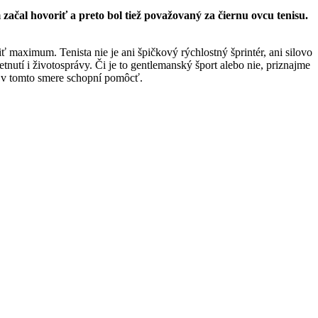
začal hovoriť a preto bol tiež považovaný za čiernu ovcu tenisu.
ť maximum. Tenista nie je ani špičkový rýchlostný šprintér, ani silovo
etnutí i životosprávy. Či je to gentlemanský šport alebo nie, priznajme
mu v tomto smere schopní pomôcť.