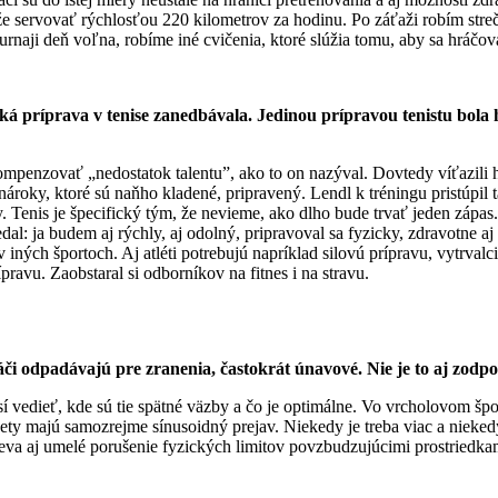
e servovať rýchlosťou 220 kilometrov za hodinu. Po záťaži robím stre
urnaji deň voľna, robíme iné cvičenia, ktoré slúžia tomu, aby sa hráčo
ká príprava v tenise zanedbávala. Jedinou prípravou tenistu bola 
mpenzovať „nedostatok talentu”, ako to on nazýval. Dovtedy víťazili h
na nároky, ktoré sú naňho kladené, pripravený. Lendl k tréningu pristúp
y. Tenis je špecifický tým, že nevieme, ako dlho bude trvať jeden záp
l: ja budem aj rýchly, aj odolný, pripravoval sa fyzicky, zdravotne aj p
v iných športoch. Aj atléti potrebujú napríklad silovú prípravu, vytrvalci
ravu. Zaobstaral si odborníkov na fitnes i na stravu.
či odpadávajú pre zranenia, častokrát únavové. Nie je to aj zodp
edieť, kde sú tie spätné väzby a čo je optimálne. Vo vrcholovom šport
ty majú samozrejme sínusoidný prejav. Niekedy je treba viac a niekedy 
va aj umelé porušenie fyzických limitov povzbudzujúcimi prostriedka