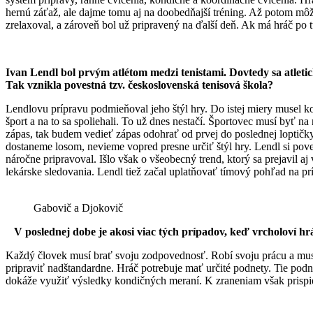
hernú záťaž, ale dajme tomu aj na doobedňajší tréning. Až potom môž
zrelaxoval, a zároveň bol už pripravený na ďalší deň. Ak má hráč po t
Ivan Lendl bol prvým atlétom medzi tenistami. Dovtedy sa atletic
Tak vznikla povestná tzv. československá tenisová škola?
Lendlovu prípravu podmieňoval jeho štýl hry. Do istej miery musel ko
šport a na to sa spoliehali. To už dnes nestačí. Športovec musí byť 
zápas, tak budem vedieť zápas odohrať od prvej do poslednej loptičk
dostaneme losom, nevieme vopred presne určiť štýl hry. Lendl si poveda
náročne pripravoval. Išlo však o všeobecný trend, ktorý sa prejavil aj 
lekárske sledovania. Lendl tiež začal uplatňovať tímový pohľad na príp
Gabovič a Djokovič
V poslednej dobe je akosi viac tých prípadov, keď vrcholoví hrá
Každý človek musí brať svoju zodpovednosť. Robí svoju prácu a musí v
pripraviť nadštandardne. Hráč potrebuje mať určité podnety. Tie podne
dokáže využiť výsledky kondičných meraní. K zraneniam však prispie