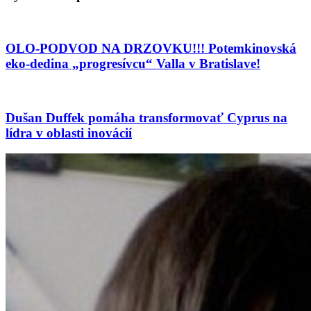
OLO-PODVOD NA DRZOVKU!!! Potemkinovská
eko-dedina „progresívcu“ Valla v Bratislave!
Dušan Duffek pomáha transformovať Cyprus na
lídra v oblasti inovácií