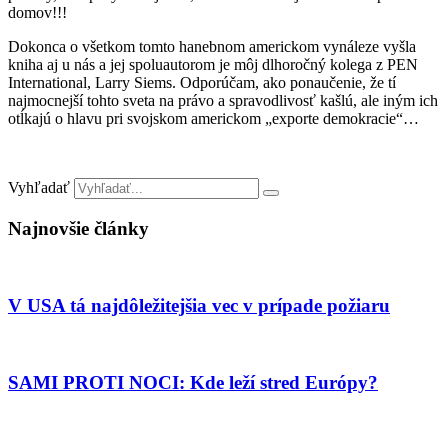
domov!!!
Dokonca o všetkom tomto hanebnom americkom vynáleze vyšla
kniha aj u nás a jej spoluautorom je môj dlhoročný kolega z PEN
International, Larry Siems. Odporúčam, ako ponaučenie, že tí
najmocnejší tohto sveta na právo a spravodlivosť kašlú, ale iným ich
otĺkajú o hlavu pri svojskom americkom „exporte demokracie“…
Vyhľadať
Najnovšie články
V USA tá najdôležitejšia vec v prípade požiaru
SAMI PROTI NOCI: Kde leží stred Európy?