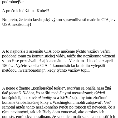
podrobnejšie.
A prečo ich držia na Kube?!
No preto, že tento kovbojský výkon spravodlivosti made in CIA je v
USA nezákonný!
A to najhoršie z arzenálu CIA bolo mučenie týchto väzňov veľmi
podobné tomu za komunistickej vlády, takže títo nezákonne väznení
sa po čase priznávali už aj k atentátu na Abrahama Lincolna z apríla
1865… Vyšetrovatelia CIA tú komunistickú brutalitu vylepšili
metódou „waterboarding“, kedy týchto väzňov topili.
A nejde o žiadne „konšpiračné teórie“, ktorými sa oháňa naša žltá
tlač (
denník N
-ádor, čo sa šíri mediálnymi metastázami;
týždeň
konšpirácií, hoaxové
aktuality.sk
a
SME
-čka), aby toto zločinné
konanie Globalizačnej kliky z Washingtonu mohli zatajovať. Veď
samotní aktéri tohto nezákonného lynču po rokoch už nevedeli, čo s
tými nevinnými, tak ich Biely dom vnucoval, ako otrokov ich
pomsty, európskym krajinám, že sa o nich majú starať a nepustiť ich