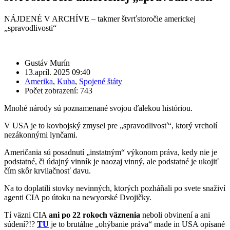
NÁJDENÉ V ARCHÍVE – takmer štvrťstoročie americkej
„spravodlivosti“
Gustáv Murín
13.apríl. 2025 09:40
Amerika
,
Kuba
,
Spojené štáty
Počet zobrazení: 743
Mnohé národy sú poznamenané svojou ďalekou históriou.
V USA je to kovbojský zmysel pre „spravodlivosť“, ktorý vrcholí
nezákonnými lynčami.
Američania sú posadnutí „instatným“ výkonom práva, kedy nie je
podstatné, či údajný vinník je naozaj vinný, ale podstatné je ukojiť
čím skôr krvilačnosť davu.
Na to doplatili stovky nevinných, ktorých pozháňali po svete snaživí
agenti CIA po útoku na newyorské Dvojičky.
Tí väzni CIA
ani po 22 rokoch väznenia
neboli obvinení a ani
súdení?!?
TU
je to brutálne „ohýbanie práva“ made in USA opísané