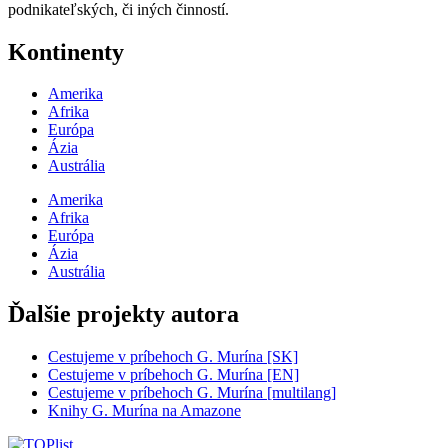
podnikateľských, či iných činností.
Kontinenty
Amerika
Afrika
Európa
Ázia
Austrália
Amerika
Afrika
Európa
Ázia
Austrália
Ďalšie projekty autora
Cestujeme v príbehoch G. Murína [SK]
Cestujeme v príbehoch G. Murína [EN]
Cestujeme v príbehoch G. Murína [multilang]
Knihy G. Murína na Amazone