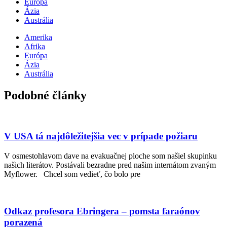
Európa
Ázia
Austrália
Amerika
Afrika
Európa
Ázia
Austrália
Podobné články
V USA tá najdôležitejšia vec v prípade požiaru
V osmestohlavom dave na evakuačnej ploche som našiel skupinku
našich literátov. Postávali bezradne pred našim internátom zvaným
Myflower. Chcel som vedieť, čo bolo pre
Odkaz profesora Ebringera – pomsta faraónov
porazená