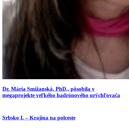
Dr. Mária Smižanská, PhD., pôsobila v
megaprojekte veľkého hadrónového urýchľovača
Srbsko I. – Krajina na polceste