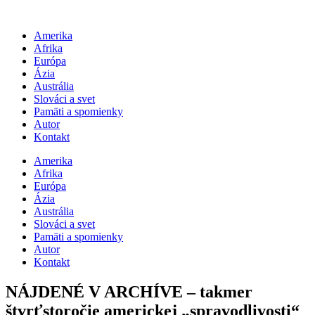
Preskočiť
na
Amerika
obsah
Afrika
Európa
Ázia
Austrália
Slováci a svet
Pamäti a spomienky
Autor
Kontakt
Amerika
Afrika
Európa
Ázia
Austrália
Slováci a svet
Pamäti a spomienky
Autor
Kontakt
NÁJDENÉ V ARCHÍVE – takmer
štvrťstoročie americkej „spravodlivosti“