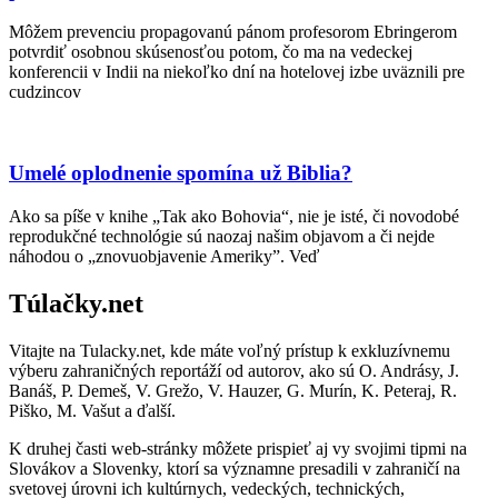
Môžem prevenciu propagovanú pánom profesorom Ebringerom
potvrdiť osobnou skúsenosťou potom, čo ma na vedeckej
konferencii v Indii na niekoľko dní na hotelovej izbe uväznili pre
cudzincov
Umelé oplodnenie spomína už Biblia?
Ako sa píše v knihe „Tak ako Bohovia“, nie je isté, či novodobé
reprodukčné technológie sú naozaj našim objavom a či nejde
náhodou o „znovuobjavenie Ameriky”. Veď
Túlačky.net
Vitajte na Tulacky.net, kde máte voľný prístup k exkluzívnemu
výberu zahraničných reportáží od autorov, ako sú O. Andrásy, J.
Banáš, P. Demeš, V. Grežo, V. Hauzer, G. Murín, K. Peteraj, R.
Piško, M. Vašut a ďalší.
K druhej časti web-stránky môžete prispieť aj vy svojimi tipmi na
Slovákov a Slovenky, ktorí sa významne presadili v zahraničí na
svetovej úrovni ich kultúrnych, vedeckých, technických,