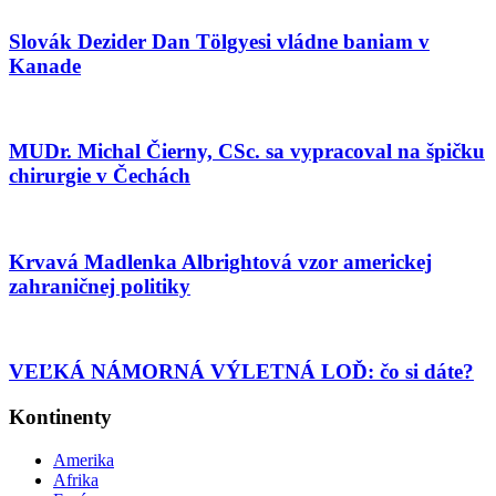
Slovák Dezider Dan Tölgyesi vládne baniam v
Kanade
MUDr. Michal Čierny, CSc. sa vypracoval na špičku
chirurgie v Čechách
Krvavá Madlenka Albrightová vzor americkej
zahraničnej politiky
VEĽKÁ NÁMORNÁ VÝLETNÁ LOĎ: čo si dáte?
Kontinenty
Amerika
Afrika