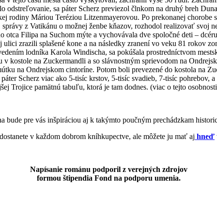
ilo odstreľovanie, sa páter Scherz previezol člnkom na druhý breh Dun
kej rodiny Máriou Teréziou Litzenmayerovou. Po prekonanej chorobe sa 
 správy z Vatikánu o možnej ženbe kňazov, rozhodol realizovať svoj ne
ho otca Filipa na Suchom mýte a vychovávala dve spoločné deti – dcéru
ej ulici zrazili splašené kone a na následky zranení vo veku 81 rokov z
edením lodníka Karola Windischa, sa pokúšala prostredníctvom mests
ou v kostole na Zuckermandli a so slávnostným sprievodom na Ondrejský
útku na Ondrejskom cintoríne. Potom boli prevezené do kostola na Zuck
er Scherz viac ako 5-tisíc krstov, 5-tisíc svadieb, 7-tisíc pohrebov, a
šej Trojice pamätnú tabuľu, ktorá je tam dodnes. (viac o tejto osobnosti
ha bude pre vás inšpiráciou aj k takýmto poučným prechádzkam histo
dostanete v každom dobrom kníhkupectve, ale môžete ju mať aj
hneď
Napísanie románu podporil z verejných zdrojov
formou štipendia Fond na podporu umenia.