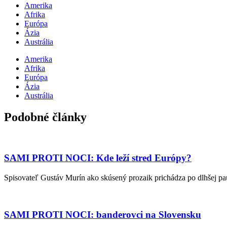
Amerika
Afrika
Európa
Ázia
Austrália
Amerika
Afrika
Európa
Ázia
Austrália
Podobné články
SAMI PROTI NOCI: Kde leží stred Európy?
Spisovateľ Gustáv Murín ako skúsený prozaik prichádza po dlhšej pau
SAMI PROTI NOCI: banderovci na Slovensku