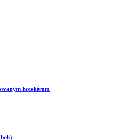
ktovaným hoteliérom
beh)