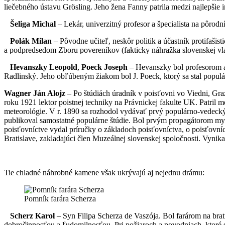
liečebného ústavu Grösling. Jeho žena Fanny patrila medzi najlepšie 
Šeliga Michal
– Lekár, univerzitný profesor a špecialista na pôrod
Polák Milan
– Pôvodne učiteľ, neskôr politik a účastník protifa
a podpredsedom Zboru povereníkov (fakticky náhražka slovenskej vlád
Hevanszky Leopold
,
Poeck Joseph
– Hevanszky bol profesorom a 
Radlinský. Jeho obľúbeným žiakom bol J. Poeck, ktorý sa stal popul
Wagner Ján Alojz
– Po štúdiách úradník v poisťovni vo Viedni, Graz
roku 1921 lektor poistnej techniky na Právnickej fakulte UK. Patril
meteorológie. V r. 1890 sa rozhodol vydávať prvý populárno-vedec
publikoval samostatné populárne štúdie. Bol prvým propagátorom myšli
poisťovníctve vydal príručky o základoch poisťovníctva, o poisťovní
Bratislave, zakladajúci člen Muzeálnej slovenskej spoločnosti. Vynik
Tie chladné náhrobné kamene však ukrývajú aj nejednu drámu:
Pomník farára Scherza
Scherz Karol
– Syn Filipa Scherza de Vaszója. Bol farárom na brat
dobročinnosťou a ľudomilnosťou. Pri požiaroch a povodniach, ktoré sa 