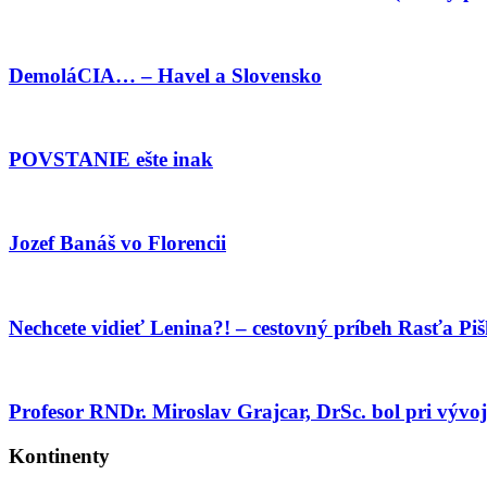
DemoláCIA… – Havel a Slovensko
POVSTANIE ešte inak
Jozef Banáš vo Florencii
Nechcete vidieť Lenina?! – cestovný príbeh Rasťa Pi
Profesor RNDr. Miroslav Grajcar, DrSc. bol pri vývo
Kontinenty