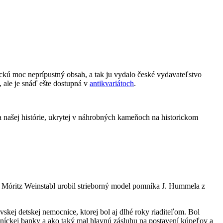
ickú moc neprípustný obsah, a tak ju vydalo české vydavateľstvo
, ale je snáď ešte dostupná v
antikvariátoch
.
 našej histórie, ukrytej v náhrobných kameňoch na historickom
e. Móritz Weinstabl urobil strieborný model pomníka J. Hummela z
vskej detskej nemocnice, ktorej bol aj dlhé roky riaditeľom. Bol
lníckej banky a ako taký mal hlavnú zásluhu na postavení kúpeľov a