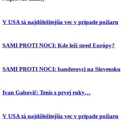
V USA tá najdôležitejšia vec v prípade požiaru
SAMI PROTI NOCI: Kde leží stred Európy?
SAMI PROTI NOCI: banderovci na Slovensku
Ivan Gabovič: Tenis z prvej ruky…
V USA tá najdôležitejšia vec v prípade požiaru