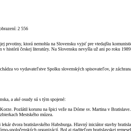
obrazení: 2 556
ej prvotiny, ktorá nemohla na Slovensku vyjsť pre vtedajšiu komunist
v histórii českej literatúry. Na Slovensku nevyšla už ani po roku 1989
chádza vo vydavateľstve Spolku slovenských spisovateľov, je záchrana
enska, a aké osudy sú s tým spojené:
 Korze. Pozlátil korunu na špici veže na Dóme sv. Martina v Bratislav
 zbierkach Mestského múzea.
lekár dvora bratislavského Habsburga. Hlavný iniciátor stavby bratisla
no-spoločenských organizácií. Bol aj riaditeľom bratislavskej remese