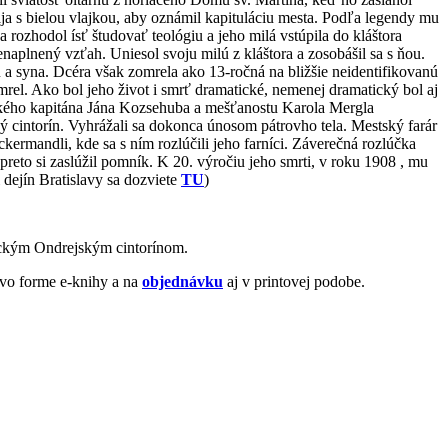
aja s bielou vlajkou, aby oznámil kapituláciu mesta. Podľa legendy mu
rozhodol ísť študovať teológiu a jeho milá vstúpila do kláštora
naplnený vzťah. Uniesol svoju milú z kláštora a zosobášil sa s ňou.
 a syna. Dcéra však zomrela ako 13-ročná na bližšie neidentifikovanú
omrel. Ako bol jeho život i smrť dramatické, nemenej dramatický bol aj
kého kapitána Jána Kozsehuba a mešťanostu Karola Mergla
 cintorín. Vyhrážali sa dokonca únosom pátrovho tela. Mestský farár
ermandli, kde sa s ním rozlúčili jeho farníci. Záverečná rozlúčka
 preto si zaslúžil pomník. K 20. výročiu jeho smrti, v roku 1908 , mu
 dejín Bratislavy sa dozviete
TU
)
rickým Ondrejským cintorínom.
vo forme e-knihy a na
objednávku
aj v printovej podobe.