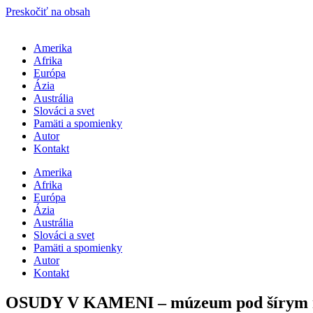
Preskočiť na obsah
Amerika
Afrika
Európa
Ázia
Austrália
Slováci a svet
Pamäti a spomienky
Autor
Kontakt
Amerika
Afrika
Európa
Ázia
Austrália
Slováci a svet
Pamäti a spomienky
Autor
Kontakt
OSUDY V KAMENI – múzeum pod šírym n