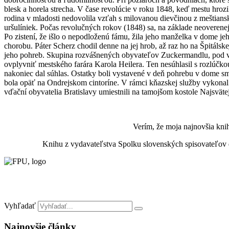
blesk a horela strecha. V čase revolúcie v roku 1848, keď mestu hroz
rodina v mladosti nedovolila vzťah s milovanou dievčinou z meštians
uršulíniek. Počas revolučných rokov (1848) sa, na základe neoverenej
Po zistení, že išlo o nepodloženú fámu, žila jeho manželka v dome je
chorobu. Páter Scherz chodil denne na jej hrob, až raz ho na Špitálsk
jeho pohreb. Skupina rozvášnených obyvateľov Zuckermandlu, pod v
ovplyvniť mestského farára Karola Heilera. Ten nesúhlasil s rozlúčk
nakoniec dal súhlas. Ostatky boli vystavené v deň pohrebu v dome sm
bola opäť na Ondrejskom cintoríne. V rámci kňazskej služby vykonal pát
vďační obyvatelia Bratislavy umiestnili na tamojšom kostole Najsvätej
Verím, že moja najnovšia kni
Knihu z vydavateľstva Spolku slovenských spisovateľov 
Vyhľadať
Najnovšie články