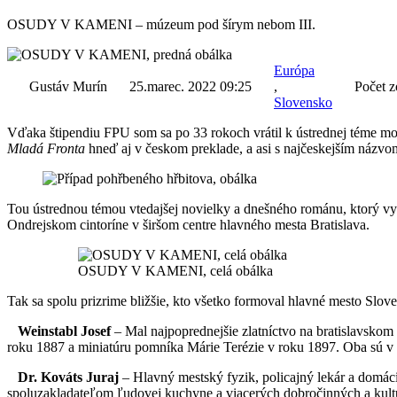
OSUDY V KAMENI – múzeum pod šírym nebom III.
Európa
Gustáv Murín
25.marec. 2022 09:25
,
Počet z
Slovensko
Vďaka štipendiu FPU som sa po 33 rokoch vrátil k ústrednej téme moj
Mladá Fronta
hneď aj v českom preklade, a asi s najčeskejším názvom 
Tou ústrednou témou vtedajšej novielky a dnešného románu, ktorý vy
Ondrejskom cintoríne v širšom centre hlavného mesta Bratislava.
OSUDY V KAMENI, celá obálka
Tak sa spolu prizrime bližšie, kto všetko formoval hlavné mesto Slov
Weinstabl Josef
– Mal najpoprednejšie zlatníctvo na bratislavskom
roku 1887 a miniatúru pomníka Márie Terézie v roku 1897. Oba sú v
Dr. Kováts Juraj
– Hlavný mestský fyzik, policajný lekár a domáci 
spoluzakladateľom ľudovej kuchyne a viacerých dobročinných a kultúr