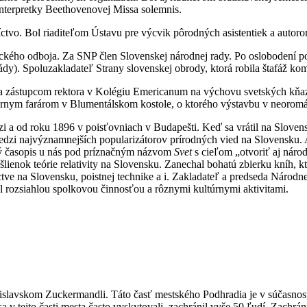
interpretky Beethovenovej Missa solemnis.
níctvo. Bol riaditeľom Ústavu pre výcvik pôrodných asistentiek a auto
šistického odboja. Za SNP člen Slovenskej národnej rady. Po oslobod
y). Spoluzakladateľ Strany slovenskej obrody, ktorá robila štafáž kom
zástupcom rektora v Kolégiu Emericanum na výchovu svetských kňazov na
árnym farárom v Blumentálskom kostole, o ktorého výstavbu v neoromán
i a od roku 1896 v poisťovniach v Budapešti. Keď sa vrátil na Slovens
 medzi najvýznamnejších popularizátorov prírodných vied na Slovensku.
ký časopis u nás pod príznačným názvom
Svet
s cieľom „otvoriť aj národ
enok teórie relativity na Slovensku. Zanechal bohatú zbierku kníh, kto
ctve na Slovensku, poistnej technike a i. Zakladateľ a predseda Národ
al rozsiahlou spolkovou činnosťou a rôznymi kultúrnymi aktivitami.
islavskom Zuckermandli. Táto časť mestského Podhradia je v súčasnost
v tejto časti mesta často vyskytovali, zachránil vyše 50 ľudí. Zachrán