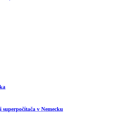
ška
ji superpočítača v Nemecku