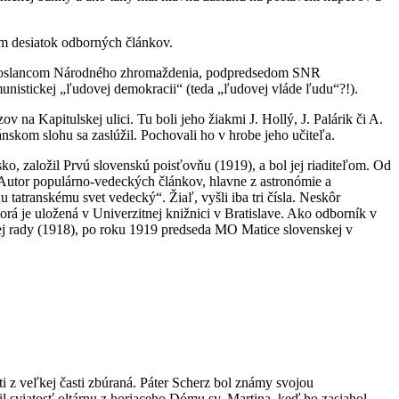
rom desiatok odborných článkov.
ení poslancom Národného zhromaždenia, podpredsedom SNR
unistickej „ľudovej demokracii“ (teda „ľudovej vláde ľudu“?!).
 Kapitulskej ulici. Tu boli jeho žiakmi J. Hollý, J. Palárik či A.
skom slohu sa zaslúžil. Pochovali ho v hrobe jeho učiteľa.
ko, založil Prvú slovenskú poisťovňu (1919), a bol jej riaditeľom. Od
 Autor populárno-vedeckých článkov, hlavne z astronómie a
u tatranskému svet vedecký“. Žiaľ, vyšli iba tri čísla. Neskôr
rá je uložená v Univerzitnej knižnici v Bratislave. Ako odborník v
nej rady (1918), po roku 1919 predseda MO Matice slovenskej v
i z veľkej časti zbúraná. Páter Scherz bol známy svojou
il sviatosť oltárnu z horiaceho Dómu sv. Martina, keď ho zasiahol