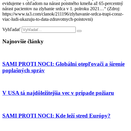
evidujeme s ohľadom na nárast poistného kmeňa až 65-percentný
nárast pacientov na zlyhanie srdca v 1. polroku 2021…“ (Zdroj:
https://www.ta3.com/clanok/211196/zlyhavanie-srdca-trapi-coraz-
viac-ludi-ukazuju-to-data-zdravotnych-poistovni)
Vyhľadať
Najnovšie články
SAMI PROTI NOCI: Globálni otepľovači a šírenie
poplašných správ
V USA tá najdôležitejšia vec v prípade požiaru
SAMI PROTI NOCI: Kde leží stred Európy?