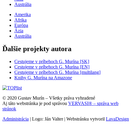
Austrália
Amerika
Afrika
Európa
Ázia
Austrália
Ďalšie projekty autora
Cestujeme v príbehoch G. Murína [SK]
Cestujeme v príbehoch G. Murína [EN]
Cestujeme v príbehoch G. Murína [multilang]
Knihy G. Murína na Amazone
© 2020 Gustav Murín – Všetky práva vyhradené
Aj táto webstránka je pod správou
VERVASI® – správa web
stránok
Administrácia
| Logo: Ján Valter | Webstránku vytvoril
LavaDesign