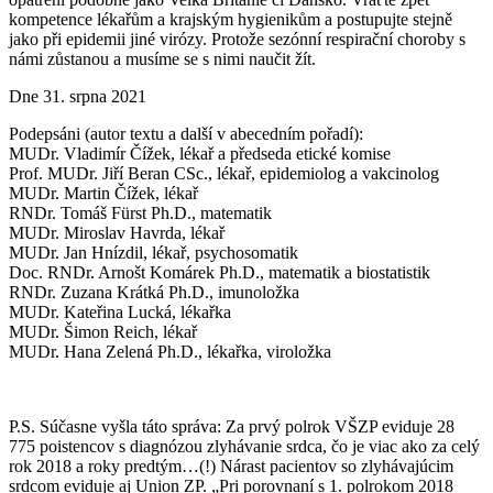
kompetence lékařům a krajským hygienikům a postupujte stejně
jako při epidemii jiné virózy. Protože sezónní respirační choroby s
námi zůstanou a musíme se s nimi naučit žít.
Dne 31. srpna 2021
Podepsáni (autor textu a další v abecedním pořadí):
MUDr. Vladimír Čížek, lékař a předseda etické komise
Prof. MUDr. Jiří Beran CSc., lékař, epidemiolog a vakcinolog
MUDr. Martin Čížek, lékař
RNDr. Tomáš Fürst Ph.D., matematik
MUDr. Miroslav Havrda, lékař
MUDr. Jan Hnízdil, lékař, psychosomatik
Doc. RNDr. Arnošt Komárek Ph.D., matematik a biostatistik
RNDr. Zuzana Krátká Ph.D., imunoložka
MUDr. Kateřina Lucká, lékařka
MUDr. Šimon Reich, lékař
MUDr. Hana Zelená Ph.D., lékařka, viroložka
P.S. Súčasne vyšla táto správa: Za prvý polrok VŠZP eviduje 28
775 poistencov s diagnózou zlyhávanie srdca, čo je viac ako za celý
rok 2018 a roky predtým…(!) Nárast pacientov so zlyhávajúcim
srdcom eviduje aj Union ZP. „Pri porovnaní s 1. polrokom 2018