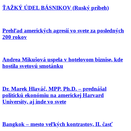
ŤAŽKÝ ÚDEL BÁSNIKOV (Ruský príbeh)
Prehľad amerických agresií vo svete za posledných
200 rokov
Andrea Mikušová uspela v hotelovom biznise, kde
hostila svetovú smotánku
Dr. Marek Hlaváč, MPP, Ph.D. – prednášal
politickú ekonómiu na americkej Harvard
University, aj inde vo svete
Bangkok – mesto veľkých kontrastov, II. časť