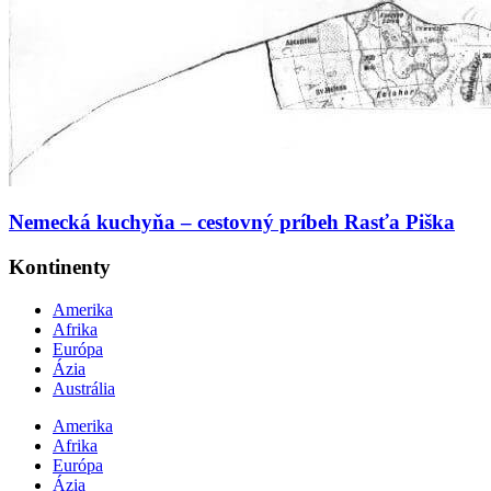
Nemecká kuchyňa – cestovný príbeh Rasťa Piška
Kontinenty
Amerika
Afrika
Európa
Ázia
Austrália
Amerika
Afrika
Európa
Ázia