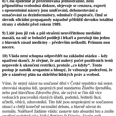
8) Celá epidemie je prezentována jednostranně, není
připouštěna svobodná diskuse, objevuje se cenzura, experti
s oponentními názory jsou umlčováni, dehonestováni a
označováni za dezinformátory, odmítače či popírače, čímž se
slovník oficiální propagandy nápadně přiblížil slovníku totalitní
strany z období před rokem 1989.
9) Lidé jsou již rok a půl strašeni neuvěřitelnou mediální
masáží, na níž se bohužel podílejí i lékaři a porušují tím jednu
z hlavních zásad medicíny – především neškodit. Primum non
nocere.
10) Vláda není schopna odpovědět na základní otázku – kdy
opatření skončí. Je zřejmé, že ani nulový počet pozitivních testů
nepovede k ukončení restrikcí, protože
„co kdyby“
. Tento
postup je natolik arogantní a hloupý, že vzbuzuje podezření, že
jde o záměrný plán na okleštění lidských práv a svobod.
Víme, že stejný názor na současné dění v České republice má nejen
obrovská skupina lidí, spojených pod standartou
Žlutého špendlíku
,
nebo pod hlavičkou
Zdravého fóra
, ale ozývá se čím dál více
vedoucích pracovníků různých úřadů, podniků, ředitelů škol,
učitelů, vědců, zdravotníků. Tito lidé jsou nespokojení se současnou
situací a chtějí konečně racionální debatu, a hlavně návrat do
normálu. Naléhavě žádáme vládu: zastavte tuto absurdní hru a zrušte
opatření podobně jako Velká Británie či Dánsko. Vraťte zpět