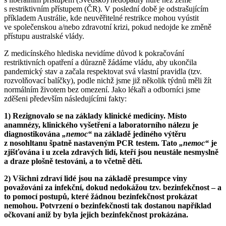
s restriktivním přístupem (ČR). V poslední době je odstrašujícím
příkladem Austrálie, kde neuvěřitelné restrikce mohou vyústit
ve společenskou a/nebo zdravotní krizi, pokud nedojde ke změně
přístupu australské vlády.
Z medicínského hlediska nevidíme důvod k pokračování
restriktivních opatření a důrazně žádáme vládu, aby ukončila
pandemický stav a začala respektovat svá vlastní pravidla (tzv.
rozvolňovací balíčky), podle nichž jsme již několik týdnů měli žít
normálním životem bez omezení. Jako lékaři a odborníci jsme
zděšeni především následujícími fakty:
1) Rezignovalo se na základy klinické medicíny. Místo
anamnézy, klinického vyšetření a laboratorního nálezu je
diagnostikována
„nemoc“
na základě jediného výtěru
z nosohltanu špatně nastaveným PCR testem. Tato
„nemoc“
je
zjišťována i u zcela zdravých lidí, kteří jsou neustále nesmyslně
a draze plošně testováni, a to včetně dětí.
2) Všichni zdraví lidé jsou na základě presumpce viny
považováni za infekční, dokud nedokážou tzv. bezinfekčnost – a
to pomocí postupů, které žádnou bezinfekčnost prokázat
nemohou. Potvrzení o bezinfekčnosti tak dostanou například
očkovaní aniž by byla jejich bezinfekčnost prokázána.