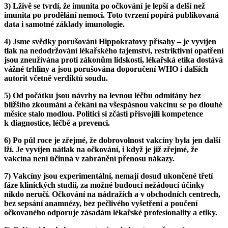
3) Lživě se tvrdí, že imunita po očkování je lepší a delší než
imunita po prodělání nemoci. Toto tvrzení popírá publikovaná
data i samotné základy imunologie.
4) Jsme svědky porušování Hippokratovy přísahy – je vyvíjen
tlak na nedodržování lékařského tajemství, restriktivní opatření
jsou zneužívána proti zákonům lidskosti, lékařská etika dostává
vážné trhliny a jsou porušována doporučení WHO i dalších
autorit včetně verdiktů soudu.
5) Od počátku jsou návrhy na levnou léčbu odmítány bez
bližšího zkoumání a čekání na všespásnou vakcínu se po dlouhé
měsíce stalo modlou. Politici si zčásti přisvojili kompetence
k diagnostice, léčbě a prevenci.
6) Po půl roce je zřejmé, že dobrovolnost vakcíny byla jen další
lží. Je vyvíjen nátlak na očkování, i když je již zřejmé, že
vakcína není účinná v zabránění přenosu nákazy.
7) Vakcíny jsou experimentální, nemají dosud ukončené třetí
fáze klinických studií, za možné budoucí nežádoucí účinky
nikdo neručí. Očkování na nádražích a v obchodních centrech,
bez sepsání anamnézy, bez pečlivého vyšetření a poučení
očkovaného odporuje zásadám lékařské profesionality a etiky.