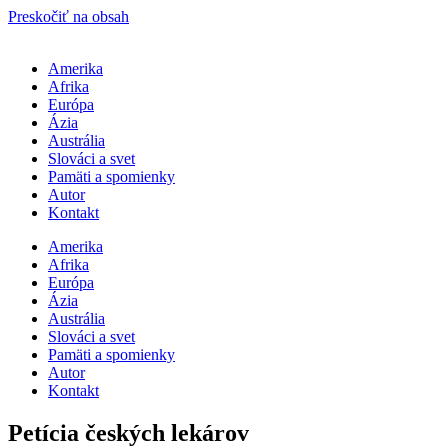
Preskočiť na obsah
Amerika
Afrika
Európa
Ázia
Austrália
Slováci a svet
Pamäti a spomienky
Autor
Kontakt
Amerika
Afrika
Európa
Ázia
Austrália
Slováci a svet
Pamäti a spomienky
Autor
Kontakt
Petícia českých lekárov