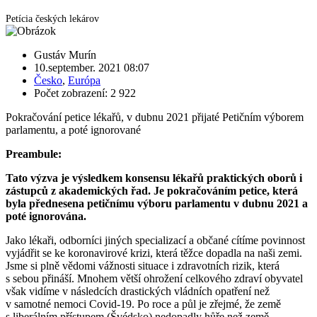
Petícia českých lekárov
Gustáv Murín
10.september. 2021 08:07
Česko
,
Európa
Počet zobrazení: 2 922
Pokračování petice lékařů, v dubnu 2021 přijaté Petičním výborem
parlamentu, a poté ignorované
Preambule:
Tato výzva je výsledkem konsensu lékařů praktických oborů i
zástupců z akademických řad. Je pokračováním petice, která
byla přednesena petičnímu výboru parlamentu v dubnu 2021 a
poté ignorována.
Jako lékaři, odborníci jiných specializací a občané cítíme povinnost
vyjádřit se ke koronavirové krizi, která těžce dopadla na naši zemi.
Jsme si plně vědomi vážnosti situace i zdravotních rizik, která
s sebou přináší. Mnohem větší ohrožení celkového zdraví obyvatel
však vidíme v následcích drastických vládních opatření než
v samotné nemoci Covid-19. Po roce a půl je zřejmé, že země
s liberálním přístupem (Švédsko) nedopadly hůře než země