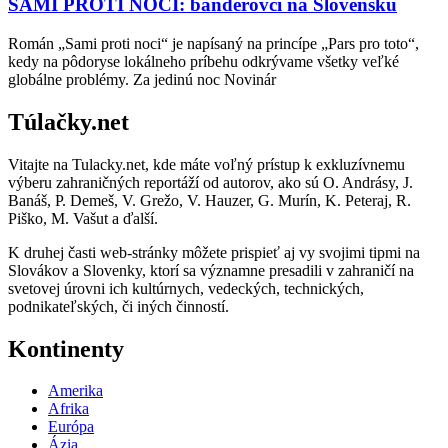
SAMI PROTI NOCI: banderovci na Slovensku
Román „Sami proti noci“ je napísaný na princípe „Pars pro toto“,
kedy na pôdoryse lokálneho príbehu odkrývame všetky veľké
globálne problémy. Za jedinú noc Novinár
Túlačky.net
Vitajte na Tulacky.net, kde máte voľný prístup k exkluzívnemu
výberu zahraničných reportáží od autorov, ako sú O. Andrásy, J.
Banáš, P. Demeš, V. Grežo, V. Hauzer, G. Murín, K. Peteraj, R.
Piško, M. Vašut a ďalší.
K druhej časti web-stránky môžete prispieť aj vy svojimi tipmi na
Slovákov a Slovenky, ktorí sa významne presadili v zahraničí na
svetovej úrovni ich kultúrnych, vedeckých, technických,
podnikateľských, či iných činností.
Kontinenty
Amerika
Afrika
Európa
Ázia