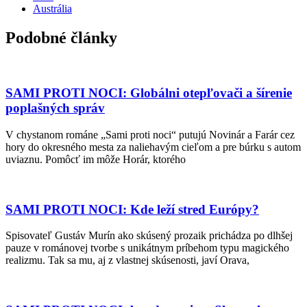
Austrália
Podobné články
SAMI PROTI NOCI: Globálni otepľovači a šírenie
poplašných správ
V chystanom románe „Sami proti noci“ putujú Novinár a Farár cez
hory do okresného mesta za naliehavým cieľom a pre búrku s autom
uviaznu. Pomôcť im môže Horár, ktorého
SAMI PROTI NOCI: Kde leží stred Európy?
Spisovateľ Gustáv Murín ako skúsený prozaik prichádza po dlhšej
pauze v románovej tvorbe s unikátnym príbehom typu magického
realizmu. Tak sa mu, aj z vlastnej skúsenosti, javí Orava,