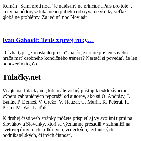
Román „Sami proti noci“ je napísaný na princípe „Pars pro toto“,
kedy na pôdoryse lokálneho príbehu odkrývame všetky veľké
globálne problémy. Za jedinú noc Novinár
Ivan Gabovič: Tenis z prvej ruky…
Otázka typu „z mosta do prosta“: na čo je dobré pre tenisového
hráča mať osobného kondičného trénera? Nestačí si povedať, že len
odpozerám to, čo
Túlačky.net
Vitajte na Tulacky.net, kde máte voľný prístup k exkluzívnemu
výberu zahraničných reportáží od autorov, ako sú O. Andrásy, J.
Banáš, P. Demeš, V. Grežo, V. Hauzer, G. Murín, K. Peteraj, R.
Piško, M. Vašut a ďalší.
K druhej časti web-stránky môžete prispieť aj vy svojimi tipmi na
Slovákov a Slovenky, ktorí sa významne presadili v zahraničí na
svetovej úrovni ich kultúrnych, vedeckých, technických,
podnikateľských, či iných činností.