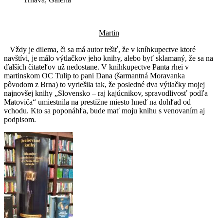
Martin
Vždy je dilema, či sa má autor tešiť, že v kníhkupectve ktoré
navštívi, je málo výtlačkov jeho knihy, alebo byť sklamaný, že sa na
ďalších čitateľov už nedostane. V kníhkupectve Panta rhei v
martinskom OC Tulip to pani Dana (šarmantná Moravanka
pôvodom z Brna) to vyriešila tak, že posledné dva výtlačky mojej
najnovšej knihy „Slovensko – raj kajúcnikov, spravodlivosť podľa
Matoviča“ umiestnila na prestížne miesto hneď na dohľad od
vchodu. Kto sa poponáhľa, bude mať moju knihu s venovaním aj
podpisom.