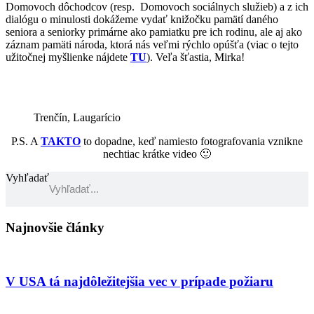
Domovoch dôchodcov (resp. Domovoch sociálnych služieb) a z ich
dialógu o minulosti dokážeme vydať knižočku pamätí daného
seniora a seniorky primárne ako pamiatku pre ich rodinu, ale aj ako
záznam pamäti národa, ktorá nás veľmi rýchlo opúšťa (viac o tejto
užitočnej myšlienke nájdete
TU
). Veľa šťastia, Mirka!
Trenčín, Laugarício
P.S. A
TAKTO
to dopadne, keď namiesto fotografovania vznikne
nechtiac krátke video 🙂
Vyhľadať
Najnovšie články
V USA tá najdôležitejšia vec v prípade požiaru