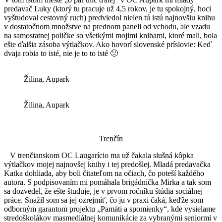
predavač Luky (ktorý tu pracuje už 4,5 rokov, je tu spokojný, hoci
vyštudoval cestovný ruch) predviedol nielen tú istú najnovšiu knihu
v dostatočnom množstve na prednom paneli od vchodu, ale vzadu
na samostatnej poličke so všetkými mojimi knihami, ktoré mali, bola
ešte ďalšia zásoba výtlačkov. Ako hovorí slovenské príslovie: Keď
dvaja robia to isté, nie je to to isté 🙂
Žilina, Aupark
Žilina, Aupark
Trenčín
V trenčianskom OC Laugarício ma už čakala slušná kôpka
výtlačkov mojej najnovšej knihy i tej predošlej. Mladá predavačka
Katka dohliada, aby boli čitateľom na očiach, čo poteší každého
autora. S podpisovaním mi pomáhala brigádnička Mirka a tak som
sa dozvedel, že ešte študuje, je v prvom ročníku štúdia sociálnej
práce. Snažil som sa jej ozrejmiť, čo ju v praxi čaká, keďže som
odborným garantom projektu „Pamäti a spomienky“, kde vysielame
stredoškolákov masmediálnej komunikácie za vybranými seniormi v