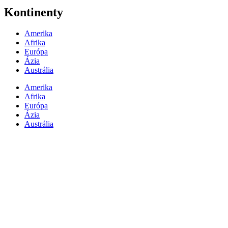
Kontinenty
Amerika
Afrika
Európa
Ázia
Austrália
Amerika
Afrika
Európa
Ázia
Austrália
Ďalšie projekty autora
Cestujeme v príbehoch G. Murína [SK]
Cestujeme v príbehoch G. Murína [EN]
Cestujeme v príbehoch G. Murína [multilang]
Knihy G. Murína na Amazone