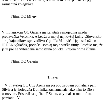
šarmantná kolegyňka.
Nitra, OC Mlyny
V nitrianskom OC Galéria ma privítala samojediná mladá
predavačka Veronika. A keďže z mojej najnovšej knihy „Slovensko
– raj kajúcnikov, spravodlivosť podľa Matoviča“ jej ostal už len
JEDEN výtlačok, podpísal som aj moje staršie tituly. Potešilo ma, že
je tu pre ne vyhradená samostatná polička. Prajem prima čítanie
Nitra, OC Galéria
Trnava
V trnavskej OC City Arena mi pri podpisovaní pomáhala pani
Silvia a jej kolegyňa Dominika zaznamenala, ako nám to išlo s
úsmevom. Pristavil sa aj čitateľ Stano, aby mal so mnou foto-
pamiatku 🙂