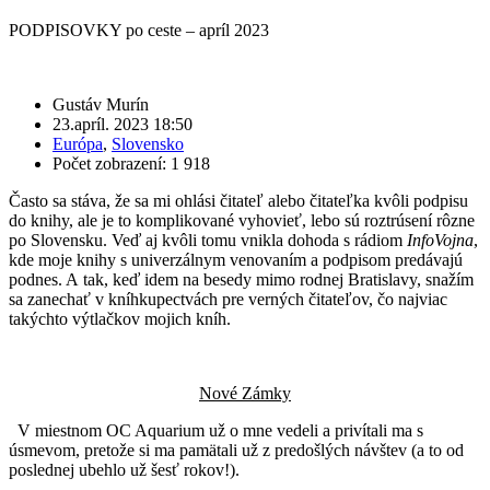
PODPISOVKY po ceste – apríl 2023
Gustáv Murín
23.apríl. 2023 18:50
Európa
,
Slovensko
Počet zobrazení: 1 918
Často sa stáva, že sa mi ohlási čitateľ alebo čitateľka kvôli podpisu
do knihy, ale je to komplikované vyhovieť, lebo sú roztrúsení rôzne
po Slovensku. Veď aj kvôli tomu vnikla dohoda s rádiom
InfoVojna
,
kde moje knihy s univerzálnym venovaním a podpisom predávajú
podnes. A tak, keď idem na besedy mimo rodnej Bratislavy, snažím
sa zanechať v kníhkupectvách pre verných čitateľov, čo najviac
takýchto výtlačkov mojich kníh.
Nové Zámky
V miestnom OC Aquarium už o mne vedeli a privítali ma s
úsmevom, pretože si ma pamätali už z predošlých návštev (a to od
poslednej ubehlo už šesť rokov!).