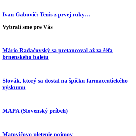
Ivan Gabovič: Tenis z prvej ruky…
Vybrali sme pre Vás
Mário Radačovský sa pretancoval až za šéfa
brnenského baletu
Slovák, ktorý sa dostal na špičku farmaceutického
výskumu
MAPA (Slovenský príbeh)
Matovičovo pletenie pojmov