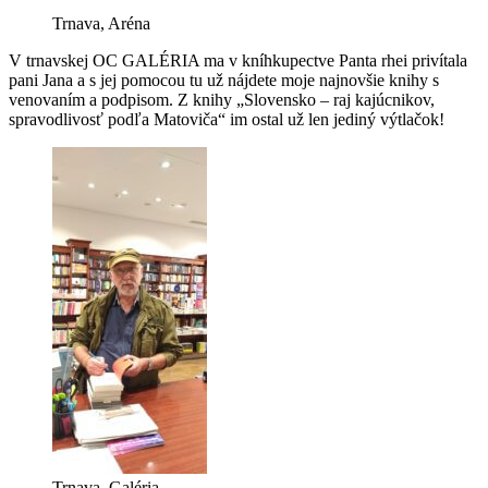
Trnava, Aréna
V trnavskej OC GALÉRIA ma v kníhkupectve Panta rhei privítala
pani Jana a s jej pomocou tu už nájdete moje najnovšie knihy s
venovaním a podpisom. Z knihy „Slovensko – raj kajúcnikov,
spravodlivosť podľa Matoviča“ im ostal už len jediný výtlačok!
Trnava, Galéria