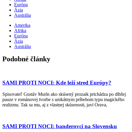
Európa
Ázia
Austrália
Amerika
Afrika
Európa
Ázia
Austrália
Podobné články
SAMI PROTI NOCI: Kde leží stred Európy?
Spisovateľ Gustáv Murín ako skúsený prozaik prichádza po dlhšej
pauze v románovej tvorbe s unikátnym príbehom typu magického
realizmu. Tak sa mu, aj z vlastnej skúsenosti, javí Orava,
SAMI PROTI NOCI: banderovci na Slovensku