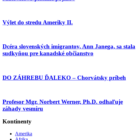
Výlet do stredu Ameriky II.
Dcéra slovenských imigrantov, Ann Janega, sa stala
sudkyňou pre kanadské občianstvo
DO ZÁHREBU ĎALEKO – Chorvátsky príbeh
Profesor Mgr. Norbert Werner, Ph.D. odhaľuje
záhady vesmíru
Kontinenty
Amerika
Afrika