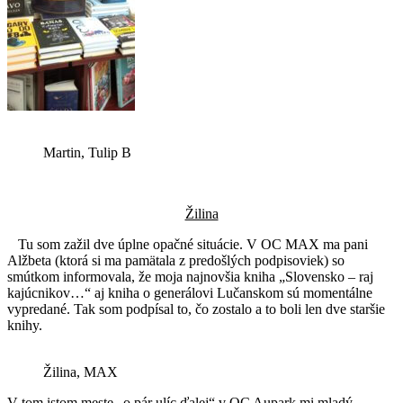
Martin, Tulip B
Žilina
Tu som zažil dve úplne opačné situácie. V OC MAX ma pani
Alžbeta (ktorá si ma pamätala z predošlých podpisoviek) so
smútkom informovala, že moja najnovšia kniha „Slovensko – raj
kajúcnikov…“ aj kniha o generálovi Lučanskom sú momentálne
vypredané. Tak som podpísal to, čo zostalo a to boli len dve staršie
knihy.
Žilina, MAX
V tom istom meste „o pár ulíc ďalej“ v OC Aupark mi mladý