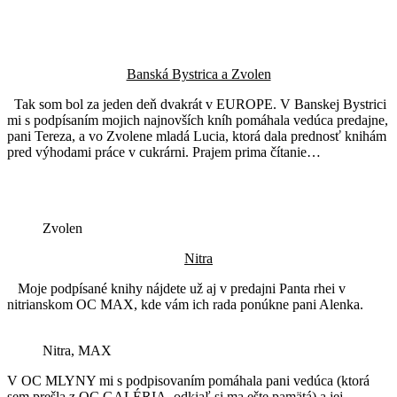
Banská Bystrica a Zvolen
Tak som bol za jeden deň dvakrát v EUROPE. V Banskej Bystrici
mi s podpísaním mojich najnovších kníh pomáhala vedúca predajne,
pani Tereza, a vo Zvolene mladá Lucia, ktorá dala prednosť knihám
pred výhodami práce v cukrárni. Prajem prima čítanie…
Zvolen
Nitra
Moje podpísané knihy nájdete už aj v predajni Panta rhei v
nitrianskom OC MAX, kde vám ich rada ponúkne pani Alenka.
Nitra, MAX
V OC MLYNY mi s podpisovaním pomáhala pani vedúca (ktorá
sem prešla z OC GALÉRIA, odkiaľ si ma ešte pamätá) a jej