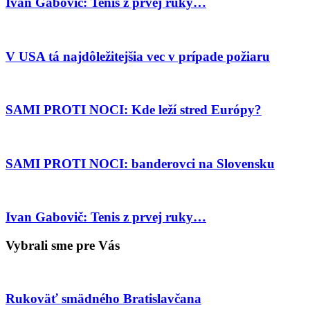
Ivan Gabovič: Tenis z prvej ruky…
V USA tá najdôležitejšia vec v prípade požiaru
SAMI PROTI NOCI: Kde leží stred Európy?
SAMI PROTI NOCI: banderovci na Slovensku
Ivan Gabovič: Tenis z prvej ruky…
Vybrali sme pre Vás
Rukoväť smädného Bratislavčana