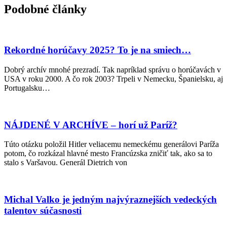
Podobné články
Rekordné horúčavy 2025? To je na smiech…
Dobrý archív mnohé prezradí. Tak napríklad správu o horúčavách v
USA v roku 2000. A čo rok 2003? Trpeli v Nemecku, Španielsku, aj
Portugalsku…
NÁJDENÉ V ARCHÍVE – horí už Paríž?
Túto otázku položil Hitler veliacemu nemeckému generálovi Paríža
potom, čo rozkázal hlavné mesto Francúzska zničiť tak, ako sa to
stalo s Varšavou. Generál Dietrich von
Michal Valko je jedným najvýraznejších vedeckých
talentov súčasnosti