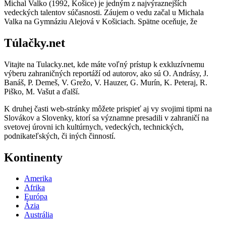
Michal Valko (1992, Košice) je jedným z najvýraznejších
vedeckých talentov súčasnosti. Záujem o vedu začal u Michala
Valka na Gymnáziu Alejová v Košiciach. Spätne oceňuje, že
Túlačky.net
Vitajte na Tulacky.net, kde máte voľný prístup k exkluzívnemu
výberu zahraničných reportáží od autorov, ako sú O. Andrásy, J.
Banáš, P. Demeš, V. Grežo, V. Hauzer, G. Murín, K. Peteraj, R.
Piško, M. Vašut a ďalší.
K druhej časti web-stránky môžete prispieť aj vy svojimi tipmi na
Slovákov a Slovenky, ktorí sa významne presadili v zahraničí na
svetovej úrovni ich kultúrnych, vedeckých, technických,
podnikateľských, či iných činností.
Kontinenty
Amerika
Afrika
Európa
Ázia
Austrália