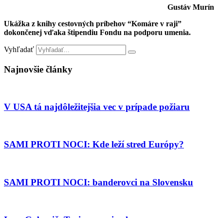
Gustáv Murín
Ukážka z knihy cestovných príbehov “
Komáre v raji
”
dokončenej vďaka štipendiu Fondu na podporu umenia.
Vyhľadať
Najnovšie články
V USA tá najdôležitejšia vec v prípade požiaru
SAMI PROTI NOCI: Kde leží stred Európy?
SAMI PROTI NOCI: banderovci na Slovensku