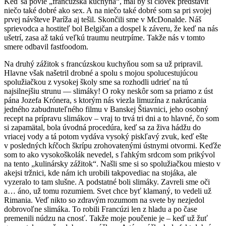
Keď sa povie „francúzska kuchyňa“, mal by si človek predstaviť
niečo také dobré ako sex. A na niečo také dobré som sa pri svojej
prvej návšteve Paríža aj tešil. Skončili sme v McDonalde. Náš
sprievodca a hostiteľ bol Belgičan a dospel k záveru, že keď na nás
ušetrí, zasa až takú veľkú traumu neutrpíme. Takže nás v tomto
smere odbavil fastfoodom.
Na druhý zážitok s francúzskou kuchyňou som sa už pripravil.
Hlavne však našetril drobné a spolu s mojou spolucestujúcou
spolužiačkou z vysokej školy sme sa rozhodli udrieť na tú
najsilnejšiu strunu — slimáky! O roky neskôr som sa priamo z úst
pána Jozefa Krónera, s ktorým nás viezla limuzína z nakrúcania
jedného zabudnuteľného filmu v Banskej Štiavnici, jeho osobný
recept na prípravu slimákov – vraj to trvá tri dni a to hlavné, čo som
si zapamätal, bola úvodná procedúra, keď sa za živa hádžu do
vriacej vody a tá potom vydáva vysoký piskľavý zvuk, keď ešte
v posledných kŕčoch škrípu zrohovatenými ústnymi otvormi. Keďže
som to ako vysokoškolák nevedel, s ľahkým srdcom som prikývol
na tento „kulinársky zážitok“. Našli sme si so spolužiačkou miesto v
akejsi tržnici, kde nám ich urobili takpovediac na stojáka, ale
vyzeralo to tam slušne. A podstatné boli slimáky. Zavreli sme oči
a… áno, už tomu rozumiem. Svet chce byť klamaný, to vedeli už
Rimania. Veď nikto so zdravým rozumom na svete by nezjedol
dobrovoľne slimáka. To robili Francúzi len z hladu a po čase
premenili núdzu na cnosť. Takže moje poučenie je – keď už žuť