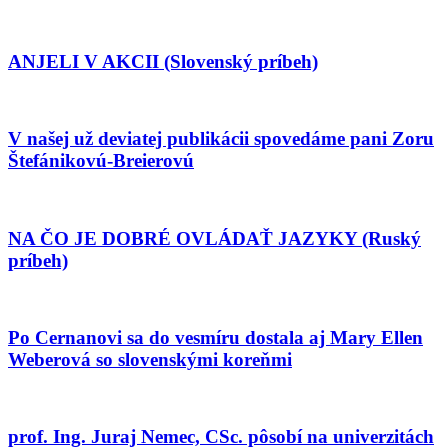
ANJELI V AKCII (Slovenský príbeh)
V našej už deviatej publikácii spovedáme pani Zoru
Štefánikovú-Breierovú
NA ČO JE DOBRÉ OVLÁDAŤ JAZYKY (Ruský
príbeh)
Po Cernanovi sa do vesmíru dostala aj Mary Ellen
Weberová so slovenskými koreňmi
prof. Ing. Juraj Nemec, CSc. pôsobí na univerzitách