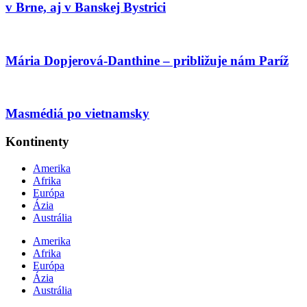
v Brne, aj v Banskej Bystrici
Mária Dopjerová-Danthine – približuje nám Paríž
Masmédiá po vietnamsky
Kontinenty
Amerika
Afrika
Európa
Ázia
Austrália
Amerika
Afrika
Európa
Ázia
Austrália