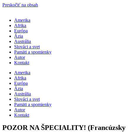
Preskočiť na obsah
Amerika
Afrika
Európa
Ázia
Austrália
Slováci a svet
Pamäti a spomienky
Autor
Kontakt
Amerika
Afrika
Európa
Ázia
Austrália
Slováci a svet
Pamäti a spomienky
Autor
Kontakt
POZOR NA ŠPECIALITY! (Francúzsky