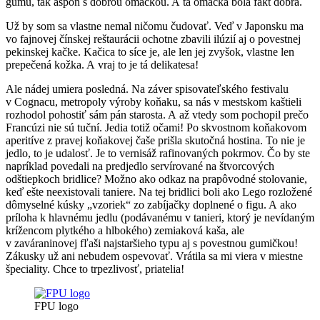
gumu, tak aspoň s dobrou omáčkou. A tá omáčka bola fakt dobrá.
Už by som sa vlastne nemal ničomu čudovať. Veď v Japonsku ma
vo fajnovej čínskej reštaurácii ochotne zbavili ilúzií aj o povestnej
pekinskej kačke. Kačica to síce je, ale len jej zvyšok, vlastne len
prepečená kožka. A vraj to je tá delikatesa!
Ale nádej umiera posledná. Na záver spisovateľského festivalu
v Cognacu, metropoly výroby koňaku, sa nás v mestskom kaštieli
rozhodol pohostiť sám pán starosta. A až vtedy som pochopil prečo
Francúzi nie sú tuční. Jedia totiž očami! Po skvostnom koňakovom
aperitíve z pravej koňakovej čaše prišla skutočná hostina. To nie je
jedlo, to je udalosť. Je to vernisáž rafinovaných pokrmov. Čo by ste
napríklad povedali na predjedlo servírované na štvorcových
odštiepkoch bridlice? Možno ako odkaz na prapôvodné stolovanie,
keď ešte neexistovali taniere. Na tej bridlici boli ako Lego rozložené
dômyselné kúsky „vzoriek“ zo zabíjačky doplnené o figu. A ako
príloha k hlavnému jedlu (podávanému v tanieri, ktorý je nevídaným
krížencom plytkého a hlbokého) zemiaková kaša, ale
v zaváraninovej fľaši najstaršieho typu aj s povestnou gumičkou!
Zákusky už ani nebudem ospevovať. Vrátila sa mi viera v miestne
špeciality. Chce to trpezlivosť, priatelia!
FPU logo