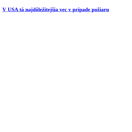
V USA tá najdôležitejšia vec v prípade požiaru