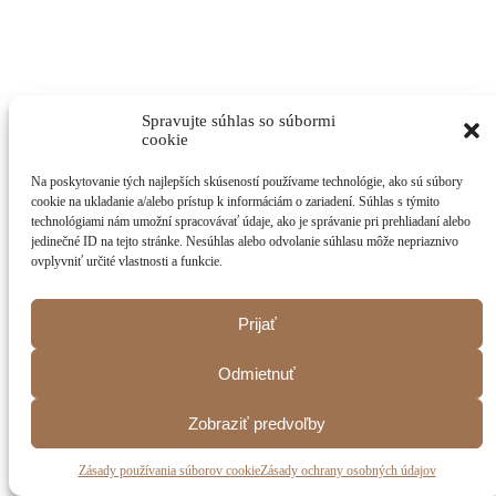
Spravujte súhlas so súbormi
cookie
Na poskytovanie tých najlepších skúseností používame technológie, ako sú súbory
cookie na ukladanie a/alebo prístup k informáciám o zariadení. Súhlas s týmito
technológiami nám umožní spracovávať údaje, ako je správanie pri prehliadaní alebo
jedinečné ID na tejto stránke. Nesúhlas alebo odvolanie súhlasu môže nepriaznivo
ovplyvniť určité vlastnosti a funkcie.
Prijať
Odmietnuť
Zobraziť predvoľby
Zásady používania súborov cookie
Zásady ochrany osobných údajov
Chute ostrova Cyprus