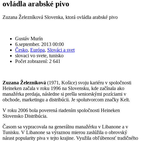
ovládla arabské pivo
Zuzana Železníková Slovenka, ktorá ovládla arabské pivo
Gustáv Murín
6.september. 2013 00:00
Česko
,
Európa
,
Slováci a svet
slovaci vo svete
,
tunisko
Počet zobrazení: 2 641
Zuzana Železníková
(1971, Košice) svoju kariéru v spoločnosti
Heineken začala v roku 1996 na Slovensku, kde začínala ako
manažérka predaja, následne si prešla seniorskými pozíciami v
obchode, marketingu a distribúcii. Je spolutvorcom značky Kelt.
V roku 2006 bola poverená riadením spoločnosti Heineken
Slovensko Distribúcia.
Časom sa vypracovala na generálnu manažérku v Libanone a v
Tunisku. V Libanone sa výraznou mierou zaslúžila o obrovský
nárast popularity piva v tejto krajine. Využila obľúbenosť tradičného