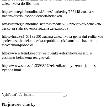
zeleznikova-do-libanonu
https://strategie.hnonline.sk/news/marketing/755148-zmena-v-
riadeni-distribucie-spolocnosti-heineken
https://strategie.hnonline.sk/news/media/782299-sefkou-heineken-
cesko-sa-stala-slovenka-zuzana-zeleznikova
https://hn.cz/c1-65132590-zuzana-zeleznikova-generalni-reditelkou-
spolecnosti-heineken-ceska-republika-erik-hamel-odchazi-ridit-
svycarskou-pobocku
https://www.trend.sk/spravy/slovenka-zeleznikova-nesefuje-
ceskemu-heinekenu-rezignovala
https://www.sme.sk/c/3393867/zeleznikova-byt-zenou-je-dnes-
vyhoda.html
Vyhľadať
Najnovšie články