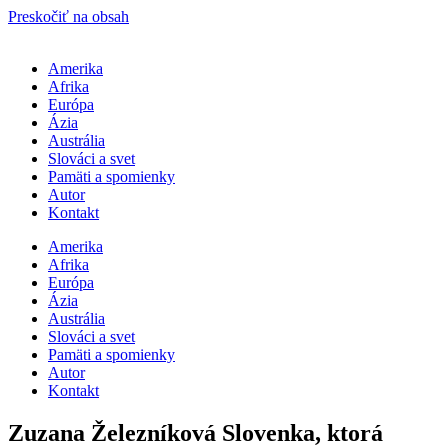
Preskočiť na obsah
Amerika
Afrika
Európa
Ázia
Austrália
Slováci a svet
Pamäti a spomienky
Autor
Kontakt
Amerika
Afrika
Európa
Ázia
Austrália
Slováci a svet
Pamäti a spomienky
Autor
Kontakt
Zuzana Železníková Slovenka, ktorá