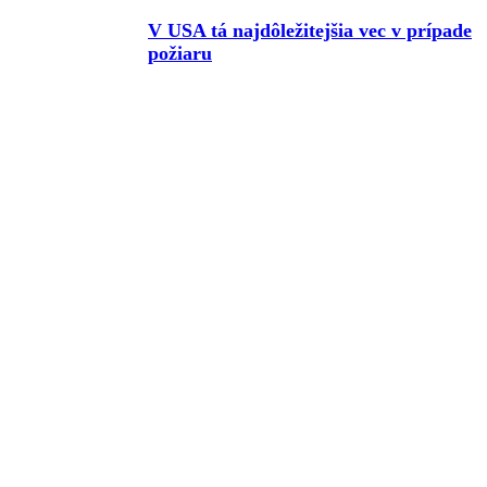
V USA tá najdôležitejšia vec v prípade
požiaru