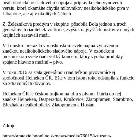
nealkoholického sladového nápoja a pripravila jeho vynovenú
verziu, ktorá okamžite chytila milovníkov nealkoholického piva v
Libanone, ale aj v okolitých štátoch.
Z. Železníková predtým v skupine pôsobila Bola jednou z troch
generálnych riaditeliek vo firme, zvyšok najvyšších postov v daných
krajinách zastávali muži.
V Tunisku prerazila v moslimskom svete najmä vynovenou
značkou nealkoholického sladového nápoja. V exotickom
moslimskom svete riadi veľký koncern, ktorý vyrába produkty
spájané hlavne s mužmi – pivo.
V roku 2016 sa stala generálnou riaditeľkou pivovarníckej
spoločnosti Heineken ČR. Ešte v tom istom roku odstúpila z funkcie
zo zdravotných dôvodov.
Heineken ČR je českou trojkou na trhu s pivom. Patria do nej
značky Heineken, Desperados, Krušovice, Zlatopramen, Starobrno,
Březňák a nealkoholický Zlatopramen a Hostan.
Zdroje:
https://strategie.hnonline.sk/news/media/768158-zuzana-