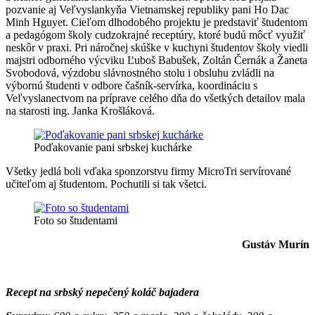
pozvanie aj Veľvyslankyňa Vietnamskej republiky pani Ho Dac
Minh Hguyet. Cieľom dlhodobého projektu je predstaviť študentom
a pedagógom školy cudzokrajné receptúry, ktoré budú môcť využiť
neskôr v praxi. Pri náročnej skúške v kuchyni študentov školy viedli
majstri odborného výcviku Ľuboš Babušek, Zoltán Černák a Žaneta
Svobodová, výzdobu slávnostného stolu i obsluhu zvládli na
výbornú študenti v odbore čašník-servírka, koordináciu s
Veľvyslanectvom na príprave celého dňa do všetkých detailov mala
na starosti ing. Janka Krošláková.
Poďakovanie pani srbskej kuchárke
Všetky jedlá boli vďaka sponzorstvu firmy MicroTri servírované
učiteľom aj študentom. Pochutili si tak všetci.
Foto so študentami
Gustáv Murín
Recept na srbský nepečený koláč bajadera