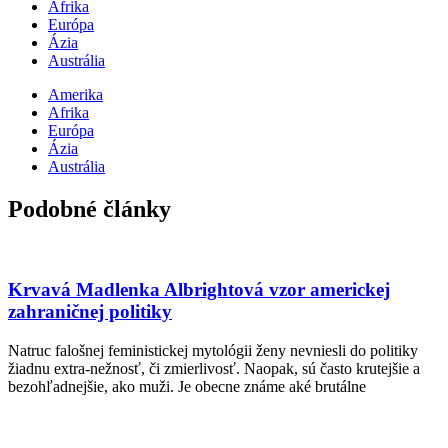
Afrika
Európa
Ázia
Austrália
Amerika
Afrika
Európa
Ázia
Austrália
Podobné články
Krvavá Madlenka Albrightová vzor americkej
zahraničnej politiky
Natruc falošnej feministickej mytológii ženy nevniesli do politiky
žiadnu extra-nežnosť, či zmierlivosť. Naopak, sú často krutejšie a
bezohľadnejšie, ako muži. Je obecne známe aké brutálne