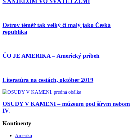
S ANJELOM VO SVÄTEJ ZEMI
Ostrov téměř tak velký či malý jako Česká
republika
ČO JE AMERIKA – Americký príbeh
Literatúra na cestách, október 2019
OSUDY V KAMENI – múzeum pod šírym nebom
IV.
Kontinenty
Amerika