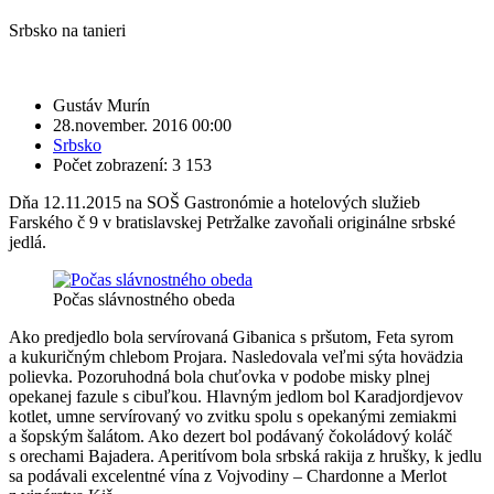
Srbsko na tanieri
Gustáv Murín
28.november. 2016 00:00
Srbsko
Počet zobrazení: 3 153
Dňa 12.11.2015 na SOŠ Gastronómie a hotelových služieb
Farského č 9 v bratislavskej Petržalke zavoňali originálne srbské
jedlá.
Počas slávnostného obeda
Ako predjedlo bola servírovaná Gibanica s pršutom, Feta syrom
a kukuričným chlebom Projara. Nasledovala veľmi sýta hovädzia
polievka. Pozoruhodná bola chuťovka v podobe misky plnej
opekanej fazule s cibuľkou. Hlavným jedlom bol Karadjordjevov
kotlet, umne servírovaný vo zvitku spolu s opekanými zemiakmi
a šopským šalátom. Ako dezert bol podávaný čokoládový koláč
s orechami Bajadera. Aperitívom bola srbská rakija z hrušky, k jedlu
sa podávali excelentné vína z Vojvodiny – Chardonne a Merlot