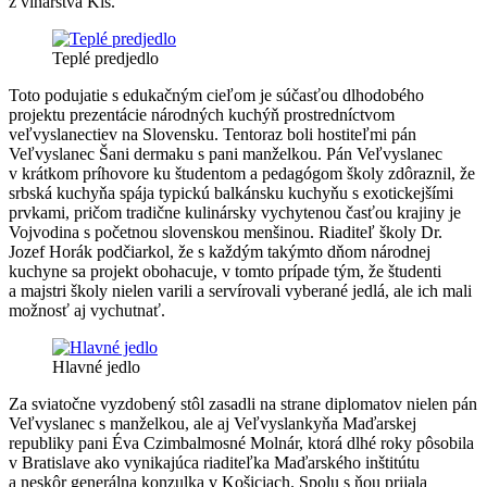
z vinárstva Kiš.
Teplé predjedlo
Toto podujatie s edukačným cieľom je súčasťou dlhodobého
projektu prezentácie národných kuchýň prostredníctvom
veľvyslanectiev na Slovensku. Tentoraz boli hostiteľmi pán
Veľvyslanec Šani dermaku s pani manželkou. Pán Veľvyslanec
v krátkom príhovore ku študentom a pedagógom školy zdôraznil, že
srbská kuchyňa spája typickú balkánsku kuchyňu s exotickejšími
prvkami, pričom tradične kulinársky vychytenou časťou krajiny je
Vojvodina s početnou slovenskou menšinou. Riaditeľ školy Dr.
Jozef Horák podčiarkol, že s každým takýmto dňom národnej
kuchyne sa projekt obohacuje, v tomto prípade tým, že študenti
a majstri školy nielen varili a servírovali vyberané jedlá, ale ich mali
možnosť aj vychutnať.
Hlavné jedlo
Za sviatočne vyzdobený stôl zasadli na strane diplomatov nielen pán
Veľvyslanec s manželkou, ale aj Veľvyslankyňa Maďarskej
republiky pani Éva Czimbalmosné Molnár, ktorá dlhé roky pôsobila
v Bratislave ako vynikajúca riaditeľka Maďarského inštitútu
a neskôr generálna konzulka v Košiciach. Spolu s ňou prijala