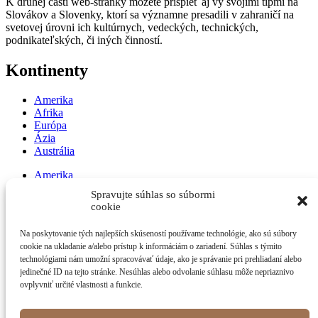
K druhej časti web-stránky môžete prispieť aj vy svojimi tipmi na
Slovákov a Slovenky, ktorí sa významne presadili v zahraničí na
svetovej úrovni ich kultúrnych, vedeckých, technických,
podnikateľských, či iných činností.
Kontinenty
Amerika
Afrika
Európa
Ázia
Austrália
Amerika
Afrika
Spravujte súhlas so súbormi
Európa
cookie
Ázia
Austrália
Na poskytovanie tých najlepších skúseností používame technológie, ako sú súbory
cookie na ukladanie a/alebo prístup k informáciám o zariadení. Súhlas s týmito
Ďalšie projekty autora
technológiami nám umožní spracovávať údaje, ako je správanie pri prehliadaní alebo
jedinečné ID na tejto stránke. Nesúhlas alebo odvolanie súhlasu môže nepriaznivo
ovplyvniť určité vlastnosti a funkcie.
Cestujeme v príbehoch G. Murína [SK]
Cestujeme v príbehoch G. Murína [EN]
Cestujeme v príbehoch G. Murína [multilang]