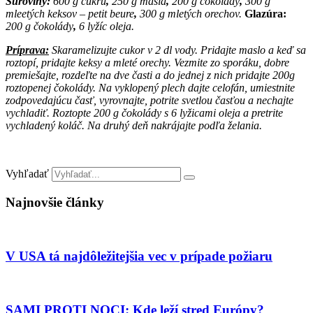
Suroviny:
600 g cukru
,
250 g masla
,
200 g čokolády
,
300 g
mleetých keksov – petit beure
,
300 g mletých orechov.
Glazúra:
200 g čokolády
,
6 lyžíc oleja.
Príprava:
Skaramelizujte cukor v 2 dl vody. Pridajte maslo a keď sa
roztopí, pridajte keksy a mleté orechy. Vezmite zo sporáku, dobre
premiešajte, rozdeľte na dve časti a do jednej z nich pridajte 200g
roztopenej čokolády. Na vyklopený plech dajte celofán, umiestnite
zodpovedajúcu časť, vyrovnajte, potrite svetlou časťou a nechajte
vychladiť. Roztopte 200 g čokolády s 6 lyžicami oleja a pretrite
vychladený koláč. Na druhý deň nakrájajte podľa želania.
Vyhľadať
Najnovšie články
V USA tá najdôležitejšia vec v prípade požiaru
SAMI PROTI NOCI: Kde leží stred Európy?