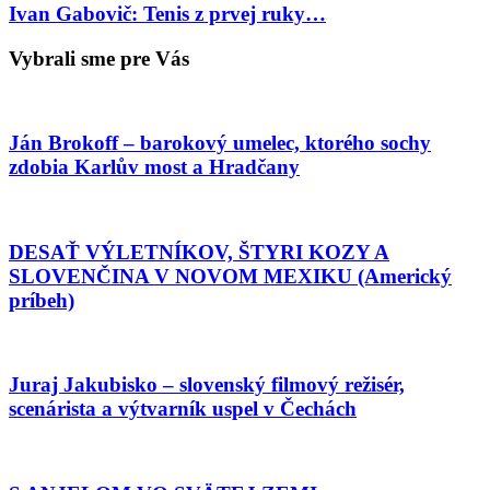
Ivan Gabovič: Tenis z prvej ruky…
Vybrali sme pre Vás
Ján Brokoff – barokový umelec, ktorého sochy
zdobia Karlův most a Hradčany
DESAŤ VÝLETNÍKOV, ŠTYRI KOZY A
SLOVENČINA V NOVOM MEXIKU (Americký
príbeh)
Juraj Jakubisko – slovenský filmový režisér,
scenárista a výtvarník uspel v Čechách