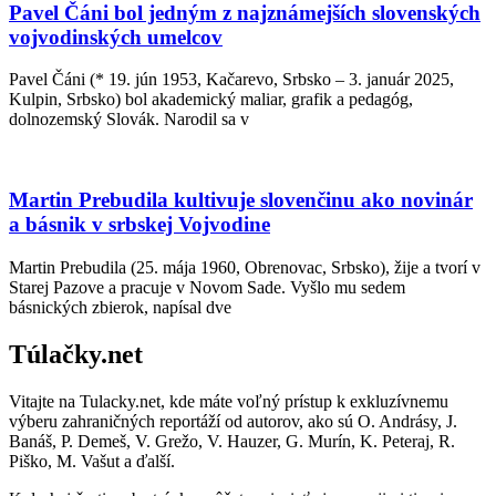
Pavel Čáni bol jedným z najznámejších slovenských
vojvodinských umelcov
Pavel Čáni (* 19. jún 1953, Kačarevo, Srbsko – 3. január 2025,
Kulpin, Srbsko) bol akademický maliar, grafik a pedagóg,
dolnozemský Slovák. Narodil sa v
Martin Prebudila kultivuje slovenčinu ako novinár
a básnik v srbskej Vojvodine
Martin Prebudila (25. mája 1960, Obrenovac, Srbsko), žije a tvorí v
Starej Pazove a pracuje v Novom Sade. Vyšlo mu sedem
básnických zbierok, napísal dve
Túlačky.net
Vitajte na Tulacky.net, kde máte voľný prístup k exkluzívnemu
výberu zahraničných reportáží od autorov, ako sú O. Andrásy, J.
Banáš, P. Demeš, V. Grežo, V. Hauzer, G. Murín, K. Peteraj, R.
Piško, M. Vašut a ďalší.