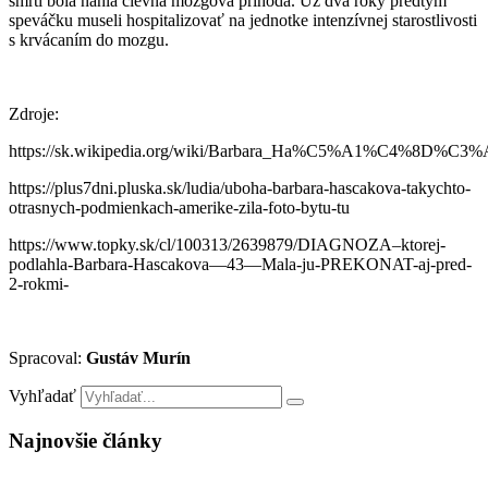
smrti bola náhla cievna mozgová príhoda. Už dva roky predtým
speváčku museli hospitalizovať na jednotke intenzívnej starostlivosti
s krvácaním do mozgu.
Zdroje:
https://sk.wikipedia.org/wiki/Barbara_Ha%C5%A1%C4%8D%C
https://plus7dni.pluska.sk/ludia/uboha-barbara-hascakova-takychto-
otrasnych-podmienkach-amerike-zila-foto-bytu-tu
https://www.topky.sk/cl/100313/2639879/DIAGNOZA–ktorej-
podlahla-Barbara-Hascakova—43—Mala-ju-PREKONAT-aj-pred-
2-rokmi-
Spracoval:
Gustáv Murín
Vyhľadať
Najnovšie články