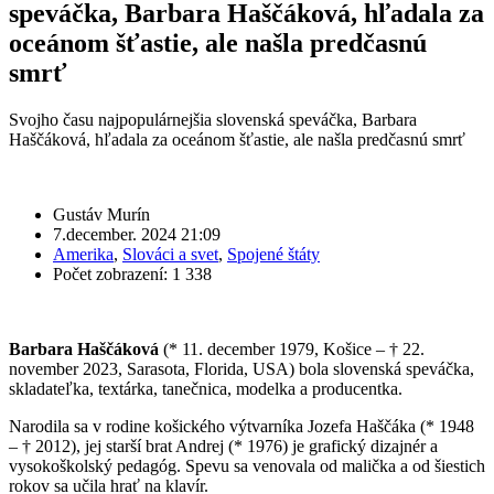
speváčka, Barbara Haščáková, hľadala za
oceánom šťastie, ale našla predčasnú
smrť
Svojho času najpopulárnejšia slovenská speváčka, Barbara
Haščáková, hľadala za oceánom šťastie, ale našla predčasnú smrť
Gustáv Murín
7.december. 2024 21:09
Amerika
,
Slováci a svet
,
Spojené štáty
Počet zobrazení: 1 338
Barbara Haščáková
(* 11. december 1979, Košice – † 22.
november 2023, Sarasota, Florida, USA) bola slovenská speváčka,
skladateľka, textárka, tanečnica, modelka a producentka.
Narodila sa v rodine košického výtvarníka Jozefa Haščáka (* 1948
– † 2012), jej starší brat Andrej (* 1976) je grafický dizajnér a
vysokoškolský pedagóg. Spevu sa venovala od malička a od šiestich
rokov sa učila hrať na klavír.