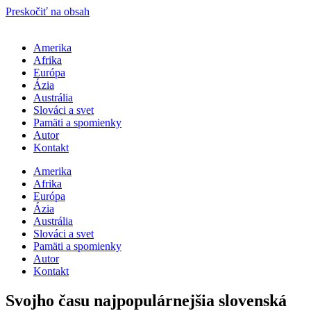
Preskočiť na obsah
Amerika
Afrika
Európa
Ázia
Austrália
Slováci a svet
Pamäti a spomienky
Autor
Kontakt
Amerika
Afrika
Európa
Ázia
Austrália
Slováci a svet
Pamäti a spomienky
Autor
Kontakt
Svojho času najpopulárnejšia slovenská