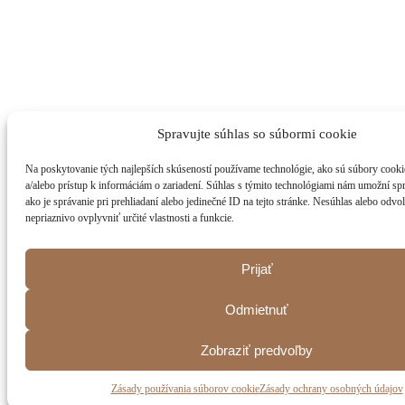
Spravujte súhlas so súbormi cookie
Na poskytovanie tých najlepších skúseností používame technológie, ako sú súbory cooki
a/alebo prístup k informáciám o zariadení. Súhlas s týmito technológiami nám umožní sp
ako je správanie pri prehliadaní alebo jedinečné ID na tejto stránke. Nesúhlas alebo odv
nepriaznivo ovplyvniť určité vlastnosti a funkcie.
Prijať
Odmietnuť
Zobraziť predvoľby
Zásady používania súborov cookie
Zásady ochrany osobných údajov