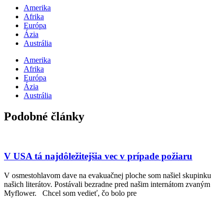
Amerika
Afrika
Európa
Ázia
Austrália
Amerika
Afrika
Európa
Ázia
Austrália
Podobné články
V USA tá najdôležitejšia vec v prípade požiaru
V osmestohlavom dave na evakuačnej ploche som našiel skupinku
našich literátov. Postávali bezradne pred našim internátom zvaným
Myflower. Chcel som vedieť, čo bolo pre