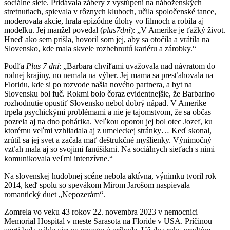
sociálne siete. Pridávala zábery z vystúpení na náboženských
stretnutiach, spievala v rôznych kluboch, učila spoločenské tance,
moderovala akcie, hrala epizódne úlohy vo filmoch a robila aj
modelku. Jej manžel povedal (
plus7dni
): „V Amerike je ťažký život.
Hneď ako sem prišla, hovoril som jej, aby sa otočila a vrátila na
Slovensko, kde mala skvele rozbehnutú kariéru a zárobky.“
Podľa
Plus 7 dní
: „Barbara chvíľami uvažovala nad návratom do
rodnej krajiny, no nemala na výber. Jej mama sa presťahovala na
Floridu, kde si po rozvode našla nového partnera, a byt na
Slovensku bol fuč. Rokmi bolo čoraz evidentnejšie, že Barbarino
rozhodnutie opustiť Slovensko nebol dobrý nápad. V Amerike
trpela psychickými problémami a nie je tajomstvom, že sa občas
pozrela aj na dno pohárika. Veľkou oporou jej bol otec Jozef, ku
ktorému veľmi vzhliadala aj z umeleckej stránky… Keď skonal,
zrútil sa jej svet a začala mať deštrukčné myšlienky. Výnimočný
vzťah mala aj so svojimi fanúšikmi. Na sociálnych sieťach s nimi
komunikovala veľmi intenzívne.“
Na slovenskej hudobnej scéne nebola aktívna, výnimku tvoril rok
2014, keď spolu so spevákom Mirom Jarošom naspievala
romantický duet „Nepozerám“.
Zomrela vo veku 43 rokov 22. novembra 2023 v nemocnici
Memorial Hospital v meste Sarasota na Floride v USA. Príčinou