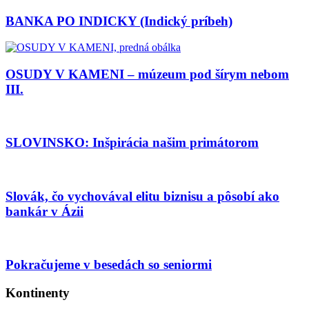
BANKA PO INDICKY (Indický príbeh)
OSUDY V KAMENI – múzeum pod šírym nebom
III.
SLOVINSKO: Inšpirácia našim primátorom
Slovák, čo vychovával elitu biznisu a pôsobí ako
bankár v Ázii
Pokračujeme v besedách so seniormi
Kontinenty