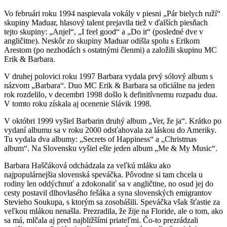
Vo februári roku 1994 naspievala vokály v piesni „Pár bielych ruží“
skupiny Maduar, hlasový talent prejavila tiež v ďalších piesňach
tejto skupiny: „Anjel“, „I feel good“ a „Do it“ (posledné dve v
angličitne). Neskôr zo skupiny Maduar odišla spolu s Erikom
Arestom (po nezhodách s ostatnými členmi) a založili skupinu MC
Erik & Barbara.
V druhej polovici roku 1997 Barbara vydala prvý sólový album s
názvom „Barbara“. Duo MC Erik & Barbara sa oficiálne na jeden
rok rozdelilo, v decembri 1998 došlo k definitívnemu rozpadu dua.
V tomto roku získala aj ocenenie Slávik 1998.
V októbri 1999 vyšiel Barbarin druhý album „Ver, že ja“. Krátko po
vydaní albumu sa v roku 2000 odsťahovala za láskou do Ameriky.
Tu vydala dva albumy: „Secrets of Happiness“ a „Christmas
album“. Na Slovensku vyšiel ešte jeden album „Me & My Music“.
Barbara Haščáková odchádzala za veľkú mláku ako
najpopulárnejšia slovenská speváčka. Pôvodne si tam chcela u
rodiny len oddýchnuť a zdokonaliť sa v angličtine, no osud jej do
cesty postavil dlhovlasého fešáka a syna slovenských emigrantov
Stevieho Soukupa, s ktorým sa zosobášili. Speváčka však šťastie za
veľkou mlákou nenašla. Prezradila, že žije na Floride, ale o tom, ako
sa má, mlčala aj pred najbližšími priateľmi. Čo-to prezrádzali