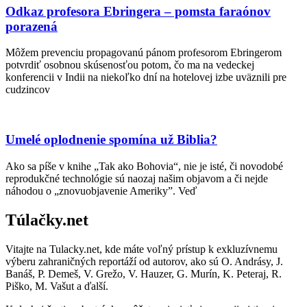
Odkaz profesora Ebringera – pomsta faraónov
porazená
Môžem prevenciu propagovanú pánom profesorom Ebringerom
potvrdiť osobnou skúsenosťou potom, čo ma na vedeckej
konferencii v Indii na niekoľko dní na hotelovej izbe uväznili pre
cudzincov
Umelé oplodnenie spomína už Biblia?
Ako sa píše v knihe „Tak ako Bohovia“, nie je isté, či novodobé
reprodukčné technológie sú naozaj našim objavom a či nejde
náhodou o „znovuobjavenie Ameriky”. Veď
Túlačky.net
Vitajte na Tulacky.net, kde máte voľný prístup k exkluzívnemu
výberu zahraničných reportáží od autorov, ako sú O. Andrásy, J.
Banáš, P. Demeš, V. Grežo, V. Hauzer, G. Murín, K. Peteraj, R.
Piško, M. Vašut a ďalší.