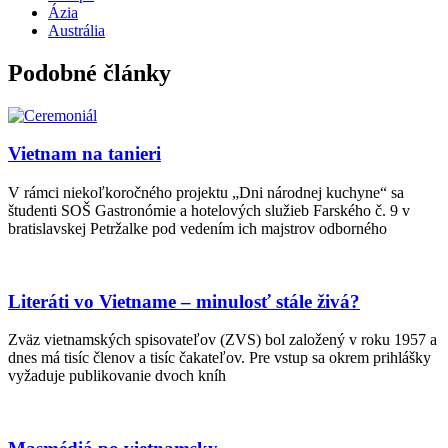
Ázia
Austrália
Podobné články
Vietnam na tanieri
V rámci niekoľkoročného projektu „Dni národnej kuchyne“ sa
študenti SOŠ Gastronómie a hotelových služieb Farského č. 9 v
bratislavskej Petržalke pod vedením ich majstrov odborného
Literáti vo Vietname – minulosť stále živá?
Zväz vietnamských spisovateľov (ZVS) bol založený v roku 1957 a
dnes má tisíc členov a tisíc čakateľov. Pre vstup sa okrem prihlášky
vyžaduje publikovanie dvoch kníh