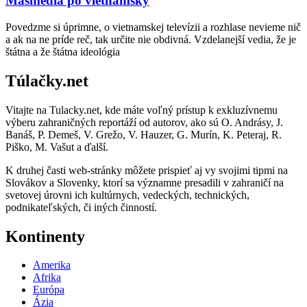
Masmédiá po vietnamsky
Povedzme si úprimne, o vietnamskej televízii a rozhlase nevieme nič
a ak na ne príde reč, tak určite nie obdivná. Vzdelanejší vedia, že je
štátna a že štátna ideológia
Túlačky.net
Vitajte na Tulacky.net, kde máte voľný prístup k exkluzívnemu
výberu zahraničných reportáží od autorov, ako sú O. Andrásy, J.
Banáš, P. Demeš, V. Grežo, V. Hauzer, G. Murín, K. Peteraj, R.
Piško, M. Vašut a ďalší.
K druhej časti web-stránky môžete prispieť aj vy svojimi tipmi na
Slovákov a Slovenky, ktorí sa významne presadili v zahraničí na
svetovej úrovni ich kultúrnych, vedeckých, technických,
podnikateľských, či iných činností.
Kontinenty
Amerika
Afrika
Európa
Ázia