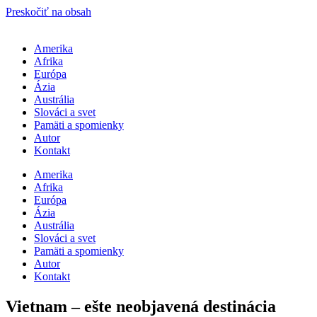
Preskočiť na obsah
Amerika
Afrika
Európa
Ázia
Austrália
Slováci a svet
Pamäti a spomienky
Autor
Kontakt
Amerika
Afrika
Európa
Ázia
Austrália
Slováci a svet
Pamäti a spomienky
Autor
Kontakt
Vietnam – ešte neobjavená destinácia