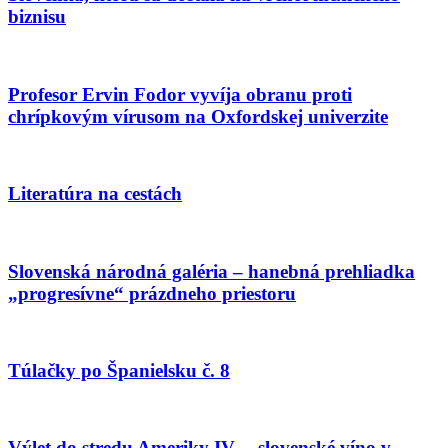
biznisu
Profesor Ervin Fodor vyvíja obranu proti
chrípkovým vírusom na Oxfordskej univerzite
Literatúra na cestách
Slovenská národná galéria – hanebná prehliadka
„progresívne“ prázdneho priestoru
Túlačky po Španielsku č. 8
Výlet do stredu Ameriky IV. – slovenské víno v