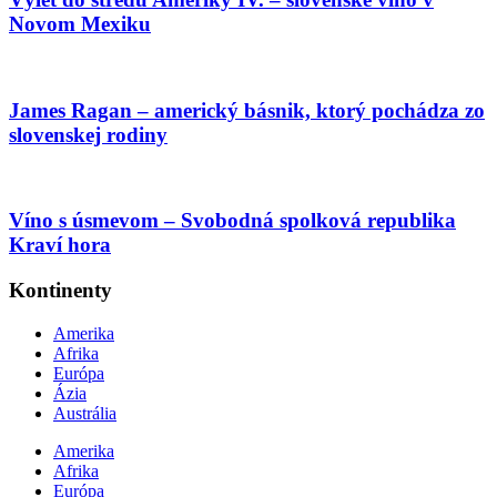
Novom Mexiku
James Ragan – americký básnik, ktorý pochádza zo
slovenskej rodiny
Víno s úsmevom – Svobodná spolková republika
Kraví hora
Kontinenty
Amerika
Afrika
Európa
Ázia
Austrália
Amerika
Afrika
Európa