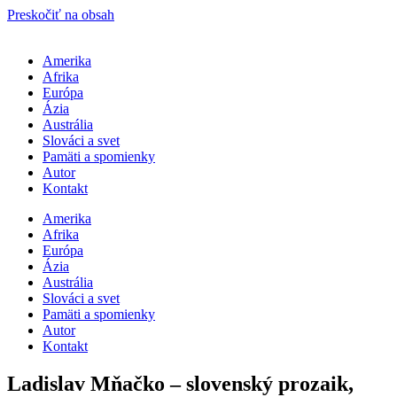
Preskočiť na obsah
Amerika
Afrika
Európa
Ázia
Austrália
Slováci a svet
Pamäti a spomienky
Autor
Kontakt
Amerika
Afrika
Európa
Ázia
Austrália
Slováci a svet
Pamäti a spomienky
Autor
Kontakt
Ladislav Mňačko – slovenský prozaik,