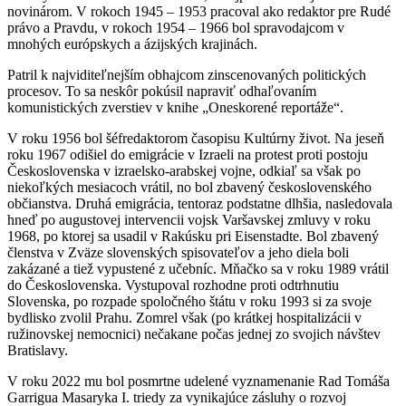
novinárom. V rokoch 1945 – 1953 pracoval ako redaktor pre Rudé
právo a Pravdu, v rokoch 1954 – 1966 bol spravodajcom v
mnohých európskych a ázijských krajinách.
Patril k najviditeľnejším obhajcom zinscenovaných politických
procesov. To sa neskôr pokúsil napraviť odhaľovaním
komunistických zverstiev v knihe „Oneskorené reportáže“.
V roku 1956 bol šéfredaktorom časopisu Kultúrny život. Na jeseň
roku 1967 odišiel do emigrácie v Izraeli na protest proti postoju
Československa v izraelsko-arabskej vojne, odkiaľ sa však po
niekoľkých mesiacoch vrátil, no bol zbavený československého
občianstva. Druhá emigrácia, tentoraz podstatne dlhšia, nasledovala
hneď po augustovej intervencii vojsk Varšavskej zmluvy v roku
1968, po ktorej sa usadil v Rakúsku pri Eisenstadte. Bol zbavený
členstva v Zväze slovenských spisovateľov a jeho diela boli
zakázané a tiež vypustené z učebníc. Mňačko sa v roku 1989 vrátil
do Československa. Vystupoval rozhodne proti odtrhnutiu
Slovenska, po rozpade spoločného štátu v roku 1993 si za svoje
bydlisko zvolil Prahu. Zomrel však (po krátkej hospitalizácii v
ružinovskej nemocnici) nečakane počas jednej zo svojich návštev
Bratislavy.
V roku 2022 mu bol posmrtne udelené vyznamenanie Rad Tomáša
Garrigua Masaryka I. triedy za vynikajúce zásluhy o rozvoj