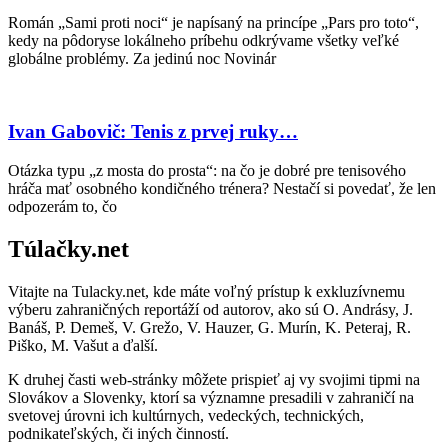
Román „Sami proti noci“ je napísaný na princípe „Pars pro toto“,
kedy na pôdoryse lokálneho príbehu odkrývame všetky veľké
globálne problémy. Za jedinú noc Novinár
Ivan Gabovič: Tenis z prvej ruky…
Otázka typu „z mosta do prosta“: na čo je dobré pre tenisového
hráča mať osobného kondičného trénera? Nestačí si povedať, že len
odpozerám to, čo
Túlačky.net
Vitajte na Tulacky.net, kde máte voľný prístup k exkluzívnemu
výberu zahraničných reportáží od autorov, ako sú O. Andrásy, J.
Banáš, P. Demeš, V. Grežo, V. Hauzer, G. Murín, K. Peteraj, R.
Piško, M. Vašut a ďalší.
K druhej časti web-stránky môžete prispieť aj vy svojimi tipmi na
Slovákov a Slovenky, ktorí sa významne presadili v zahraničí na
svetovej úrovni ich kultúrnych, vedeckých, technických,
podnikateľských, či iných činností.