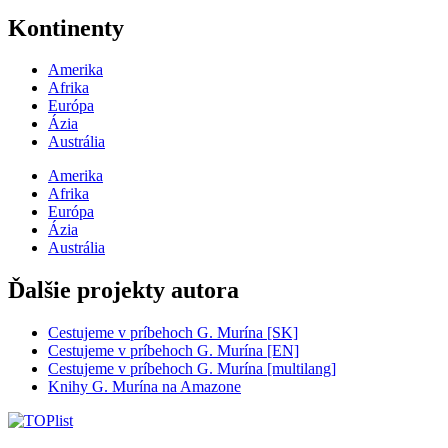
Kontinenty
Amerika
Afrika
Európa
Ázia
Austrália
Amerika
Afrika
Európa
Ázia
Austrália
Ďalšie projekty autora
Cestujeme v príbehoch G. Murína [SK]
Cestujeme v príbehoch G. Murína [EN]
Cestujeme v príbehoch G. Murína [multilang]
Knihy G. Murína na Amazone