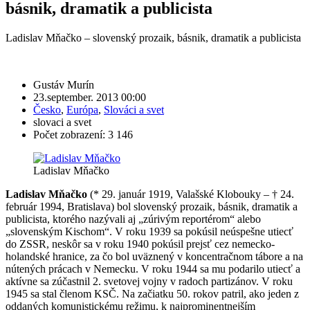
básnik, dramatik a publicista
Ladislav Mňačko – slovenský prozaik, básnik, dramatik a publicista
Gustáv Murín
23.september. 2013 00:00
Česko
,
Európa
,
Slováci a svet
slovaci a svet
Počet zobrazení: 3 146
Ladislav Mňačko
Ladislav Mňačko
(* 29. január 1919, Valašské Klobouky – † 24.
február 1994, Bratislava) bol slovenský prozaik, básnik, dramatik a
publicista, ktorého nazývali aj „zúrivým reportérom“ alebo
„slovenským Kischom“. V roku 1939 sa pokúsil neúspešne utiecť
do ZSSR, neskôr sa v roku 1940 pokúsil prejsť cez nemecko-
holandské hranice, za čo bol uväznený v koncentračnom tábore a na
nútených prácach v Nemecku. V roku 1944 sa mu podarilo utiecť a
aktívne sa zúčastnil 2. svetovej vojny v radoch partizánov. V roku
1945 sa stal členom KSČ. Na začiatku 50. rokov patril, ako jeden z
oddaných komunistickému režimu, k najprominentnejším