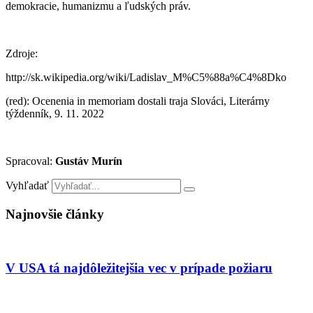
demokracie, humanizmu a ľudských práv.
Zdroje:
http://sk.wikipedia.org/wiki/Ladislav_M%C5%88a%C4%8Dko
(red): Ocenenia in memoriam dostali traja Slováci, Literárny
týždenník, 9. 11. 2022
Spracoval:
Gustáv Murín
Vyhľadať
Najnovšie články
V USA tá najdôležitejšia vec v prípade požiaru