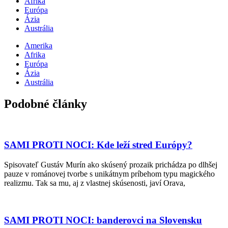
Afrika
Európa
Ázia
Austrália
Amerika
Afrika
Európa
Ázia
Austrália
Podobné články
SAMI PROTI NOCI: Kde leží stred Európy?
Spisovateľ Gustáv Murín ako skúsený prozaik prichádza po dlhšej
pauze v románovej tvorbe s unikátnym príbehom typu magického
realizmu. Tak sa mu, aj z vlastnej skúsenosti, javí Orava,
SAMI PROTI NOCI: banderovci na Slovensku