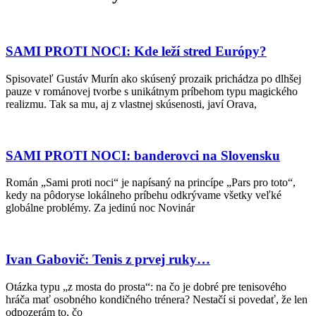
SAMI PROTI NOCI: Kde leží stred Európy?
Spisovateľ Gustáv Murín ako skúsený prozaik prichádza po dlhšej
pauze v románovej tvorbe s unikátnym príbehom typu magického
realizmu. Tak sa mu, aj z vlastnej skúsenosti, javí Orava,
SAMI PROTI NOCI: banderovci na Slovensku
Román „Sami proti noci“ je napísaný na princípe „Pars pro toto“,
kedy na pôdoryse lokálneho príbehu odkrývame všetky veľké
globálne problémy. Za jedinú noc Novinár
Ivan Gabovič: Tenis z prvej ruky…
Otázka typu „z mosta do prosta“: na čo je dobré pre tenisového
hráča mať osobného kondičného trénera? Nestačí si povedať, že len
odpozerám to, čo