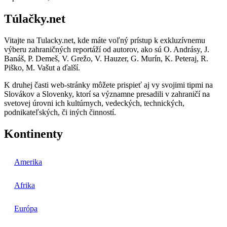
Túlačky.net
Vitajte na Tulacky.net, kde máte voľný prístup k exkluzívnemu
výberu zahraničných reportáží od autorov, ako sú O. Andrásy, J.
Banáš, P. Demeš, V. Grežo, V. Hauzer, G. Murín, K. Peteraj, R.
Piško, M. Vašut a ďalší.
K druhej časti web-stránky môžete prispieť aj vy svojimi tipmi na
Slovákov a Slovenky, ktorí sa významne presadili v zahraničí na
svetovej úrovni ich kultúrnych, vedeckých, technických,
podnikateľských, či iných činností.
Kontinenty
Amerika
Afrika
Európa