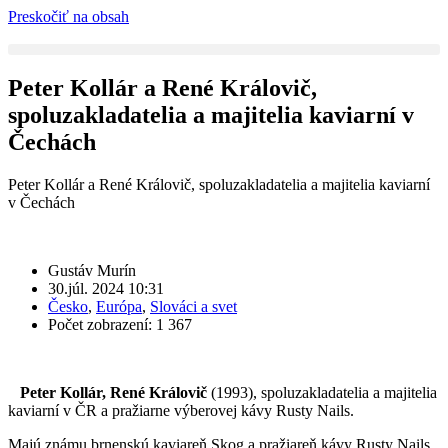
Preskočiť na obsah
Peter Kollár a René Královič,
spoluzakladatelia a majitelia kaviarní v
Čechách
Peter Kollár a René Královič, spoluzakladatelia a majitelia kaviarní
v Čechách
Gustáv Murín
30.júl. 2024 10:31
Česko
,
Európa
,
Slováci a svet
Počet zobrazení: 1 367
Peter Kollár, René Královič
(1993), spoluzakladatelia a majitelia
kaviarní v ČR a pražiarne výberovej kávy Rusty Nails.
Majú známu brnenskú kaviareň Skog a pražiareň kávy Rusty Nails.