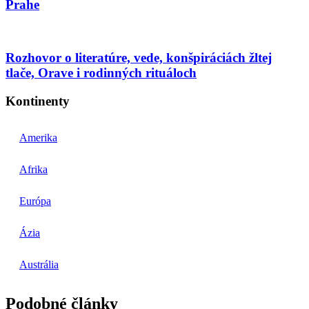
Prahe
Rozhovor o literatúre, vede, konšpiráciách žltej
tlače, Orave i rodinných rituáloch
Kontinenty
Amerika
Afrika
Európa
Ázia
Austrália
Podobné články