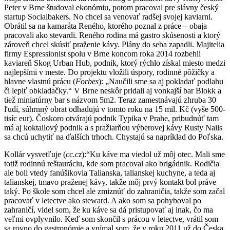
Peter v Brne študoval ekonómiu, potom pracoval pre slávny český
startup Socialbakers. No chcel sa venovať radšej svojej kaviarni.
Obrátil sa na kamaráta Reného, ktorého
poznal z práce – obaja
pracovali ako stevardi. Reného
rodina má gastro skúsenosti a ktorý
zároveň chcel skúsiť praženie kávy. Plány do seba zapadli. Majitelia
firmy Espressionist spolu v Brne koncom roka 2014 rozbehli
kaviareň Skog Urban Hub, podnik, ktorý rýchlo získal miesto medzi
najlepšími v meste. Do projektu vložili úspory, rodinné pôžičky a
hlavne vlastnú prácu (
Forbes
): „Naučili sme sa aj pokladať podlahu
či lepiť obkladačky.“ V Brne neskôr pridali aj vonkajší bar Blokk a
tiež miniatúrny bar s názvom 5m2. Teraz zamestnávajú zhruba 30
ľudí, súhrnný obrat odhadujú v tomto roku na 15 mil. Kč (vyše 500-
tisíc eur). Čoskoro otvárajú podnik Typika v Prahe, pribudnúť tam
má aj koktailový podnik a s pražiarňou výberovej kávy Rusty Nails
sa chcú uchytiť na ďalších trhoch. Chystajú sa napríklad do Poľska.
Kollár vysvetľuje (
cc.cz
):“
Ku káve ma viedol už môj otec.
Mali sme
totiž rodinnú reštauráciu, kde som pracoval ako brigádnik.
Rodičia
ale boli vtedy fanúšikovia Talianska, talianskej kuchyne, a teda aj
talianskej, tmavo praženej kávy, takže môj prvý kontakt bol práve
taký.
Po škole som chcel ale zmiznúť do zahraničia, takže som začal
pracovať v letectve ako steward.
A ako som sa pohyboval po
zahraničí, videl som, že ku káve sa dá pristupovať aj inak, čo ma
veľmi ovplyvnilo.
Keď som skončil s prácou v letectve, vrátil som
sa rovno do gastronómie a vnímal som, že v roku 2011 už do Česka