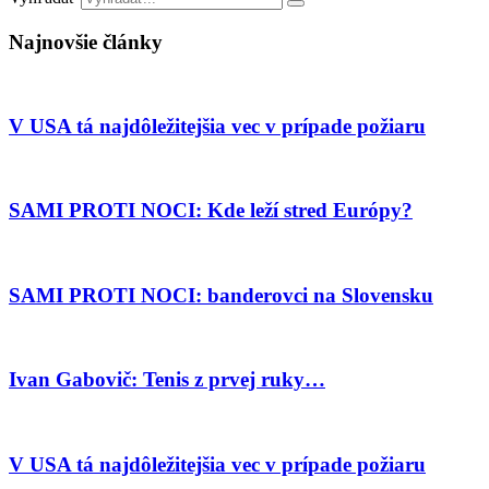
Najnovšie články
V USA tá najdôležitejšia vec v prípade požiaru
SAMI PROTI NOCI: Kde leží stred Európy?
SAMI PROTI NOCI: banderovci na Slovensku
Ivan Gabovič: Tenis z prvej ruky…
V USA tá najdôležitejšia vec v prípade požiaru