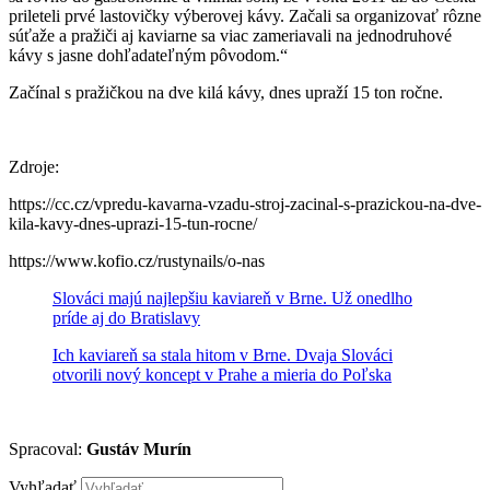
prileteli prvé lastovičky výberovej kávy.
Začali sa organizovať rôzne
súťaže a pražiči aj kaviarne sa viac zameriavali na jednodruhové
kávy s jasne dohľadateľným pôvodom.
“
Začínal s pražičkou na dve kilá kávy, dnes upraží 15 ton ročne.
Zdroje:
https://cc.cz/vpredu-kavarna-vzadu-stroj-zacinal-s-prazickou-na-dve-
kila-kavy-dnes-uprazi-15-tun-rocne/
https://www.kofio.cz/rustynails/o-nas
Slováci majú najlepšiu kaviareň v Brne. Už onedlho
príde aj do Bratislavy
Ich kaviareň sa stala hitom v Brne. Dvaja Slováci
otvorili nový koncept v Prahe a mieria do Poľska
Spracoval:
Gustáv Murín
Vyhľadať