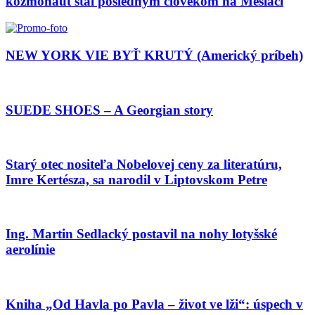
kozmonaut stal posledným človekom na Mesiaci
NEW YORK VIE BYŤ KRUTÝ (Americký príbeh)
SUEDE SHOES – A Georgian story
Starý otec nositeľa Nobelovej ceny za literatúru,
Imre Kertésza, sa narodil v Liptovskom Petre
Ing. Martin Sedlacký postavil na nohy lotyšské
aerolínie
Kniha „Od Havla po Pavla – život ve lži“: úspech v