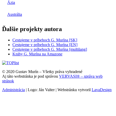
Ázia
Austrália
Ďalšie projekty autora
Cestujeme v príbehoch G. Murína [SK]
Cestujeme v príbehoch G. Murína [EN]
Cestujeme v príbehoch G. Murína [multilang]
Knihy G. Murína na Amazone
© 2020 Gustav Murín – Všetky práva vyhradené
Aj táto webstránka je pod správou
VERVASI® – správa web
stránok
Administrácia
| Logo: Ján Valter | Webstránku vytvoril
LavaDesign