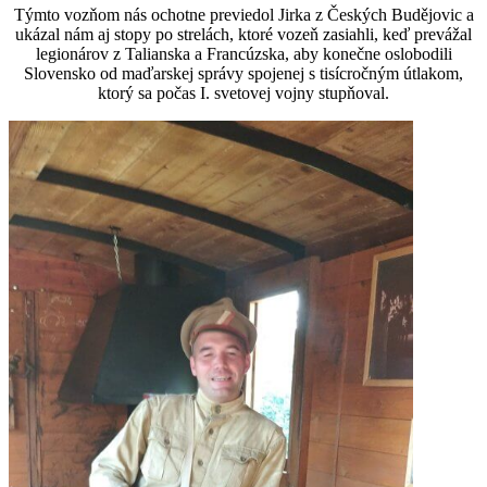
Týmto vozňom nás ochotne previedol Jirka z Českých Budějovic a
ukázal nám aj stopy po strelách, ktoré vozeň zasiahli, keď prevážal
legionárov z Talianska a Francúzska, aby konečne oslobodili
Slovensko od maďarskej správy spojenej s tisícročným útlakom,
ktorý sa počas I. svetovej vojny stupňoval.