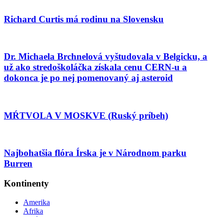
Richard Curtis má rodinu na Slovensku
Dr. Michaela Brchnelová vyštudovala v Belgicku, a
už ako stredoškoláčka získala cenu CERN-u a
dokonca je po nej pomenovaný aj asteroid
MŔTVOLA V MOSKVE (Ruský príbeh)
Najbohatšia flóra Írska je v Národnom parku
Burren
Kontinenty
Amerika
Afrika