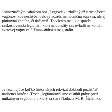
Jednoznačným ťahákom bol „Legiovlak“ zložený až z dvanástich
vagónov, kde nechýbal delový vozeň, nemocničná súprava, ale aj
plukovná kantína, či tlačiareň. To všetko mali k dispozícii
československí legionári, ktorí na dôležitý čas ovládli na konci I.
svetovej vojny celú Trans-sibírsku magistrálu.
Je fascinujúce koľko historických rekvizít dokázali pozháňať
nadšenci histórie. Troch „legionárov“ sme zastihli práve pred
unikátnym vagónom, o ktorý sa stará Nadácia M. R. Štefánika.