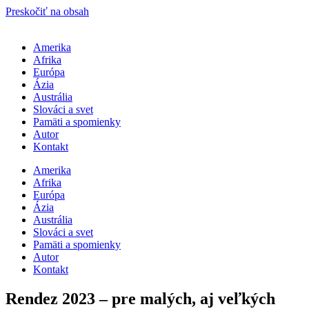
Preskočiť na obsah
Amerika
Afrika
Európa
Ázia
Austrália
Slováci a svet
Pamäti a spomienky
Autor
Kontakt
Amerika
Afrika
Európa
Ázia
Austrália
Slováci a svet
Pamäti a spomienky
Autor
Kontakt
Rendez 2023 – pre malých, aj veľkých