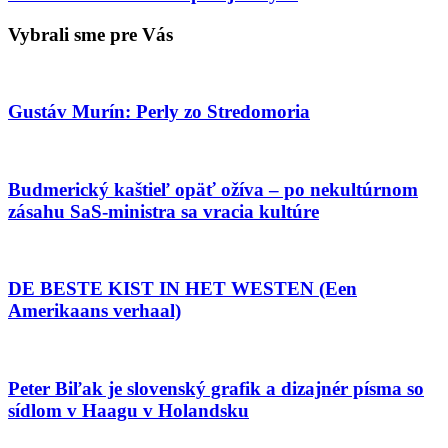
Vybrali sme pre Vás
Gustáv Murín: Perly zo Stredomoria
Budmerický kaštieľ opäť ožíva – po nekultúrnom
zásahu SaS-ministra sa vracia kultúre
DE BESTE KIST IN HET WESTEN (Een
Amerikaans verhaal)
Peter Biľak je slovenský grafik a dizajnér písma so
sídlom v Haagu v Holandsku