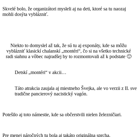
Skvelé bolo, že organizátori mysleli aj na deti, ktoré sa tu naozaj
mohli dosýta vyblázniť.
Niekto to domyslel až tak, že sú tu aj exponáty, kde sa môžu
vyblázniť klasickí chalanskí „montéri“, čo si na všetko technické
radi siahnu a vôbec najradšej by to rozmontovali až k podstate 🙂
Detskí „montéri“ v akcii…
Táto atrakcia zaujala aj miestneho Švejka, ale vo verzii z II. sve
tradične pancierový nacistický vagón.
Potešilo aj toto námestie, kde sa občerstvili nielen železničiari.
Pre menej náročných tu bola aj takáto originálna sprcha.