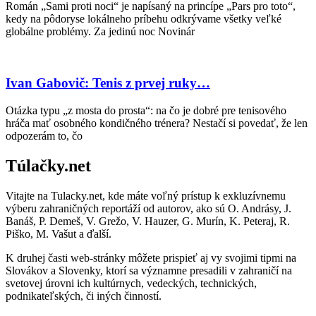
Román „Sami proti noci“ je napísaný na princípe „Pars pro toto“,
kedy na pôdoryse lokálneho príbehu odkrývame všetky veľké
globálne problémy. Za jedinú noc Novinár
Ivan Gabovič: Tenis z prvej ruky…
Otázka typu „z mosta do prosta“: na čo je dobré pre tenisového
hráča mať osobného kondičného trénera? Nestačí si povedať, že len
odpozerám to, čo
Túlačky.net
Vitajte na Tulacky.net, kde máte voľný prístup k exkluzívnemu
výberu zahraničných reportáží od autorov, ako sú O. Andrásy, J.
Banáš, P. Demeš, V. Grežo, V. Hauzer, G. Murín, K. Peteraj, R.
Piško, M. Vašut a ďalší.
K druhej časti web-stránky môžete prispieť aj vy svojimi tipmi na
Slovákov a Slovenky, ktorí sa významne presadili v zahraničí na
svetovej úrovni ich kultúrnych, vedeckých, technických,
podnikateľských, či iných činností.