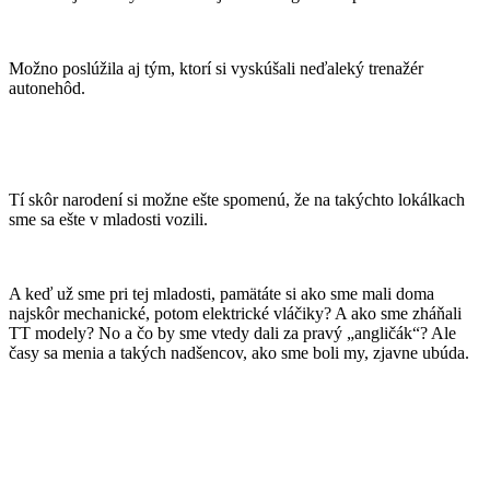
Možno poslúžila aj tým, ktorí si vyskúšali neďaleký trenažér
autonehôd.
Tí skôr narodení si možne ešte spomenú, že na takýchto lokálkach
sme sa ešte v mladosti vozili.
A keď už sme pri tej mladosti, pamätáte si ako sme mali doma
najskôr mechanické, potom elektrické vláčiky? A ako sme zháňali
TT modely? No a čo by sme vtedy dali za pravý „angličák“? Ale
časy sa menia a takých nadšencov, ako sme boli my, zjavne ubúda.