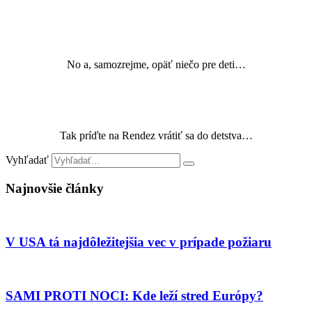
No a, samozrejme, opäť niečo pre deti…
Tak príďte na Rendez vrátiť sa do detstva…
Vyhľadať
Najnovšie články
V USA tá najdôležitejšia vec v prípade požiaru
SAMI PROTI NOCI: Kde leží stred Európy?