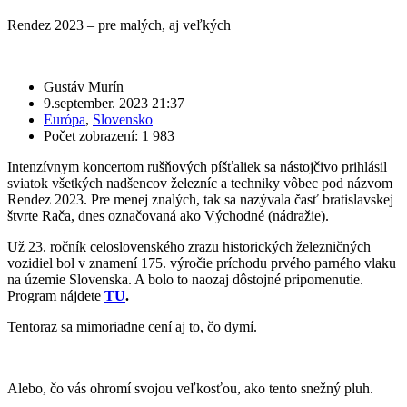
Rendez 2023 – pre malých, aj veľkých
Gustáv Murín
9.september. 2023 21:37
Európa
,
Slovensko
Počet zobrazení: 1 983
Intenzívnym koncertom rušňových píšťaliek sa nástojčivo prihlásil
sviatok všetkých nadšencov železníc a techniky vôbec pod názvom
Rendez 2023. Pre menej znalých, tak sa nazývala časť bratislavskej
štvrte Rača, dnes označovaná ako Východné (nádražie).
Už 23. ročník celoslovenského zrazu historických železničných
vozidiel bol v znamení 175. výročie príchodu prvého parného vlaku
na územie Slovenska. A bolo to naozaj dôstojné pripomenutie.
Program nájdete
TU
.
Tentoraz sa mimoriadne cení aj to, čo dymí.
Alebo, čo vás ohromí svojou veľkosťou, ako tento snežný pluh.