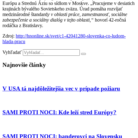
Európu a Strednú Áziu so sídlom v Moskve. „Pracujeme v desiatich
krajinách bývalého Sovietskeho zväzu. Úrad pomáha rozvíjať
medzinárodné štandard
y v oblasti práce, zamestnanosť, sociálne
zabezpečenie a sociálny dialóg v tejto oblasti,“
hovorí 42-ročná
rodáčka z Bratislavy.
Zdroj:
http://hnonline.sk/svet/c1-42041280-slovenka-co-ludom-
hlada-pracu
Vyhľadať
Najnovšie články
V USA tá najdôležitejšia vec v prípade požiaru
SAMI PROTI NOCI: Kde leží stred Európy?
SAMI PROTI NOCI: banderovci na Slovensku