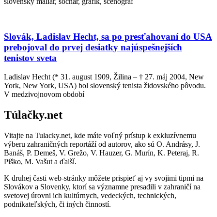
slovenský maliar, sochár, grafik, scénograf
Slovák, Ladislav Hecht, sa po presťahovaní do USA
prebojoval do prvej desiatky najúspešnejších
tenistov sveta
Ladislav Hecht (* 31. august 1909, Žilina – † 27. máj 2004, New
York, New York, USA) bol slovenský tenista židovského pôvodu.
V medzivojnovom období
Túlačky.net
Vitajte na Tulacky.net, kde máte voľný prístup k exkluzívnemu
výberu zahraničných reportáží od autorov, ako sú O. Andrásy, J.
Banáš, P. Demeš, V. Grežo, V. Hauzer, G. Murín, K. Peteraj, R.
Piško, M. Vašut a ďalší.
K druhej časti web-stránky môžete prispieť aj vy svojimi tipmi na
Slovákov a Slovenky, ktorí sa významne presadili v zahraničí na
svetovej úrovni ich kultúrnych, vedeckých, technických,
podnikateľských, či iných činností.