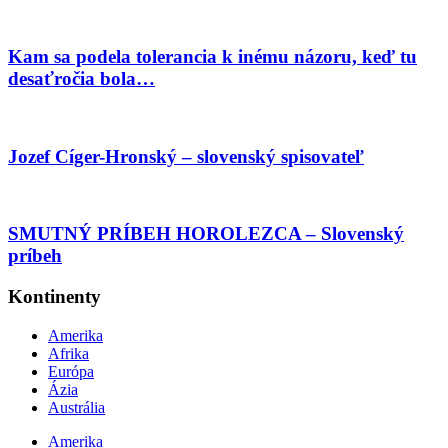
Kam sa podela tolerancia k inému názoru, keď tu
desaťročia bola…
Jozef Cíger-Hronský – slovenský spisovateľ
SMUTNÝ PRÍBEH HOROLEZCA – Slovenský
príbeh
Kontinenty
Amerika
Afrika
Európa
Ázia
Austrália
Amerika