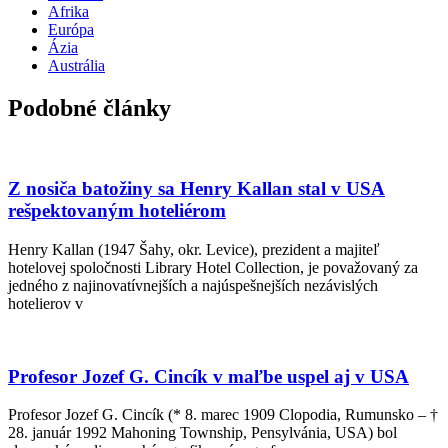
Afrika
Európa
Ázia
Austrália
Podobné články
Z nosiča batožiny sa Henry Kallan stal v USA
rešpektovaným hoteliérom
Henry Kallan (1947 Šahy, okr. Levice), prezident a majiteľ
hotelovej spoločnosti Library Hotel Collection, je považovaný za
jedného z najinovatívnejších a najúspešnejších nezávislých
hotelierov v
Profesor Jozef G. Cincík v maľbe uspel aj v USA
Profesor Jozef G. Cincík (* 8. marec 1909 Clopodia, Rumunsko – †
28. január 1992 Mahoning Township, Pensylvánia, USA) bol