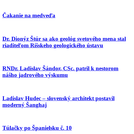
Čakanie na medveďa
Dr. Dionýz Štúr sa ako geológ svetového mena stal
riaditeľom Ríšskeho geologického ústavu
RNDr. Ladislav Šándor, CSc. patril k nestorom
nášho jadrového výskumu
Ladislav Hudec – slovenský architekt postavil
moderný Šanghaj
Túlačky po Španielsku č. 10