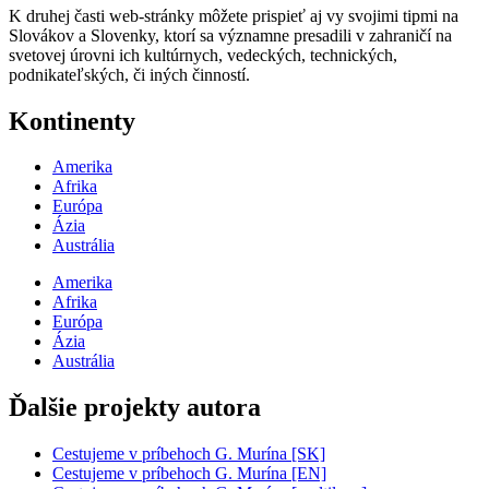
K druhej časti web-stránky môžete prispieť aj vy svojimi tipmi na
Slovákov a Slovenky, ktorí sa významne presadili v zahraničí na
svetovej úrovni ich kultúrnych, vedeckých, technických,
podnikateľských, či iných činností.
Kontinenty
Amerika
Afrika
Európa
Ázia
Austrália
Amerika
Afrika
Európa
Ázia
Austrália
Ďalšie projekty autora
Cestujeme v príbehoch G. Murína [SK]
Cestujeme v príbehoch G. Murína [EN]