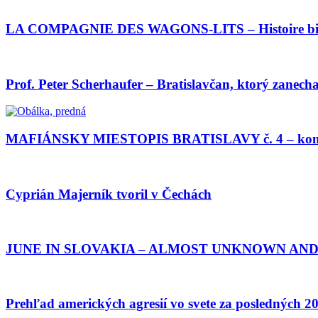
LA COMPAGNIE DES WAGONS-LITS – Histoire bié
Prof. Peter Scherhaufer – Bratislavčan, ktorý zane
MAFIÁNSKY MIESTOPIS BRATISLAVY č. 4 – konie
Cyprián Majerník tvoril v Čechách
JUNE IN SLOVAKIA – ALMOST UNKNOWN AN
Prehľad amerických agresií vo svete za posledných 2