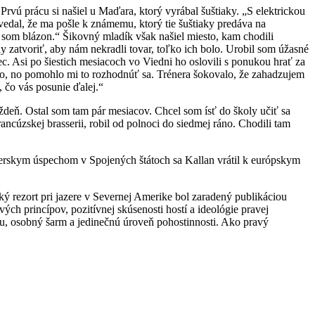
Prvú prácu si našiel u Maďara, ktorý vyrábal šuštiaky. „S elektrickou
edal, že ma pošle k známemu, ktorý tie šuštiaky predáva na
e som blázon.“ Šikovný mladík však našiel miesto, kam chodili
 zatvoriť, aby nám nekradli tovar, toľko ich bolo. Urobil som úžasné
c. Asi po šiestich mesiacoch vo Viedni ho oslovili s ponukou hrať za
a to, no pomohlo mi to rozhodnúť sa. Trénera šokovalo, že zahadzujem
, čo vás posunie ďalej.“
deň. Ostal som tam pár mesiacov. Chcel som ísť do školy učiť sa
ancúzskej brasserii, robil od polnoci do siedmej ráno. Chodili tam
lierskym úspechom v Spojených štátoch sa Kallan vrátil k európskym
ký rezort pri jazere v Severnej Amerike bol zaradený publikáciou
h princípov, pozitívnej skúsenosti hostí a ideológie pravej
itu, osobný šarm a jedinečnú úroveň pohostinnosti. Ako pravý