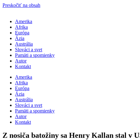
Preskočiť na obsah
Amerika
Afrika
Európa
Ázia
Austrália
Slováci a svet
Pamäti a spomienky
Autor
Kontakt
Amerika
Afrika
Európa
Ázia
Austrália
Slováci a svet
Pamäti a spomienky
Autor
Kontakt
Z nosiča batožiny sa Henry Kallan stal v