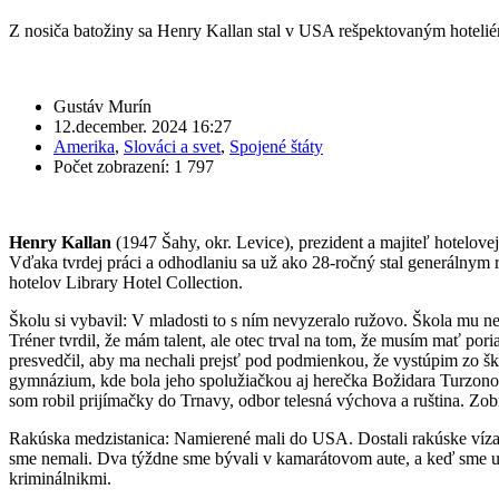
Z nosiča batožiny sa Henry Kallan stal v USA rešpektovaným hoteli
Gustáv Murín
12.december. 2024 16:27
Amerika
,
Slováci a svet
,
Spojené štáty
Počet zobrazení: 1 797
Henry Kallan
(1947 Šahy, okr. Levice)
, prezident a majiteľ hotelov
Vďaka tvrdej práci a odhodlaniu sa už ako 28-ročný stal generálnym r
hotelov Library Hotel Collection.
Školu si vybavil: V mladosti to s ním nevyzeralo ružovo. Škola mu ne
Tréner tvrdil, že mám talent, ale otec trval na tom, že musím mať por
presvedčil, aby ma nechali prejsť pod podmienkou, že vystúpim zo školy
gymnázium, kde bola jeho spolužiačkou aj herečka Božidara Turzonovo
som robil prijímačky do Trnavy, odbor telesná výchova a ruština. Zob
Rakúska medzistanica: Namierené mali do USA. Dostali rakúske víza,
sme nemali. Dva týždne sme bývali v kamarátovom aute, a keď sme už to
kriminálnikmi.