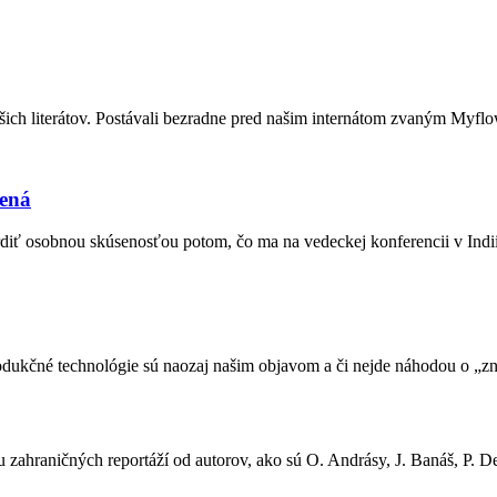
ich literátov. Postávali bezradne pred našim internátom zvaným Myflo
zená
osobnou skúsenosťou potom, čo ma na vedeckej konferencii v Indii n
produkčné technológie sú naozaj našim objavom a či nejde náhodou o 
 zahraničných reportáží od autorov, ako sú O. Andrásy, J. Banáš, P. D