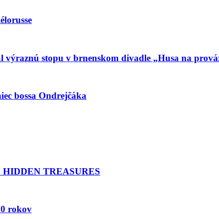
lorusse
chal výraznú stopu v brnenskom divadle „Husa na prov
c bossa Ondrejčáka
D HIDDEN TREASURES
00 rokov