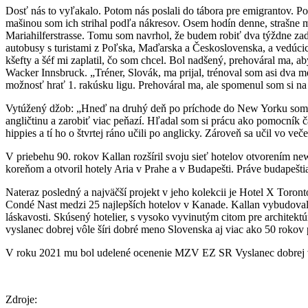
Dosť nás to vyľakalo. Potom nás poslali do tábora pre emigrantov. Po 
mašinou som ich strihal podľa nákresov. Osem hodín denne, strašne m
Mariahilferstrasse. Tomu som navrhol, že budem robiť dva týždne zad
autobusy s turistami z Poľska, Maďarska a Československa, a vedúcic
kšefty a šéf mi zaplatil, čo som chcel. Bol nadšený, prehováral ma, 
Wacker Innsbruck. „Tréner, Slovák, ma prijal, trénoval som asi dva m
možnosť hrať 1. rakúsku ligu. Prehováral ma, ale spomenul som si na 
Vytúžený džob: „Hneď na druhý deň po príchode do New Yorku som si 
angličtinu a zarobiť viac peňazí. Hľadal som si prácu ako pomocník ča
hippies a tí ho o štvrtej ráno učili po anglicky. Zároveň sa učil vo ve
V priebehu 90. rokov Kallan rozšíril svoju sieť hotelov otvorením n
koreňom a otvoril hotely Aria v Prahe a v Budapešti. Práve budapeštia
Nateraz posledný a najväčší projekt v jeho kolekcii je Hotel X Toron
Condé Nast medzi 25 najlepších hotelov v Kanade. Kallan vybudoval z
láskavosti. Skúsený hotelier, s vysoko vyvinutým citom pre architekt
vyslanec dobrej vôle šíri dobré meno Slovenska aj viac ako 50 rokov
V roku 2021 mu bol udelené ocenenie MZV EZ SR Vyslanec dobrej 
Zdroje: