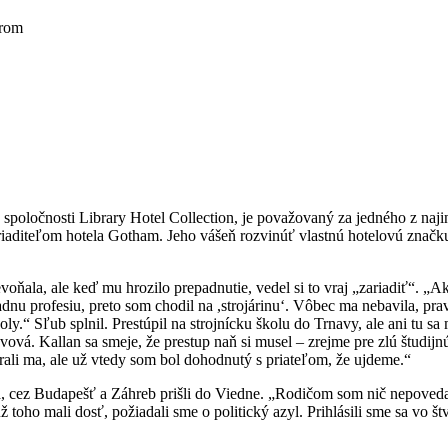
érom
ej spoločnosti Library Hotel Collection, je považovaný za jedného z naj
iaditeľom hotela Gotham. Jeho vášeň rozvinúť vlastnú hotelovú značku 
voňala, ale keď mu hrozilo prepadnutie, vedel si to vraj „zariadiť“. 
iadnu profesiu, preto som chodil na ,strojárinu‘. Vôbec ma nebavila, p
.“ Sľub splnil. Prestúpil na strojnícku školu do Trnavy, ale ani tu sa m
vá. Kallan sa smeje, že prestup naň si musel – zrejme pre zlú študij
rali ma, ale už vtedy som bol dohodnutý s priateľom, že ujdeme.“
 cez Budapešť a Záhreb prišli do Viedne. „Rodičom som nič nepovedal,
ho mali dosť, požiadali sme o politický azyl. Prihlásili sme sa vo štv