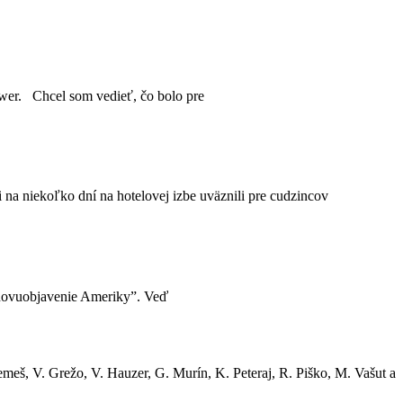
wer. Chcel som vedieť, čo bolo pre
a niekoľko dní na hotelovej izbe uväznili pre cudzincov
„znovuobjavenie Ameriky”. Veď
emeš, V. Grežo, V. Hauzer, G. Murín, K. Peteraj, R. Piško, M. Vašut a