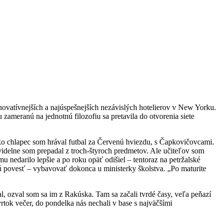
inovatívnejších a najúspešnejších nezávislých hotelierov v New Yorku.
zameranú na jednotnú filozofiu sa pretavila do otvorenia siete
„Ako chlapec som hrával futbal za Červenú hviezdu, s Čapkovičovcami.
ravidelne som prepadal z troch-štyroch predmetov. Ale učiteľov som
u nedarilo lepšie a po roku opäť odišiel – tentoraz na petržalské
nú povesť – vybavovať dokonca u ministerky školstva. „Po maturite
 ozval som sa im z Rakúska. Tam sa začali tvrdé časy, veľa peňazí
rtok večer, do pondelka nás nechali v base s najväčšími