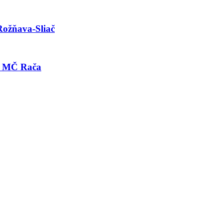
Rožňava-Sliač
ci MČ Rača