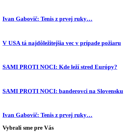
Ivan Gabovič: Tenis z prvej ruky…
V USA tá najdôležitejšia vec v prípade požiaru
SAMI PROTI NOCI: Kde leží stred Európy?
SAMI PROTI NOCI: banderovci na Slovensku
Ivan Gabovič: Tenis z prvej ruky…
Vybrali sme pre Vás