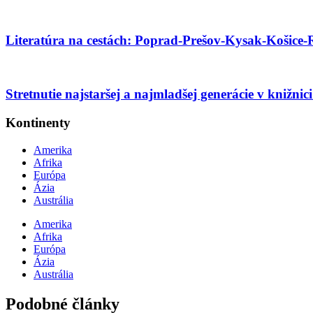
Literatúra na cestách: Poprad-Prešov-Kysak-Košice-
Stretnutie najstaršej a najmladšej generácie v knižni
Kontinenty
Amerika
Afrika
Európa
Ázia
Austrália
Amerika
Afrika
Európa
Ázia
Austrália
Podobné články