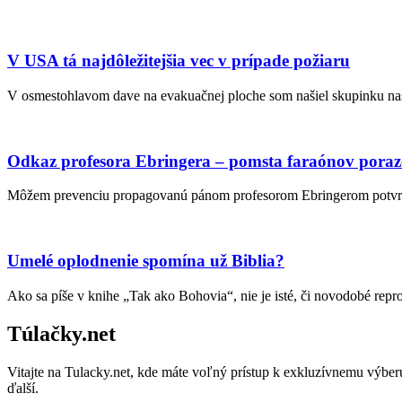
V USA tá najdôležitejšia vec v prípade požiaru
V osmestohlavom dave na evakuačnej ploche som našiel skupinku naš
Odkaz profesora Ebringera – pomsta faraónov pora
Môžem prevenciu propagovanú pánom profesorom Ebringerom potvrdiť 
Umelé oplodnenie spomína už Biblia?
Ako sa píše v knihe „Tak ako Bohovia“, nie je isté, či novodobé re
Túlačky.net
Vitajte na Tulacky.net, kde máte voľný prístup k exkluzívnemu výberu
ďalší.