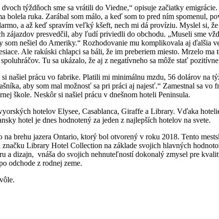
dvoch týždňoch sme sa vrátili do Viedne,“ opisuje začiatky emigrácie. 
a bolela ruka. Zarábal som málo, a keď som to pred ním spomenul, pov
armo, a až keď spravím veľký kšeft, nech mi dá províziu. Myslel si, ž
h zájazdov presvedčil, aby ľudí priviedli do obchodu. „Museli sme vždy
aby som nešiel do Ameriky.“ Rozhodovanie mu komplikovala aj ďalšia ve
esiace. Ale rakúski chlapci sa báli, že im preberiem miesto. Mrzelo m
spoluhráčov. Tu sa ukázalo, že aj z negatívneho sa môže stať pozitívne
našiel prácu vo fabrike. Platili mi minimálnu mzdu, 56 dolárov na týž
šníka, aby som mal možnosť sa pri práci aj najesť.“ Zamestnal sa vo fr
černej škole. Neskôr si našiel prácu v dnešnom hoteli Peninsula.
ewyorských hotelov Elysee, Casablanca, Giraffe a Library. Vďaka hote
nsky hotel je dnes hodnotený za jeden z najlepších hotelov na svete.
to na brehu jazera Ontario, ktorý bol otvorený v roku 2018. Tento mests
načku Library Hotel Collection na základe svojich hlavných hodnotovýc
úru a dizajn, vnáša do svojich nehnuteľností dokonalý zmysel pre kval
 po odchode z rodnej zeme.
vôle.