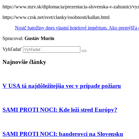
https://www.mzv.sk/diplomacia/prezentacia-slovenska-v-zahranici/vys
https://www.czsk.net/svet/clanky/osobnosti/kallan.html
Nosič batožiny dnes vlastní hotelové impérium. Ako premýšľa 
Spracoval:
Gustáv Murín
Vyhľadať
Najnovšie články
V USA tá najdôležitejšia vec v prípade požiaru
SAMI PROTI NOCI: Kde leží stred Európy?
SAMI PROTI NOCI: banderovci na Slovensku