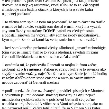
+ ten problém v poisťovni Generali iste poznajú a tak je možné
dovolať sa k nejakej asistentke, ktorá sľúbi, že to za Vás vyplní
a nasleduje celá batéria otázok, z ktorých je tá o strate kufra
najmenej podstatná
+ to všetko som splnil a bolo mi povedané, že mám čakať na ďalšie
e-mailové inštrukcie; vzápätí som dostal e-mail, ktorý ma vyzval,
aby som
škody na našom DOME
nafotil zo všetkých strán
a odoslal; zároveň ma vyzvali, aby som tie škody neodstraňoval,
kým nepríde škodová komisia; verte, smiechu som sa nezdržal
+ keď som konečne prekonal všetky záludnosti „smart“ technológie
(čím viac je „smart“ tým je to väčšia idiotina), zavolala mi pani
Generali-likvidátorka; a to som sa len začal „baviť“
+ oznámila mi, že poisťovňa Generali sa mojím kufrom začne
zaoberať až o
tri mesiace!
Pritom so stratou kufra je to rovnaké ako
s vyšetrovaním vraždy, najväčšia šanca na vyriešenie je do 24 hodín;
každým ďalším dňom stopa chladne a nikto sa Vašim kufrom
nebude zaoberať tri Generali-mesiace!
+ podľa medzinárodne uznávaných pravidiel spísaných v Montreal
Convention je limit dodania stratenej batožiny
21 dní
; nejaká
manažérska rýchlokvaška to v poisťovni Generali svojvoľne
natiahla na trojnásobok! A vôbec sa s Vami nebavia o tom, ako na
ten nezmysel prišli. Veľmi totiž dúfajú, že sa Vám ten Váš kufor