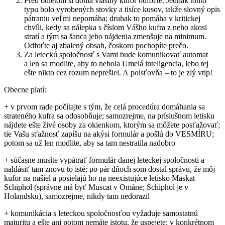
Pred odletom si doma vlastný kufor odfoťte. Jednak tohto
typu bolo vyrobených stovky a tisíce kusov, takže slovný opis
pátraniu veľmi nepomáha; druhak to pomáha v kritickej
chvíli, kedy sa nálepka s číslom Vášho kufra z neho akosi
stratí a tým sa šanca jeho nájdenia zmenšuje na minimum.
Odfoťte aj zbalený obsah, čoskoro pochopíte prečo.
Za leteckú spoločnosť s Vami bude komunikovať automat
a len sa modlite, aby to nebola Umelá inteligencia, lebo tej
ešte nikto cez rozum neprešiel. A poisťovňa – to je zlý vtip!
Obecne platí:
+ v prvom rade počítajte s tým, že celá procedúra domáhania sa
strateného kufra sa odosobňuje; samozrejme, na príslušnom letisku
nájdete ešte živé osoby za okienkom, ktorým sa môžete posťažovať;
tie Vašu sťažnosť zapíšu na akýsi formulár a pošlú do VESMÍRU;
potom sa už len modlite, aby sa tam nestratila nadobro
+ súčasne musíte vypátrať formulár danej leteckej spoločnosti a
nahlásiť tam znovu to isté; po pár dňoch som dostal správu, že môj
kufor na našiel a posielajú ho na neexistujúce letisko Maskat
Schiphol (správne má byť Muscat v Ománe; Schiphol je v
Holandsku), samozrejme, nikdy tam nedorazil
+ komunikácia s leteckou spoločnosťou vyžaduje samostatnú
maturitu a ešte ani potom nemáte istotu, že uspejete; v konkrétnom