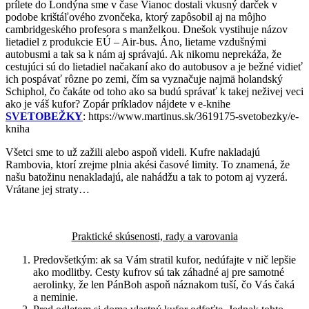
prílete do Londýna sme v čase Vianoc dostali vkusný darček v
podobe krištáľového zvončeka, ktorý zapôsobil aj na môjho
cambridgeského profesora s manželkou. Dnešok vystihuje názov
lietadiel z produkcie EÚ – Air-bus. Áno, lietame vzdušnými
autobusmi a tak sa k nám aj správajú. Ak nikomu neprekáža, že
cestujúci sú do lietadiel načakaní ako do autobusov a je bežné vidieť
ich pospávať rôzne po zemi, čím sa vyznačuje najmä holandský
Schiphol, čo čakáte od toho ako sa budú správať k takej neživej veci
ako je váš kufor? Zopár príkladov nájdete v e-knihe
SVETOBEŽKY
: https://www.martinus.sk/3619175-svetobezky/e-
kniha
Všetci sme to už zažili alebo aspoň videli. Kufre nakladajú
Rambovia, ktorí zrejme plnia akési časové limity. To znamená, že
našu batožinu nenakladajú, ale nahádžu a tak to potom aj vyzerá.
Vrátane jej straty…
Praktické skúsenosti, rady a varovania
Predovšetkým: ak sa Vám stratil kufor, nedúfajte v nič lepšie
ako modlitby. Cesty kufrov sú tak záhadné aj pre samotné
aerolinky, že len PánBoh aspoň náznakom tuší, čo Vás čaká
a neminie.