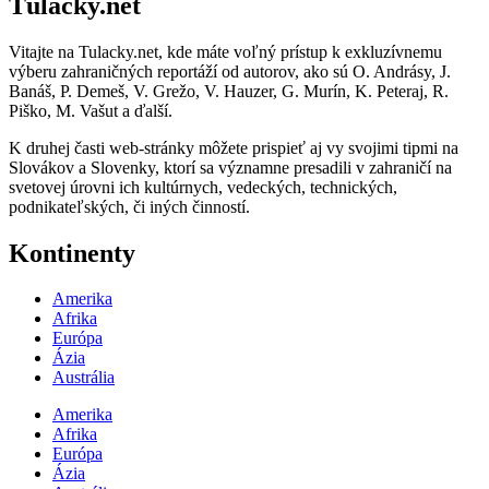
Túlačky.net
Vitajte na Tulacky.net, kde máte voľný prístup k exkluzívnemu
výberu zahraničných reportáží od autorov, ako sú O. Andrásy, J.
Banáš, P. Demeš, V. Grežo, V. Hauzer, G. Murín, K. Peteraj, R.
Piško, M. Vašut a ďalší.
K druhej časti web-stránky môžete prispieť aj vy svojimi tipmi na
Slovákov a Slovenky, ktorí sa významne presadili v zahraničí na
svetovej úrovni ich kultúrnych, vedeckých, technických,
podnikateľských, či iných činností.
Kontinenty
Amerika
Afrika
Európa
Ázia
Austrália
Amerika
Afrika
Európa
Ázia