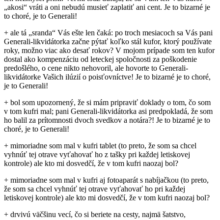
„akosi“ vráti a oni nebudú musieť zaplatiť ani cent. Je to bizarné je
to choré, je to Generali!
+ ale tá „sranda“ Vás ešte len čaká: po troch mesiacoch sa Vás pani
Generali-likvidátorka začne pýtať koľko stál kufor, ktorý používate
roky, možno viac ako desať rokov? V mojom prípade som ten kufor
dostal ako kompenzáciu od leteckej spoločnosti za poškodenie
predošlého, o cene nikto nehovoril, ale hovorte to Generali-
likvidátorke Vašich ilúzií o poisťovníctve! Je to bizarné je to choré,
je to Generali!
+ bol som upozornený, že si mám pripraviť doklady o tom, čo som
v tom kufri mal; pani Generali-likvidátorka asi predpokladá, že som
ho balil za prítomnosti dvoch svedkov a notára?! Je to bizarné je to
choré, je to Generali!
+ mimoriadne som mal v kufri tablet (to preto, že som sa chcel
vyhnúť tej otrave vyťahovať ho z tašky pri každej letiskovej
kontrole) ale kto mi dosvedčí, že v tom kufri naozaj bol?
+ mimoriadne som mal v kufri aj fotoaparát s nabíjačkou (to preto,
že som sa chcel vyhnúť tej otrave vyťahovať ho pri každej
letiskovej kontrole) ale kto mi dosvedčí, že v tom kufri naozaj bol?
+ drvivú väčšinu vecí, čo si beriete na cesty, najmä šatstvo,