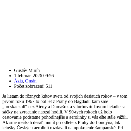
Gustáv Murín
1.február. 2026 09:56
Ázia
,
Omán
Počet zobrazení: 511
Ja lietam do rôznych kútov sveta od svojich desiatich rokov – v tom
prvom roku 1967 to bol let z Prahy do Bagdadu kam sme
„preskackali“ cez Atény a Damašok a v turbovrtuľovom lietadle sa
sáčky na zvracanie naozaj hodili. V 90-tych rokoch už bolo
cestovanie podstatne pohodlnejšie a aerolinky si vás ešte stále vážili.
Ak sme meškali desať minút pri odlete z Prahy do Londýna, tak
letušky Českých aerolínií rozdávali na upokojenie šampanské. Pri