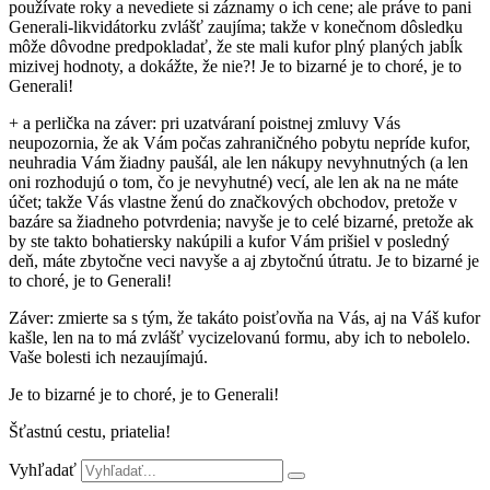
používate roky a nevediete si záznamy o ich cene; ale práve to pani
Generali-likvidátorku zvlášť zaujíma; takže v konečnom dôsledku
môže dôvodne predpokladať, že ste mali kufor plný planých jabĺk
mizivej hodnoty, a dokážte, že nie?! Je to bizarné je to choré, je to
Generali!
+ a perlička na záver: pri uzatváraní poistnej zmluvy Vás
neupozornia, že ak Vám počas zahraničného pobytu nepríde kufor,
neuhradia Vám žiadny paušál, ale len nákupy nevyhnutných (a len
oni rozhodujú o tom, čo je nevyhutné) vecí, ale len ak na ne máte
účet; takže Vás vlastne ženú do značkových obchodov, pretože v
bazáre sa žiadneho potvrdenia; navyše je to celé bizarné, pretože ak
by ste takto bohatiersky nakúpili a kufor Vám prišiel v posledný
deň, máte zbytočne veci navyše a aj zbytočnú útratu. Je to bizarné je
to choré, je to Generali!
Záver: zmierte sa s tým, že takáto poisťovňa na Vás, aj na Váš kufor
kašle, len na to má zvlášť vycizelovanú formu, aby ich to nebolelo.
Vaše bolesti ich nezaujímajú.
Je to bizarné je to choré, je to Generali!
Šťastnú cestu, priatelia!
Vyhľadať