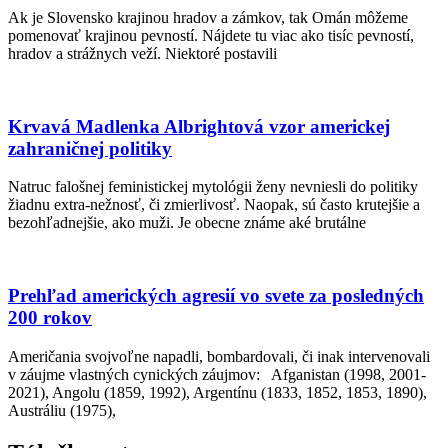
Ak je Slovensko krajinou hradov a zámkov, tak Omán môžeme
pomenovať krajinou pevností. Nájdete tu viac ako tisíc pevností,
hradov a strážnych veží. Niektoré postavili
Krvavá Madlenka Albrightová vzor americkej
zahraničnej politiky
Natruc falošnej feministickej mytológii ženy nevniesli do politiky
žiadnu extra-nežnosť, či zmierlivosť. Naopak, sú často krutejšie a
bezohľadnejšie, ako muži. Je obecne známe aké brutálne
Prehľad amerických agresií vo svete za posledných
200 rokov
Američania svojvoľne napadli, bombardovali, či inak intervenovali
v záujme vlastných cynických záujmov: Afganistan (1998, 2001-
2021), Angolu (1859, 1992), Argentínu (1833, 1852, 1853, 1890),
Austráliu (1975),