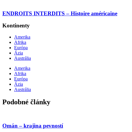
ENDROITS INTERDITS – Histoire américaine
Kontinenty
Amerika
Afrika
Európa
Ázia
Austrália
Amerika
Afrika
Európa
Ázia
Austrália
Podobné články
Omán – krajina pevností