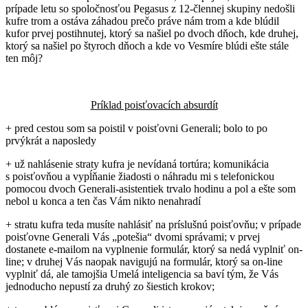
prípade letu so spoločnosťou Pegasus z 12-člennej skupiny nedošli
kufre trom a ostáva záhadou prečo práve nám trom a kde blúdil
kufor prvej postihnutej, ktorý sa našiel po dvoch dňoch, kde druhej,
ktorý sa našiel po štyroch dňoch a kde vo Vesmíre blúdi ešte stále
ten môj?
Príklad poisťovacích absurdít
+ pred cestou som sa poistil v poisťovni Generali; bolo to po
prvýkrát a naposledy
+ už nahlásenie straty kufra je nevídaná tortúra; komunikácia
s poisťovňou a vypĺňanie žiadosti o náhradu mi s telefonickou
pomocou dvoch Generali-asistentiek trvalo hodinu a pol a ešte som
nebol u konca a ten čas Vám nikto nenahradí
+ stratu kufra teda musíte nahlásiť na príslušnú poisťovňu; v prípade
poisťovne Generali Vás „potešia“ dvomi správami; v prvej
dostanete e-mailom na vyplnenie formulár, ktorý sa nedá vyplniť on-
line; v druhej Vás naopak navigujú na formulár, ktorý sa on-line
vyplniť dá, ale tamojšia Umelá inteligencia sa baví tým, že Vás
jednoducho nepustí za druhý zo šiestich krokov;