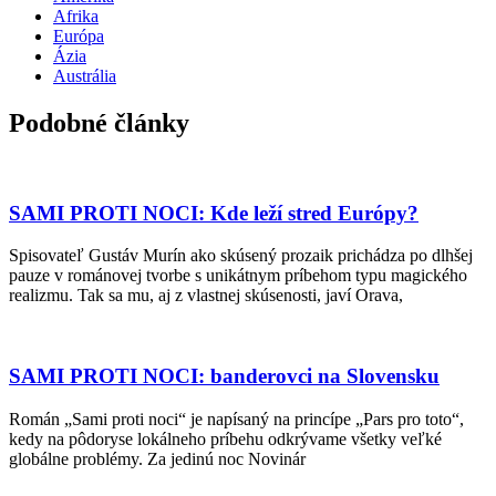
Afrika
Európa
Ázia
Austrália
Podobné články
SAMI PROTI NOCI: Kde leží stred Európy?
Spisovateľ Gustáv Murín ako skúsený prozaik prichádza po dlhšej
pauze v románovej tvorbe s unikátnym príbehom typu magického
realizmu. Tak sa mu, aj z vlastnej skúsenosti, javí Orava,
SAMI PROTI NOCI: banderovci na Slovensku
Román „Sami proti noci“ je napísaný na princípe „Pars pro toto“,
kedy na pôdoryse lokálneho príbehu odkrývame všetky veľké
globálne problémy. Za jedinú noc Novinár