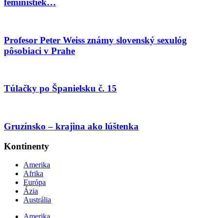
feministiek…
Profesor Peter Weiss známy slovenský sexulóg
pôsobiaci v Prahe
Túlačky po Španielsku č. 15
Gruzínsko – krajina ako lúštenka
Kontinenty
Amerika
Afrika
Európa
Ázia
Austrália
Amerika