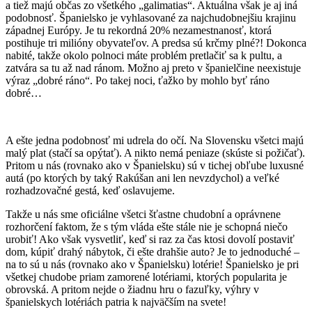
a tiež majú občas zo všetkého „galimatias“. Aktuálna však je aj iná
podobnosť. Španielsko je vyhlasované za najchudobnejšiu krajinu
západnej Európy. Je tu rekordná 20% nezamestnanosť, ktorá
postihuje tri milióny obyvateľov. A predsa sú krčmy plné?! Dokonca
nabité, takže okolo polnoci máte problém pretlačiť sa k pultu, a
zatvára sa tu až nad ránom. Možno aj preto v španielčine neexistuje
výraz „dobré ráno“. Po takej noci, ťažko by mohlo byť ráno
dobré…
A ešte jedna podobnosť mi udrela do očí. Na Slovensku všetci majú
malý plat (stačí sa opýtať). A nikto nemá peniaze (skúste si požičať).
Pritom u nás (rovnako ako v Španielsku) sú v tichej obľube luxusné
autá (po ktorých by taký Rakúšan ani len nevzdychol) a veľké
rozhadzovačné gestá, keď oslavujeme.
Takže u nás sme oficiálne všetci šťastne chudobní a oprávnene
rozhorčení faktom, že s tým vláda ešte stále nie je schopná niečo
urobiť! Ako však vysvetliť, keď si raz za čas ktosi dovolí postaviť
dom, kúpiť drahý nábytok, či ešte drahšie auto? Je to jednoduché –
na to sú u nás (rovnako ako v Španielsku) lotérie! Španielsko je pri
všetkej chudobe priam zamorené lotériami, ktorých popularita je
obrovská. A pritom nejde o žiadnu hru o fazuľky, výhry v
španielskych lotériách patria k najväčším na svete!