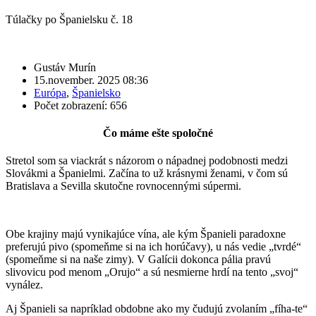
Túlačky po Španielsku č. 18
Gustáv Murín
15.november. 2025 08:36
Európa
,
Španielsko
Počet zobrazení: 656
Čo máme ešte spoločné
Stretol som sa viackrát s názorom o nápadnej podobnosti medzi
Slovákmi a Španielmi. Začína to už krásnymi ženami, v čom sú
Bratislava a Sevilla skutočne rovnocennými súpermi.
Obe krajiny majú vynikajúce vína, ale kým Španieli paradoxne
preferujú pivo (spomeňme si na ich horúčavy), u nás vedie „tvrdé“
(spomeňme si na naše zimy). V Galícii dokonca pália pravú
slivovicu pod menom „Orujo“ a sú nesmierne hrdí na tento „svoj“
vynález.
Aj Španieli sa napríklad obdobne ako my čudujú zvolaním „fíha-te“