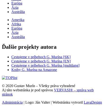
Európa
Ázia
Austrália
Amerika
Afrika
Európa
Ázia
Austrália
Ďalšie projekty autora
Cestujeme v príbehoch G. Murína [SK]
Cestujeme v príbehoch G. Murína [EN]
Cestujeme v príbehoch G. Murína [multilang]
Knihy G. Murína na Amazone
© 2020 Gustav Murín – Všetky práva vyhradené
Aj táto webstránka je pod správou
VERVASI® – správa web
stránok
Administrácia
| Logo: Ján Valter | Webstránku vytvoril
LavaDesign