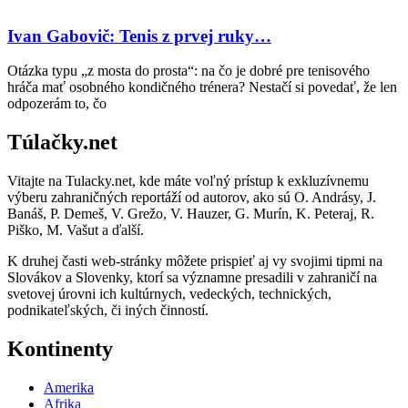
Ivan Gabovič: Tenis z prvej ruky…
Otázka typu „z mosta do prosta“: na čo je dobré pre tenisového
hráča mať osobného kondičného trénera? Nestačí si povedať, že len
odpozerám to, čo
Túlačky.net
Vitajte na Tulacky.net, kde máte voľný prístup k exkluzívnemu
výberu zahraničných reportáží od autorov, ako sú O. Andrásy, J.
Banáš, P. Demeš, V. Grežo, V. Hauzer, G. Murín, K. Peteraj, R.
Piško, M. Vašut a ďalší.
K druhej časti web-stránky môžete prispieť aj vy svojimi tipmi na
Slovákov a Slovenky, ktorí sa významne presadili v zahraničí na
svetovej úrovni ich kultúrnych, vedeckých, technických,
podnikateľských, či iných činností.
Kontinenty
Amerika
Afrika