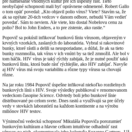
pre namiešanie vhodných kultúr pre ich úspešný rast. Tieto
neobyčajné schopnosti mali byť oprávnene odmenené. Robert Gallo
o tom opäť povedal: „Kto objavil polio vírus? Viete? Stavím sa, že
ak sa opýtate 20-tich vedcov v danom odbore, nebudú Vám vedieť
povedať. Sám to neviem. Ale viete, kto dostal Nobelovu cenu za
polio? Bol to John Enders, a to pre zistenie, ako rastie.“
Popovič sa pokúsil infikovať bunkovú líniu vírusom, objaveným v
krvných vzorkách, zaslaných do laboratória. Vybral si rakovinové
bunky, ktoré rástli a delili sa neusporiadane, a dúfal, že ak sa tieto
bunky rozmnožia, tak vírus v ich vnútri by sa tiež zmnožil. Ale bol v
tom háčik. HIV vírus je taký rýchly zabijak, že je nutné použiť takú
bunkovú líniu, ktorá bude rásť rýchlejšie, ako HIV zabíjať. Navyše
aj HIV vírus má svoju variabilitu a rôzne typy vírusu sa chovajú
rôzne.
Na jar roku 1984 Popovič úspešne infikoval niekoľko rozdielnych
bunkových línii s HIV. Svoje výsledky publikoval v renomovanom
vedeckom časopise
Science
. Odvtedy boli jeho bunkové línie
distribuované po celom svete. Dnes rastú a využívajú sa pre účely
vedy v stovkách laboratórií na každom kontinente a na výrobu
miliónov HIV testov.
Výnimočnú vedeckú schopnosť Mikuláša Popoviča porozumieť
bunkovým kultúram a hlavne celkom intuitívne odhadnúť rast
vírusov na nich, okomentovala jeho kolegyňa Suzanne Gartner: „Už