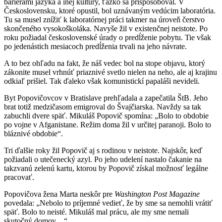
bariérami jazyka a inej kultúry, ťažko sa prispôsoboval. V
Československu, ktoré opustil, bol uznávaným vedúcim laboratória.
Tu sa musel znížiť k laboratórnej práci takmer na úroveň čerstvo
skončeného vysokoškoláka. Navyše žil v existenčnej neistote. Po
roku požiadal československé úrady o predĺženie pobytu. Tie však
po jedenástich mesiacoch predĺženia trvali na jeho návrate.
A to bez ohľadu na fakt, že náš vedec bol na stope objavu, ktorý
zákonite musel vrhnúť priaznivé svetlo nielen na neho, ale aj krajinu
odkiaľ prišiel. Tak ďaleko však komunistickí papaláši nevideli.
Byt Popovičovcov v Bratislave prehľadala a zapečatila ŠtB. Jeho
brat totiž medzičasom emigroval do Švajčiarska. Navždy sa tak
zabuchli dvere späť. Mikuláš Popovič spomína: „Bolo to obdobie
po vojne v Afganistane. Režim doma žil v určitej paranoji. Bolo to
bláznivé obdobie“.
Tri ďalšie roky žil Popovič aj s rodinou v neistote. Najskôr, keď
požiadali o utečenecký azyl. Po jeho udelení nastalo čakanie na
takzvanú zelenú kartu, ktorou by Popovič získal možnosť legálne
pracovať.
Popovičova žena Marta neskôr pre
Washington Post Magazine
povedala: „Nebolo to príjemné vedieť, že by sme sa nemohli vrátiť
späť. Bolo to neisté. Mikuláš mal prácu, ale my sme nemali
skutočný domov…“