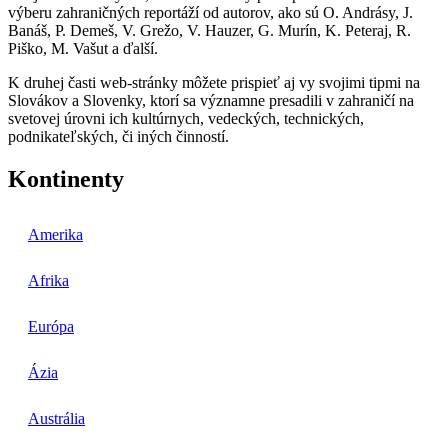
výberu zahraničných reportáží od autorov, ako sú O. Andrásy, J.
Banáš, P. Demeš, V. Grežo, V. Hauzer, G. Murín, K. Peteraj, R.
Piško, M. Vašut a ďalší.
K druhej časti web-stránky môžete prispieť aj vy svojimi tipmi na
Slovákov a Slovenky, ktorí sa významne presadili v zahraničí na
svetovej úrovni ich kultúrnych, vedeckých, technických,
podnikateľských, či iných činností.
Kontinenty
Amerika
Afrika
Európa
Ázia
Austrália