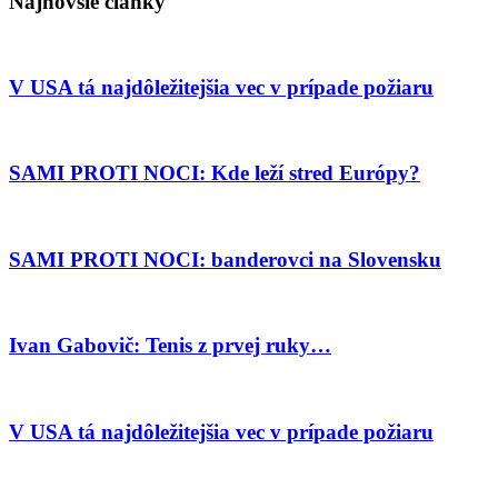
Najnovšie články
V USA tá najdôležitejšia vec v prípade požiaru
SAMI PROTI NOCI: Kde leží stred Európy?
SAMI PROTI NOCI: banderovci na Slovensku
Ivan Gabovič: Tenis z prvej ruky…
V USA tá najdôležitejšia vec v prípade požiaru