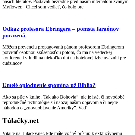
našich literátov. Postávali bezradne pred našim internátom zvaným
Myflower. Chcel som vedieť, čo bolo pre
Odkaz profesora Ebringera – pomsta faraónov
porazená
Môžem prevenciu propagovanú pánom profesorom Ebringerom
potvrdiť osobnou skúsenosťou potom, čo ma na vedeckej
konferencii v Indii na niekoľko dní na hotelovej izbe uväznili pre
cudzincov
Umelé oplodnenie spomína už Biblia?
Ako sa píše v knihe „Tak ako Bohovia“, nie je isté, či novodobé
reprodukčné technológie sú naozaj našim objavom a či nejde
náhodou o „znovuobjavenie Ameriky”. Veď
Túlačky.net
Vitajte na Tulacky.net, kde máte voľný prístup k exkluzívnemu