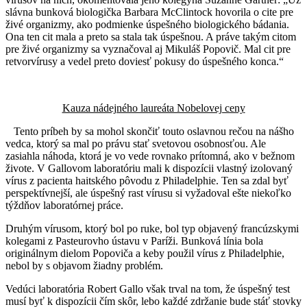
slávna bunková biologička Barbara McClintock hovorila o cite pre
živé organizmy, ako podmienke úspešného biologického bádania.
Ona ten cit mala a preto sa stala tak úspešnou. A práve takým citom
pre živé organizmy sa vyznačoval aj Mikuláš Popovič. Mal cit pre
retvorvírusy a vedel preto doviesť pokusy do úspešného konca.“
Kauza nádejného laureáta Nobelovej ceny
Tento príbeh by sa mohol skončiť touto oslavnou rečou na nášho
vedca, ktorý sa mal po právu stať svetovou osobnosťou. Ale
zasiahla náhoda, ktorá je vo vede rovnako prítomná, ako v bežnom
živote. V Gallovom laboratóriu mali k dispozícii vlastný izolovaný
vírus z pacienta haitského pôvodu z Philadelphie. Ten sa zdal byť
perspektívnejší, ale úspešný rast vírusu si vyžadoval ešte niekoľko
týždňov laboratórnej práce.
Druhým vírusom, ktorý bol po ruke, bol typ objavený francúzskymi
kolegami z Pasteurovho ústavu v Paríži. Bunková línia bola
originálnym dielom Popoviča a keby použil vírus z Philadelphie,
nebol by s objavom žiadny problém.
Vedúci laboratória Robert Gallo však trval na tom, že úspešný test
musí byť k dispozícii čím skôr, lebo každé zdržanie bude stáť stovky