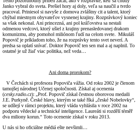
Tento pozoruhodný príbeh začal, ako v rozprávke, keď sa chudý
Janko vybral do sveta. Prešiel hory aj doly, veľa sa naučil a tvrdo
pracoval. Priniesol si navyše z domova zvláštny cit a talent, ktorý
chýbal miestnym obyvateľov vysnenej krajiny. Rozprávkový koniec
sa však nekonal. Ani princezná, ani pol kráľovstva sa nestali
odmenou vedcovi, ktorý ušiel z krajiny prenasledovanej drakom
komunizmu, aby pomohol miliónom ľudí na celom svete. Mikuláš
Popovič je príkladom toho, že na rozprávky tento svet neverí. A
predsa sa oplatí snívať. Doktor Popovič ten sen mal a aj naplnil. To
ostatné je už žiaľ viac politika, než veda…
Ani doma prorokom?
V Čechách si profesora Popoviča vážia. Od roku 2002 je členom
tamojšej národnej Učenej spoločnosti. Získal aj ocenenia
(
cesky.radio.cz
): „Prof. Popovič získal čestnou oborovou medaili
J.E. Purkyně. České hlavy, kterým se také říká „české Nobelovky“,
se udílejí v rámci projektu, který vláda vyhlásila v roce 2002 na
podporu vědecké a technické inteligence. Laureáti si rozdělí téměř
dva miliony korun.“ Toto ocenenie získal v roku 2013.
U nás si ho oficiálne médiá ešte nevšimli…