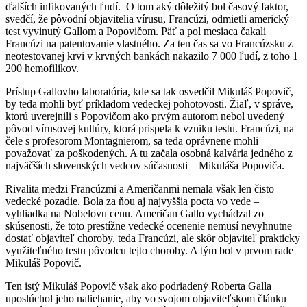
ďalších infikovaných ľudí. O tom aký dôležitý bol časový faktor,
svedčí, že pôvodní objavitelia vírusu, Francúzi, odmietli americký
test vyvinutý Gallom a Popovičom. Päť a pol mesiaca čakali
Francúzi na patentovanie vlastného. Za ten čas sa vo Francúzsku z
neotestovanej krvi v krvných bankách nakazilo 7 000 ľudí, z toho 1
200 hemofilikov.
Prístup Gallovho laboratória, kde sa tak osvedčil Mikuláš Popovič,
by teda mohli byť príkladom vedeckej pohotovosti. Žiaľ, v správe,
ktorú uverejnili s Popovičom ako prvým autorom nebol uvedený
pôvod vírusovej kultúry, ktorá prispela k vzniku testu. Francúzi, na
čele s profesorom Montagnierom, sa teda oprávnene mohli
považovať za poškodených. A tu začala osobná kalvária jedného z
najväčších slovenských vedcov súčasnosti – Mikuláša Popoviča.
Rivalita medzi Francúzmi a Američanmi nemala však len čisto
vedecké pozadie. Bola za ňou aj najvyššia pocta vo vede –
vyhliadka na Nobelovu cenu. Američan Gallo vychádzal zo
skúsenosti, že toto prestížne vedecké ocenenie nemusí nevyhnutne
dostať objaviteľ choroby, teda Francúzi, ale skôr objaviteľ prakticky
využiteľného testu pôvodcu tejto choroby. A tým bol v prvom rade
Mikuláš Popovič.
Ten istý Mikuláš Popovič však ako podriadený Roberta Galla
uposlúchol jeho naliehanie, aby vo svojom objaviteľskom článku