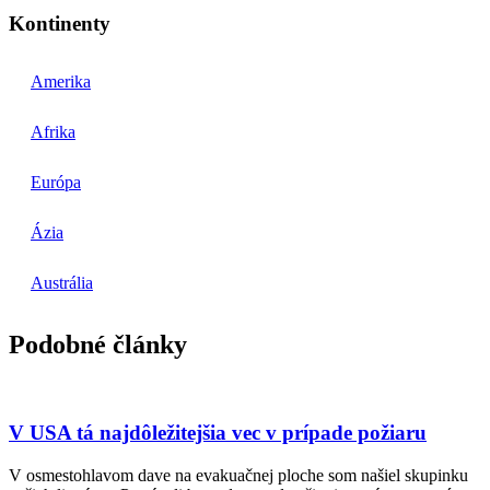
Kontinenty
Amerika
Afrika
Európa
Ázia
Austrália
Podobné články
V USA tá najdôležitejšia vec v prípade požiaru
V osmestohlavom dave na evakuačnej ploche som našiel skupinku