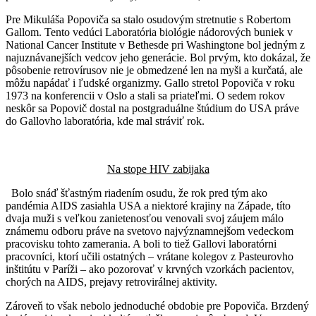
Pre Mikuláša Popoviča sa stalo osudovým stretnutie s Robertom
Gallom. Tento vedúci Laboratória biológie nádorových buniek v
National Cancer Institute v Bethesde pri Washingtone bol jedným z
najuznávanejších vedcov jeho generácie. Bol prvým, kto dokázal, že
pôsobenie retrovírusov nie je obmedzené len na myši a kurčatá, ale
môžu napádať i ľudské organizmy. Gallo stretol Popoviča v roku
1973 na konferencii v Oslo a stali sa priateľmi. O sedem rokov
neskôr sa Popovič dostal na postgraduálne štúdium do USA práve
do Gallovho laboratória, kde mal stráviť rok.
Na stope HIV zabijaka
Bolo snáď šťastným riadením osudu, že rok pred tým ako
pandémia AIDS zasiahla USA a niektoré krajiny na Západe, títo
dvaja muži s veľkou zanietenosťou venovali svoj záujem málo
známemu odboru práve na svetovo najvýznamnejšom vedeckom
pracovisku tohto zamerania. A boli to tiež Gallovi laboratórni
pracovníci, ktorí učili ostatných – vrátane kolegov z Pasteurovho
inštitútu v Paríži – ako pozorovať v krvných vzorkách pacientov,
chorých na AIDS, prejavy retrovirálnej aktivity.
Zároveň to však nebolo jednoduché obdobie pre Popoviča. Brzdený