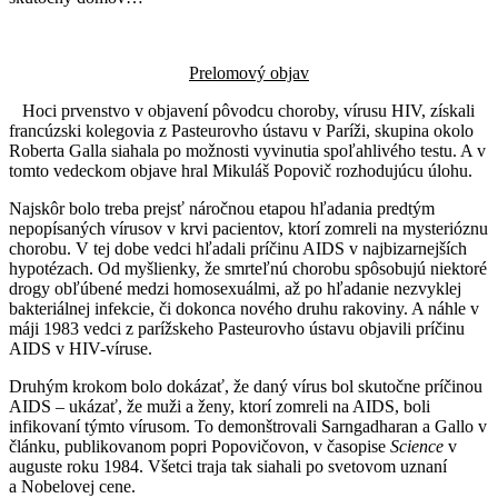
Prelomový objav
Hoci prvenstvo v objavení pôvodcu choroby, vírusu HIV, získali
francúzski kolegovia z Pasteurovho ústavu v Paríži, skupina okolo
Roberta Galla siahala po možnosti vyvinutia spoľahlivého testu. A v
tomto vedeckom objave hral Mikuláš Popovič rozhodujúcu úlohu.
Najskôr bolo treba prejsť náročnou etapou hľadania predtým
nepopísaných vírusov v krvi pacientov, ktorí zomreli na mysterióznu
chorobu. V tej dobe vedci hľadali príčinu AIDS v najbizarnejších
hypotézach. Od myšlienky, že smrteľnú chorobu spôsobujú niektoré
drogy obľúbené medzi homosexuálmi, až po hľadanie nezvyklej
bakteriálnej infekcie, či dokonca nového druhu rakoviny. A náhle v
máji 1983 vedci z parížskeho Pasteurovho ústavu objavili príčinu
AIDS v HIV-víruse.
Druhým krokom bolo dokázať, že daný vírus bol skutočne príčinou
AIDS – ukázať, že muži a ženy, ktorí zomreli na AIDS, boli
infikovaní týmto vírusom. To demonštrovali Sarngadharan a Gallo v
článku, publikovanom popri Popovičovon, v časopise
Science
v
auguste roku 1984. Všetci traja tak siahali po svetovom uznaní
a Nobelovej cene.