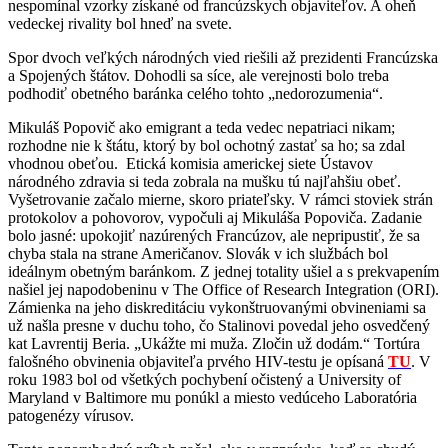
nespomínal vzorky získané od francúzskych objaviteľov. A oheň
vedeckej rivality bol hneď na svete.
Spor dvoch veľkých národných vied riešili až prezidenti Francúzska
a Spojených štátov. Dohodli sa síce, ale verejnosti bolo treba
podhodiť obetného baránka celého tohto „nedorozumenia“.
Mikuláš Popovič ako emigrant a teda vedec nepatriaci nikam;
rozhodne nie k štátu, ktorý by bol ochotný zastať sa ho; sa zdal
vhodnou obeťou. Etická komisia americkej siete Ústavov
národného zdravia si teda zobrala na mušku tú najľahšiu obeť.
Vyšetrovanie začalo mierne, skoro priateľsky. V rámci stoviek strán
protokolov a pohovorov, vypočuli aj Mikuláša Popoviča. Zadanie
bolo jasné: upokojiť nazúrených Francúzov, ale nepripustiť, že sa
chyba stala na strane Američanov. Slovák v ich službách bol
ideálnym obetným baránkom. Z jednej totality ušiel a s prekvapením
našiel jej napodobeninu v The Office of Research Integration (ORI).
Zámienka na jeho diskreditáciu vykonštruovanými obvineniami sa
už našla presne v duchu toho, čo Stalinovi povedal jeho osvedčený
kat Lavrentij Beria. „Ukážte mi muža. Zločin už dodám.“ Tortúra
falošného obvinenia objaviteľa prvého HIV-testu je opísaná
TU
. V
roku 1983 bol od všetkých pochybení očistený a University of
Maryland v Baltimore mu ponúkl a miesto vedúceho Laboratória
patogenézy vírusov.