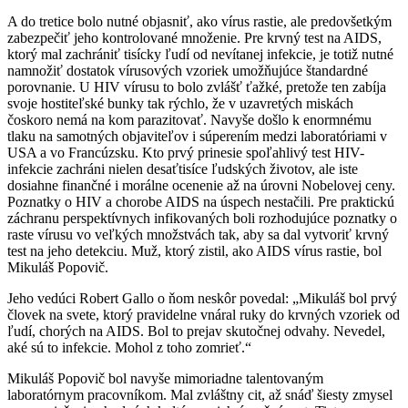
A do tretice bolo nutné objasniť, ako vírus rastie, ale predovšetkým
zabezpečiť jeho kontrolované množenie. Pre krvný test na AIDS,
ktorý mal zachrániť tisícky ľudí od nevítanej infekcie, je totiž nutné
namnožiť dostatok vírusových vzoriek umožňujúce štandardné
porovnanie. U HIV vírusu to bolo zvlášť ťažké, pretože ten zabíja
svoje hostiteľské bunky tak rýchlo, že v uzavretých miskách
čoskoro nemá na kom parazitovať. Navyše došlo k enormnému
tlaku na samotných objaviteľov i súperením medzi laboratóriami v
USA a vo Francúzsku. Kto prvý prinesie spoľahlivý test HIV-
infekcie zachráni nielen desaťtisíce ľudských životov, ale iste
dosiahne finančné i morálne ocenenie až na úrovni Nobelovej ceny.
Poznatky o HIV a chorobe AIDS na úspech nestačili. Pre praktickú
záchranu perspektívnych infikovaných boli rozhodujúce poznatky o
raste vírusu vo veľkých množstvách tak, aby sa dal vytvoriť krvný
test na jeho detekciu. Muž, ktorý zistil, ako AIDS vírus rastie, bol
Mikuláš Popovič.
Jeho vedúci Robert Gallo o ňom neskôr povedal: „Mikuláš bol prvý
človek na svete, ktorý pravidelne vnáral ruky do krvných vzoriek od
ľudí, chorých na AIDS. Bol to prejav skutočnej odvahy. Nevedel,
aké sú to infekcie. Mohol z toho zomrieť.“
Mikuláš Popovič bol navyše mimoriadne talentovaným
laboratórnym pracovníkom. Mal zvláštny cit, až snáď šiesty zmysel