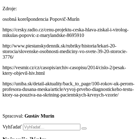
Zdroje:
osobná korešpondencia Popovič-Murín
https://cesky.radio.cz/cenu-projektu-ceska-hlava-ziskal-i-virolog-
mikulas-popovic-z-marylandske-8695910
http://www.piestanskydennik.sk/rubriky/historia/lekari-20-
storocia/slovenske-osobnosti-mediciny-vo-svete-39-20-storocie-
3776/
https://vesmir.cz/cz/casopis/archiv-casopisu/2014/cislo-2/pesak-
ktery-objevil-hiv.html
https://uniba.sk/detail-aktuality/back_to_page/100-rokov-uk-perom-
profesora-dusana-meska/article/vyvoj-prveho-diagnostickeho-testu-
ktory-sa-pouziva-na-skrining-pacientskych-krvnych-vzorie/
Spracoval:
Gustáv Murín
Vyhľadať