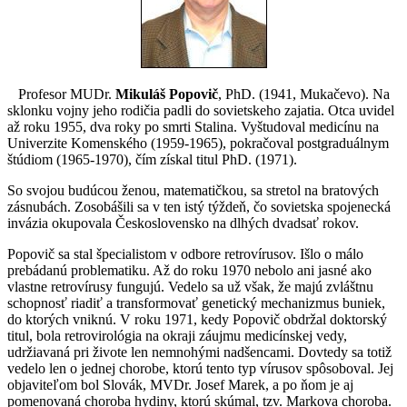
Profesor MUDr.
Mikuláš Popovič
, PhD. (1941, Mukačevo). Na
sklonku vojny jeho rodičia padli do sovietskeho zajatia. Otca uvidel
až roku 1955, dva roky po smrti Stalina. Vyštudoval medicínu na
Univerzite Komenského (1959-1965), pokračoval postgraduálnym
štúdiom (1965-1970), čím získal titul PhD. (1971).
So svojou budúcou ženou, matematičkou, sa stretol na bratových
zásnubách. Zosobášili sa v ten istý týždeň, čo sovietska spojenecká
invázia okupovala Československo na dlhých dvadsať rokov.
Popovič sa stal špecialistom v odbore retrovírusov. Išlo o málo
prebádanú problematiku. Až do roku 1970 nebolo ani jasné ako
vlastne retrovírusy fungujú. Vedelo sa už však, že majú zvláštnu
schopnosť riadiť a transformovať genetický mechanizmus buniek,
do ktorých vniknú. V roku 1971, kedy Popovič obdržal doktorský
titul, bola retrovirológia na okraji záujmu medicínskej vedy,
udržiavaná pri živote len nemnohými nadšencami. Dovtedy sa totiž
vedelo len o jednej chorobe, ktorú tento typ vírusov spôsoboval. Jej
objaviteľom bol Slovák, MVDr. Josef Marek, a po ňom je aj
pomenovaná choroba hydiny, ktorú skúmal, tzv. Markova choroba.