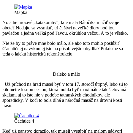
Mapka
No a tie hrozivé „katakomby“, kde mala Bátočika mučiť svoje
obete? Nedajte sa vysmiať, tri či štyri neveľké diery pod tou
pavlačou a jedna veľká pod ľavou, okrúhlou vežou. A to je všetko.
Nie že by to práve mne bolo málo, ale ako toto mohlo poslúžiť
šľachtičnej navyknutej iste na pôsobivejšie obydlia? Pokúsme sa
teda o laickú historickú rekonštrukciu.
Ďaleko a málo
Už príchod na hrad musel byť v tom 17. storočí útrpný, lebo sú to
kilometre lesnou cestou, ktorá mohla byť maximálne tak štetovaná
skalami aj to iste nie v podobe tatranských chodníkov, ale
sporadicky. V koči to bola dlhá a náročná masáž na úrovni kosti-
trasu.
Čachtice 4
Keď už panstvo dorazilo, tak museli vystúpiť na malom nádvorí