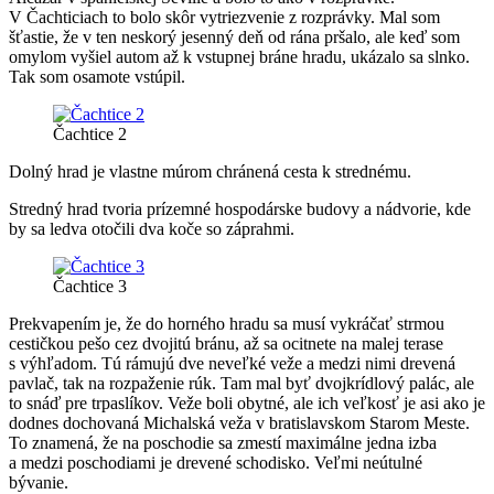
V Čachticiach to bolo skôr vytriezvenie z rozprávky. Mal som
šťastie, že v ten neskorý jesenný deň od rána pršalo, ale keď som
omylom vyšiel autom až k vstupnej bráne hradu, ukázalo sa slnko.
Tak som osamote vstúpil.
Čachtice 2
Dolný hrad je vlastne múrom chránená cesta k strednému.
Stredný hrad tvoria prízemné hospodárske budovy a nádvorie, kde
by sa ledva otočili dva koče so záprahmi.
Čachtice 3
Prekvapením je, že do horného hradu sa musí vykráčať strmou
cestičkou pešo cez dvojitú bránu, až sa ocitnete na malej terase
s výhľadom. Tú rámujú dve neveľké veže a medzi nimi drevená
pavlač, tak na rozpaženie rúk. Tam mal byť dvojkrídlový palác, ale
to snáď pre trpaslíkov. Veže boli obytné, ale ich veľkosť je asi ako je
dodnes dochovaná Michalská veža v bratislavskom Starom Meste.
To znamená, že na poschodie sa zmestí maximálne jedna izba
a medzi poschodiami je drevené schodisko. Veľmi neútulné
bývanie.