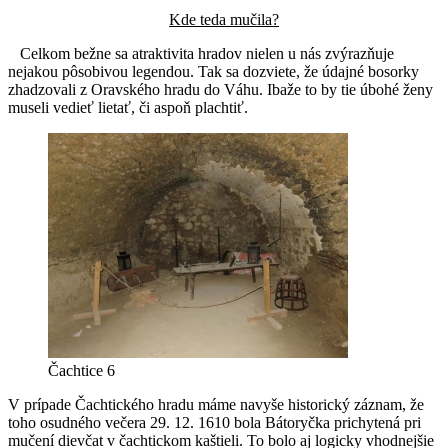
Kde teda mučila?
Celkom bežne sa atraktivita hradov nielen u nás zvýrazňuje
nejakou pôsobivou legendou. Tak sa dozviete, že údajné bosorky
zhadzovali z Oravského hradu do Váhu. Ibaže to by tie úbohé ženy
museli vedieť lietať, či aspoň plachtiť.
Čachtice 6
V prípade Čachtického hradu máme navyše historický záznam, že
toho osudného večera 29. 12. 1610 bola Bátoryčka prichytená pri
mučení dievčat v čachtickom kaštieli. To bolo aj logicky vhodnejšie