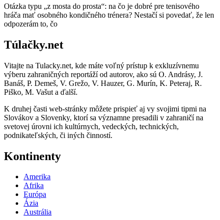
Otázka typu „z mosta do prosta“: na čo je dobré pre tenisového
hráča mať osobného kondičného trénera? Nestačí si povedať, že len
odpozerám to, čo
Túlačky.net
Vitajte na Tulacky.net, kde máte voľný prístup k exkluzívnemu
výberu zahraničných reportáží od autorov, ako sú O. Andrásy, J.
Banáš, P. Demeš, V. Grežo, V. Hauzer, G. Murín, K. Peteraj, R.
Piško, M. Vašut a ďalší.
K druhej časti web-stránky môžete prispieť aj vy svojimi tipmi na
Slovákov a Slovenky, ktorí sa významne presadili v zahraničí na
svetovej úrovni ich kultúrnych, vedeckých, technických,
podnikateľských, či iných činností.
Kontinenty
Amerika
Afrika
Európa
Ázia
Austrália