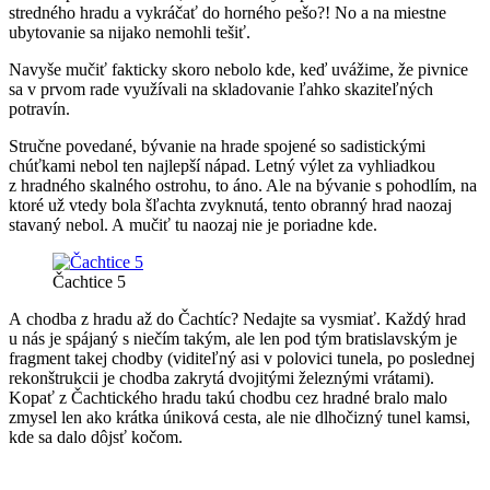
stredného hradu a vykráčať do horného pešo?! No a na miestne
ubytovanie sa nijako nemohli tešiť.
Navyše mučiť fakticky skoro nebolo kde, keď uvážime, že pivnice
sa v prvom rade využívali na skladovanie ľahko skaziteľných
potravín.
Stručne povedané, bývanie na hrade spojené so sadistickými
chúťkami nebol ten najlepší nápad. Letný výlet za vyhliadkou
z hradného skalného ostrohu, to áno. Ale na bývanie s pohodlím, na
ktoré už vtedy bola šľachta zvyknutá, tento obranný hrad naozaj
stavaný nebol. A mučiť tu naozaj nie je poriadne kde.
Čachtice 5
A chodba z hradu až do Čachtíc? Nedajte sa vysmiať. Každý hrad
u nás je spájaný s niečím takým, ale len pod tým bratislavským je
fragment takej chodby (viditeľný asi v polovici tunela, po poslednej
rekonštrukcii je chodba zakrytá dvojitými železnými vrátami).
Kopať z Čachtického hradu takú chodbu cez hradné bralo malo
zmysel len ako krátka úniková cesta, ale nie dlhočizný tunel kamsi,
kde sa dalo dôjsť kočom.