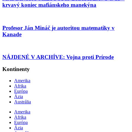
krvavý koniec mafiánskeho manekýna
Profesor Ján Mináč je autoritou matematiky v
Kanade
NÁJDENÉ V ARCHÍVE: Vojna proti Prírode
Kontinenty
Amerika
Afrika
Európa
Ázia
Austrália
Amerika
Afrika
Európa
Ázia