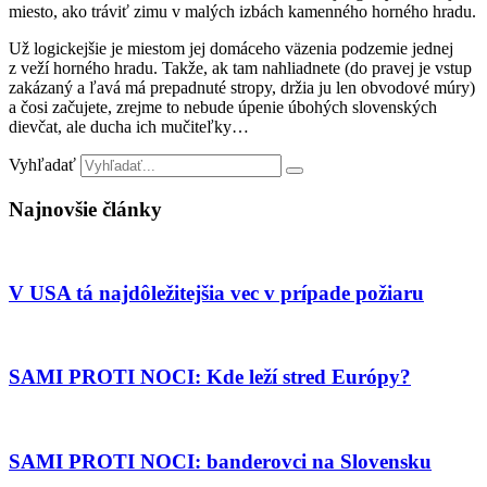
miesto, ako tráviť zimu v malých izbách kamenného horného hradu.
Už logickejšie je miestom jej domáceho väzenia podzemie jednej
z veží horného hradu. Takže, ak tam nahliadnete (do pravej je vstup
zakázaný a ľavá má prepadnuté stropy, držia ju len obvodové múry)
a čosi začujete, zrejme to nebude úpenie úbohých slovenských
dievčat, ale ducha ich mučiteľky…
Vyhľadať
Najnovšie články
V USA tá najdôležitejšia vec v prípade požiaru
SAMI PROTI NOCI: Kde leží stred Európy?
SAMI PROTI NOCI: banderovci na Slovensku