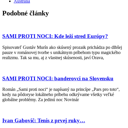
Austrália
Podobné články
SAMI PROTI NOCI: Kde leží stred Európy?
Spisovateľ Gustáv Murín ako skúsený prozaik prichádza po dlhšej
pauze v románovej tvorbe s unikátnym príbehom typu magického
realizmu. Tak sa mu, aj z vlastnej skúsenosti, javí Orava,
SAMI PROTI NOCI: banderovci na Slovensku
Román „Sami proti noci“ je napísaný na princípe „Pars pro toto“,
kedy na pôdoryse lokálneho príbehu odkrývame všetky veľké
globálne problémy. Za jedinú noc Novinár
Ivan Gabovič: Tenis z prvej ruky…