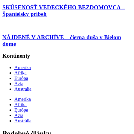
SKÚSENOSŤ VEDECKÉHO BEZDOMOVCA –
Španielsky príbeh
NÁJDENÉ V ARCHÍVE – čierna duša v Bielom
dome
Kontinenty
Amerika
Afrika
Európa
Ázia
Austrália
Amerika
Afrika
Európa
Ázia
Austrália
Podobné články