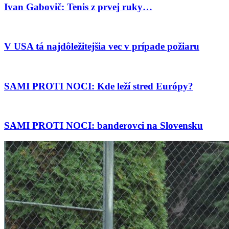
Ivan Gabovič: Tenis z prvej ruky…
V USA tá najdôležitejšia vec v prípade požiaru
SAMI PROTI NOCI: Kde leží stred Európy?
SAMI PROTI NOCI: banderovci na Slovensku