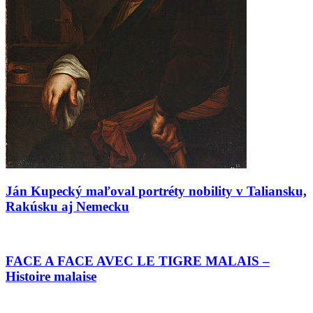
Ján Kupecký maľoval portréty nobility v Taliansku,
Rakúsku aj Nemecku
FACE A FACE AVEC LE TIGRE MALAIS –
Histoire malaise