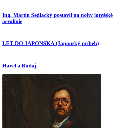
Ing. Martin Sedlacký postavil na nohy lotyšské
aerolínie
LET DO JAPONSKA (Japonský príbeh)
Havel a Budaj