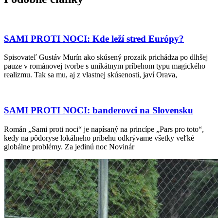
SAMI PROTI NOCI: Kde leží stred Európy?
Spisovateľ Gustáv Murín ako skúsený prozaik prichádza po dlhšej
pauze v románovej tvorbe s unikátnym príbehom typu magického
realizmu. Tak sa mu, aj z vlastnej skúsenosti, javí Orava,
SAMI PROTI NOCI: banderovci na Slovensku
Román „Sami proti noci“ je napísaný na princípe „Pars pro toto“,
kedy na pôdoryse lokálneho príbehu odkrývame všetky veľké
globálne problémy. Za jedinú noc Novinár