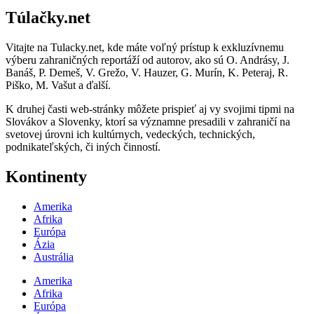
Túlačky.net
Vitajte na Tulacky.net, kde máte voľný prístup k exkluzívnemu
výberu zahraničných reportáží od autorov, ako sú O. Andrásy, J.
Banáš, P. Demeš, V. Grežo, V. Hauzer, G. Murín, K. Peteraj, R.
Piško, M. Vašut a ďalší.
K druhej časti web-stránky môžete prispieť aj vy svojimi tipmi na
Slovákov a Slovenky, ktorí sa významne presadili v zahraničí na
svetovej úrovni ich kultúrnych, vedeckých, technických,
podnikateľských, či iných činností.
Kontinenty
Amerika
Afrika
Európa
Ázia
Austrália
Amerika
Afrika
Európa