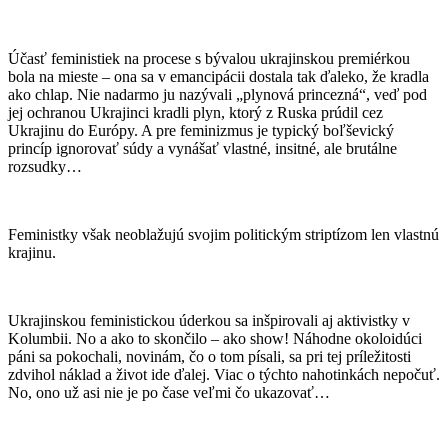
Účasť feministiek na procese s bývalou ukrajinskou premiérkou
bola na mieste – ona sa v emancipácii dostala tak ďaleko, že kradla
ako chlap. Nie nadarmo ju nazývali „plynová princezná“, veď pod
jej ochranou Ukrajinci kradli plyn, ktorý z Ruska prúdil cez
Ukrajinu do Európy. A pre feminizmus je typický boľševický
princíp ignorovať súdy a vynášať vlastné, insitné, ale brutálne
rozsudky…
Feministky však neoblažujú svojim politickým striptízom len vlastnú
krajinu.
Ukrajinskou feministickou úderkou sa inšpirovali aj aktivistky v
Kolumbii. No a ako to skončilo – ako show! Náhodne okoloidúci
páni sa pokochali, novinám, čo o tom písali, sa pri tej príležitosti
zdvihol náklad a život ide ďalej. Viac o týchto nahotinkách nepočuť.
No, ono už asi nie je po čase veľmi čo ukazovať…