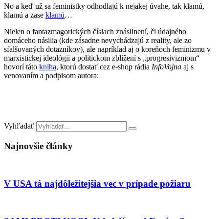
No a keď už sa feministky odhodlajú k nejakej úvahe, tak klamú,
klamú a zase
klamú
…
Nielen o fantazmagorických číslach znásilnení, či údajného
domáceho násilia (kde zásadne nevychádzajú z reality, ale zo
sfalšovaných dotazníkov), ale napríklad aj o koreňoch feminizmu v
marxistickej ideológii a politickom zblížení s „progresivizmom“
hovorí táto
kniha
, ktorú dostať cez e-shop rádia
InfoVojna
aj s
venovaním a podpisom autora:
Vyhľadať
Najnovšie články
V USA tá najdôležitejšia vec v prípade požiaru