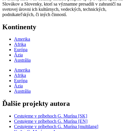
Slovákov a Slovenky, ktorí sa významne presadili v zahraničí na
svetovej úrovni ich kultúrnych, vedeckých, technických,
podnikateľských, či iných činností.
Kontinenty
Amerika
Afrika
Európa
Ázia
Austrália
Amerika
Afrika
Európa
Ázia
Austrália
Ďalšie projekty autora
Cestujeme v príbehoch G. Murína [SK]
Cestujeme v príbehoch G. Murína [EN]
Cestujeme v príbehoch G. Murína [multilang]