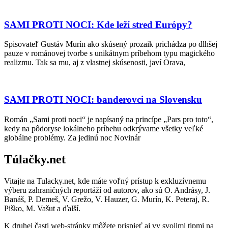
SAMI PROTI NOCI: Kde leží stred Európy?
Spisovateľ Gustáv Murín ako skúsený prozaik prichádza po dlhšej
pauze v románovej tvorbe s unikátnym príbehom typu magického
realizmu. Tak sa mu, aj z vlastnej skúsenosti, javí Orava,
SAMI PROTI NOCI: banderovci na Slovensku
Román „Sami proti noci“ je napísaný na princípe „Pars pro toto“,
kedy na pôdoryse lokálneho príbehu odkrývame všetky veľké
globálne problémy. Za jedinú noc Novinár
Túlačky.net
Vitajte na Tulacky.net, kde máte voľný prístup k exkluzívnemu
výberu zahraničných reportáží od autorov, ako sú O. Andrásy, J.
Banáš, P. Demeš, V. Grežo, V. Hauzer, G. Murín, K. Peteraj, R.
Piško, M. Vašut a ďalší.
K druhej časti web-stránky môžete prispieť aj vy svojimi tipmi na