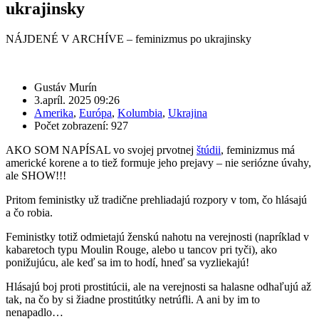
ukrajinsky
NÁJDENÉ V ARCHÍVE – feminizmus po ukrajinsky
Gustáv Murín
3.apríl. 2025 09:26
Amerika
,
Európa
,
Kolumbia
,
Ukrajina
Počet zobrazení: 927
AKO SOM NAPÍSAL vo svojej prvotnej
štúdii
, feminizmus má
americké korene a to tiež formuje jeho prejavy – nie seriózne úvahy,
ale SHOW!!!
Pritom feministky už tradične prehliadajú rozpory v tom, čo hlásajú
a čo robia.
Feministky totiž odmietajú ženskú nahotu na verejnosti (napríklad v
kabaretoch typu Moulin Rouge, alebo u tancov pri tyči), ako
ponižujúcu, ale keď sa im to hodí, hneď sa vyzliekajú!
Hlásajú boj proti prostitúcii, ale na verejnosti sa halasne odhaľujú až
tak, na čo by si žiadne prostitútky netrúfli. A ani by im to
nenapadlo…