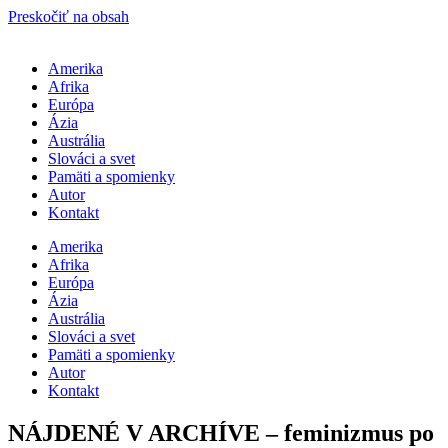
Preskočiť na obsah
Amerika
Afrika
Európa
Ázia
Austrália
Slováci a svet
Pamäti a spomienky
Autor
Kontakt
Amerika
Afrika
Európa
Ázia
Austrália
Slováci a svet
Pamäti a spomienky
Autor
Kontakt
NÁJDENÉ V ARCHÍVE – feminizmus po