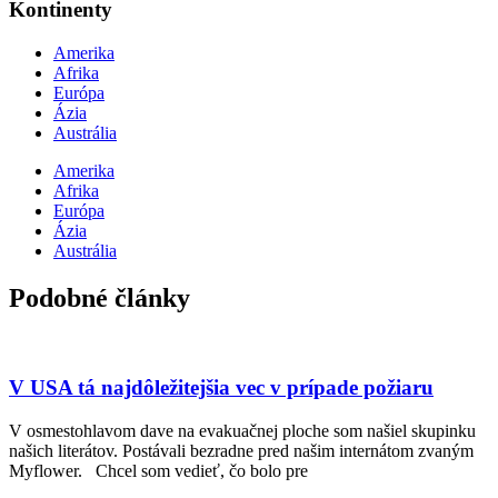
Kontinenty
Amerika
Afrika
Európa
Ázia
Austrália
Amerika
Afrika
Európa
Ázia
Austrália
Podobné články
V USA tá najdôležitejšia vec v prípade požiaru
V osmestohlavom dave na evakuačnej ploche som našiel skupinku
našich literátov. Postávali bezradne pred našim internátom zvaným
Myflower. Chcel som vedieť, čo bolo pre