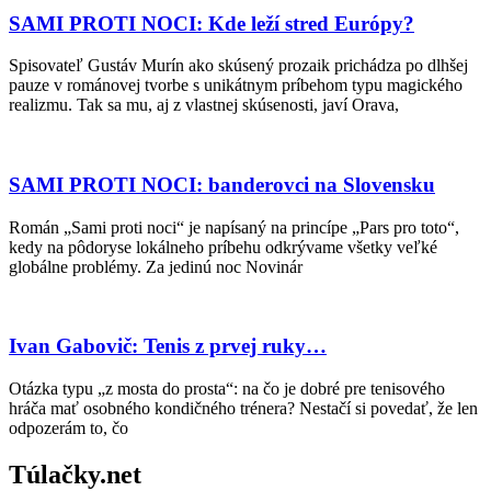
SAMI PROTI NOCI: Kde leží stred Európy?
Spisovateľ Gustáv Murín ako skúsený prozaik prichádza po dlhšej
pauze v románovej tvorbe s unikátnym príbehom typu magického
realizmu. Tak sa mu, aj z vlastnej skúsenosti, javí Orava,
SAMI PROTI NOCI: banderovci na Slovensku
Román „Sami proti noci“ je napísaný na princípe „Pars pro toto“,
kedy na pôdoryse lokálneho príbehu odkrývame všetky veľké
globálne problémy. Za jedinú noc Novinár
Ivan Gabovič: Tenis z prvej ruky…
Otázka typu „z mosta do prosta“: na čo je dobré pre tenisového
hráča mať osobného kondičného trénera? Nestačí si povedať, že len
odpozerám to, čo
Túlačky.net