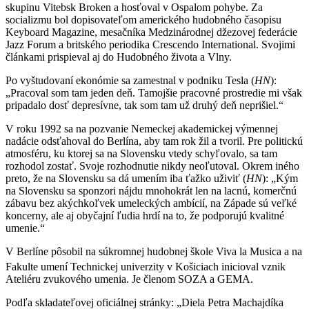
skupinu Vitebsk Broken a hosťoval v Ospalom pohybe. Za
socializmu bol dopisovateľom amerického hudobného časopisu
Keyboard Magazine, mesačníka Medzinárodnej džezovej federácie
Jazz Forum a britského periodika Crescendo International. Svojimi
článkami prispieval aj do Hudobného života a Vlny.
Po vyštudovaní ekonómie sa zamestnal v podniku Tesla (
HN
):
„Pracoval som tam jeden deň. Tamojšie pracovné prostredie mi však
pripadalo dosť depresívne, tak som tam už druhý deň neprišiel.“
V roku 1992 sa na pozvanie Nemeckej akademickej výmennej
nadácie odsťahoval do Berlína, aby tam rok žil a tvoril. Pre politickú
atmosféru, ku ktorej sa na Slovensku vtedy schyľovalo, sa tam
rozhodol zostať. Svoje rozhodnutie nikdy neoľutoval. Okrem iného
preto, že na Slovensku sa dá umením iba ťažko uživiť (
HN
): „Kým
na Slovensku sa sponzori nájdu mnohokrát len na lacnú, komerčnú
zábavu bez akýchkoľvek umeleckých ambícií, na Západe sú veľké
koncerny, ale aj obyčajní ľudia hrdí na to, že podporujú kvalitné
umenie.“
V Berlíne pôsobil na súkromnej hudobnej škole Viva la Musica a na
Fakulte umení Technickej univerzity
v Košiciach inicioval vznik
Ateliéru zvukového umenia. Je členom SOZA a GEMA.
Podľa skladateľovej oficiálnej stránky: „Diela Petra Machajdíka