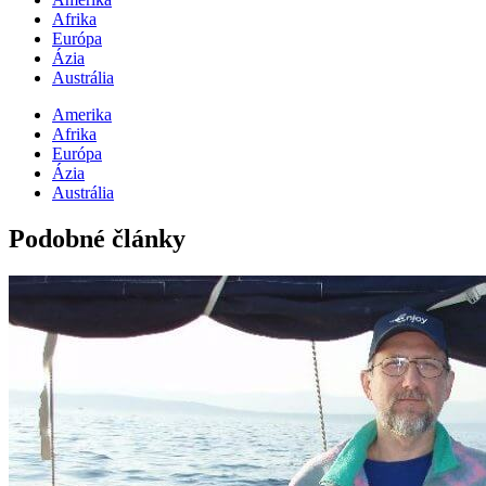
Afrika
Európa
Ázia
Austrália
Amerika
Afrika
Európa
Ázia
Austrália
Podobné články