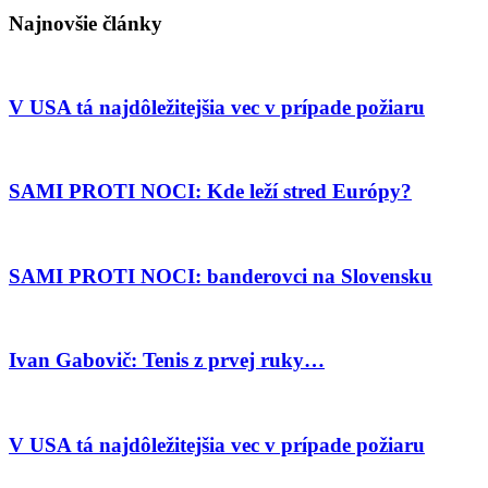
Najnovšie články
V USA tá najdôležitejšia vec v prípade požiaru
SAMI PROTI NOCI: Kde leží stred Európy?
SAMI PROTI NOCI: banderovci na Slovensku
Ivan Gabovič: Tenis z prvej ruky…
V USA tá najdôležitejšia vec v prípade požiaru