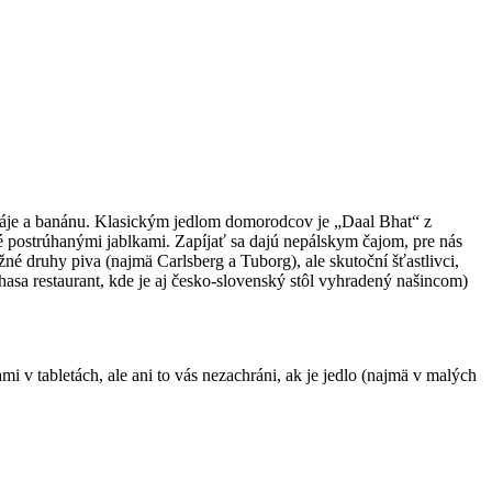
páje a banánu. Klasickým jedlom domorodcov je „Daal Bhat“ z
é postrúhanými jablkami. Zapíjať sa dajú nepálskym čajom, pre nás
 druhy piva (najmä Carlsberg a Tuborg), ale skutoční šťastlivci,
hasa restaurant, kde je aj česko-slovenský stôl vyhradený našincom)
i v tabletách, ale ani to vás nezachráni, ak je jedlo (najmä v malých