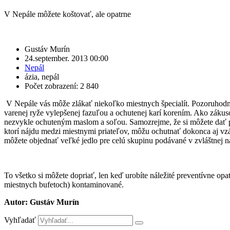
V Nepále môžete koštovať, ale opatrne
Gustáv Murín
24.september. 2013 00:00
Nepál
ázia
,
nepál
Počet zobrazení: 2 840
V Nepále vás môže zlákať niekoľko miestnych špecialít. Pozoruhodn
varenej ryže vylepšenej fazuľou a ochutenej karí korením. Ako zákus
nezvykle ochuteným maslom a soľou. Samozrejme, že si môžete dať po
ktorí nájdu medzi miestnymi priateľov, môžu ochutnať dokonca aj vzác
môžete objednať veľké jedlo pre celú skupinu podávané v zvláštnej n
To všetko si môžete dopriať, len keď urobíte náležité preventívne opa
miestnych bufetoch) kontaminované.
Autor: Gustáv Murín
Vyhľadať