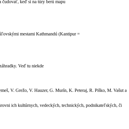
sa čudovať, keď si na túry berú mapu
i kráľovskými mestami Kathmandú (Kantipur =
záhradky. Veď tu niekde
emeš, V. Grežo, V. Hauzer, G. Murín, K. Peteraj, R. Piško, M. Vašut a
 úrovni ich kultúrnych, vedeckých, technických, podnikateľských, či