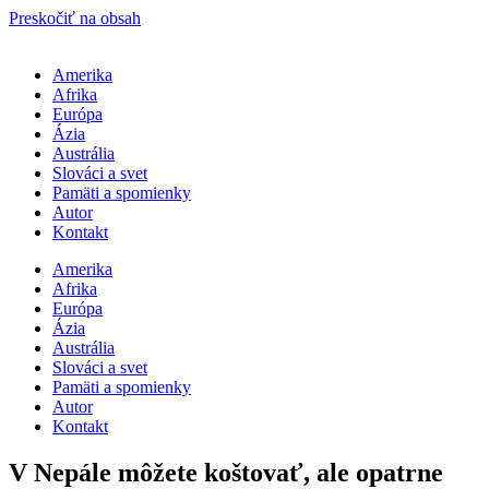
Preskočiť na obsah
Amerika
Afrika
Európa
Ázia
Austrália
Slováci a svet
Pamäti a spomienky
Autor
Kontakt
Amerika
Afrika
Európa
Ázia
Austrália
Slováci a svet
Pamäti a spomienky
Autor
Kontakt
V Nepále môžete koštovať, ale opatrne