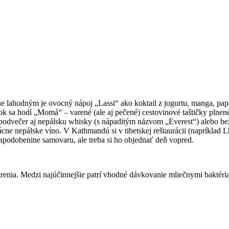
e lahodným je ovocný nápoj „Lassi“ ako koktail z jogurtu, manga, pa
ok sa hodí „Momá“ – varené (ale aj pečené) cestovinové taštičky plnen
dvečer aj nepálsku whisky (s nápaditým názvom „Everest“) alebo bežné
ne nepálske víno. V Kathmandú si v tibetskej reštaurácii (napríklad L
apodobenine samovaru, ale treba si ho objednať deň vopred.
trenia. Medzi najúčinnejšie patrí vhodné dávkovanie mliečnymi baktériam