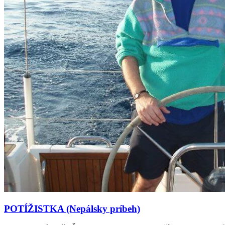
POTÍŽISTKA (Nepálsky príbeh)