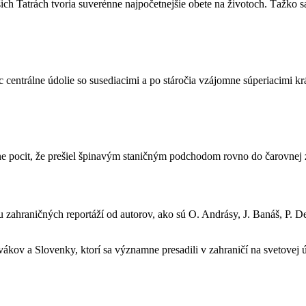
šich Tatrách tvoria suverénne najpočetnejšie obete na životoch. Ťažko 
viac centrálne údolie so susediacimi a po stáročia vzájomne súperiacim
ne pocit, že prešiel špinavým staničným podchodom rovno do čarovnej 
 zahraničných reportáží od autorov, ako sú O. Andrásy, J. Banáš, P. D
ovákov a Slovenky, ktorí sa významne presadili v zahraničí na svetovej