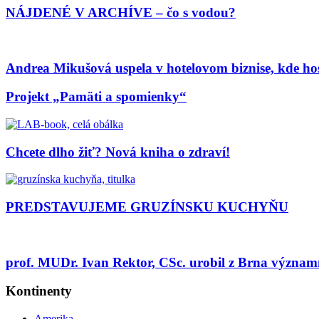
NÁJDENÉ V ARCHÍVE – čo s vodou?
Andrea Mikušová uspela v hotelovom biznise, kde ho
Projekt „Pamäti a spomienky“
Chcete dlho žiť? Nová kniha o zdraví!
PREDSTAVUJEME GRUZÍNSKU KUCHYŇU
prof. MUDr. Ivan Rektor, CSc. urobil z Brna význam
Kontinenty
Amerika