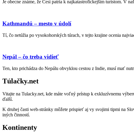
Je obecne známe, že Česi patria k najkatastrofickejším turistom. V na
Kathmandú – mesto v údolí
Tí, čo netúžia po vysokohorských túrach, v tejto krajine ocenia naj
Nepál – čo treba vidieť
Ten, kto prichádza do Nepálu obvyklou cestou z Indie, musí mať nut
Túlačky.net
Vitajte na Tulacky.net, kde máte voľný prístup k exkluzívnemu výberu
ďalší.
K druhej časti web-stránky môžete prispieť aj vy svojimi tipmi na Sl
iných činností.
Kontinenty