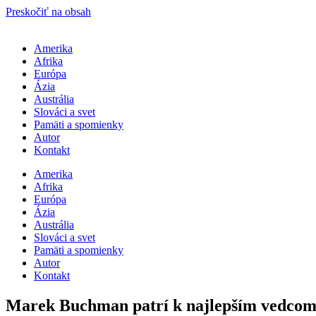
Preskočiť na obsah
Amerika
Afrika
Európa
Ázia
Austrália
Slováci a svet
Pamäti a spomienky
Autor
Kontakt
Amerika
Afrika
Európa
Ázia
Austrália
Slováci a svet
Pamäti a spomienky
Autor
Kontakt
Marek Buchman patrí k najlepším vedcom s