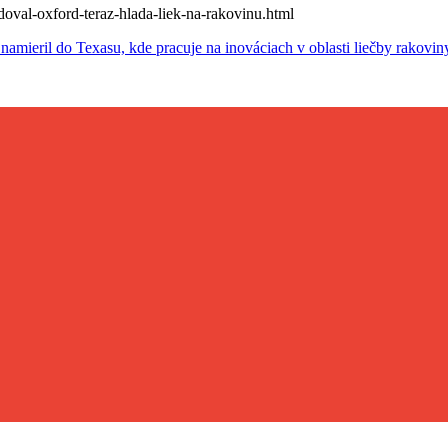
doval-oxford-teraz-hlada-liek-na-rakovinu.html
namieril do Texasu, kde pracuje na inováciach v oblasti liečby rakovin