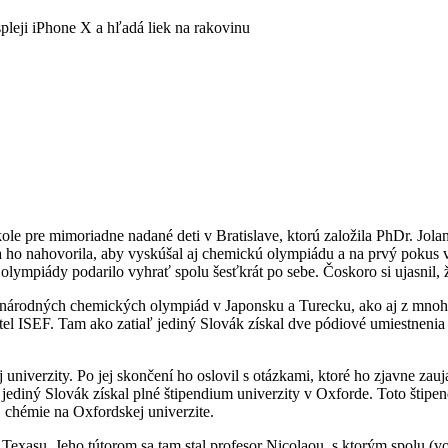
pleji iPhone X a hľadá liek na rakovinu
Škole pre mimoriadne nadané deti v Bratislave, ktorú založila PhDr. Jo
ho nahovorila, aby vyskúšal aj chemickú olympiádu a na prvý pokus vy
mpiády podarilo vyhrať spolu šesťkrát po sebe. Čoskoro si ujasnil, že 
dzinárodných chemických olympiád v Japonsku a Turecku, ako aj z mno
Intel ISEF. Tam ako zatiaľ jediný Slovák získal dve pódiové umiestneni
univerzity. Po jej skončení ho oslovil s otázkami, ktoré ho zjavne zau
jediný Slovák získal plné štipendium univerzity v Oxforde. Toto štipe
j chémie na Oxfordskej univerzite.
v
Texasu. Jeho tútorom sa tam stal profesor Nicolaou, s ktorým spolu (v