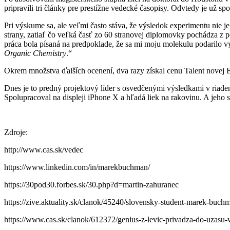
pripravili tri články pre prestížne vedecké časopisy. Odvtedy je už
Pri výskume sa, ale veľmi často stáva, že výsledok experimentu nie 
strany, zatiaľ čo veľká časť zo 60 stranovej diplomovky pochádza z 
práca bola písaná na predpoklade, že sa mi moju molekulu podarilo v
Organic Chemistry
.“
Okrem množstva ďalších ocenení, dva razy získal cenu Talent novej Eu
Dnes je to predný projektový líder s osvedčenými výsledkami v riadení 
Spolupracoval na displeji iPhone X a hľadá liek na rakovinu. A jeho s
Zdroje:
http://www.cas.sk/vedec
https://www.linkedin.com/in/marekbuchman/
https://30pod30.forbes.sk/30.php?d=martin-zahuranec
https://zive.aktuality.sk/clanok/45240/slovensky-student-marek-buchman
https://www.cas.sk/clanok/612372/genius-z-levic-privadza-do-uzasu-v