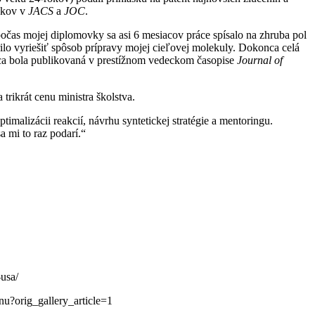
ánkov v
JACS
a
JOC
.
počas mojej diplomovky sa asi 6 mesiacov práce spísalo na zhruba pol
ilo vyriešiť spôsob prípravy mojej cieľovej molekuly. Dokonca celá
ráca bola publikovaná v prestížnom vedeckom časopise
Journal of
trikrát cenu ministra školstva.
timalizácii reakcií, návrhu syntetickej stratégie a mentoringu.
 mi to raz podarí.“
-usa/
nu?orig_gallery_article=1