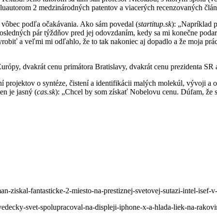
 spoluautorom 2 medzinárodných patentov a viacerých recenzovaných čl
je vôbec podľa očakávania. Ako sám povedal (
startitup.sk
): „Napríklad 
posledných pár týždňov pred jej odovzdaním, kedy sa mi konečne podar
yrobiť a veľmi mi odľahlo, že to tak nakoniec aj dopadlo a že moja p
rópy, dvakrát cenu primátora Bratislavy, dvakrát cenu prezidenta SR a 
projektov o syntéze, čistení a identifikácii malých molekúl, vývoji a op
en je jasný (
cas.sk
): „Chcel by som získať Nobelovu cenu. Dúfam, že sa
-ziskal-fantasticke-2-miesto-na-prestiznej-svetovej-sutazi-intel-isef-v
edecky-svet-spolupracoval-na-displeji-iphone-x-a-hlada-liek-na-rakovi