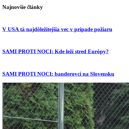
Najnovšie články
V USA tá najdôležitejšia vec v prípade požiaru
SAMI PROTI NOCI: Kde leží stred Európy?
SAMI PROTI NOCI: banderovci na Slovensku