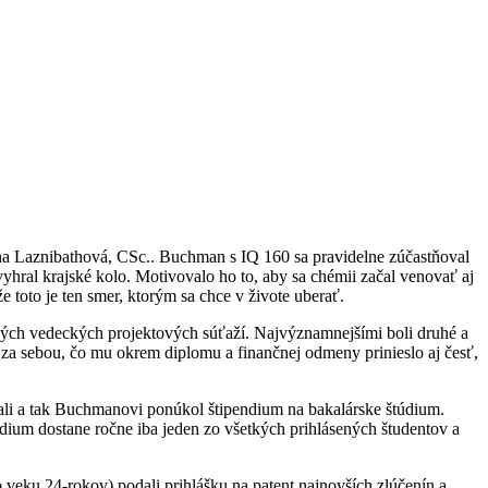
lana Laznibathová, CSc.. Buchman s IQ 160 sa pravidelne zúčastňoval
hral krajské kolo. Motivovalo ho to, aby sa chémii začal venovať aj
toto je ten smer, ktorým sa chce v živote uberať.
hých vedeckých projektových súťaží. Najvýznamnejšími boli druhé a
a za sebou, čo mu okrem diplomu a finančnej odmeny prinieslo aj česť,
jali a tak Buchmanovi ponúkol štipendium na bakalárske štúdium.
ndium dostane ročne iba jeden zo všetkých prihlásených študentov a
o veku 24-rokov) podali prihlášku na patent najnovších zlúčenín a