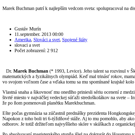
Marek Buchman patrí k najlepším vedcom sveta: spolupracoval na dis
Gustáv Murín
11.september. 2013 00:00
Amerika
,
Slováci a svet
,
Spojené štáty
slovaci a svet
Počet zobrazení: 2 912
Dr.
Marek Buchman
(* 1993, Levice). Jeho talent sa rozvinul v 
matematických a fyzikálnych olympiád. Keď mal trinásť rokov, mama 
vo svojom voľnom čase a vďaka tomu sa mu spomínané krajské kolo oly
Vlastná snaha a šikovnosť mu onedlho priniesli sériu ocenení z me
štvrté miesto v najväčšej vedeckej súťaži stredoškolákov na svete – 
že po ňom pomenovali planétku Marekbuchman.
Ešte počas gymnázia sa zúčastnil prednášky prezidenta Hongkongskej 
Napokon z toho boli tri 6-týždňové stáže. Aj to mu pomohlo, aby ako 
odborov. Je totiž držiteľom najvyššieho skóre v skúškach z organicke
Po absolvovaní magisterského stupňa išiel na doktorát do
Houstonu 