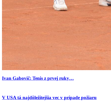
Ivan Gabovič: Tenis z prvej ruky…
V USA tá najdôležitejšia vec v prípade požiaru