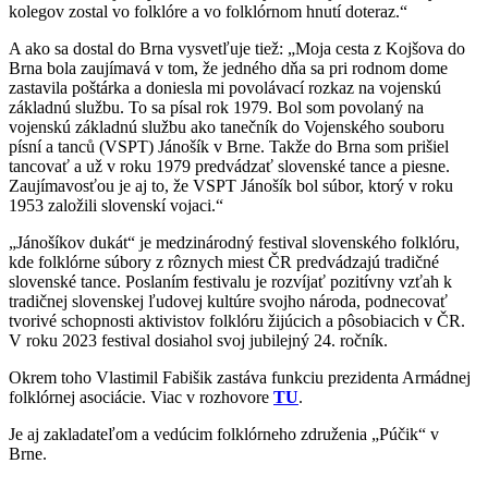
kolegov zostal vo folklóre a vo folklórnom hnutí doteraz.“
A ako sa dostal do Brna vysvetľuje tiež: „Moja cesta z Kojšova do
Brna bola zaujímavá v tom, že jedného dňa sa pri rodnom dome
zastavila poštárka a doniesla mi povolávací rozkaz na vojenskú
základnú službu. To sa písal rok 1979. Bol som povolaný na
vojenskú základnú službu ako tanečník do Vojenského souboru
písní a tanců (VSPT) Jánošík v Brne. Takže do Brna som prišiel
tancovať a už v roku 1979 predvádzať slovenské tance a piesne.
Zaujímavosťou je aj to, že VSPT Jánošík bol súbor, ktorý v roku
1953 založili slovenskí vojaci.“
„Jánošíkov dukát“ je medzinárodný festival slovenského folklóru,
kde folklórne súbory z rôznych miest ČR predvádzajú tradičné
slovenské tance. Poslaním festivalu je rozvíjať pozitívny vzťah k
tradičnej slovenskej ľudovej kultúre svojho národa, podnecovať
tvorivé schopnosti aktivistov folklóru žijúcich a pôsobiacich v ČR.
V roku 2023 festival dosiahol svoj jubilejný 24. ročník.
Okrem toho Vlastimil Fabišik zastáva funkciu prezidenta Armádnej
folklórnej asociácie. Viac v rozhovore
TU
.
Je aj zakladateľom a vedúcim folklórneho združenia „Púčik“ v
Brne.