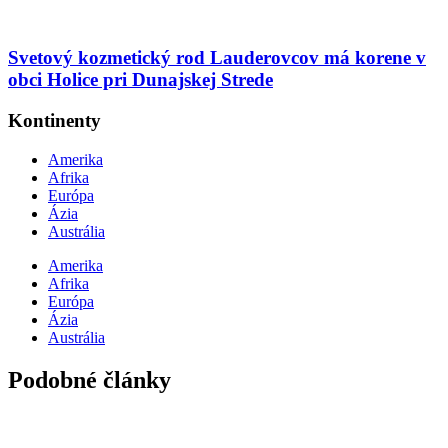
Svetový kozmetický rod Lauderovcov má korene v
obci Holice pri Dunajskej Strede
Kontinenty
Amerika
Afrika
Európa
Ázia
Austrália
Amerika
Afrika
Európa
Ázia
Austrália
Podobné články