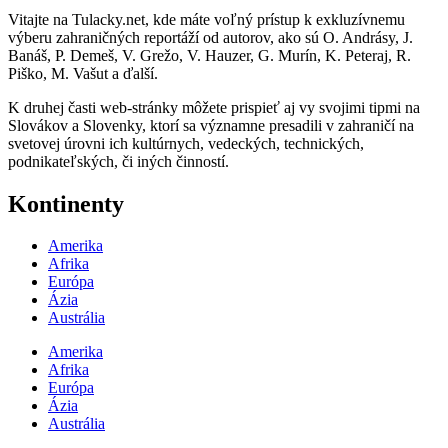
Vitajte na Tulacky.net, kde máte voľný prístup k exkluzívnemu
výberu zahraničných reportáží od autorov, ako sú O. Andrásy, J.
Banáš, P. Demeš, V. Grežo, V. Hauzer, G. Murín, K. Peteraj, R.
Piško, M. Vašut a ďalší.
K druhej časti web-stránky môžete prispieť aj vy svojimi tipmi na
Slovákov a Slovenky, ktorí sa významne presadili v zahraničí na
svetovej úrovni ich kultúrnych, vedeckých, technických,
podnikateľských, či iných činností.
Kontinenty
Amerika
Afrika
Európa
Ázia
Austrália
Amerika
Afrika
Európa
Ázia
Austrália