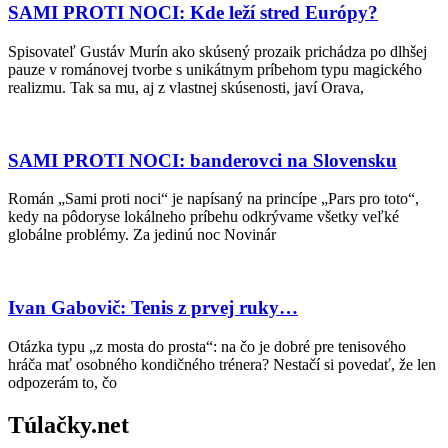
SAMI PROTI NOCI: Kde leží stred Európy?
Spisovateľ Gustáv Murín ako skúsený prozaik prichádza po dlhšej
pauze v románovej tvorbe s unikátnym príbehom typu magického
realizmu. Tak sa mu, aj z vlastnej skúsenosti, javí Orava,
SAMI PROTI NOCI: banderovci na Slovensku
Román „Sami proti noci“ je napísaný na princípe „Pars pro toto“,
kedy na pôdoryse lokálneho príbehu odkrývame všetky veľké
globálne problémy. Za jedinú noc Novinár
Ivan Gabovič: Tenis z prvej ruky…
Otázka typu „z mosta do prosta“: na čo je dobré pre tenisového
hráča mať osobného kondičného trénera? Nestačí si povedať, že len
odpozerám to, čo
Túlačky.net