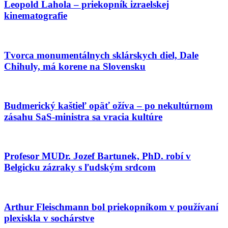
Leopold Lahola – priekopník izraelskej
kinematografie
Tvorca monumentálnych sklárskych diel, Dale
Chihuly, má korene na Slovensku
Budmerický kaštieľ opäť ožíva – po nekultúrnom
zásahu SaS-ministra sa vracia kultúre
Profesor MUDr. Jozef Bartunek, PhD. robí v
Belgicku zázraky s ľudským srdcom
Arthur Fleischmann bol priekopníkom v používaní
plexiskla v sochárstve