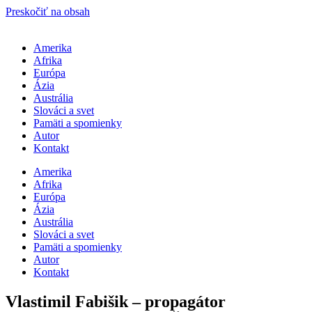
Preskočiť na obsah
Amerika
Afrika
Európa
Ázia
Austrália
Slováci a svet
Pamäti a spomienky
Autor
Kontakt
Amerika
Afrika
Európa
Ázia
Austrália
Slováci a svet
Pamäti a spomienky
Autor
Kontakt
Vlastimil Fabišik – propagátor