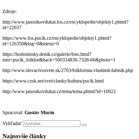
Zdroje:
http://www.janosikovdukat.fos.cz/encyklopedie/objekty1.phtml?
id=22037
https://www.fos.pucik.cz/encyklopedie/objekty1.phtml?
id=126350&lng=0&menu=0
https://hodoninsky.denik.cz/galerie/foto.html?
mm=pucik_folklor&back=500334830-7328-66&photo=1
http://www.slovacivosvete.sk/2703/folklorista-vlastimil-fabisik.php
https://www.czsk.net/svet/clanky/kultura/pucik.html
http://www.janosikovdukat.cz/tema/tema.phtml?id=10922
Spracoval:
Gustáv Murín
Vyhľadať
Najnovšie články