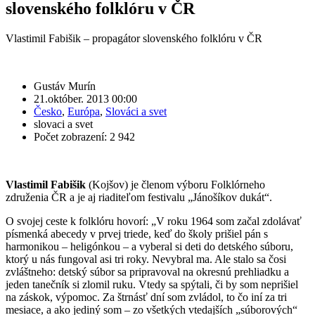
slovenského folklóru v ČR
Vlastimil Fabišik – propagátor slovenského folklóru v ČR
Gustáv Murín
21.október. 2013 00:00
Česko
,
Európa
,
Slováci a svet
slovaci a svet
Počet zobrazení: 2 942
Vlastimil Fabišik
(Kojšov) je členom výboru Folklórneho
združenia ČR a je aj riaditeľom festivalu „Jánošíkov dukát“.
O svojej ceste k folklóru hovorí: „V roku 1964 som začal zdolávať
písmenká abecedy v prvej triede, keď do školy prišiel pán s
harmonikou – heligónkou – a vyberal si deti do detského súboru,
ktorý u nás fungoval asi tri roky. Nevybral ma. Ale stalo sa čosi
zvláštneho: detský súbor sa pripravoval na okresnú prehliadku a
jeden tanečník si zlomil ruku. Vtedy sa spýtali, či by som neprišiel
na záskok, výpomoc. Za štrnásť dní som zvládol, to čo iní za tri
mesiace, a ako jediný som – zo všetkých vtedajších „súborových“