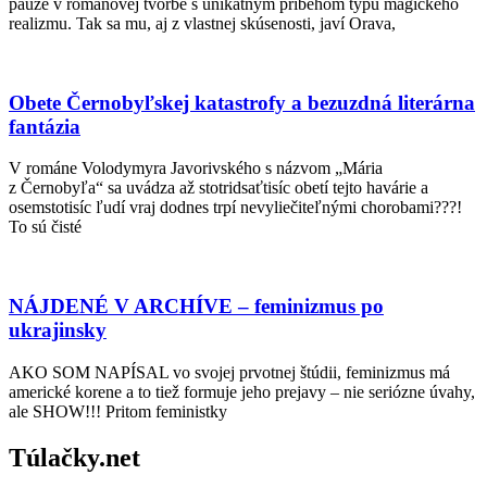
pauze v románovej tvorbe s unikátnym príbehom typu magického
realizmu. Tak sa mu, aj z vlastnej skúsenosti, javí Orava,
Obete Černobyľskej katastrofy a bezuzdná literárna
fantázia
V románe Volodymyra Javorivského s názvom „Mária
z Černobyľa“ sa uvádza až stotridsaťtisíc obetí tejto havárie a
osemstotisíc ľudí vraj dodnes trpí nevyliečiteľnými chorobami???!
To sú čisté
NÁJDENÉ V ARCHÍVE – feminizmus po
ukrajinsky
AKO SOM NAPÍSAL vo svojej prvotnej štúdii, feminizmus má
americké korene a to tiež formuje jeho prejavy – nie seriózne úvahy,
ale SHOW!!! Pritom feministky
Túlačky.net