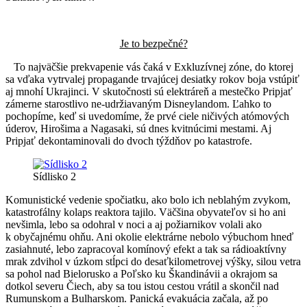
Je to bezpečné?
To najväčšie prekvapenie vás čaká v Exkluzívnej zóne, do ktorej
sa vďaka vytrvalej propagande trvajúcej desiatky rokov boja vstúpiť
aj mnohí Ukrajinci. V skutočnosti sú elektráreň a mestečko Pripjať
zámerne starostlivo ne-udržiavaným Disneylandom. Ľahko to
pochopíme, keď si uvedomíme, že prvé ciele ničivých atómových
úderov, Hirošima a Nagasaki, sú dnes kvitnúcimi mestami. Aj
Pripjať dekontaminovali do dvoch týždňov po katastrofe.
Sídlisko 2
Komunistické vedenie spočiatku, ako bolo ich neblahým zvykom,
katastrofálny kolaps reaktora tajilo. Väčšina obyvateľov si ho ani
nevšimla, lebo sa odohral v noci a aj požiarnikov volali ako
k obyčajnému ohňu. Ani okolie elektrárne nebolo výbuchom hneď
zasiahnuté, lebo zapracoval komínový efekt a tak sa rádioaktívny
mrak zdvihol v úzkom stĺpci do desaťkilometrovej výšky, silou vetra
sa pohol nad Bielorusko a Poľsko ku Škandinávii a okrajom sa
dotkol severu Čiech, aby sa tou istou cestou vrátil a skončil nad
Rumunskom a Bulharskom. Panická evakuácia začala, až po