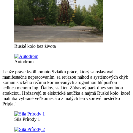
Ruské kolo bez života
Autodrom
Lenže práve kvôli tomuto Sviatku práce, ktorý sa oslavoval
manifestačne nepracovaním, sa reťazou náhod a systémových chýb
komunistického režimu korunovaných arogantnou hlúposťou
jedinca menom Ing. Ďatlov, stal ten Zábavný park dnes smutnou
atrakciou. Hrdzavejú tu elektrické autíčka a najmä Ruské kolo, ktoré
mali iba vybrané veľkomestá a z malých len vzorové mestečko
Pripjať.
Sila Prírody 1