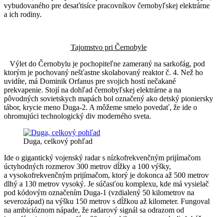
vybudovaného pre desaťtisíce pracovníkov černobyľskej elektrárne
a ich rodiny.
Tajomstvo pri Černobyle
Výlet do Černobylu je pochopiteľne zameraný na sarkofág, pod
ktorým je pochovaný nešťastne skolabovaný reaktor č. 4. Než ho
uvidíte, má Dominik Orfanus pre svojich hostí nečakané
prekvapenie. Stojí na dohľad černobyľskej elektrárne a na
pôvodných sovietskych mapách bol označený ako detský pioniersky
tábor, krycie meno Duga-2. A môžeme smelo povedať, že ide o
ohromujúci technologický div moderného sveta.
Duga, celkový pohľad
Ide o gigantický vojenský radar s nízkofrekvenčným prijímačom
úctyhodných rozmerov 300 metrov dĺžky a 100 výšky,
a vysokofrekvenčným prijímačom, ktorý je dokonca až 500 metrov
dlhý a 130 metrov vysoký. Je súčasťou komplexu, kde má vysielač
pod kódovým označením Duga-1 (vzdialený 50 kilometrov na
severozápad) na výšku 150 metrov s dĺžkou až kilometer. Fungoval
na ambicióznom nápade, že radarový signál sa odrazom od