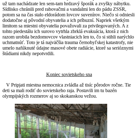
už tam nachádzate len sem-tam hrdzavý šporák a zvyšky nábytku.
Sídlisko chránili pred rabovačmi a vandalmi len do pádu ZSSR,
potom sa na čas stalo eldorádom lovcov suvenírov. Niečo si odniesli
dodatočne aj pôvodní obyvatelia a ich príbuzní. Napriek všetkým
limitom sa miestni obyvatelia považovali za privilegovaných. A z
tohto piedestálu ich surovo vytrhla zbrklá evakuácia, ktorá z nich
razom urobila bezdomovcov vlastniacich len to, čo si stihli narýchlo
uchmatnúť. Toto je tá najväčšia trauma černobyľskej katastrofy, nie
umelo nafúknuté údajne masové obete radiácie, ktoré sa serióznymi
štúdiami nikdy nepotvrdili.
Koniec sovietskeho sna
V Pripjati miestna nemocnica zvládla až tisíc pôrodov ročne. Tie
deti sa mali rodiť do sovietskeho raja. Postavili im tu bazén
olympijských rozmerov aj so skokanskou vežou.