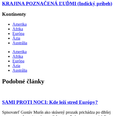
KRAJINA POZNAČENÁ ĽUĎMI (Indický príbeh)
Kontinenty
Amerika
Afrika
Európa
Ázia
Austrália
Amerika
Afrika
Európa
Ázia
Austrália
Podobné články
SAMI PROTI NOCI: Kde leží stred Európy?
Spisovateľ Gustáv Murín ako skúsený prozaik prichádza po dlhšej