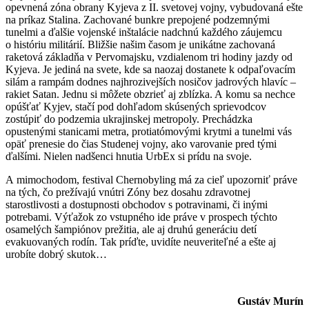
opevnená zóna obrany Kyjeva z II. svetovej vojny, vybudovaná ešte
na príkaz Stalina. Zachované bunkre prepojené podzemnými
tunelmi a ďalšie vojenské inštalácie nadchnú každého záujemcu
o históriu militárií. Bližšie našim časom je unikátne zachovaná
raketová základňa v Pervomajsku, vzdialenom tri hodiny jazdy od
Kyjeva. Je jediná na svete, kde sa naozaj dostanete k odpaľovacím
silám a rampám dodnes najhrozivejších nosičov jadrových hlavíc –
rakiet Satan. Jednu si môžete obzrieť aj zblízka. A komu sa nechce
opúšťať Kyjev, stačí pod dohľadom skúsených sprievodcov
zostúpiť do podzemia ukrajinskej metropoly. Prechádzka
opustenými stanicami metra, protiatómovými krytmi a tunelmi vás
opäť prenesie do čias Studenej vojny, ako varovanie pred tými
ďalšími. Nielen nadšenci hnutia UrbEx si prídu na svoje.
A mimochodom, festival Chernobyling má za cieľ upozorniť práve
na tých, čo prežívajú vnútri Zóny bez dosahu zdravotnej
starostlivosti a dostupnosti obchodov s potravinami, či inými
potrebami. Výťažok zo vstupného ide práve v prospech týchto
osamelých šampiónov prežitia, ale aj druhú generáciu detí
evakuovaných rodín. Tak príďte, uvidíte neuveriteľné a ešte aj
urobíte dobrý skutok…
Gustáv Murín