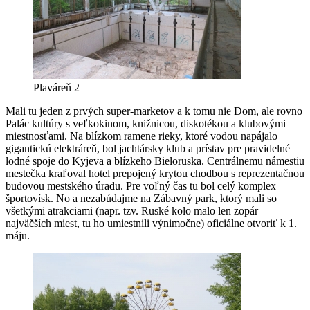
Plaváreň 2
Mali tu jeden z prvých super-marketov a k tomu nie Dom, ale rovno
Palác kultúry s veľkokinom, knižnicou, diskotékou a klubovými
miestnosťami. Na blízkom ramene rieky, ktoré vodou napájalo
gigantickú elektráreň, bol jachtársky klub a prístav pre pravidelné
lodné spoje do Kyjeva a blízkeho Bieloruska. Centrálnemu námestiu
mestečka kraľoval hotel prepojený krytou chodbou s reprezentačnou
budovou mestského úradu. Pre voľný čas tu bol celý komplex
športovísk. No a nezabúdajme na Zábavný park, ktorý mali so
všetkými atrakciami (napr. tzv. Ruské kolo malo len zopár
najväčších miest, tu ho umiestnili výnimočne) oficiálne otvoriť k 1.
máju.