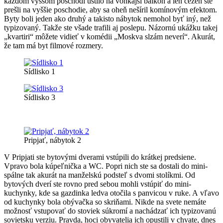
každom vyššom poschodí ústilo na vonkajší balkón a len cezeň ste
prešli na vyššie poschodie, aby sa oheň nešíril komínovým efektom.
Byty boli jeden ako druhý a takisto nábytok nemohol byť iný, než
typizovaný. Takže ste všade trafili aj poslepu. Názornú ukážku takej
„kvartiri“ môžete vidieť v komédii „Moskva slzám neverí“. Akurát,
že tam má byt filmové rozmery.
Sídlisko 1
Sídlisko 3
Pripjať, nábytok 2
V Pripjati ste bytovými dverami vstúpili do krátkej predsiene.
Vpravo bola kúpeľnička a WC. Popri nich ste sa dostali do mini-
spálne tak akurát na manželskú podsteľ s dvomi stolíkmi. Od
bytových dverí ste rovno pred sebou mohli vstúpiť do mini-
kuchynky, kde sa gazdinka ledva otočila s panvicou v ruke. A vľavo
od kuchynky bola obývačka so skriňami. Nikde na svete nemáte
možnosť vstupovať do stoviek súkromí a nachádzať ich typizovanú
sovietsku verziu. Pravda, hoci obyvatelia ich opustili v chvate, dnes