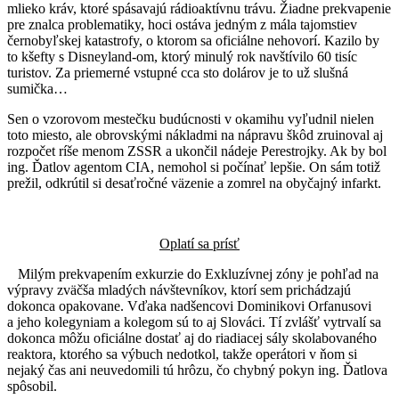
mlieko kráv, ktoré spásavajú rádioaktívnu trávu. Žiadne prekvapenie
pre znalca problematiky, hoci ostáva jedným z mála tajomstiev
černobyľskej katastrofy, o ktorom sa oficiálne nehovorí. Kazilo by
to kšefty s Disneyland-om, ktorý minulý rok navštívilo 60 tisíc
turistov. Za priemerné vstupné cca sto dolárov je to už slušná
sumička…
Sen o vzorovom mestečku budúcnosti v okamihu vyľudnil nielen
toto miesto, ale obrovskými nákladmi na nápravu škôd zruinoval aj
rozpočet ríše menom ZSSR a ukončil nádeje Perestrojky. Ak by bol
ing. Ďatlov agentom CIA, nemohol si počínať lepšie. On sám totiž
prežil, odkrútil si desaťročné väzenie a zomrel na obyčajný infarkt.
Oplatí sa prísť
Milým prekvapením exkurzie do Exkluzívnej zóny je pohľad na
výpravy zväčša mladých návštevníkov, ktorí sem prichádzajú
dokonca opakovane. Vďaka nadšencovi Dominikovi Orfanusovi
a jeho kolegyniam a kolegom sú to aj Slováci. Tí zvlášť vytrvalí sa
dokonca môžu oficiálne dostať aj do riadiacej sály skolabovaného
reaktora, ktorého sa výbuch nedotkol, takže operátori v ňom si
nejaký čas ani neuvedomili tú hrôzu, čo chybný pokyn ing. Ďatlova
spôsobil.