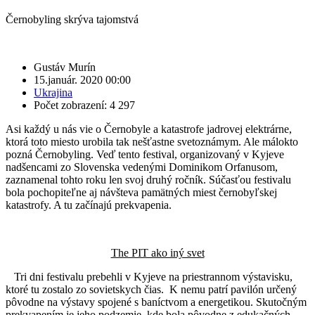
Černobyling skrýva tajomstvá
Gustáv Murín
15.január. 2020 00:00
Ukrajina
Počet zobrazení: 4 297
Asi každý u nás vie o Černobyle a katastrofe jadrovej elektrárne,
ktorá toto miesto urobila tak nešťastne svetoznámym. Ale málokto
pozná Černobyling. Veď tento festival, organizovaný v Kyjeve
nadšencami zo Slovenska vedenými Dominikom Orfanusom,
zaznamenal tohto roku len svoj druhý ročník. Súčasťou festivalu
bola pochopiteľne aj návšteva pamätných miest černobyľskej
katastrofy. A tu začínajú prekvapenia.
The PIT ako iný svet
Tri dni festivalu prebehli v Kyjeve na priestrannom výstavisku,
ktoré tu zostalo zo sovietskych čias. K nemu patrí pavilón určený
pôvodne na výstavy spojené s baníctvom a energetikou. Skutočným
prekvapením je jeho podzemie, kde bola pôvodne z edukačných