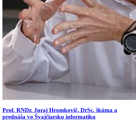
Prof. RNDr. Juraj Hromkovič, DrSc. škúma a
prednáša vo Švajčiarsku informatiku