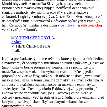
Mnohí obyvatelia z mestečka Slavutych, postaveného pre
vysídlencov z evakuovanej Pripjati, používajú denne vlakovú
stanicu Semihody, aby mohli pracovať v zrušenej jadrovej
elektrárni. Logicky z toho vyplýva, že tzv. Exkluzívna zóna je celé
tie desaťročia umelo udržiavaná z dôvodov opísaných v knihe „V
tieni Černobyľa“. Kniha je dostupná v
printovej
, aj
elektronickej
verzii (viď po kliknutí).
V TIENI ČERNOBYĽA,
obálka
Keď sa prechádzate týmto mestečkom, ktoré pripomína skôr dedinu
s bytovkami, či obedujete v miestnom hotelíku s názvom „Desiatka“
(áno, hostia tu bežne prespávajú) neubránite sa pocitu, že toto
mestečko zaspalo v okamihu výbuchu reaktora. Ešte aj jedlo
pripomína sovietske časy, takže si ich môžete doslova „vychutnať“ –
mäso je nežuteľné, k tomu „smutné zemiaky“ a slimačia obsluha. Aj
autobusy prevážajúce zamestnancov sú muzeálne exponáty zo
sovietskych čias. Dedinky okolo Exkluzívnej zóny pripomínajú
zvonka dávno zabudnuté časy po II. svetovej vojne. Veľa sa
odvtedy nezmenilo. Veď tu stále ešte žijú ľudia v dreveniciach, pred
ktorými posedávajú „babušky“ so zlatými zubami ako zo
Šukšinových filmov.