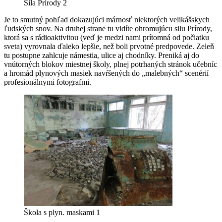
Sila Prírody 2
Je to smutný pohľad dokazujúci márnosť niektorých velikášskych
ľudských snov. Na druhej strane tu vidíte ohromujúcu silu Prírody,
ktorá sa s rádioaktivitou (veď je medzi nami prítomná od počiatku
sveta) vyrovnala ďaleko lepšie, než boli prvotné predpovede. Zeleň
tu postupne zahlcuje námestia, ulice aj chodníky. Preniká aj do
vnútorných blokov miestnej školy, plnej potrhaných stránok učebníc
a hromád plynových masiek navŕšených do „malebných“ scenérií
profesionálnymi fotografmi.
Škola s plyn. maskami 1