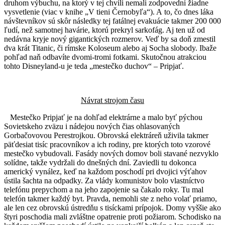
druhom výbuchu, na ktorý v tej chvíli nemali zodpovední žiadne
vysvetlenie (viac v knihe „V tieni Černobyľa“). A to, čo dnes láka
návštevníkov sú skôr následky tej fatálnej evakuácie takmer 200 000
ľudí, než samotnej havárie, ktorú prekryl sarkofág. Aj ten už od
nedávna kryje nový gigantických rozmerov. Veď by sa doň zmestil
dva krát Titanic, či rímske Koloseum alebo aj Socha slobody. Ibaže
pohľad naň odbavíte dvomi-tromi fotkami. Skutočnou atrakciou
tohto Disneyland-u je teda „mestečko duchov“ – Pripjať.
Návrat strojom času
Mestečko Pripjať je na dohľad elektrárne a malo byť pýchou
Sovietskeho zväzu i nádejou nových čias ohlasovaných
Gorbačovovou Perestrojkou. Obrovská elektráreň uživila takmer
päťdesiat tisíc pracovníkov a ich rodiny, pre ktorých toto vzorové
mestečko vybudovali. Fasády nových domov boli stavané nezvyklo
solídne, takže vydržali do dnešných dní. Zaviedli tu dokonca
americký vynález, keď na každom poschodí pri dvojici výťahov
ústila šachta na odpadky. Za vlády komunistov bolo vlastníctvo
telefónu prepychom a na jeho zapojenie sa čakalo roky. Tu mal
telefón takmer každý byt. Pravda, nemohli ste z neho volať priamo,
ale len cez obrovskú ústredňu s tisíckami prípojok. Domy vyššie ako
štyri poschodia mali zvláštne opatrenie proti požiarom. Schodisko na