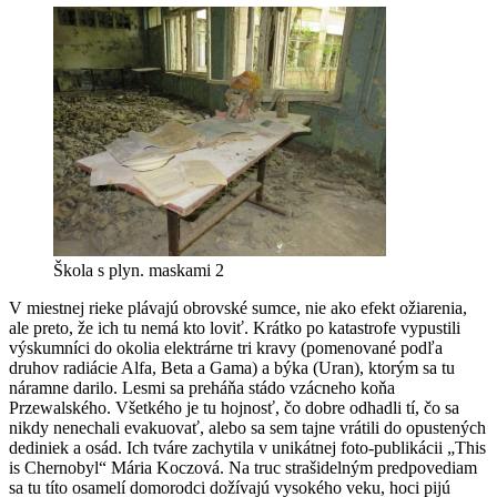
Škola s plyn. maskami 2
V miestnej rieke plávajú obrovské sumce, nie ako efekt ožiarenia,
ale preto, že ich tu nemá kto loviť. Krátko po katastrofe vypustili
výskumníci do okolia elektrárne tri kravy (pomenované podľa
druhov radiácie Alfa, Beta a Gama) a býka (Uran), ktorým sa tu
náramne darilo. Lesmi sa preháňa stádo vzácneho koňa
Przewalského. Všetkého je tu hojnosť, čo dobre odhadli tí, čo sa
nikdy nenechali evakuovať, alebo sa sem tajne vrátili do opustených
dediniek a osád. Ich tváre zachytila v unikátnej foto-publikácii „This
is Chernobyl“ Mária Koczová. Na truc strašidelným predpovediam
sa tu títo osamelí domorodci dožívajú vysokého veku, hoci pijú