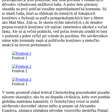
dôvodov vybudovaná ukážková baňa. A práve tieto priestory
obsadila na prvý pohľad vizuálne neprehliadnuteľná komunita. Sú
to mladí ľudia, ktorí sa obliekajú do temných až šokujúcich
kostýmov a štylizujú sa podľa postapokalyptických hier a filmov
ako Mad Max. Zdá sa, že okrem týchto náročných a do detailov
prepracovaných kostýmov ich najviac zamestnáva alkohol a voľná
láska. Ale sú aj veľmi praktickí, veď počas festivalu zriadili tri bary
v podzemí a jeden veľký pri vchode do pavilónu. Pre návštevníkov
mimo tejto komunity majú aj požičovňu kostýmov a niekoľko
atrakcií na úrovni performancií.
Festival 1
Festival 2
Festival 3
V tomto prostredí získal festival Chernobyling pozoruhodné pozadie
názorne ukazujúce, ako by asi dopadla civilizácia, keby svet postihla
globálna nukleárna katastrofa. O černobyľskej verzii sa mohli
návštevníci dozvedieť okrem iného aj priamo od Alexandra
Esaulova, zástupcu primátora pôvodne vzorového mestečka Pripjať,