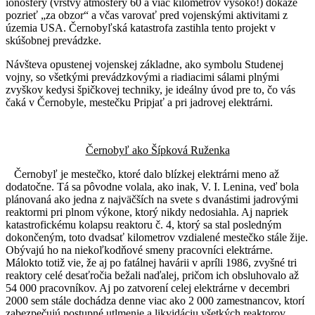
ionosféry (vrstvy atmosféry 60 a viac kilometrov vysoko!) dokáže
pozrieť „za obzor“ a včas varovať pred vojenskými aktivitami z
územia USA. Černobyľská katastrofa zastihla tento projekt v
skúšobnej prevádzke.
Návšteva opustenej vojenskej základne, ako symbolu Studenej
vojny, so všetkými prevádzkovými a riadiacimi sálami plnými
zvyškov kedysi špičkovej techniky, je ideálny úvod pre to, čo vás
čaká v Černobyle, mestečku Pripjať a pri jadrovej elektrárni.
Černobyľ ako Šípková Ruženka
Černobyľ je mestečko, ktoré dalo blízkej elektrárni meno až
dodatočne. Tá sa pôvodne volala, ako inak, V. I. Lenina, veď bola
plánovaná ako jedna z najväčších na svete s dvanástimi jadrovými
reaktormi pri plnom výkone, ktorý nikdy nedosiahla. Aj napriek
katastrofickému kolapsu reaktoru č. 4, ktorý sa stal posledným
dokončeným, toto dvadsať kilometrov vzdialené mestečko stále žije.
Obývajú ho na niekoľkodňové smeny pracovníci elektrárne.
Málokto totiž vie, že aj po fatálnej havárii v apríli 1986, zvyšné tri
reaktory celé desaťročia bežali naďalej, pričom ich obsluhovalo až
54 000 pracovníkov. Aj po zatvorení celej elektrárne v decembri
2000 sem stále dochádza denne viac ako 2 000 zamestnancov, ktorí
zabezpečujú postupné utlmenie a likvidáciu všetkých reaktorov.