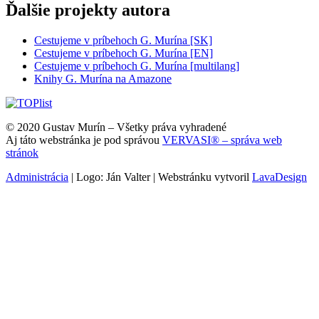
Ďalšie projekty autora
Cestujeme v príbehoch G. Murína [SK]
Cestujeme v príbehoch G. Murína [EN]
Cestujeme v príbehoch G. Murína [multilang]
Knihy G. Murína na Amazone
© 2020 Gustav Murín – Všetky práva vyhradené
Aj táto webstránka je pod správou
VERVASI® – správa web
stránok
Administrácia
| Logo: Ján Valter | Webstránku vytvoril
LavaDesign