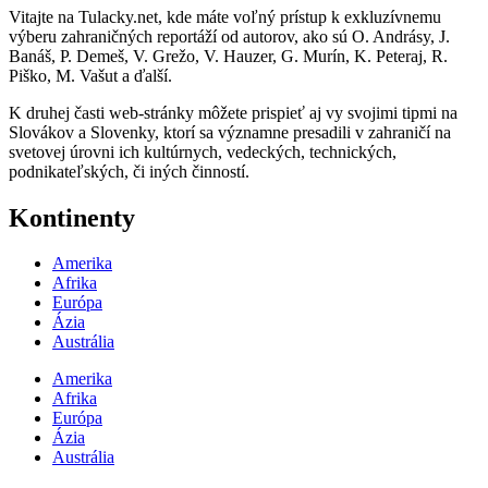
Vitajte na Tulacky.net, kde máte voľný prístup k exkluzívnemu
výberu zahraničných reportáží od autorov, ako sú O. Andrásy, J.
Banáš, P. Demeš, V. Grežo, V. Hauzer, G. Murín, K. Peteraj, R.
Piško, M. Vašut a ďalší.
K druhej časti web-stránky môžete prispieť aj vy svojimi tipmi na
Slovákov a Slovenky, ktorí sa významne presadili v zahraničí na
svetovej úrovni ich kultúrnych, vedeckých, technických,
podnikateľských, či iných činností.
Kontinenty
Amerika
Afrika
Európa
Ázia
Austrália
Amerika
Afrika
Európa
Ázia
Austrália