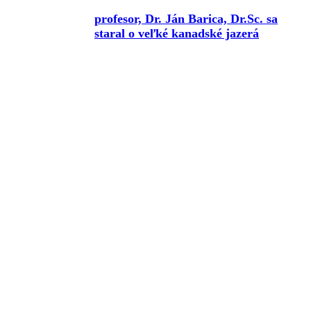
profesor, Dr. Ján Barica, Dr.Sc. sa
staral o veľké kanadské jazerá