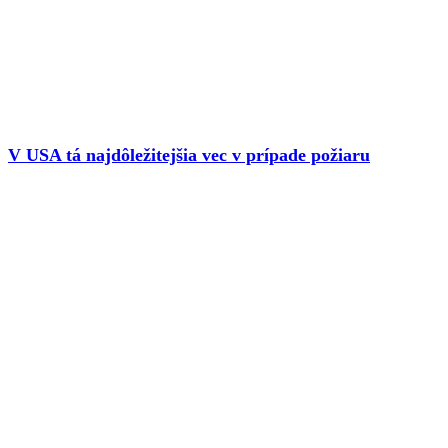
V USA tá najdôležitejšia vec v prípade požiaru