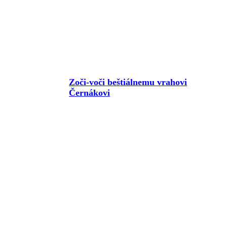
Zoči-voči beštiálnemu vrahovi
Černákovi