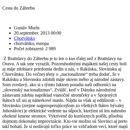
Cesta do Záhrebu
Gustáv Murín
20.september. 2013 00:00
Chorvátsko
chorvátsko
,
europa
Počet zobrazení: 2 989
Z Bratislavy do Záhrebu je to len o kus ďalej než z Bratislavy na
Oravu. A tak sme vyrazili. Pozoruhodnými majákmi našej cesty boli
aj máje zdobiace priedomia dedín u nás, v Rakúsku, Slovinsku aj
Chorvátsku. Do večnej témy o „nacionalizme“ treba dodať, že v
Rakúsku a Slovinsku zdobili máje okrem iného aj národné zástavy.
Som zvedavý, ako si s týmto faktom poradia naši odborníci na
„slovenský nacionalizmus“. Zvlášť, keď v Dánsku národnými
zástavami zdobia napríklad vianočné stromčeky a v Spojených
štátoch už asi aj nátierkové maslo. Nájdu sa však aj odlišnosti – v
Slovinsku (zrejme najprosperujúcejšom zo všetkých štátov bývalej
Juhoslávie) je elektrické vedenie na stĺpoch, ktorými sú len nahrubo
oholené kmene stromov. Vykrivené do kurióznych polôh, pôsobia
dojmom dokonalej improvizácie. Kto-vie možno sú Slovinci aj preto
takí bohatí, že si nedávajú toľko práce so vzhľadom vecí, ktoré majú