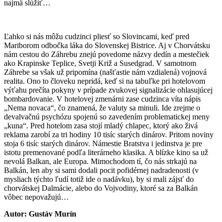
najmä slúžiť…
Ľahko si nás môžu cudzinci pliesť so Slovincami, keď pred
Mariborom odbočka láka do Slovenskej Bistrice. Aj v Chorvátsku
nám cestou do Záhrebu znejú povedome názvy dedín a mestečiek
ako Krapinske Teplice, Svetji Križ a Susedgrad. V samotnom
Záhrebe sa však už pripomína (našťastie nám vzdialená) vojnová
realita. Ono to človeku nepridá, keď si na tabuľke pri hotelovom
výťahu prečíta pokyny v prípade zvukovej signalizácie ohlasujúcej
bombardovanie. V hotelovej zmenárni zase cudzinca víta nápis
„Nema novaca“, čo znamená, že valuty sa minuli. Ide zrejme o
devalvačnú psychózu spojenú so zavedením problematickej meny
„kuna“. Pred hotelom zasa stojí mladý chlapec, ktorý ako živá
reklama zarobí za tri hodiny 10 tisíc starých dinárov. Pritom noviny
stoja 6 tisíc starých dinárov. Námestie Bratstva i jedinstva je pre
istotu premenované podľa literárneho klasika. A blízke kino sa už
nevolá Balkan, ale Europa. Mimochodom tí, čo nás strkajú na
Balkán, len aby si sami dodali pocit pofidérnej nadradenosti (v
mysliach týchto ľudí totiž ide o nadávku), by si mali zájsť do
chorvátskej Dalmácie, alebo do Vojvodiny, ktoré sa za Balkán
vôbec nepovažujú…
Autor: Gustáv Murín