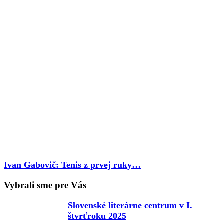
Ivan Gabovič: Tenis z prvej ruky…
Vybrali sme pre Vás
Slovenské literárne centrum v I.
štvrťroku 2025