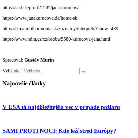
https://snd.sk/profil/1595/jana-kurucova
https://www.janakurucova.de/home-sk
https://stream.filharmonia.sk/zoznamy/interpreti/?show=439
https://www.ndm.cz/cz/osoba/5580-kurucova-jana.html
Spracoval:
Gustáv Murín
Vyhľadať
Najnovšie články
V USA tá najdôležitejšia vec v prípade požiaru
SAMI PROTI NOCI: Kde leží stred Európy?