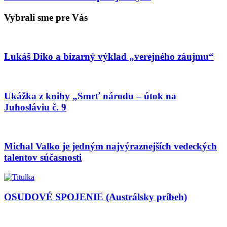
Vybrali sme pre Vás
Lukáš Diko a bizarný výklad „verejného záujmu“
Ukážka z knihy „Smrť národu – útok na
Juhosláviu č. 9
Michal Valko je jedným najvýraznejších vedeckých
talentov súčasnosti
OSUDOVÉ SPOJENIE (Austrálsky príbeh)