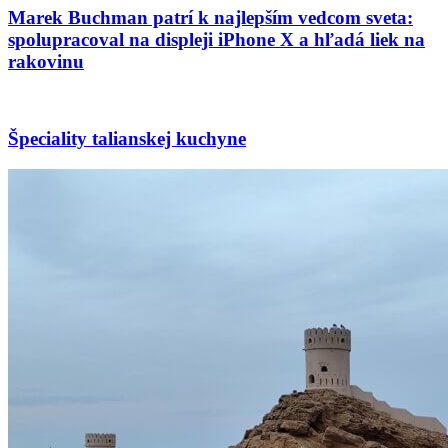
Marek Buchman patrí k najlepším vedcom sveta:
spolupracoval na displeji iPhone X a hľadá liek na
rakovinu
Špeciality talianskej kuchyne