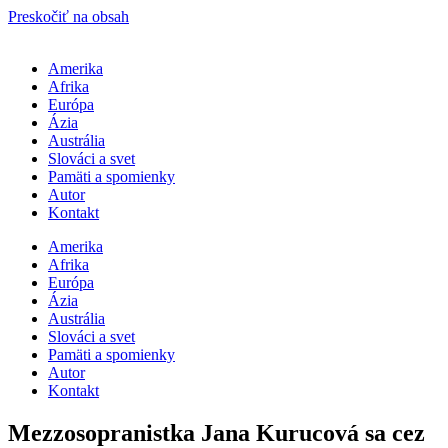
Preskočiť na obsah
Amerika
Afrika
Európa
Ázia
Austrália
Slováci a svet
Pamäti a spomienky
Autor
Kontakt
Amerika
Afrika
Európa
Ázia
Austrália
Slováci a svet
Pamäti a spomienky
Autor
Kontakt
Mezzosopranistka Jana Kurucová sa cez