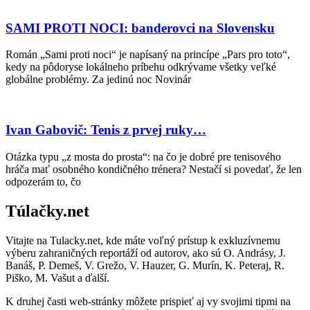
SAMI PROTI NOCI: banderovci na Slovensku
Román „Sami proti noci“ je napísaný na princípe „Pars pro toto“,
kedy na pôdoryse lokálneho príbehu odkrývame všetky veľké
globálne problémy. Za jedinú noc Novinár
Ivan Gabovič: Tenis z prvej ruky…
Otázka typu „z mosta do prosta“: na čo je dobré pre tenisového
hráča mať osobného kondičného trénera? Nestačí si povedať, že len
odpozerám to, čo
Túlačky.net
Vitajte na Tulacky.net, kde máte voľný prístup k exkluzívnemu
výberu zahraničných reportáží od autorov, ako sú O. Andrásy, J.
Banáš, P. Demeš, V. Grežo, V. Hauzer, G. Murín, K. Peteraj, R.
Piško, M. Vašut a ďalší.
K druhej časti web-stránky môžete prispieť aj vy svojimi tipmi na