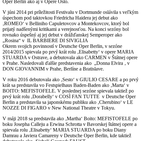
Oper Berlin ako aj v Opere Oslo.
V júni 2014 pri príležitosti Festivalu v Dortmunde oslávila s veľkým
úspechom pod taktovkou Friedricha Haidera jej debut ako
‚ROMEO‘ v Belliniho Capuletovcov a Montekovcov, ktorý bol
prijatý nadšenými kritikami a verejnosťou. Na konci sezóny bol
rovnako úspešný aj jej debut v drážďanskej Semperoper ako
„Rosina“ v IL BARBIERE DI SIVIGLIA
Okrem svojich povinností v Deutsche Oper Berlin, v sezóne
2014/2015 spievala po prvý krát rolu ‚Elisabetty‘ v opere MARIA
STUARDA v Ostrave, a debutovala ako CARMEN v Štátnej opere
v Prahe. Nasledovali ďalšie predstavenia ako „Donna Elvira ‚ v
DON GIOVANNIM v Prahe, Berlíne a Bratislave.
V roku 2016 debutovala ako ‚Sesto‘ v GIULIO CESARE a po prvý
krát sa predstavila vo Festspielhaus Baden-Baden ako ‚Marta‘ v
BOITO: MEFISTOFELE. V poslednej sezóne spievala taktiež po
prvý krát rolu ‚Dorabelly‘ v COSÌ FAN TUTTE v Deutsche Oper
Berlin a predstavila sa japonskému publiku ako ‚Cherubino‘ v LE
NOZZE DI FIGARO v New National Theatre v Tokyu.
V máji 2018 sa predstavila ako ‚Martha‘ Boito: MEFISTOFELE po
boku Josepha Calleju a Erwina Schrotta v Bavorskej štátnej opere a
spievala rolu ‚Elisabetty‘ MARIA STUARDA po boku Diany
Damrau a Javiera Camareny v Deutsche Oper Berlin, kde taktiež