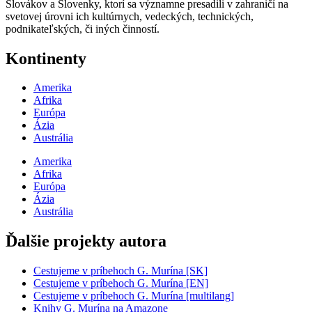
Slovákov a Slovenky, ktorí sa významne presadili v zahraničí na
svetovej úrovni ich kultúrnych, vedeckých, technických,
podnikateľských, či iných činností.
Kontinenty
Amerika
Afrika
Európa
Ázia
Austrália
Amerika
Afrika
Európa
Ázia
Austrália
Ďalšie projekty autora
Cestujeme v príbehoch G. Murína [SK]
Cestujeme v príbehoch G. Murína [EN]
Cestujeme v príbehoch G. Murína [multilang]
Knihy G. Murína na Amazone