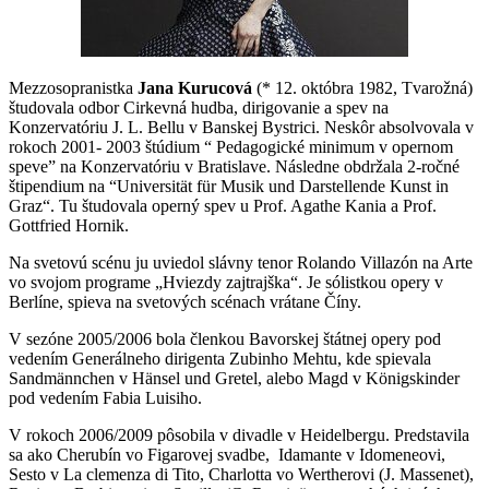
Mezzosopranistka
Jana Kurucová
(* 12. októbra 1982, Tvarožná)
študovala odbor Cirkevná hudba, dirigovanie a spev na
Konzervatóriu J. L. Bellu v Banskej Bystrici. Neskôr absolvovala v
rokoch 2001- 2003 štúdium “ Pedagogické minimum v opernom
speve” na Konzervatóriu v Bratislave. Následne obdržala 2-ročné
štipendium na “Universität für Musik und Darstellende Kunst in
Graz“. Tu študovala operný spev u Prof. Agathe Kania a Prof.
Gottfried Hornik.
Na svetovú scénu ju uviedol slávny tenor Rolando Villazón na Arte
vo svojom programe „Hviezdy zajtrajška“. Je sólistkou opery v
Berlíne, spieva na svetových scénach vrátane Číny.
V sezóne 2005/2006 bola členkou Bavorskej štátnej opery pod
vedením Generálneho dirigenta Zubinho Mehtu, kde spievala
Sandmännchen v Hänsel und Gretel, alebo Magd v Königskinder
pod vedením Fabia Luisiho.
V rokoch 2006/2009 pôsobila v divadle v Heidelbergu. Predstavila
sa ako Cherubín vo Figarovej svadbe, Idamante v Idomeneovi,
Sesto v La clemenza di Tito, Charlotta vo Wertherovi (J. Massenet),