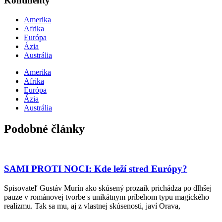
Kontinenty
Amerika
Afrika
Európa
Ázia
Austrália
Amerika
Afrika
Európa
Ázia
Austrália
Podobné články
SAMI PROTI NOCI: Kde leží stred Európy?
Spisovateľ Gustáv Murín ako skúsený prozaik prichádza po dlhšej
pauze v románovej tvorbe s unikátnym príbehom typu magického
realizmu. Tak sa mu, aj z vlastnej skúsenosti, javí Orava,