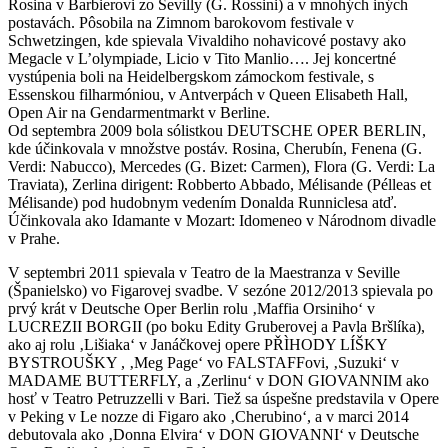
Rosina v Barbierovi zo Sevilly (G. Rossini) a v mnohých iných
postavách. Pôsobila na Zimnom barokovom festivale v
Schwetzingen, kde spievala Vivaldiho nohavicové postavy ako
Megacle v L’olympiade, Licio v Tito Manlio…. Jej koncertné
vystúpenia boli na Heidelbergskom zámockom festivale, s
Essenskou filharmóniou, v Antverpách v Queen Elisabeth Hall,
Open Air na Gendarmentmarkt v Berline.
Od septembra 2009 bola sólistkou DEUTSCHE OPER BERLIN,
kde účinkovala v množstve postáv. Rosina, Cherubín, Fenena (G.
Verdi: Nabucco), Mercedes (G. Bizet: Carmen), Flora (G. Verdi: La
Traviata), Zerlina dirigent: Robberto Abbado, Mélisande (Pélleas et
Mélisande) pod hudobnym vedením Donalda Runniclesa atď.
Účinkovala ako Idamante v Mozart: Idomeneo v Národnom divadle
v Prahe.
V septembri 2011 spievala v Teatro de la Maestranza v Seville
(Španielsko) vo Figarovej svadbe. V sezóne 2012/2013 spievala po
prvý krát v Deutsche Oper Berlin rolu ‚Maffia Orsiniho‘ v
LUCREZII BORGII (po boku Edity Gruberovej a Pavla Bršlíka),
ako aj rolu ‚Lišiaka‘ v Janáčkovej opere PŘÌHODY LÍŠKY
BYSTROUŠKY , ‚Meg Page‘ vo FALSTAFFovi, ‚Suzuki‘ v
MADAME BUTTERFLY, a ‚Zerlinu‘ v DON GIOVANNIM ako
hosť v Teatro Petruzzelli v Bari. Tiež sa úspešne predstavila v Opere
v Peking v Le nozze di Figaro ako ‚Cherubino‘, a v marci 2014
debutovala ako ‚Donna Elvira‘ v DON GIOVANNI‘ v Deutsche