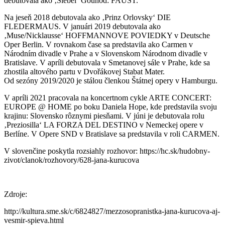
debutovala ako ‚Siebel‘ Gounod: FAUST.
Na jeseň 2018 debutovala ako ‚Prinz Orlovsky‘ DIE
FLEDERMAUS. V januári 2019 debutovala ako
‚Muse/Nicklausse‘ HOFFMANNOVE POVIEDKY v Deutsche
Oper Berlin. V rovnakom čase sa predstavila ako Carmen v
Národním divadle v Prahe a v Slovenskom Národnom divadle v
Bratislave. V apríli debutovala v Smetanovej sále v Prahe, kde sa
zhostila altového partu v Dvořákovej Stabat Mater.
Od sezóny 2019/2020 je stálou členkou Štátnej opery v Hamburgu.
V apríli 2021 pracovala na koncertnom cykle ARTE CONCERT:
EUROPE @ HOME po boku Daniela Hope, kde predstavila svoju
krajinu: Slovensko rôznymi piesňami. V júni je debutovala rolu
‚Preziosilla‘ LA FORZA DEL DESTINO v Nemeckej opere v
Berlíne. V Opere SND v Bratislave sa predstavila v roli CARMEN.
V slovenčine poskytla rozsiahly rozhovor: https://hc.sk/hudobny-
zivot/clanok/rozhovory/628-jana-kurucova
Zdroje:
http://kultura.sme.sk/c/6824827/mezzosopranistka-jana-kurucova-aj-
vesmir-spieva.html