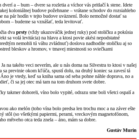
dverí a – bum – dvere sa rozletia a víchor vás pritlačí k stene. Idete
 takej koloniálnej budove požehnane – vrátane schodov do rozsiahleho
me na pár hodín v tejto budove uväznení. Bolo nemožné dostať sa
sobom – budeme sa vznášať, teda levitovať.
ložia dva
prsty
(vždy ukazováčik jednej ruky) pod stoličku a pokúsia
t sa volá levitácia) na hlavu a ktosi povie akési nepodstatné
o predtým nemohli tú váhu zvládnuť) doslova nadhodíte stoličku aj so
ostred bleskov a hromov, v tmavej miestnosti so sviečkami
Ja na takéto veci neverím, ale u nás doma na Silvestra to ktosi v našej
ka sa previnie okom kľúča, spustí dolu, na druhý koniec sa zavesí tá
 Áno je vtedy, keď sa kniha sama od seba pohne náhle doprava, no a
ieť, či sa jej otec má tam na tom druhom svete dobre.
ky takmer dohoreli, víno bolo vypité, odrazu sme boli všetci ospalí a
avou ako melón (toho vína bolo predsa len trochu moc a na záver ešte
ovný stôl (so všetkými papiermi, perami, vreckovým magnetofónom,
nho mŕtveho otca teda znela – áno, mám sa dobre.
Gustáv Murín