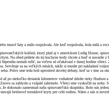
lebo tmavé šaty a málo rozprávala. Ale keď rozprávala, bola milá a vecn
 spisovateľských kolónií, ktorý platí aj v americkom Ledig House, spi
hyni. Na obed prídete do tej kuchyne kedy chcete a buď si navaríte z bo
štipendia nemali rušiť, na večeru sú očakávaní v danej hodine všetci.
 Servíruje sa na veľkých misách, takže si musíte pri nakladaní vzájo
a. Práve sme teda boli uprostred skvelej debaty, keď sa v tme za okna
až po niekoľko desiatok kilometrov vzdialené údolie rieky Hudson a p
 Znovu sa zablyslo a vzápätí zahrmelo. Všetci sme vyskočili na nohy. 
ko, že dokonalo zamestnali našu spisovateľskú skupinku. Bolo nás jeden
tavajú betónové tornádové kryty pre celú rodinu. Nikto z nás si neved