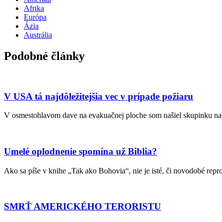
Afrika
Európa
Ázia
Austrália
Podobné články
V USA tá najdôležitejšia vec v prípade požiaru
V osmestohlavom dave na evakuačnej ploche som našiel skupinku naš
Umelé oplodnenie spomína už Biblia?
Ako sa píše v knihe „Tak ako Bohovia“, nie je isté, či novodobé re
SMRŤ AMERICKÉHO TERORISTU