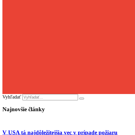
Vyhľadať
Najnovšie články
V USA tá najdôležitejšia vec v prípade požiaru