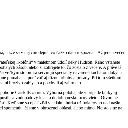
á, takže sa v nej čarodejníctvo ťažko dalo rozpoznať. Až jeden večer.
sovateľskej „kolónii“ v malebnom údolí rieky Hudson. Ráno vstanete
hatých zásob, alebo si zohrejete to, čo zostalo z večere. A práve tá
 Za veľkým stolom sa servírujú špeciality navarené kuchárom takých
mne pomáhať a podávať aj rôzne prílohy a prísady. Pri tom všetkom
mi hrozivo zablyslo a po chvíli aj zahrmelo.
ohorie Catskills za ním. Výborná poloha, ale v prípade búrky aj
Spustil sa vodopádový lejak a do toho neskutočný vietor. Otvorené
ásť. Keď sme sa opäť zišli v jedálni, búrka už bola rovno nad našimi
el spomenúť, či sme v ohrozenej oblasti, alebo mimo. Neisto sme na