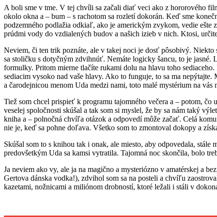
A boli sme v tme. V tej chvíli sa začali diať veci ako z hororového fil
okolo okna a – bum – s rachotom sa rozletí dokorán. Keď sme koneč
podzemného podlažia odkiaľ, ako je americkým zvykom, vedie ešte zv
prúdmi vody do vzdialených budov a našich izieb v nich. Ktosi, urči
Neviem, či ten trik poznáte, ale v takej noci je dosť pôsobivý. Niekto 
sa stoličku s dotyčným zdvihnúť. Nemáte logicky šancu, to je jasné. L
formulky. Pritom mierne tlačíte rukami dolu na hlavu toho sediaceho. 
sediacim vysoko nad vaše hlavy. Ako to funguje, to sa ma nepýtajte. 
a čarodejnicou menom Uda medzi nami, toto malé mystérium na vás 
Tiež som chcel prispieť k programu tajomného večera a – potom, čo už v
veselej spoločnosti skúšal a tak som si myslel, že by sa nám taký výle
kniha a – polnočná chvíľa otázok a odpovedí môže začať. Celá komun
nie je, keď sa pohne doľava. Všetko som to zmontoval dokopy a získa
Skúšal som to s knihou tak i onak, ale miesto, aby odpovedala, stále 
predovšetkým Uda sa kamsi vytratila. Tajomná noc skončila, bolo treba
Ja neviem ako vy, ale ja na magično a mysteriózno v amatérskej a bez
Gertova dánska vodka!), zdvihol som sa na posteli a chvíľu zaostrov
kazetami, nožnicami a miliónom drobností, ktoré ležali i stáli v do