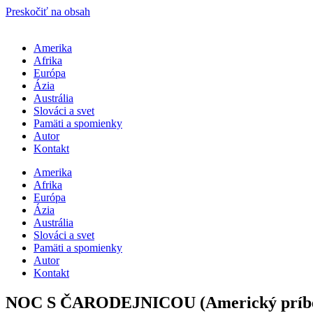
Preskočiť na obsah
Amerika
Afrika
Európa
Ázia
Austrália
Slováci a svet
Pamäti a spomienky
Autor
Kontakt
Amerika
Afrika
Európa
Ázia
Austrália
Slováci a svet
Pamäti a spomienky
Autor
Kontakt
NOC S ČARODEJNICOU (Americký príb