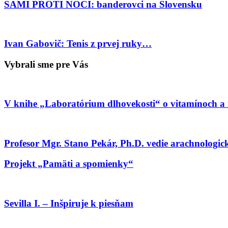
SAMI PROTI NOCI: banderovci na Slovensku
Ivan Gabovič: Tenis z prvej ruky…
Vybrali sme pre Vás
V knihe „Laboratórium dlhovekosti“ o vitamínoch a
Profesor Mgr. Stano Pekár, Ph.D. vedie arachnologi
Projekt „Pamäti a spomienky“
Sevilla I. – Inšpiruje k piesňam