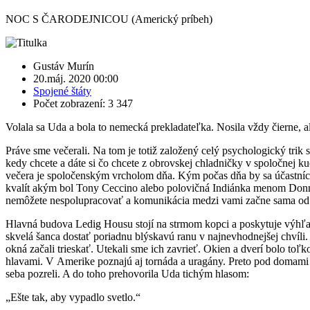
NOC S ČARODEJNICOU (Americký príbeh)
Gustáv Murín
20.máj. 2020 00:00
Spojené štáty
Počet zobrazení: 3 347
Volala sa Uda a bola to nemecká prekladateľka. Nosila vždy čierne, a
Práve sme večerali. Na tom je totiž založený celý psychologický trik
kedy chcete a dáte si čo chcete z obrovskej chladničky v spoločnej kuc
večera je spoločenským vrcholom dňa. Kým počas dňa by sa účastníci 
kvalít akým bol Tony Ceccino alebo polovičná Indiánka menom Donna.
nemôžete nespolupracovať a komunikácia medzi vami začne sama od seb
Hlavná budova Ledig Housu stojí na strmom kopci a poskytuje výhľad 
skvelá šanca dostať poriadnu blýskavú ranu v najnevhodnejšej chvíli.
okná začali trieskať. Utekali sme ich zavrieť. Okien a dverí bolo toľ
hlavami. V Amerike poznajú aj tornáda a uragány. Preto pod domami s
seba pozreli. A do toho prehovorila Uda tichým hlasom:
„Ešte tak, aby vypadlo svetlo.“