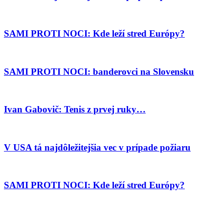
SAMI PROTI NOCI: Kde leží stred Európy?
SAMI PROTI NOCI: banderovci na Slovensku
Ivan Gabovič: Tenis z prvej ruky…
V USA tá najdôležitejšia vec v prípade požiaru
SAMI PROTI NOCI: Kde leží stred Európy?