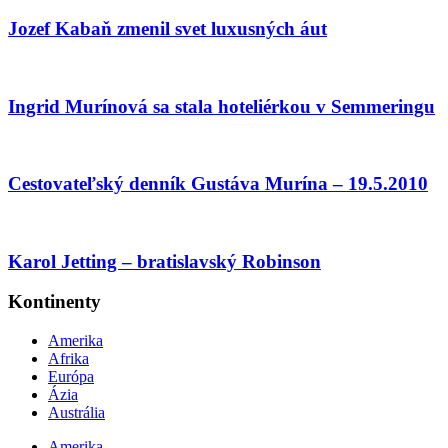
Jozef Kabaň zmenil svet luxusných áut
Ingrid Murínová sa stala hoteliérkou v Semmeringu
Cestovateľský denník Gustáva Murína – 19.5.2010
Karol Jetting – bratislavský Robinson
Kontinenty
Amerika
Afrika
Európa
Ázia
Austrália
Amerika