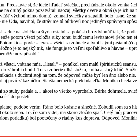
mu. Predstavte si, že idete hľadať sviečku, prechádzate okolo vonkajších 
ne na druhý pokus pozatvárali naozaj
všetky
dvere a okná (a je ich na
lášť východ mimo domu), zohnali sviečky a zapálili, bolo jasné, že s
te nie Uda, navrhol, že strávime tú búrkovú noc jediným správnym spô
si sadne na stoličku a štyria ostatní sa pokúsia ho zdvihnúť tak, že pod
enže potom všetci položia ruky tomu budúcemu levitantovi (lebo ten efek
Potom ktosi povie – teraz – všetci sa zohnete a tými istými prstami (č
Možno je to nejaký trik, ale funguje to veľmi spoľahlivo a hlavne – upr
nemôže nezapôsobiť.
šetci, vrátane mňa, „lietali“ – ponúkol som malú špiritistickú seansu. 
t do záhrobia hodil. To sa zoberie dlhá stužka, kniha a starý kľúč. Stuž
ikácia s duchmi stojí na tom, že odpoveď môže byť len áno alebo nie.
l aj prvú zákazníčku. Staršia nemecká prekladateľka Monika chcela ved
mi zo stuhy padala a… akosi to všetko vyprchalo. Búrka dohrmela, svieč
 ísť do postelí.
platnej podobe verím. Ráno bolo krásne a slnečné. Zobudil som sa s hl
al okolo seba. To, čo som videl, ma skoro zložilo späť. Celý môj prac
konalom poriadku) bol pootočený o riadny kus doprava. Odpoveď Moniki