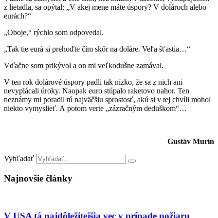
z lietadla, sa opýtal: „V akej mene máte úspory? V dolároch alebo
eurách?“
„Oboje,“ rýchlo som odpovedal.
„Tak tie eurá si prehoďte čím skôr na doláre. Veľa šťastia…“
Vďačne som prikývol a on mi veľkodušne zamával.
V ten rok dolárové úspory padli tak nízko, že sa z nich ani
nevyplácali úroky. Naopak euro stúpalo raketovo nahor. Ten
neznámy mi poradil tú najväčšiu sprostosť, akú si v tej chvíli mohol
niekto vymyslieť. A potom verte „zázračným deduškom“…
Gustáv Murín
Vyhľadať
Najnovšie články
V USA tá najdôležitejšia vec v prípade požiaru