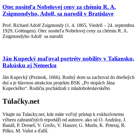
Otec nositeľa Nobelovej ceny za chémiu R. A.
Zsigmondyho, Adolf, sa narodil v Bratislave
Prof. Richard Adolf Zsigmondy (1. 4. 1865, Viedeň – 24. septembra
1929, Göttingen). Otec nositeľa Nobelovej ceny za chémiu R. A.
Zsigmondyho Adolf sa narodil
Ján Kupecký maľoval portréty nobility v Taliansku,
Rakúsku aj Nemecku
Ján Kupecký (Pezinok, 1666). Rodný dom sa zachoval do dnešných
dní a je hlavnou atrakciou projektu BSK „Po stopách Jána
Kupeckého“. Rodičia pochádzali z mladoboleslavského
Túlačky.net
Vitajte na Tulacky.net, kde máte voľný prístup k exkluzívnemu
výberu zahraničných reportáží od autorov, ako sú O. Andrásy, J.
Banáš, P. Demeš, V. Grežo, V. Hauzer, G. Murín, K. Peteraj, R.
Piško, M. Vašut a ďalší.