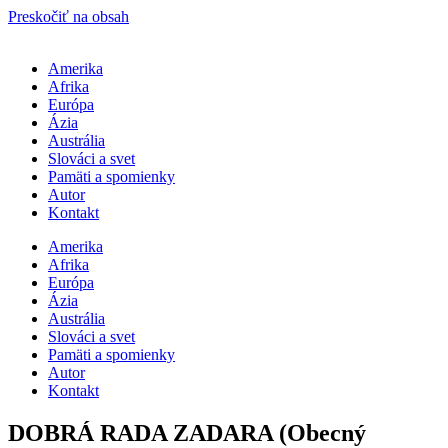
Preskočiť na obsah
Amerika
Afrika
Európa
Ázia
Austrália
Slováci a svet
Pamäti a spomienky
Autor
Kontakt
Amerika
Afrika
Európa
Ázia
Austrália
Slováci a svet
Pamäti a spomienky
Autor
Kontakt
DOBRÁ RADA ZADARA (Obecný