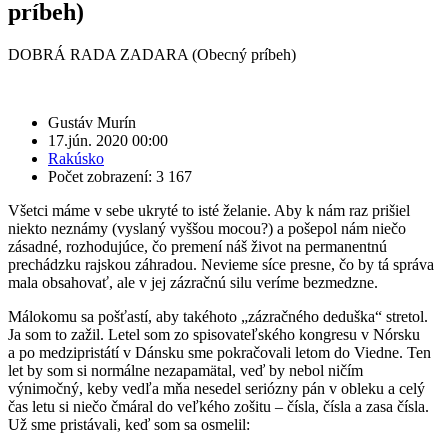
príbeh)
DOBRÁ RADA ZADARA (Obecný príbeh)
Gustáv Murín
17.jún. 2020 00:00
Rakúsko
Počet zobrazení: 3 167
Všetci máme v sebe ukryté to isté želanie. Aby k nám raz prišiel
niekto neznámy (vyslaný vyššou mocou?) a pošepol nám niečo
zásadné, rozhodujúce, čo premení náš život na permanentnú
prechádzku rajskou záhradou. Nevieme síce presne, čo by tá správa
mala obsahovať, ale v jej zázračnú silu veríme bezmedzne.
Málokomu sa pošťastí, aby takéhoto „zázračného deduška“ stretol.
Ja som to zažil. Letel som zo spisovateľského kongresu v Nórsku
a po medzipristátí v Dánsku sme pokračovali letom do Viedne. Ten
let by som si normálne nezapamätal, veď by nebol ničím
výnimočný, keby vedľa mňa nesedel seriózny pán v obleku a celý
čas letu si niečo čmáral do veľkého zošitu – čísla, čísla a zasa čísla.
Už sme pristávali, keď som sa osmelil: