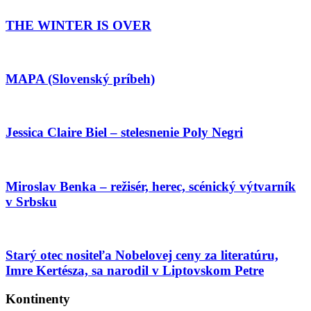
THE WINTER IS OVER
MAPA (Slovenský príbeh)
Jessica Claire Biel – stelesnenie Poly Negri
Miroslav Benka – režisér, herec, scénický výtvarník
v Srbsku
Starý otec nositeľa Nobelovej ceny za literatúru,
Imre Kertésza, sa narodil v Liptovskom Petre
Kontinenty