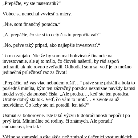
„Prepáčte, vy ste matematik?“
Vôbec sa nenechal vyviesť z miery.
„Nie, som finančný poradca.“
„A, prepáčte, čo ste si to celý čas tu prepočítaval?“
„No, práve taký prípad, ako najlepšie investovať.“
To ma zaujalo. Nie že by som mal bohvieaké financie na
investovanie, ale aj to málo, čo človek našetril, by rád aspoň
uchránil, ak nie rovno zveľadil. Odhodlal som sa, veď je to možno
jedinečná príležitosť raz za život!
„Prepáčte, už vás viac nebudem rušiť…“ práve sme pristáli a bola to
posledná minúta, kým ten zázračný poradca nezmizne navždy kamsi
medzi svoje zlatonosné čísla. „Ale predsa…, keď ste ten poradca.
Urobte dobrý skutok. Veď, čo vám to urobí… v živote sa už
neuvidíme. Čo keby ste mi poradil, len tak?“
Usmial sa bohorovne. Iste takú výzvu k dobročinnosti nepočul po
prvý krát. Minimálne od rodiny, či známych. Ale poradiť
cudzincovi, len tak?
Vážne sa zamyslel a ešte skôr, než zmizol v tlačenici vystupujúcich