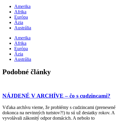
Amerika
Afrika
Európa
Ázia
Austrália
Amerika
Afrika
Európa
Ázia
Austrália
Podobné články
NÁJDENÉ V ARCHÍVE – čo s cudzincami?
Vďaka archívu vieme, že problémy s cudzincami (prenesené
dokonca na nevinných turistov?!) tu sú už desiatky rokov. A
vyvolávali zákonitý odpor domácich. A nebolo to