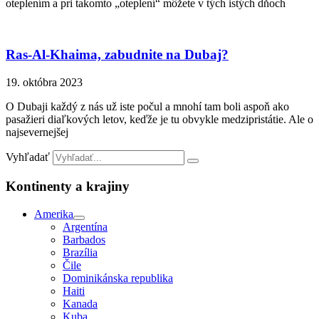
oteplením a pri takomto „oteplení“ môžete v tých istých dňoch
Ras-Al-Khaima, zabudnite na Dubaj?
19. októbra 2023
O Dubaji každý z nás už iste počul a mnohí tam boli aspoň ako
pasažieri diaľkových letov, keďže je tu obvykle medzipristátie. Ale o
najsevernejšej
Vyhľadať
Kontinenty a krajiny
Amerika
Argentína
Barbados
Brazília
Čile
Dominikánska republika
Haiti
Kanada
Kuba