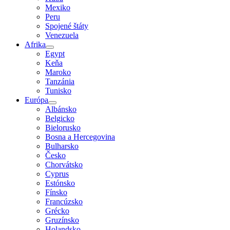
Mexiko
Peru
Spojené štáty
Venezuela
Afrika
Egypt
Keňa
Maroko
Tanzánia
Tunisko
Európa
Albánsko
Belgicko
Bielorusko
Bosna a Hercegovina
Bulharsko
Česko
Chorvátsko
Cyprus
Estónsko
Fínsko
Francúzsko
Grécko
Gruzínsko
Holandsko