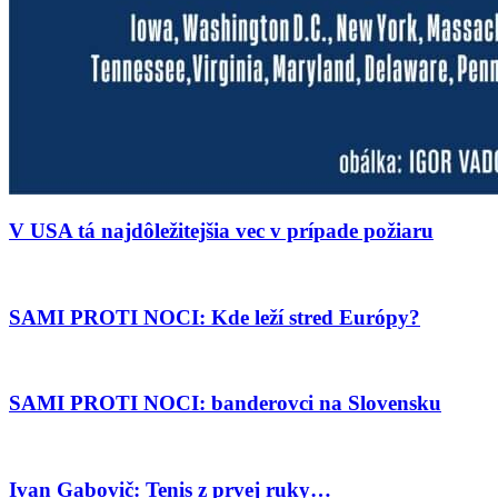
V USA tá najdôležitejšia vec v prípade požiaru
SAMI PROTI NOCI: Kde leží stred Európy?
SAMI PROTI NOCI: banderovci na Slovensku
Ivan Gabovič: Tenis z prvej ruky…