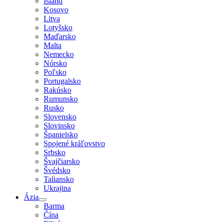
Island
Kosovo
Litva
Lotyšsko
Maďarsko
Malta
Nemecko
Nórsko
Poľsko
Portugalsko
Rakúsko
Rumunsko
Rusko
Slovensko
Slovinsko
Španielsko
Spojené kráľovstvo
Srbsko
Švajčiarsko
Švédsko
Taliansko
Ukrajina
Ázia
Barma
Čína