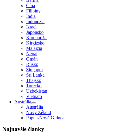
Barma
Čína
Filipíny
India
Indonézia
Izrael
Japonsko
Kambodža
Kirgizsko
Malajzia
Nepál
Omán
Rusko
Singapur
Srí Lanka
Thajsko
Turecko
Uzbekistan
Vietnam
Austrália
Austrália
Nový Zéland
Papua-Nová Guinea
Najnovšie články