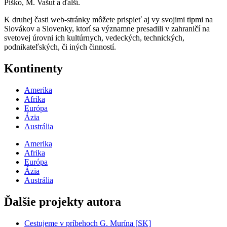
Piško, M. Vašut a ďalší.
K druhej časti web-stránky môžete prispieť aj vy svojimi tipmi na
Slovákov a Slovenky, ktorí sa významne presadili v zahraničí na
svetovej úrovni ich kultúrnych, vedeckých, technických,
podnikateľských, či iných činností.
Kontinenty
Amerika
Afrika
Európa
Ázia
Austrália
Amerika
Afrika
Európa
Ázia
Austrália
Ďalšie projekty autora
Cestujeme v príbehoch G. Murína [SK]