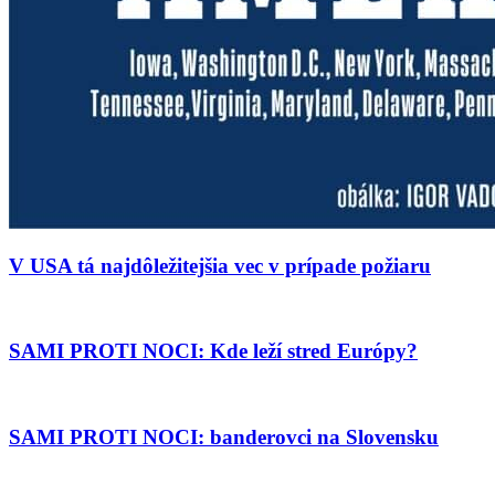
V USA tá najdôležitejšia vec v prípade požiaru
SAMI PROTI NOCI: Kde leží stred Európy?
SAMI PROTI NOCI: banderovci na Slovensku