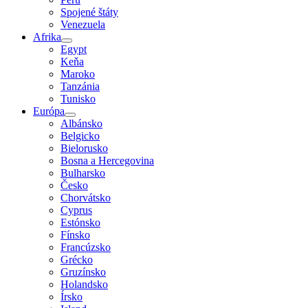
Spojené štáty
Venezuela
Afrika
Egypt
Keňa
Maroko
Tanzánia
Tunisko
Európa
Albánsko
Belgicko
Bielorusko
Bosna a Hercegovina
Bulharsko
Česko
Chorvátsko
Cyprus
Estónsko
Fínsko
Francúzsko
Grécko
Gruzínsko
Holandsko
Írsko