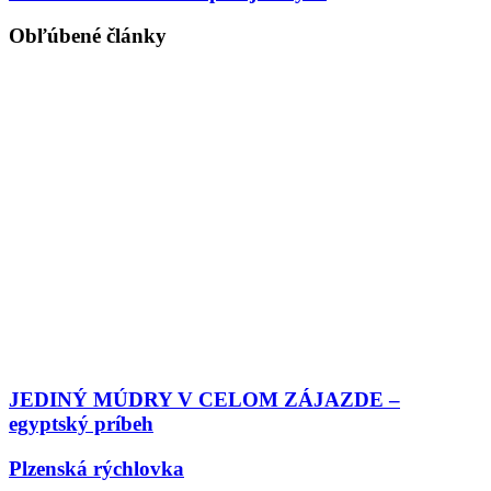
Obľúbené články
JEDINÝ MÚDRY V CELOM ZÁJAZDE –
egyptský príbeh
Plzenská rýchlovka