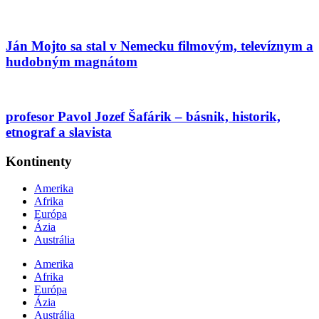
Ján Mojto sa stal v Nemecku filmovým, televíznym a
hudobným magnátom
profesor Pavol Jozef Šafárik – básnik, historik,
etnograf a slavista
Kontinenty
Amerika
Afrika
Európa
Ázia
Austrália
Amerika
Afrika
Európa
Ázia
Austrália