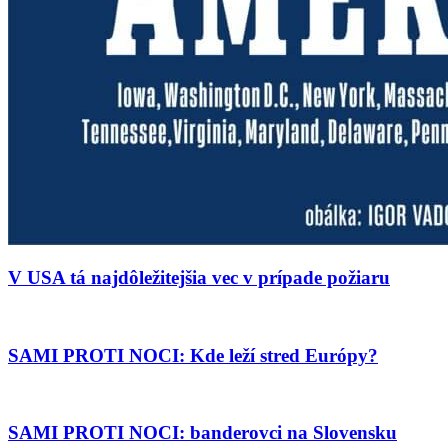
V USA tá najdôležitejšia vec v prípade požiaru
SAMI PROTI NOCI: Kde leží stred Európy?
SAMI PROTI NOCI: banderovci na Slovensku