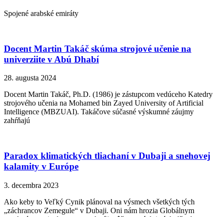
Spojené arabské emiráty
Docent Martin Takáč skúma strojové učenie na
univerziite v Abú Dhabí
28. augusta 2024
Docent Martin Takáč, Ph.D. (1986) je zástupcom vedúceho Katedry
strojového učenia na Mohamed bin Zayed University of Artificial
Intelligence (MBZUAI). Takáčove súčasné výskumné záujmy
zahŕňajú
Paradox klimatických tliachaní v Dubaji a snehovej
kalamity v Európe
3. decembra 2023
Ako keby to Veľký Cynik plánoval na výsmech všetkých tých
„záchrancov Zemegule“ v Dubaji. Oni nám hrozia Globálnym