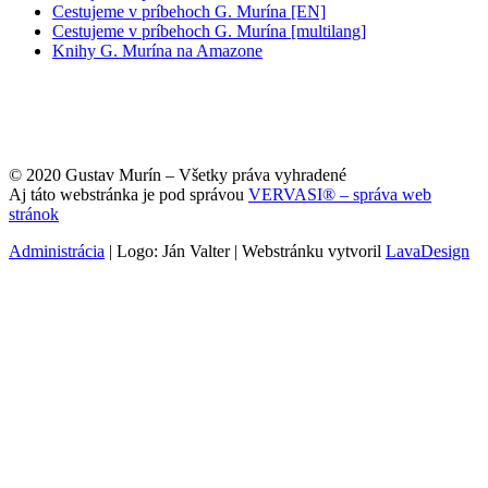
Cestujeme v príbehoch G. Murína [EN]
Cestujeme v príbehoch G. Murína [multilang]
Knihy G. Murína na Amazone
© 2020 Gustav Murín – Všetky práva vyhradené
Aj táto webstránka je pod správou
VERVASI® – správa web
stránok
Administrácia
| Logo: Ján Valter | Webstránku vytvoril
LavaDesign