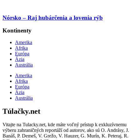
Nórsko – Raj hubárčenia a lovenia rýb
Kontinenty
Amerika
Afrika
Európa
Ázia
Austrália
Amerika
Afrika
Európa
Ázia
Austrália
Túlačky.net
Vitajte na Tulacky.net, kde máte voľný prístup k exkluzívnemu
výberu zahraničných reportáží od autorov, ako sú O. Andrásy, J.
Banáš, P. Demeš, V. Grežo, V. Hauzer, G. Murín, K. Peteraj, R.