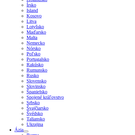
Írsko
Island
Kosovo
Litva
Lotyšsko
Maďarsko
Malta
Nemecko
Nórsko
Poľsko
Portugalsko
Rakúsko
Rumunsko
Rusko
Slovensko
Slovinsko
Španielsko
Spojené kráľovstvo
Srbsko
Švajčiarsko
Švédsko
Taliansko
Ukrajina
Ázia