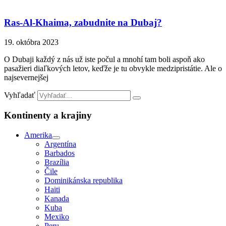
Ras-Al-Khaima, zabudnite na Dubaj?
19. októbra 2023
O Dubaji každý z nás už iste počul a mnohí tam boli aspoň ako
pasažieri diaľkových letov, keďže je tu obvykle medzipristátie. Ale o
najsevernejšej
Vyhľadať
Kontinenty a krajiny
Amerika
Argentína
Barbados
Brazília
Čile
Dominikánska republika
Haiti
Kanada
Kuba
Mexiko
Peru