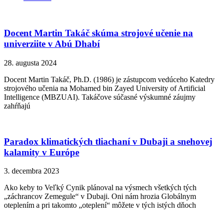
Docent Martin Takáč skúma strojové učenie na
univerziite v Abú Dhabí
28. augusta 2024
Docent Martin Takáč, Ph.D. (1986) je zástupcom vedúceho Katedry
strojového učenia na Mohamed bin Zayed University of Artificial
Intelligence (MBZUAI). Takáčove súčasné výskumné záujmy
zahŕňajú
Paradox klimatických tliachaní v Dubaji a snehovej
kalamity v Európe
3. decembra 2023
Ako keby to Veľký Cynik plánoval na výsmech všetkých tých
„záchrancov Zemegule“ v Dubaji. Oni nám hrozia Globálnym
oteplením a pri takomto „oteplení“ môžete v tých istých dňoch