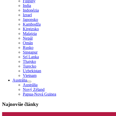
Filipíny
India
Indonézia
Izrael
Japonsko
Kambodža
Kirgizsko
Malajzia
Nepál
Omán
Rusko
Singapur
Srí Lanka
Thajsko
Turecko
Uzbekistan
Vietnam
Austrália
Austrália
Nový Zéland
Papua-Nová Guinea
Najnovšie články