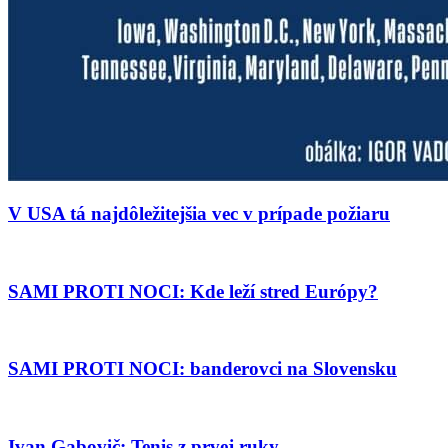
V USA tá najdôležitejšia vec v prípade požiaru
SAMI PROTI NOCI: Kde leží stred Európy?
SAMI PROTI NOCI: banderovci na Slovensku
Ivan Gabovič: Tenis z prvej ruky…