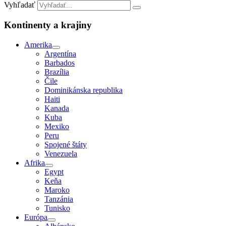
Vyhľadať
Kontinenty a krajiny
Amerika
Argentína
Barbados
Brazília
Čile
Dominikánska republika
Haiti
Kanada
Kuba
Mexiko
Peru
Spojené štáty
Venezuela
Afrika
Egypt
Keňa
Maroko
Tanzánia
Tunisko
Európa