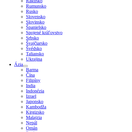
Rakúsko
Rumunsko
Rusko
Slovensko
Slovinsko
Španielsko
Spojené kráľovstvo
Srbsko
Švajčiarsko
Švédsko
Taliansko
Ukrajina
Ázia
Barma
Čína
Filipíny
India
Indonézia
Izrael
Japonsko
Kambodža
Kirgizsko
Malajzia
Nepál
Omán