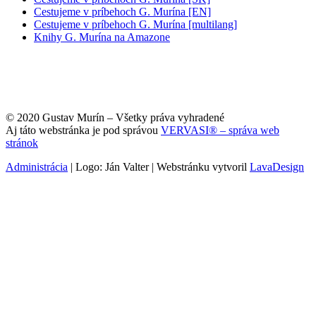
Cestujeme v príbehoch G. Murína [EN]
Cestujeme v príbehoch G. Murína [multilang]
Knihy G. Murína na Amazone
© 2020 Gustav Murín – Všetky práva vyhradené
Aj táto webstránka je pod správou
VERVASI® – správa web
stránok
Administrácia
| Logo: Ján Valter | Webstránku vytvoril
LavaDesign