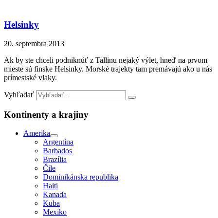
Helsinky
20. septembra 2013
Ak by ste chceli podniknúť z Tallinu nejaký výlet, hneď na prvom
mieste sú fínske Helsinky. Morské trajekty tam premávajú ako u nás
prímestské vlaky.
Vyhľadať
Kontinenty a krajiny
Amerika
Argentína
Barbados
Brazília
Čile
Dominikánska republika
Haiti
Kanada
Kuba
Mexiko