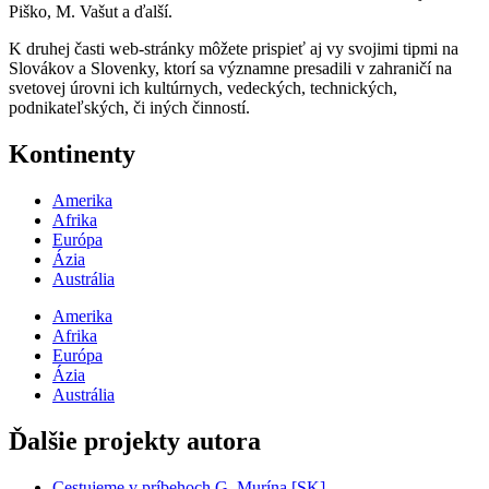
Piško, M. Vašut a ďalší.
K druhej časti web-stránky môžete prispieť aj vy svojimi tipmi na
Slovákov a Slovenky, ktorí sa významne presadili v zahraničí na
svetovej úrovni ich kultúrnych, vedeckých, technických,
podnikateľských, či iných činností.
Kontinenty
Amerika
Afrika
Európa
Ázia
Austrália
Amerika
Afrika
Európa
Ázia
Austrália
Ďalšie projekty autora
Cestujeme v príbehoch G. Murína [SK]