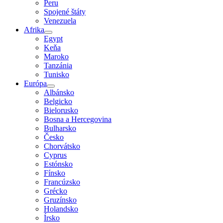
Peru
Spojené štáty
Venezuela
Afrika
Egypt
Keňa
Maroko
Tanzánia
Tunisko
Európa
Albánsko
Belgicko
Bielorusko
Bosna a Hercegovina
Bulharsko
Česko
Chorvátsko
Cyprus
Estónsko
Fínsko
Francúzsko
Grécko
Gruzínsko
Holandsko
Írsko