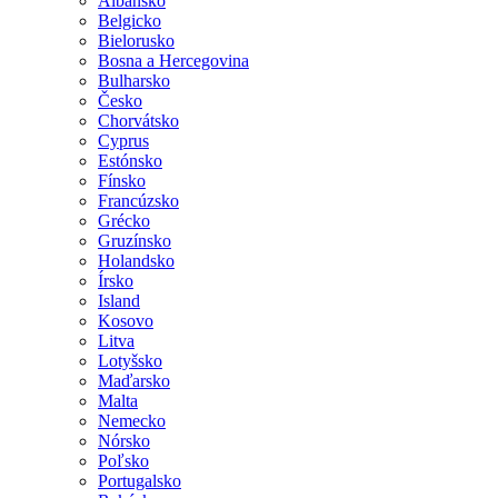
Albánsko
Belgicko
Bielorusko
Bosna a Hercegovina
Bulharsko
Česko
Chorvátsko
Cyprus
Estónsko
Fínsko
Francúzsko
Grécko
Gruzínsko
Holandsko
Írsko
Island
Kosovo
Litva
Lotyšsko
Maďarsko
Malta
Nemecko
Nórsko
Poľsko
Portugalsko