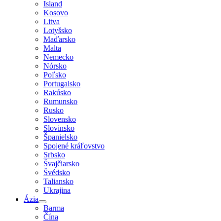
Island
Kosovo
Litva
Lotyšsko
Maďarsko
Malta
Nemecko
Nórsko
Poľsko
Portugalsko
Rakúsko
Rumunsko
Rusko
Slovensko
Slovinsko
Španielsko
Spojené kráľovstvo
Srbsko
Švajčiarsko
Švédsko
Taliansko
Ukrajina
Ázia
Barma
Čína