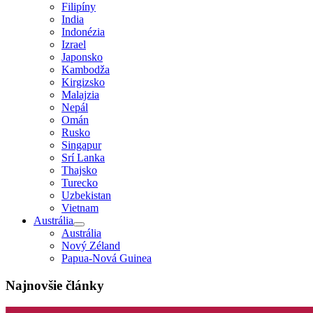
Filipíny
India
Indonézia
Izrael
Japonsko
Kambodža
Kirgizsko
Malajzia
Nepál
Omán
Rusko
Singapur
Srí Lanka
Thajsko
Turecko
Uzbekistan
Vietnam
Austrália
Austrália
Nový Zéland
Papua-Nová Guinea
Najnovšie články