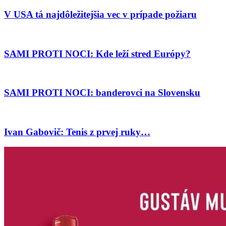
V USA tá najdôležitejšia vec v prípade požiaru
SAMI PROTI NOCI: Kde leží stred Európy?
SAMI PROTI NOCI: banderovci na Slovensku
Ivan Gabovič: Tenis z prvej ruky…