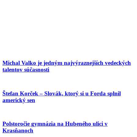
Michal Valko je jedným najvýraznejších vedeckých
talentov súčasnosti
Štefan Korček – Slovák, ktorý si u Forda splnil
americký sen
Polstoročie gymnázia na Hubeného ulici v
Krasňanoch