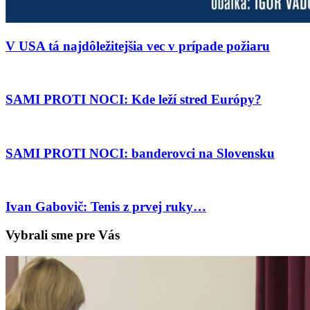
V USA tá najdôležitejšia vec v prípade požiaru
SAMI PROTI NOCI: Kde leží stred Európy?
SAMI PROTI NOCI: banderovci na Slovensku
Ivan Gabovič: Tenis z prvej ruky…
Vybrali sme pre Vás