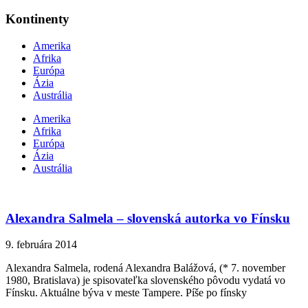
Kontinenty
Amerika
Afrika
Európa
Ázia
Austrália
Amerika
Afrika
Európa
Ázia
Austrália
Alexandra Salmela – slovenská autorka vo Fínsku
9. februára 2014
Alexandra Salmela, rodená Alexandra Balážová, (* 7. november
1980, Bratislava) je spisovateľka slovenského pôvodu vydatá vo
Fínsku. Aktuálne býva v meste Tampere. Píše po fínsky