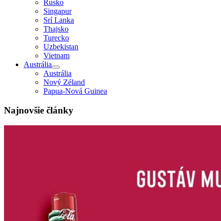
Rusko
Singapur
Srí Lanka
Thajsko
Turecko
Uzbekistan
Vietnam
Austrália
Austrália
Nový Zéland
Papua-Nová Guinea
Najnovšie články