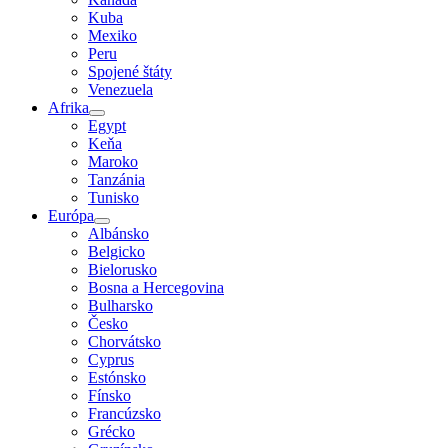
Kuba
Mexiko
Peru
Spojené štáty
Venezuela
Afrika
Egypt
Keňa
Maroko
Tanzánia
Tunisko
Európa
Albánsko
Belgicko
Bielorusko
Bosna a Hercegovina
Bulharsko
Česko
Chorvátsko
Cyprus
Estónsko
Fínsko
Francúzsko
Grécko