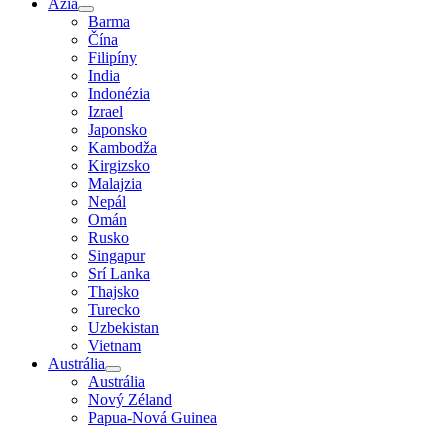
Ázia
Barma
Čína
Filipíny
India
Indonézia
Izrael
Japonsko
Kambodža
Kirgizsko
Malajzia
Nepál
Omán
Rusko
Singapur
Srí Lanka
Thajsko
Turecko
Uzbekistan
Vietnam
Austrália
Austrália
Nový Zéland
Papua-Nová Guinea