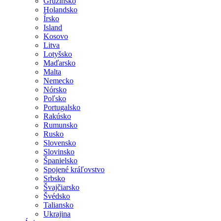
Gruzínsko
Holandsko
Írsko
Island
Kosovo
Litva
Lotyšsko
Maďarsko
Malta
Nemecko
Nórsko
Poľsko
Portugalsko
Rakúsko
Rumunsko
Rusko
Slovensko
Slovinsko
Španielsko
Spojené kráľovstvo
Srbsko
Švajčiarsko
Švédsko
Taliansko
Ukrajina