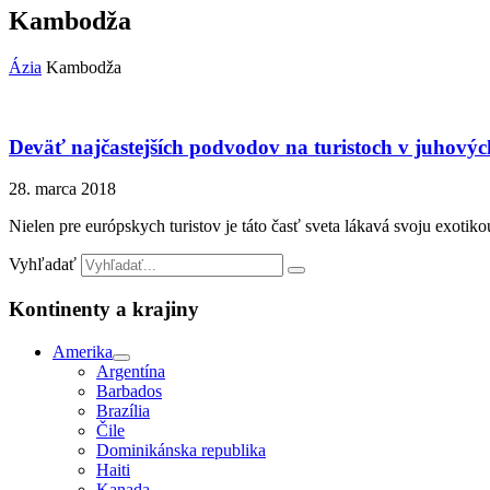
Kambodža
Ázia
Kambodža
Deväť najčastejších podvodov na turistoch v juhovýc
28. marca 2018
Nielen pre európskych turistov je táto časť sveta lákavá svoju exotik
Vyhľadať
Kontinenty a krajiny
Amerika
Argentína
Barbados
Brazília
Čile
Dominikánska republika
Haiti
Kanada