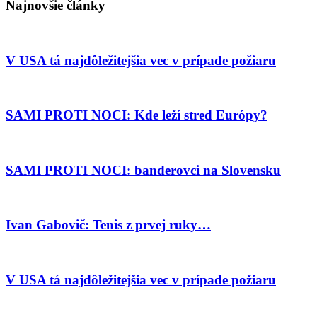
Najnovšie články
V USA tá najdôležitejšia vec v prípade požiaru
SAMI PROTI NOCI: Kde leží stred Európy?
SAMI PROTI NOCI: banderovci na Slovensku
Ivan Gabovič: Tenis z prvej ruky…
V USA tá najdôležitejšia vec v prípade požiaru