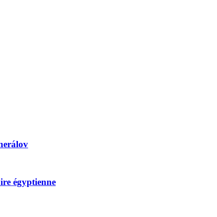
nerálov
e égyptienne