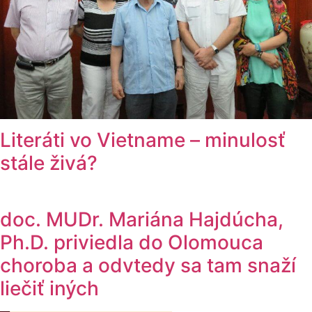
Literáti vo Vietname – minulosť
stále živá?
doc. MUDr. Mariána Hajdúcha,
Ph.D. priviedla do Olomouca
choroba a odvtedy sa tam snaží
liečiť iných