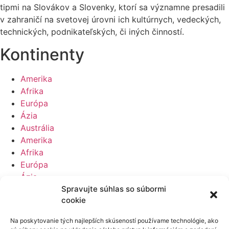
tipmi na Slovákov a Slovenky, ktorí sa významne presadili
v zahraničí na svetovej úrovni ich kultúrnych, vedeckých,
technických, podnikateľských, či iných činností.
Kontinenty
Amerika
Afrika
Európa
Ázia
Austrália
Amerika
Afrika
Európa
Ázia
Austrália
Spravujte súhlas so súbormi
cookie
Ďalšie projekty autora
Na poskytovanie tých najlepších skúseností používame technológie, ako