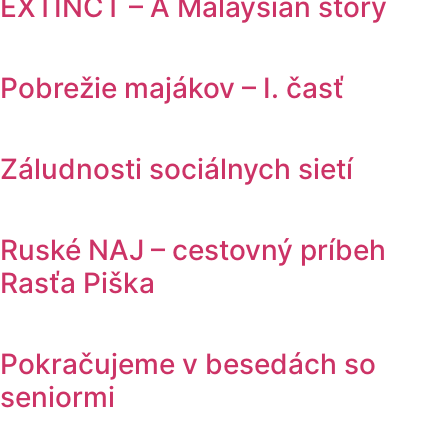
EXTINCT – A Malaysian story
Pobrežie majákov – I. časť
Záludnosti sociálnych sietí
Ruské NAJ – cestovný príbeh
Rasťa Piška
Pokračujeme v besedách so
seniormi