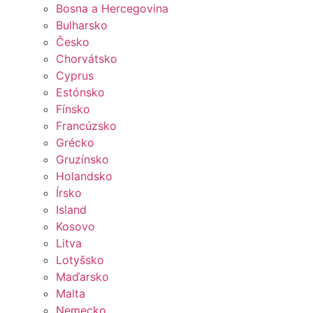
Bosna a Hercegovina
Bulharsko
Česko
Chorvátsko
Cyprus
Estónsko
Fínsko
Francúzsko
Grécko
Gruzínsko
Holandsko
Írsko
Island
Kosovo
Litva
Lotyšsko
Maďarsko
Malta
Nemecko