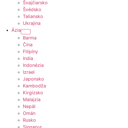
Švajčiarsko
Švédsko
Taliansko
Ukrajina
Ázia
Barma
Čína
Filipíny
India
Indonézia
Izrael
Japonsko
Kambodža
Kirgizsko
Malajzia
Nepál
Omán
Rusko
Singapur