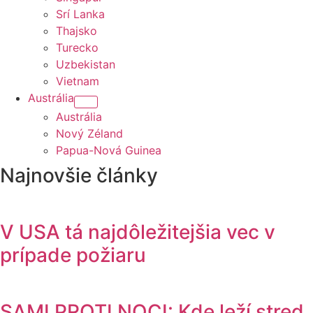
Srí Lanka
Thajsko
Turecko
Uzbekistan
Vietnam
Austrália
Austrália
Nový Zéland
Papua-Nová Guinea
Najnovšie články
V USA tá najdôležitejšia vec v
prípade požiaru
SAMI PROTI NOCI: Kde leží stred