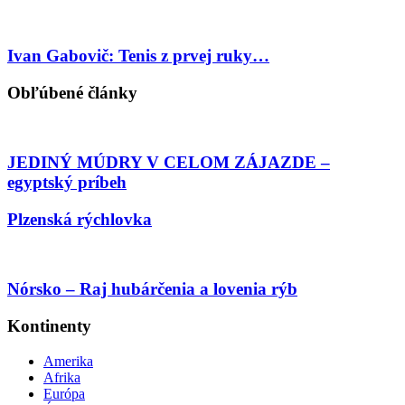
Ivan Gabovič: Tenis z prvej ruky…
Obľúbené články
JEDINÝ MÚDRY V CELOM ZÁJAZDE –
egyptský príbeh
Plzenská rýchlovka
Nórsko – Raj hubárčenia a lovenia rýb
Kontinenty
Amerika
Afrika
Európa