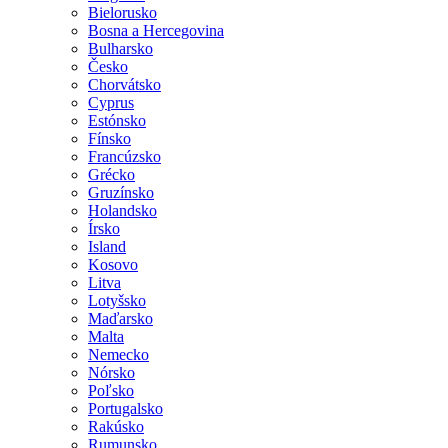
Bielorusko
Bosna a Hercegovina
Bulharsko
Česko
Chorvátsko
Cyprus
Estónsko
Fínsko
Francúzsko
Grécko
Gruzínsko
Holandsko
Írsko
Island
Kosovo
Litva
Lotyšsko
Maďarsko
Malta
Nemecko
Nórsko
Poľsko
Portugalsko
Rakúsko
Rumunsko