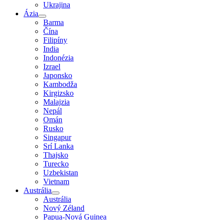
Ukrajina
Ázia
Barma
Čína
Filipíny
India
Indonézia
Izrael
Japonsko
Kambodža
Kirgizsko
Malajzia
Nepál
Omán
Rusko
Singapur
Srí Lanka
Thajsko
Turecko
Uzbekistan
Vietnam
Austrália
Austrália
Nový Zéland
Papua-Nová Guinea