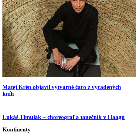
Matej Krén objavil výtvarné čaro z vyradených
kníh
Lukáš Timulák – choreograf a tanečník v Haagu
Kontinenty