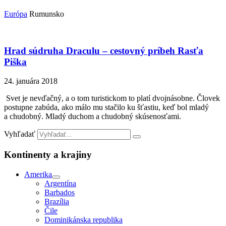
Európa
Rumunsko
Hrad súdruha Draculu – cestovný príbeh Rasťa
Piška
24. januára 2018
Svet je nevďačný, a o tom turistickom to platí dvojnásobne. Človek
postupne zabúda, ako málo mu stačilo ku šťastiu, keď bol mladý
a chudobný. Mladý duchom a chudobný skúsenosťami.
Vyhľadať
Kontinenty a krajiny
Amerika
Argentína
Barbados
Brazília
Čile
Dominikánska republika