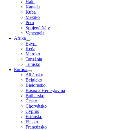
Haiti
Kanada
Kuba
Mexiko
Peru
Spojené štáty
Venezuela
Afrika
Egypt
Keňa
Maroko
Tanzánia
Tunisko
Európa
Albánsko
Belgicko
Bielorusko
Bosna a Hercegovina
Bulharsko
Česko
Chorvátsko
Cyprus
Estónsko
Fínsko
Francúzsko