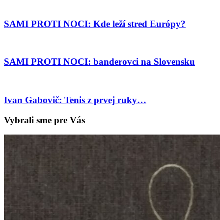
SAMI PROTI NOCI: Kde leží stred Európy?
SAMI PROTI NOCI: banderovci na Slovensku
Ivan Gabovič: Tenis z prvej ruky…
Vybrali sme pre Vás