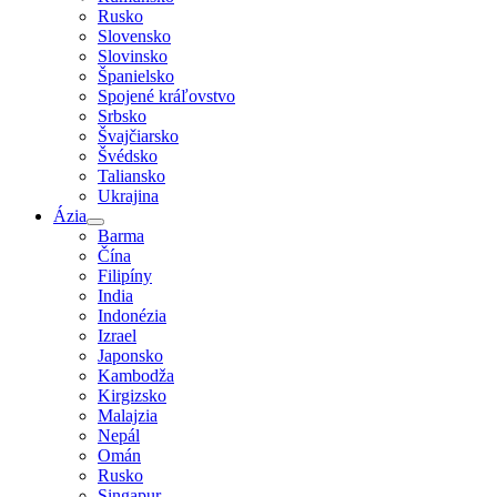
Rusko
Slovensko
Slovinsko
Španielsko
Spojené kráľovstvo
Srbsko
Švajčiarsko
Švédsko
Taliansko
Ukrajina
Ázia
Barma
Čína
Filipíny
India
Indonézia
Izrael
Japonsko
Kambodža
Kirgizsko
Malajzia
Nepál
Omán
Rusko
Singapur