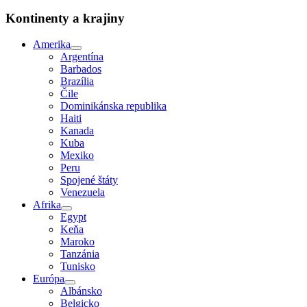
Kontinenty a krajiny
Amerika
Argentína
Barbados
Brazília
Čile
Dominikánska republika
Haiti
Kanada
Kuba
Mexiko
Peru
Spojené štáty
Venezuela
Afrika
Egypt
Keňa
Maroko
Tanzánia
Tunisko
Európa
Albánsko
Belgicko