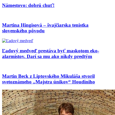
Námestovo: dobrú chuť!
Martina Hingisová – švajčiarska tenistka
slovenského pôvodu
Ľadový medveď prestáva byť maskotom eko-
alarmistov. Darí sa mu ako nikdy predtým
Martin Beck z Liptovského Mikuláša stvoril
svetoznámeho „Majstra únikov“ Houdiniho