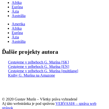
Afrika
Európa
Ázia
Austrália
Amerika
Afrika
Európa
Ázia
Austrália
Ďalšie projekty autora
Cestujeme v príbehoch G. Murína [SK]
Cestujeme v príbehoch G. Murína [EN]
Cestujeme v príbehoch G. Murína [multilang]
Knihy G. Murína na Amazone
© 2020 Gustav Murín – Všetky práva vyhradené
Aj táto webstránka je pod správou
VERVASI® – správa web
stránok