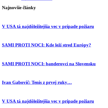
Najnovšie články
V USA tá najdôležitejšia vec v prípade požiaru
SAMI PROTI NOCI: Kde leží stred Európy?
SAMI PROTI NOCI: banderovci na Slovensku
Ivan Gabovič: Tenis z prvej ruky…
V USA tá najdôležitejšia vec v prípade požiaru