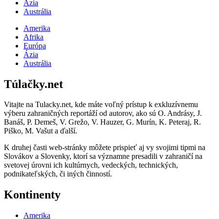
Ázia
Austrália
Amerika
Afrika
Európa
Ázia
Austrália
Túlačky.net
Vitajte na Tulacky.net, kde máte voľný prístup k exkluzívnemu
výberu zahraničných reportáží od autorov, ako sú O. Andrásy, J.
Banáš, P. Demeš, V. Grežo, V. Hauzer, G. Murín, K. Peteraj, R.
Piško, M. Vašut a ďalší.
K druhej časti web-stránky môžete prispieť aj vy svojimi tipmi na
Slovákov a Slovenky, ktorí sa významne presadili v zahraničí na
svetovej úrovni ich kultúrnych, vedeckých, technických,
podnikateľských, či iných činností.
Kontinenty
Amerika