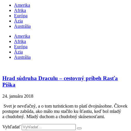
Amerika
Afrika
Európa
Ázia
Austrália
Amerika
Afrika
Európa
Ázia
Austrália
Hrad súdruha Draculu – cestovný príbeh Rasťa
Piška
24. januára 2018
Svet je nevďačný, a o tom turistickom to platí dvojnásobne. Človek
postupne zabúda, ako málo mu stačilo ku šťastiu, keď bol mladý
a chudobný. Mladý duchom a chudobný skúsenosťami.
Vyhľadať