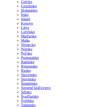
Grécko
Gruzínsko
Holandsko
Írsko
Island
Kosovo
Litva
Lotyšsko
Maďarsko
Malta
Nemecko
Nórsko
Poľsko
Portugalsko
Rakúsko
Rumunsko
Rusko
Slovensko
Slovinsko
Španielsko
Spojené kráľovstvo
Srbsko
Švajčiarsko
Švédsko
Taliansko