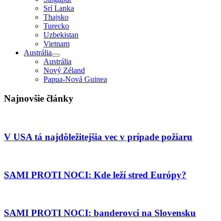
Srí Lanka
Thajsko
Turecko
Uzbekistan
Vietnam
Austrália
Austrália
Nový Zéland
Papua-Nová Guinea
Najnovšie články
V USA tá najdôležitejšia vec v prípade požiaru
SAMI PROTI NOCI: Kde leží stred Európy?
SAMI PROTI NOCI: banderovci na Slovensku