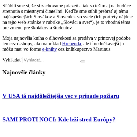
Sľúbili sme si, že si zachováme priazeň a tak sa teším aj na budúce
stretnutia s miestnymi čitateľmi. Keďže sme stihli prebrať aj tému
najúspešnejších Slovákov a Sloveniek vo svete (ich portréty nájdete
na tejto web-stránke v rubrike „Slováci a svet“), je to vhodná téma
pre zmenu pre školákov a študentov.
Moja najnovšia kniha o dlhovekosti sa predáva v printovej podobe
len cez e-shopy, ako napríklad
Hrebenda
, ale tí nedočkavejší ju
môžu mať vo forme
e-knihy
cez kníhkupectvo Martinus.
Vyhľadať
Najnovšie články
V USA tá najdôležitejšia vec v prípade požiaru
SAMI PROTI NOCI: Kde leží stred Európy?