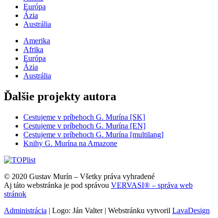
Európa
Ázia
Austrália
Amerika
Afrika
Európa
Ázia
Austrália
Ďalšie projekty autora
Cestujeme v príbehoch G. Murína [SK]
Cestujeme v príbehoch G. Murína [EN]
Cestujeme v príbehoch G. Murína [multilang]
Knihy G. Murína na Amazone
© 2020 Gustav Murín – Všetky práva vyhradené
Aj táto webstránka je pod správou
VERVASI® – správa web
stránok
Administrácia
| Logo: Ján Valter | Webstránku vytvoril
LavaDesign