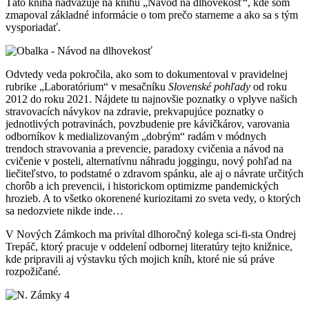
Táto kniha nadväzuje na knihu „Návod na dlhovekosť“, kde som
zmapoval základné informácie o tom prečo starneme a ako sa s tým
vysporiadať.
Odvtedy veda pokročila, ako som to dokumentoval v pravidelnej
rubrike „Laboratórium“ v mesačníku
Slovenské pohľady
od roku
2012 do roku 2021. Nájdete tu najnovšie poznatky o vplyve našich
stravovacích návykov na zdravie, prekvapujúce poznatky o
jednotlivých potravinách, povzbudenie pre kávičkárov, varovania
odborníkov k medializovaným „dobrým“ radám v módnych
trendoch stravovania a prevencie, paradoxy cvičenia a návod na
cvičenie v posteli, alternatívnu náhradu joggingu, nový pohľad na
liečiteľstvo, to podstatné o zdravom spánku, ale aj o návrate určitých
chorôb a ich prevencii, i historickom optimizme pandemických
hrozieb. A to všetko okorenené kuriozitami zo sveta vedy, o ktorých
sa nedozviete nikde inde…
V Nových Zámkoch ma privítal dlhoročný kolega sci-fi-sta Ondrej
Trepáč, ktorý pracuje v oddelení odbornej literatúry tejto knižnice,
kde pripravili aj výstavku tých mojich kníh, ktoré nie sú práve
rozpožičané.