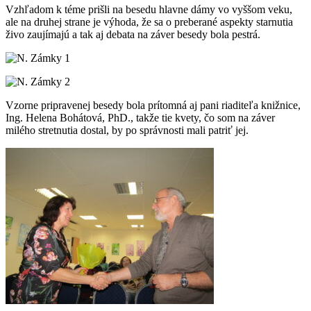
Vzhľadom k téme prišli na besedu hlavne dámy vo vyššom veku,
ale na druhej strane je výhoda, že sa o preberané aspekty starnutia
živo zaujímajú a tak aj debata na záver besedy bola pestrá.
Vzorne pripravenej besedy bola prítomná aj pani riaditeľa knižnice,
Ing. Helena Bohátová, PhD., takže tie kvety, čo som na záver
milého stretnutia dostal, by po správnosti mali patriť jej.