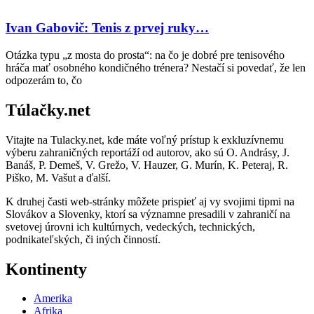
Ivan Gabovič: Tenis z prvej ruky…
Otázka typu „z mosta do prosta“: na čo je dobré pre tenisového
hráča mať osobného kondičného trénera? Nestačí si povedať, že len
odpozerám to, čo
Túlačky.net
Vitajte na Tulacky.net, kde máte voľný prístup k exkluzívnemu
výberu zahraničných reportáží od autorov, ako sú O. Andrásy, J.
Banáš, P. Demeš, V. Grežo, V. Hauzer, G. Murín, K. Peteraj, R.
Piško, M. Vašut a ďalší.
K druhej časti web-stránky môžete prispieť aj vy svojimi tipmi na
Slovákov a Slovenky, ktorí sa významne presadili v zahraničí na
svetovej úrovni ich kultúrnych, vedeckých, technických,
podnikateľských, či iných činností.
Kontinenty
Amerika
Afrika