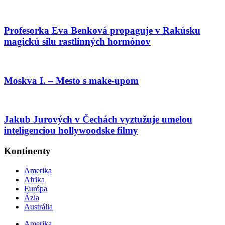
Profesorka Eva Benková propaguje v Rakúsku
magickú silu rastlinných hormónov
Moskva I. – Mesto s make-upom
Jakub Jurových v Čechách vyztužuje umelou
inteligenciou hollywoodske filmy
Kontinenty
Amerika
Afrika
Európa
Ázia
Austrália
Amerika