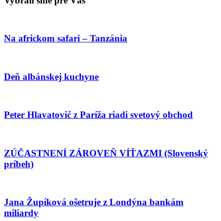
Vybrali sme pre Vás
Na africkom safari – Tanzánia
Deň albánskej kuchyne
Peter Hlavatovič z Paríža riadi svetový obchod
ZÚČASTNENÍ ZÁROVEŇ VÍŤAZMI (Slovenský
príbeh)
Jana Župíková ošetruje z Londýna bankám
miliardy