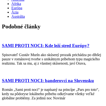
Afrika
Európa
Ázia
Austrália
Podobné články
SAMI PROTI NOCI: Kde leží stred Európy?
Spisovateľ Gustáv Murín ako skúsený prozaik prichádza po dlhšej
pauze v románovej tvorbe s unikátnym príbehom typu magického
realizmu. Tak sa mu, aj z vlastnej skúsenosti, javí Orava,
SAMI PROTI NOCI: banderovci na Slovensku
Román „Sami proti noci“ je napísaný na princípe „Pars pro toto“,
kedy na pôdoryse lokálneho príbehu odkrývame všetky veľké
globálne problémy. Za jedinú noc Novinár