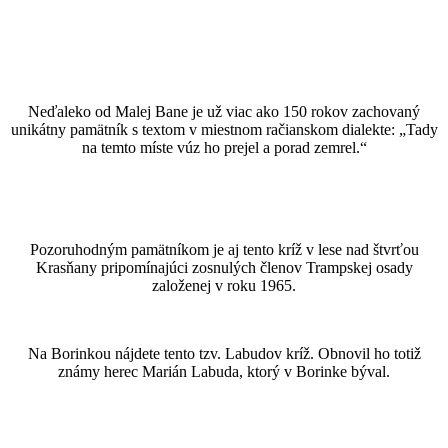
Neďaleko od Malej Bane je už viac ako 150 rokov zachovaný
unikátny pamätník s textom v miestnom račianskom dialekte: „Tady
na temto míste vúz ho prejel a porad zemrel.“
Pozoruhodným pamätníkom je aj tento kríž v lese nad štvrťou
Krasňany pripomínajúci zosnulých členov Trampskej osady
založenej v roku 1965.
Na Borinkou nájdete tento tzv. Labudov kríž. Obnovil ho totiž
známy herec Marián Labuda, ktorý v Borinke býval.