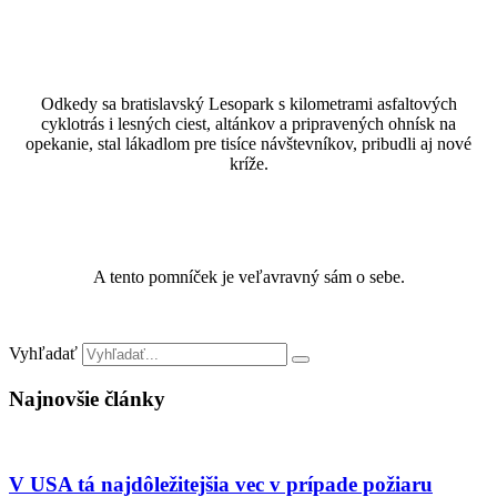
Odkedy sa bratislavský Lesopark s kilometrami asfaltových
cyklotrás i lesných ciest, altánkov a pripravených ohnísk na
opekanie, stal lákadlom pre tisíce návštevníkov, pribudli aj nové
kríže.
A tento pomníček je veľavravný sám o sebe.
Vyhľadať
Najnovšie články
V USA tá najdôležitejšia vec v prípade požiaru