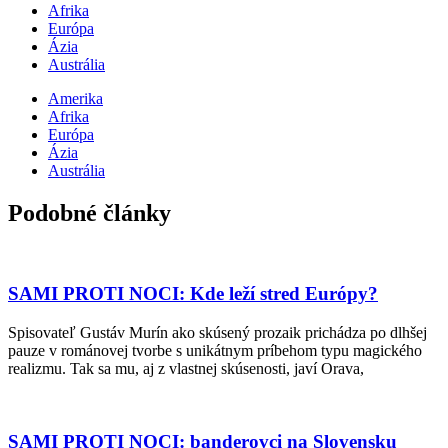
Afrika
Európa
Ázia
Austrália
Amerika
Afrika
Európa
Ázia
Austrália
Podobné články
SAMI PROTI NOCI: Kde leží stred Európy?
Spisovateľ Gustáv Murín ako skúsený prozaik prichádza po dlhšej
pauze v románovej tvorbe s unikátnym príbehom typu magického
realizmu. Tak sa mu, aj z vlastnej skúsenosti, javí Orava,
SAMI PROTI NOCI: banderovci na Slovensku