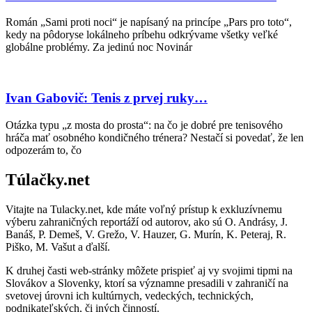
Román „Sami proti noci“ je napísaný na princípe „Pars pro toto“,
kedy na pôdoryse lokálneho príbehu odkrývame všetky veľké
globálne problémy. Za jedinú noc Novinár
Ivan Gabovič: Tenis z prvej ruky…
Otázka typu „z mosta do prosta“: na čo je dobré pre tenisového
hráča mať osobného kondičného trénera? Nestačí si povedať, že len
odpozerám to, čo
Túlačky.net
Vitajte na Tulacky.net, kde máte voľný prístup k exkluzívnemu
výberu zahraničných reportáží od autorov, ako sú O. Andrásy, J.
Banáš, P. Demeš, V. Grežo, V. Hauzer, G. Murín, K. Peteraj, R.
Piško, M. Vašut a ďalší.
K druhej časti web-stránky môžete prispieť aj vy svojimi tipmi na
Slovákov a Slovenky, ktorí sa významne presadili v zahraničí na
svetovej úrovni ich kultúrnych, vedeckých, technických,
podnikateľských, či iných činností.