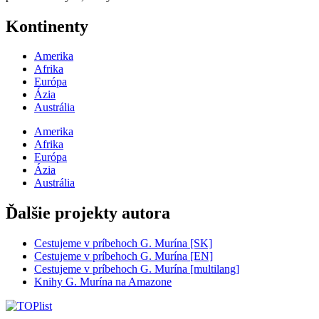
Kontinenty
Amerika
Afrika
Európa
Ázia
Austrália
Amerika
Afrika
Európa
Ázia
Austrália
Ďalšie projekty autora
Cestujeme v príbehoch G. Murína [SK]
Cestujeme v príbehoch G. Murína [EN]
Cestujeme v príbehoch G. Murína [multilang]
Knihy G. Murína na Amazone