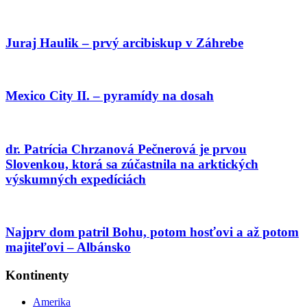
Juraj Haulik – prvý arcibiskup v Záhrebe
Mexico City II. – pyramídy na dosah
dr. Patrícia Chrzanová Pečnerová je prvou
Slovenkou, ktorá sa zúčastnila na arktických
výskumných expedíciách
Najprv dom patril Bohu, potom hosťovi a až potom
majiteľovi – Albánsko
Kontinenty
Amerika