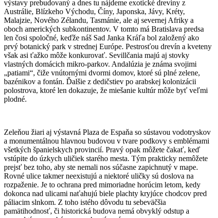
výstavy prebudovaný a dnes tu nájdeme exotické dreviny z
Austrálie, Blízkeho Východu, Číny, Japonska, Jávy, Kréty,
Malajzie, Nového Zélandu, Tasmánie, ale aj severnej Afriky a
oboch amerických subkontinentov. V tomto má Bratislava predsa
len čosi spoločné, keďže náš Sad Janka Kráľa bol založený ako
prvý botanický park v strednej Európe. Pestrosťou drevín a kveteny
však asi ťažko môže konkurovať. Sevillčania majú aj stovky
vlastných domácich mikro-parkov. Andalúzia je známa svojimi
„patiami“, čiže vnútornými dvormi domov, ktoré sú plné zelene,
bazénikov a fontán. Ďalšie z dedičstiev po arabskej kolonizácii
polostrova, ktoré len dokazuje, že miešanie kultúr môže byť veľmi
plodné.
Zeleňou žiari aj výstavná Plaza de Espaňa so sústavou vodotryskov
a monumentálnou hlavnou budovou v tvare podkovy s emblémami
všetkých španielskych provincií. Pravý opak môžete čakať, keď
vstúpite do úzkych uličiek starého mesta. Tým prakticky nemôžete
prejsť bez toho, aby ste nemali nos súčasne zapichnutý v mape.
Rovné ulice takmer neexistujú a niektoré uličky sú doslova na
rozpaženie. Je to ochrana pred mimoriadne horúcim letom, kedy
dokonca nad ulicami naťahujú biele plachty kryjúce chodcov pred
páliacim slnkom. Z toho istého dôvodu tu sebeväčšia
pamätihodnosť, či historická budova nemá obvyklý odstup a