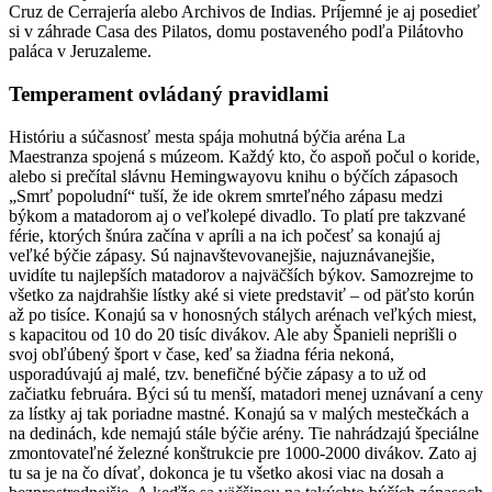
Cruz de Cerrajería alebo Archivos de Indias. Príjemné je aj posedieť
si v záhrade Casa des Pilatos, domu postaveného podľa Pilátovho
paláca v Jeruzaleme.
Temperament ovládaný pravidlami
Históriu a súčasnosť mesta spája mohutná býčia aréna La
Maestranza spojená s múzeom. Každý kto, čo aspoň počul o koride,
alebo si prečítal slávnu Hemingwayovu knihu o býčích zápasoch
„Smrť popoludní“ tuší, že ide okrem smrteľného zápasu medzi
býkom a matadorom aj o veľkolepé divadlo. To platí pre takzvané
férie, ktorých šnúra začína v apríli a na ich počesť sa konajú aj
veľké býčie zápasy. Sú najnavštevovanejšie, najuznávanejšie,
uvidíte tu najlepších matadorov a najväčších býkov. Samozrejme to
všetko za najdrahšie lístky aké si viete predstaviť – od päťsto korún
až po tisíce. Konajú sa v honosných stálych arénach veľkých miest,
s kapacitou od 10 do 20 tisíc divákov. Ale aby Španieli neprišli o
svoj obľúbený šport v čase, keď sa žiadna féria nekoná,
usporadúvajú aj malé, tzv. benefičné býčie zápasy a to už od
začiatku februára. Býci sú tu menší, matadori menej uznávaní a ceny
za lístky aj tak poriadne mastné. Konajú sa v malých mestečkách a
na dedinách, kde nemajú stále býčie arény. Tie nahrádzajú špeciálne
zmontovateľné železné konštrukcie pre 1000-2000 divákov. Zato aj
tu sa je na čo dívať, dokonca je tu všetko akosi viac na dosah a