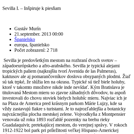
Sevilla I. – Inšpiruje k piesňam
Gustáv Murín
21.september. 2013 00:00
Španielsko
europa
,
španielsko
Počet zobrazení: 2 718
Sevilla je predovšetkým mestom na rozhraní dvoch svetov –
západoeurópskeho a afro-arabského. Sevilla je typická alejami
tropických paliem (najkrajšiu tvorí Avenida de las Palmeras),
kaktusov ale aj pomarančovníkov doslova obsypaných plodmi. Žiaľ
sú tak trpké, že slúžia len na okrasu. Typické sú tiež biele holuby,
ktoré v takomto množstve nikde inde nevídať. Kým Bratislava je
titulovaná Mestom mieru so zjavne záhadných dôvodov, tu aspoň
investovali do chovu stoviek bielych holubíc mieru. Najviac ich je
na Plaza de America pred krásnym parkom Márie Lujzy, kde sa
vždy zastavujú fiakre s turistami. Je to najrozľahlejšia a botanicky
najvzácnejšia plocha mestskej zelene. Vojvodkyňa z Montpensier
venovala už roku 1893 rozľahlé pozemky na brehu rieky
Guadalaquivir, pretekajúcej mestom, do verejnej správy. V rokoch
1912-1922 bol park pri príležitosti veľkej Hispano-Americkej