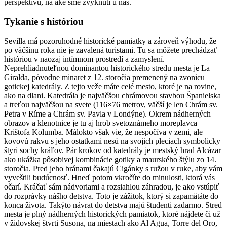
perspektívu, na aké sme zvyknutí u nás.
Tykanie s históriou
Sevilla má pozoruhodné historické pamiatky a zároveň výhodu, že
po väčšinu roka nie je zavalená turistami. Tu sa môžete prechádzať
históriou v naozaj intímnom prostredí a zamyslení.
Neprehliadnuteľnou dominantou historického stredu mesta je La
Giralda, pôvodne minaret z 12. storočia premenený na zvonicu
gotickej katedrály. Z tejto veže máte celé mesto, ktoré je na rovine,
ako na dlani. Katedrála je najväčšou chrámovou stavbou Španielska
a treťou najväčšou na svete (116×76 metrov, väčší je len Chrám sv.
Petra v Ríme a Chrám sv. Pavla v Londýne). Okrem nádherných
obrazov a klenotnice je tu aj hrob svetoznámeho moreplavca
Krištofa Kolumba. Málokto však vie, že nespočíva v zemi, ale
kovovú rakvu s jeho ostatkami nesú na svojich pleciach symbolicky
štyri sochy kráľov. Pár krokov od katedrály je mestský hrad Alcázar
ako ukážka pôsobivej kombinácie gotiky a maurského štýlu zo 14.
storočia. Pred jeho bránami čakajú Cigánky s ružou v ruke, aby vám
vyveštili budúcnosť. Hneď potom vkročíte do minulosti, ktorá vás
očarí. Kráčať sám nádvoriami a rozsiahlou záhradou, je ako vstúpiť
do rozprávky nášho detstva. Toto je zážitok, ktorý si zapamätáte do
konca života. Takýto návrat do detstva majú študenti zadarmo. Stred
mesta je plný nádherných historických pamiatok, ktoré nájdete či už
v židovskej štvrti Susona, na miestach ako Al Agua, Torre del Oro,