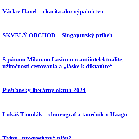
Václav Havel – charita ako výpalníctvo
SKVELÝ OBCHOD – Singapurský príbeh
S pánom Milanom Lasicom o antiintelektualite,
užitočnosti cestovania a „láske k diktatúre“
Piešťanský literárny okruh 2024
Lukáš Timulák – choreograf a tanečník v Haagu
Tajný „progresívny“ plán?