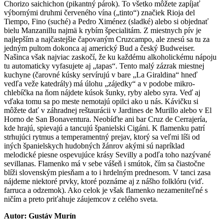
Chorizo saichichon (pikantný párok). To všetko môžete zapíjať
výbornými druhmi červeného vína („tinto“) značiek Rioja del
Tiempo, Fino (suché) a Pedro Ximénez (sladké) alebo si objednať
bielu Manzanillu najmä k rybím špecialitám. Z miestnych pív je
najlepším a najčastejšie čapovaným Cruzcampo, ale znesú sa tu za
jedným pultom dokonca aj americký Bud a český Budweiser.
Našinca však najviac zaskočí, že ku každému alkoholickému nápoju
tu automaticky vyfasujete aj „tapas“. Tento malý zázrak miestnej
kuchyne (čarovné kúsky servírujú v bare „La Giraldina“ hneď
vedľa veže katedrály) má úlohu „zájedky“ a v podobe mikro-
chlebíčka na ňom nájdete kúsok šunky, ryby alebo syra. Veď aj
vďaka tomu sa po meste nemotajú opilci ako u nás. Kávičku si
môžete dať v záhradnej reštaurácii v Jardines de Murillo alebo v El
Horno de San Bonaventura. Neobíďte ani bar Cruz de Cerrajería,
kde hrajú, spievajú a tancujú španielski Cigáni. K flamenku patrí
strhujúci rytmus a temperamentný prejav, ktorý sa veľmi líši od
iných španielskych hudobných žánrov akými sú napríklad
melodické piesne ospevujúce krásy Sevilly a podľa toho nazývané
sevillanas. Flamenko má v sebe vášeň i smútok, čím sa čiastočne
blíži slovenským piesňam a to i hrdelným prednesom. V tanci zasa
nájdeme niektoré prvky, ktoré poznáme aj z nášho folklóru (viď.
farruca a odzemok). Ako celok je však flamenko nezameniteľné s
ničím a preto priťahuje záujemcov z celého sveta.
Autor: Gustáv Murín