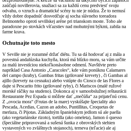
bezprostrednejšie. A keďže sa väčšinou na takýchto býčích zápasoch
zaúčajú novillerovia, snažiaci sa za každú cenu predviesť svoju
odvahu, o vzruch a dramatické scény tu nie je núdza. Že to nemusí
vždy dobre dopadnúť dosvedčuje aj socha slávneho toreadora
Belmonteho oproti sevillskej aréne pri trianskom moste. Toho ale
paradoxne po stovkách víťazstiev nad mohutnými býkmi, zabila na
farme krava.
Ochutnajte toto mesto
V Seville nie je rozumné držať diétu. Tu sa dá hodovať aj z mála a
povestná andalúzska kuchyňa, ktorá má blízko moru, sa vám určite
za malú investíciou niekoľkonásobne odmení. Navštívte preto
napríklad Casa Antonio „Caracoles“, kde vám ponúknu Calamares
del campo (kraby), Gambas fritas (grilované krevety) , či Gambas al
ajillo (krevety na cesnaku) alebo vstúpte do Ciosco de las Flores a
dajte si Pescarito frito (grilované ryby), či Mariscos (malé ružové
morské ráčiky na studeno). Dokonca aj v samoobslužnej reštaurácii
Restaurante Pez Espada si môžete dať „mečúňa“ za prijateľnú cenu.
Z „ovocia mora“ (Frutas de la mare) vyskúšajte špeciality ako
Pescada, Acedias, Cazon an adobo, Puntillitas, Croquetas de
merlaza, či Pijotas. Základným španielskym jedlom sú ale paella
(ako vegetariánske rizoto), tortilla (ako omeleta), Jamon ó quesso
(špeciálne pripravovaná a sušená šunka z obrovských stehien
vystavených vo zvláštnych stojanoch), terneva (teľacie) ale aj