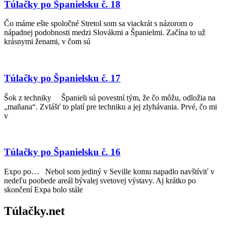
Túlačky po Španielsku č. 18
Čo máme ešte spoločné Stretol som sa viackrát s názorom o
nápadnej podobnosti medzi Slovákmi a Španielmi. Začína to už
krásnymi ženami, v čom sú
Túlačky po Španielsku č. 17
Šok z techniky Španieli sú povestní tým, že čo môžu, odložia na
„mañana“. Zvlášť to platí pre techniku a jej zlyhávania. Prvé, čo mi
v
Túlačky po Španielsku č. 16
Expo po… Nebol som jediný v Seville komu napadlo navštíviť v
nedeľu poobede areál bývalej svetovej výstavy. Aj krátko po
skončení Expa bolo stále
Túlačky.net