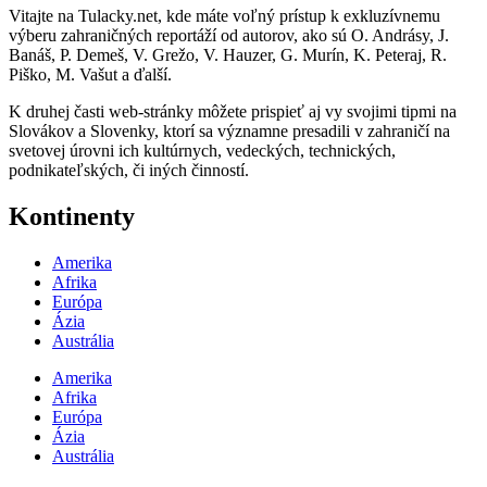
Vitajte na Tulacky.net, kde máte voľný prístup k exkluzívnemu
výberu zahraničných reportáží od autorov, ako sú O. Andrásy, J.
Banáš, P. Demeš, V. Grežo, V. Hauzer, G. Murín, K. Peteraj, R.
Piško, M. Vašut a ďalší.
K druhej časti web-stránky môžete prispieť aj vy svojimi tipmi na
Slovákov a Slovenky, ktorí sa významne presadili v zahraničí na
svetovej úrovni ich kultúrnych, vedeckých, technických,
podnikateľských, či iných činností.
Kontinenty
Amerika
Afrika
Európa
Ázia
Austrália
Amerika
Afrika
Európa
Ázia
Austrália