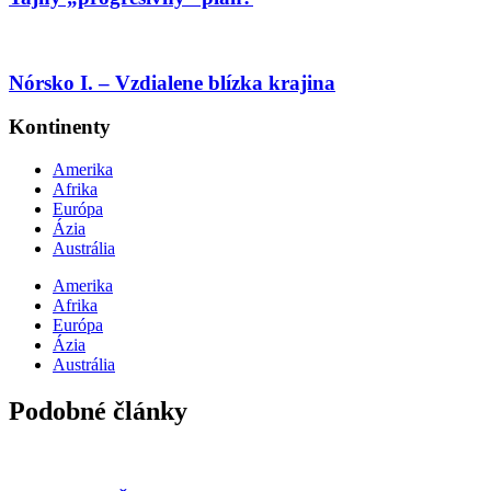
Nórsko I. – Vzdialene blízka krajina
Kontinenty
Amerika
Afrika
Európa
Ázia
Austrália
Amerika
Afrika
Európa
Ázia
Austrália
Podobné články