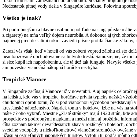
rokoch idú štátni zamestnanci do dôchodku. Sociálny program je dôsl
Nedostatok pitnej vody riešia v Singapúre kuriózne. Polovinu spotreb
Všetko je inak?
Pri podrobnejšom a hlavne osobnom pohľade na singapúrske reálie vás 
z cigarety) na mňa veľký dojem neurobila. A dokonca aj tých ohorkov 
najmenej pred desiatimi rokmi zaviedli prísne protifajčiarske zákony, 
Zarazí vás však, keď v hoteli od vás zoberú vopred zálohu až sto dolá
neautorizované obchodovanie sa tu tvrdo trestá. Samozrejme, že mi
si síce kúpil ich napodobeninu, ale tá tiež tak funguje. Navyše vše
ani povestná vianočná nákupná horúčka nechýba.
Tropické Vianoce
V Singapúre začínajú Vianoce už v novembri. A aj napriek celoročne
na letisku, kde vás v tropickej horúčave privíta typicky našská výzd
chudobinci oproti tomu, čo si pod vianočnou výzdobou predstavujú v 
kresťanské náboženstvo. Napriek tomu v hotelovej izbe na vás na sto
máte z čoho vybrať. Miestne „Zlaté stránky“ majú 1920 strán, kde a
prospektov s podrobnými mapkami a medzi nimi aj brožúrka informujú
číha zoznam takmer deväťdesiatich zliav v rozličných hoteloch, obc
svetelné vodopády a niekoľkometrové vianočné stromčeky ovešané v
úžasu aj ostrieľaných japonských turistov. Vyfotili tu podľa môjho