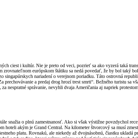
ch ciest i kultúr. Nie je preto od veci, pozrieť sa ako vyzerá taká tr
nom zrovnateľnom európskom štátiku sa nedá povedať, že by bol taký bo
o singapúrskych nariadení o verejnom poriadku. Táto ostrovná republika
 prechovávanie a predaj drog hrozí trest smrti“. Bežného turistu sa vš
, za nespratné správanie, nevyhli dvaja Američania aj napriek protesto
tále snažia o plnú zamestnanosť. Ako si však výstižne povzdychol rece
kom hoteli akým je Grand Central. Na kilometer štvorcový sa musí zmes
neho platu. Rovnakú, ale niekedy až dvojnásobnú, čiastku ukladá prie