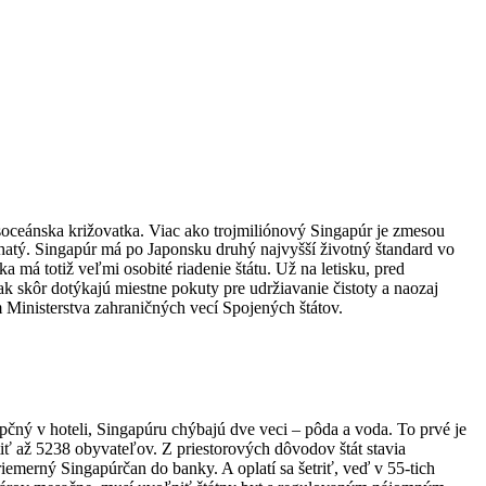
ansoceánska križovatka. Viac ako trojmiliónový Singapúr je zmesou
hatý. Singapúr má po Japonsku druhý najvyšší životný štandard vo
 má totiž veľmi osobité riadenie štátu. Už na letisku, pred
ak skôr dotýkajú miestne pokuty pre udržiavanie čistoty a naozaj
m Ministerstva zahraničných vecí Spojených štátov.
pčný v hoteli, Singapúru chýbajú dve veci – pôda a voda. To prvé je
tiť až 5238 obyvateľov. Z priestorových dôvodov štát stavia
merný Singapúrčan do banky. A oplatí sa šetriť, veď v 55-tich