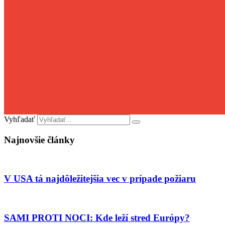
Vyhľadať
Najnovšie články
V USA tá najdôležitejšia vec v prípade požiaru
SAMI PROTI NOCI: Kde leží stred Európy?