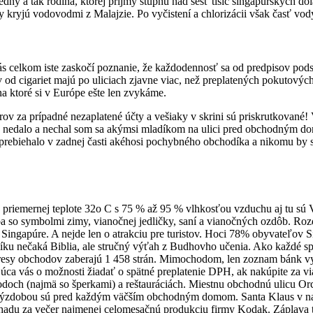
edný a tak rodina, ktorej príjmy stúpnu nad šesť tisíc singapúrskych 
y kryjú vodovodmi z Malajzie. Po vyčistení a chlorizácii však časť vo
celkom iste zaskočí poznanie, že každodennosť sa od predpisov podstat
od cigariet majú po uliciach zjavne viac, než preplatených pokutových 
na ktoré si v Európe ešte len zvykáme.
rov za prípadné nezaplatené účty a vešiaky v skrini sú priskrutkované!
 to nedalo a nechal som sa akýmsi mladíkom na ulici pred obchodným 
tko prebiehalo v zadnej časti akéhosi pochybného obchodíka a nikomu by
j priemernej teplote 32o C s 75 % až 95 % vlhkosťou vzduchu aj tu sú
oba so symbolmi zimy, vianočnej jedličky, saní a vianočných ozdôb. Roz
Singapúre. A nejde len o atrakciu pre turistov. Hoci 78% obyvateľov 
líku nečaká Biblia, ale stručný výťah z Budhovho učenia. Ako každé sp
dresy obchodov zaberajú 1 458 strán. Mimochodom, len zoznam bánk vyc
ca vás o možnosti žiadať o spätné preplatenie DPH, ak nakúpite za vi
hodoch (najmä so šperkami) a reštauráciách. Miestnu obchodnú ulicu O
ýzdobou sú pred každým väčším obchodným domom. Santa Klaus v nadž
 odhadu za večer najmenej celomesačnú produkciu firmy Kodak. Záplava