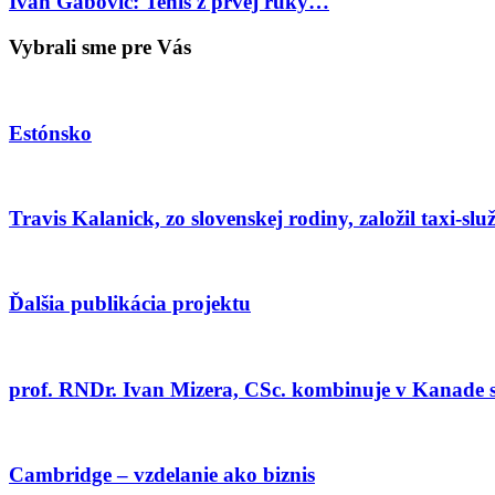
Ivan Gabovič: Tenis z prvej ruky…
Vybrali sme pre Vás
Estónsko
Travis Kalanick, zo slovenskej rodiny, založil taxi-sl
Ďalšia publikácia projektu
prof. RNDr. Ivan Mizera, CSc. kombinuje v Kanade s
Cambridge – vzdelanie ako biznis