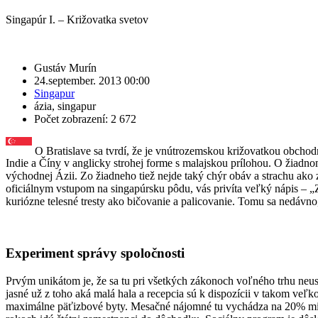
Singapúr I. – Križovatka svetov
Gustáv Murín
24.september. 2013 00:00
Singapur
ázia
,
singapur
Počet zobrazení: 2 672
O Bratislave sa tvrdí, že je vnútrozemskou križovatkou obchodný
Indie a Číny v anglicky strohej forme s malajskou prílohou. O žiad
východnej Ázii. Zo žiadneho tiež nejde taký chýr obáv a strachu ako z
oficiálnym vstupom na singapúrsku pôdu, vás privíta veľký nápis – „Za
kuriózne telesné tresty ako bičovanie a palicovanie. Tomu sa nedávno
Experiment správy spoločnosti
Prvým unikátom je, že sa tu pri všetkých zákonoch voľného trhu neus
jasné už z toho aká malá hala a recepcia sú k dispozícii v takom veľ
maximálne päťizbové byty. Mesačné nájomné tu vychádza na 20% miest