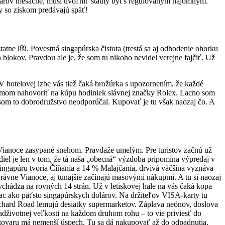
dolárov mesačne, musí uvoľniť štátny byt s regulovaným nájomným.
dy so ziskom predávajú späť!
ne líši. Povestná singapúrska čistota (trestá sa aj odhodenie ohorku
blokov. Pravdou ale je, že som tu nikoho nevidel verejne fajčiť. Už
 V hotelovej izbe vás tiež čaká brožúrka s upozornením, že každé
domom nahovoriť na kúpu hodiniek slávnej značky Rolex. Lacno som
 som to dobrodružstvo neodporúčal. Kupovať je tu však naozaj čo. A
 Vianoce zasypané snehom. Pravdaže umelým. Pre turistov začnú už
diel je len v tom, že tá naša „obecná“ výzdoba pripomína výpredaj v
Singapúru tvoria Číňania a 14 % Malajčania, drvivá väčšina vyznáva
rávne Vianoce, aj tunajšie začínajú masovými nákupmi. A tu si naozaj
hádza na rovných 14 strán. Už v letiskovej hale na vás čaká kopa
ac ako päťsto singapúrskych dolárov. Na držiteľov VISA-karty tu
rchard Road lemujú desiatky supermarketov. Záplava neónov, doslova
ivotnej veľkosti na každom druhom rohu – to vie priviesť do
 tovaru má nemenší úspech. Tu sa dá nakupovať až do odpadnutia.