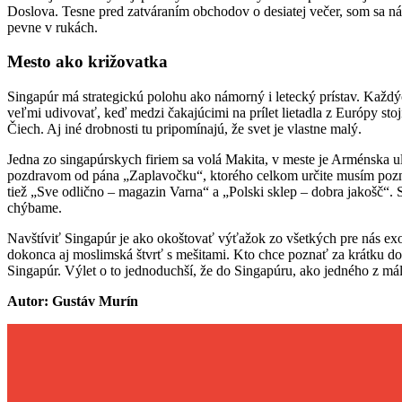
Doslova. Tesne pred zatváraním obchodov o desiatej večer, som sa náh
pevne v rukách.
Mesto ako križovatka
Singapúr má strategickú polohu ako námorný i letecký prístav. Každýc
veľmi udivovať, keď medzi čakajúcimi na prílet lietadla z Európy st
Čiech. Aj iné drobnosti tu pripomínajú, že svet je vlastne malý.
Jedna zo singapúrskych firiem sa volá Makita, v meste je Arménska u
pozdravom od pána „Zaplavočku“, ktorého celkom určite musím pozna
tiež „Sve odlično – magazin Varna“ a „Polski sklep – dobra jakošč“. 
chýbame.
Navštíviť Singapúr je ako okoštovať výťažok zo všetkých pre nás exot
dokonca aj moslimská štvrť s mešitami. Kto chce poznať za krátku dob
Singapúr. Výlet o to jednoduchší, že do Singapúru, ako jedného z má
Autor: Gustáv Murín