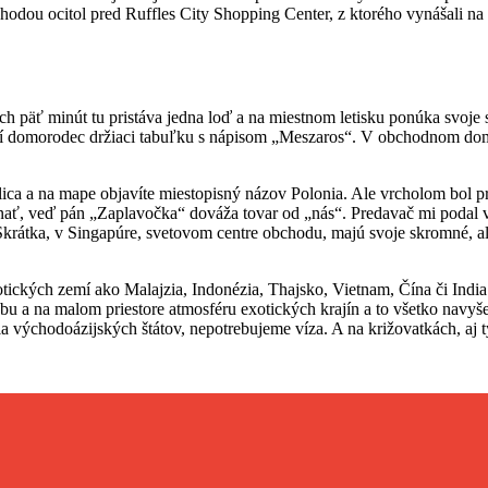
odou ocitol pred Ruffles City Shopping Center, z ktorého vynášali na n
h päť minút tu pristáva jedna loď a na miestnom letisku ponúka svoje s
ojí domorodec držiaci tabuľku s nápisom „Meszaros“. V obchodnom dome
lica a na mape objavíte miestopisný názov Polonia. Ale vrcholom bol p
ť, veď pán „Zaplavočka“ dováža tovar od „nás“. Predavač mi podal vi
Skrátka, v Singapúre, svetovom centre obchodu, majú svoje skromné, al
ických zemí ako Malajzia, Indonézia, Thajsko, Vietnam, Čína či India. 
u a na malom priestore atmosféru exotických krajín a to všetko navyše 
la východoázijských štátov, nepotrebujeme víza. A na križovatkách, aj