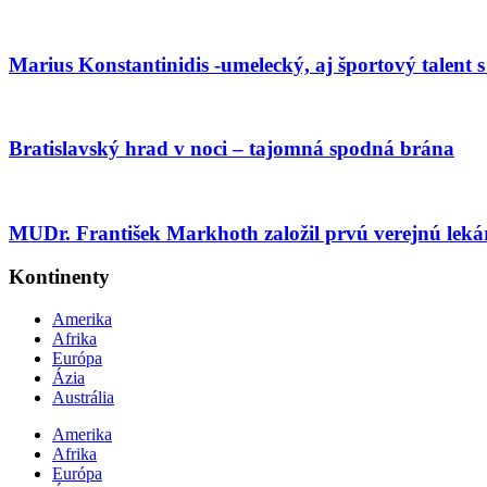
Marius Konstantinidis -umelecký, aj športový talent
Bratislavský hrad v noci – tajomná spodná brána
MUDr. František Markhoth založil prvú verejnú leká
Kontinenty
Amerika
Afrika
Európa
Ázia
Austrália
Amerika
Afrika
Európa