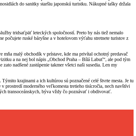
osidlách do sanitky staršiu japonskú turistku. Nákupné tašky držala
lužby tridsaťpäť leteckých spoločností. Preto by nás tiež nemalo
 počujete ruské báryšne a v hotelovom výťahu stretnete turistov z
re mňa malý obchodík v prístave, kde ma privítal ochotný predavač
zitku a na nej bol nápis „Obchod Praha – Bílá Labuť“, ale pod tým
e zato nadšené zastúpenie takmer všetci naši susedia. Len my
Týmito krajinami a ich kultúrou sú poznačené celé štvrte mesta. Je tu
v prostredí moderného veľkomesta tretieho tisícročia, nech navštívi
 tých transoceánskych, býva vždy čo poznávať i obdivovať.