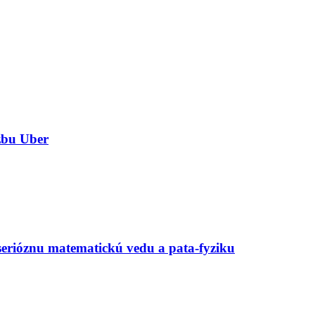
užbu Uber
erióznu matematickú vedu a pata-fyziku