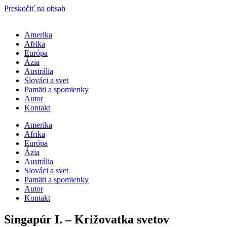
Preskočiť na obsah
Amerika
Afrika
Európa
Ázia
Austrália
Slováci a svet
Pamäti a spomienky
Autor
Kontakt
Amerika
Afrika
Európa
Ázia
Austrália
Slováci a svet
Pamäti a spomienky
Autor
Kontakt
Singapúr I. – Križovatka svetov